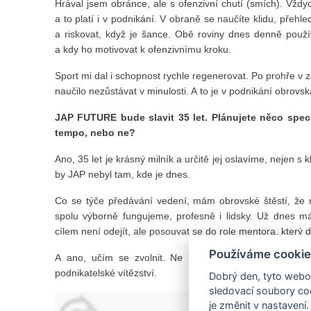
Hrával jsem obránce, ale s ofenzivní chutí (smích). Vždyck
a to platí i v podnikání. V obraně se naučíte klidu, přehl
a riskovat, když je šance. Obě roviny dnes denně použí
a kdy ho motivovat k ofenzivnímu kroku.
Sport mi dal i schopnost rychle regenerovat. Po prohře v 
naučilo nezůstávat v minulosti. A to je v podnikání obrovs
JAP FUTURE bude slavit 35 let. Plánujete něco spec
tempo, nebo ne?
Ano, 35 let je krásný milník a určitě jej oslavíme, nejen s 
by JAP nebyl tam, kde je dnes.
Co se týče předávání vedení, mám obrovské štěstí, že 
spolu výborně fungujeme, profesně i lidsky. Už dnes m
cílem není odejít, ale posouvat se do role mentora, který d
Používáme cookie
A ano, učím se zvolnit. Ne kvůli sobě, ale kvůli tomu
podnikatelské vítězství.
Dobrý den, tyto webov
sledovací soubory coo
je změnit v nastavení.