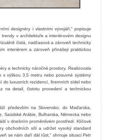
ími designéry i vlastními vývojáři,“ popisuje
í trendy v architektuře a interiérovém designu
vizuálně čistá, nadčasová a zároveň technicky
ým interiérem a zároveň přinášejí praktickou
éry a technicky náročné prostory. Realizovala
ře s výškou 3,5 metru nebo posuvné systémy
 do luxusních rezidencí, firemních sídel nebo
 na detail, čistotu provedení a technickou
yváží především na Slovensko, do Maďarska,
baje, Saúdské Arábie, Bulharska, Německa nebo
lášť v dnešním proměnlivém prostředí. Klíčové
ry obchodních sítí a udržet vysoký standard
veň se nám daří dál růst,“ shrnuje situaci Petr