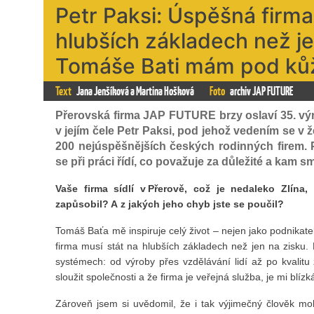
Petr Paksi: Úspěšná firma
hlubších základech než j
Tomáše Bati mám pod ků
Text
Jana Jenšíková a Martina Hošková
Foto
archiv JAP FUTURE
Přerovská firma JAP FUTURE brzy oslaví 35. výr
v jejím čele Petr Paksi, pod jehož vedením se v 
200 nejúspěšnějších českých rodinných firem. P
se při práci řídí, co považuje za důležité a kam
Vaše firma sídlí v Přerově, což je nedaleko Zlín
zapůsobil? A z jakých jeho chyb jste se poučil?
Tomáš Baťa mě inspiruje celý život – nejen jako podnikatel
firma musí stát na hlubších základech než jen na zisku.
systémech: od výroby přes vzdělávání lidí až po kvalit
sloužit společnosti a že firma je veřejná služba, je mi blízk
Zároveň jsem si uvědomil, že i tak výjimečný člověk mohl 