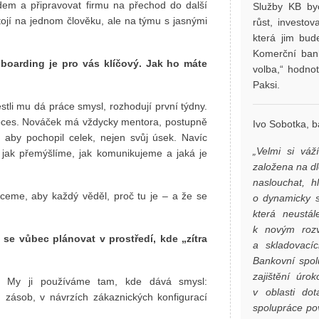
idem a připravovat firmu na přechod do další
Služby KB byc
ojí na jednom člověku, ale na týmu s jasnými
růst, investov
která jim bud
Komerční bank
boarding je pro vás klíčový. Jak ho máte
volba,“ hodnot
Paksi.
estli mu dá práce smysl, rozhodují první týdny.
proces. Nováček má vždycky mentora, postupně
Ivo Sobotka, 
 aby pochopil celek, nejen svůj úsek. Navíc
„Velmi si vá
jak přemýšlíme, jak komunikujeme a jaká je
založena na dl
naslouchat, 
Chceme, aby každý věděl, proč tu je – a že se
o dynamicky s
která neustál
k novým rozv
 se vůbec plánovat v prostředí, kde „zítra
a skladovací
Bankovní spol
zajištění úro
a. My ji používáme tam, kde dává smysl:
v oblasti dot
ch zásob, v návrzích zákaznických konfigurací
spolupráce po