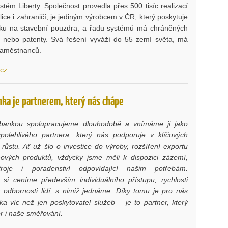
tém Liberty. Společnost provedla přes 500 tisíc realizací
ice i zahraničí, je jediným výrobcem v ČR, který poskytuje
uku na stavební pouzdra, a řadu systémů má chráněných
y nebo patenty. Svá řešení vyváží do 55 zemí světa, má
 zaměstnanců.
.cz
ka je partnerem, který nás chápe
bankou spolupracujeme dlouhodobě a vnímáme ji jako
spolehlivého partnera, který nás podporuje v klíčových
růstu. Ať už šlo o investice do výroby, rozšíření exportu
ových produktů, vždycky jsme měli k dispozici zázemí,
troje i poradenství odpovídající našim potřebám.
 si ceníme především individuálního přístupu, rychlosti
 odbornosti lidí, s nimiž jednáme. Díky tomu je pro nás
a víc než jen poskytovatel služeb – je to partner, který
r i naše směřování.