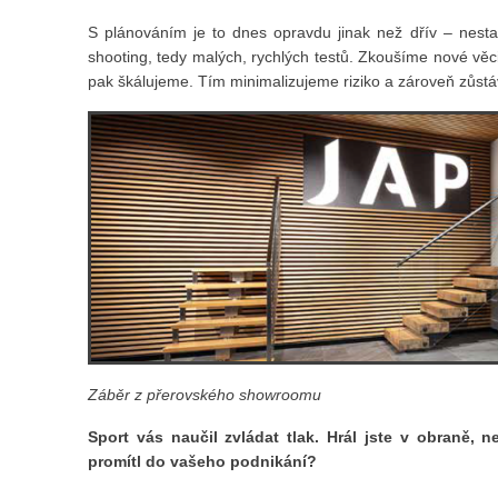
S plánováním je to dnes opravdu jinak než dřív – nestač
shooting, tedy malých, rychlých testů. Zkoušíme nové vě
pak škálujeme. Tím minimalizujeme riziko a zároveň zůstá
Záběr z přerovského showroomu
Sport vás naučil zvládat tlak. Hrál jste v obraně,
promítl do vašeho podnikání?