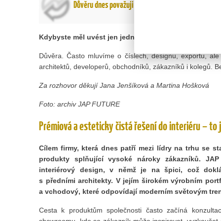
Důvěru dnes považuji za největší přidanou hodnotu
Kdybyste měl uvést jen jednu věc, která má pro vás v 
Důvěra. Často mluvíme o číslech, designu, exportu, ale
architektů, developerů, obchodníků, zákazníků i kolegů. B
Za rozhovor děkují Jana Jenšíková a Martina Hošková
Foto: archiv JAP FUTURE
Prémiová a esteticky čistá řešení do interiéru – to
Cílem firmy, která dnes patří mezi lídry na trhu se st
produkty splňující vysoké nároky zákazníků. JA
interiérový design, v němž je na špici, což dokl
s předními architekty. V jejím širokém výrobním portf
a vchodový, které odpovídají moderním světovým tr
Cesta k produktům společnosti často začíná konzult
showroomu, kde se zákazník může inspirovat, vyzkoušet si 