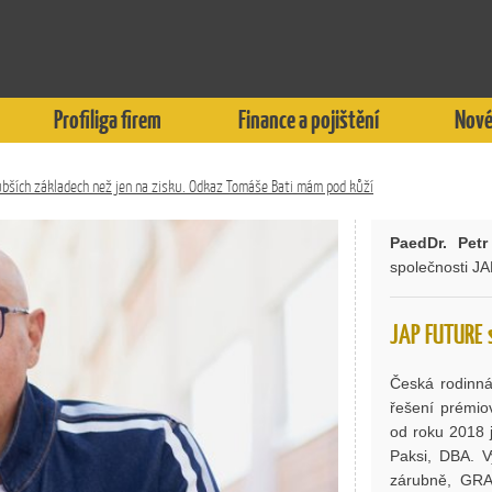
Profiliga firem
Finance a pojištění
Nové
lubších základech než jen na zisku. Odkaz Tomáše Bati mám pod kůží
PaedDr. Petr
společnosti JA
JAP FUTURE s
Česká rodinná 
řešení prémio
od roku 2018 
Paksi, DBA. V
zárubně, GRA