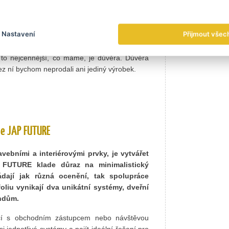
 značky JAP FUTURE.
Nastavení
Přijmout všec
podnikání největší cenu, co by to bylo?
 to nejcennější, co máme, je důvěra. Důvěra
ez ní bychom neprodali ani jediný výrobek.
 je JAP FUTURE
avebními a interiérovými prvky, je vytvářet
P FUTURE klade důraz na minimalistický
ádají jak různá ocenění, tak spolupráce
oliu vynikají dva unikátní systémy, dveřní
endům.
ací s obchodním zástupcem nebo návštěvou
jednotlivé systémy a najít ideální řešení pro