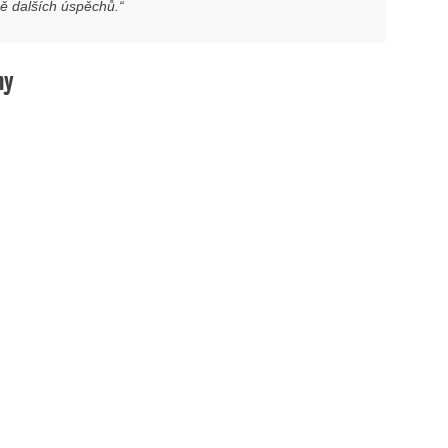
 dalších úspěchů.“
hy