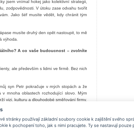
y jsem vnímal hokej jako kolektivní strategii,
edu, zodpovědnosti. V útoku zase odvahu tvořit
vám. Jako šéf musíte vědět, kdy chránit tým
zápase musíte druhý den opět nastoupit, to mě
ká výhoda.
iálního? A co vaše budoucnost – zvolníte
klienty, ale především s lidmi ve firmě. Bez nich
můj syn Petr pokračuje v mých stopách a že
á v mnoha oblastech rozhodující slovo. Mým
rží vizi, kulturu a dlouhodobé směřování firmy.
s
, aby mohli růst jiní. V tom vidím skutečné
é stránky používají základní soubory cookie k zajištění svého sp
kie k pochopení toho, jak s nimi pracujete. Ty se nastavují pouze