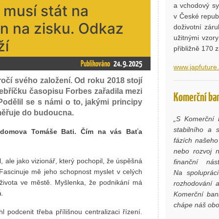
a vchodový sys
 musí stát na
v České republ
en na zisku. Odkaz
doživotní zár
užitnými vzor
ží
přibližně 170
Publikováno
24. 9. 2025
www.japfuture
očí svého založení. Od roku 2018 stojí
žebříčku časopisu Forbes zařadila mezi
Komerční ban
odělil se s námi o to, jakými principy
 směřuje do budoucna.
„S Komerční 
stabilního a 
a, domova Tomáše Bati. Čím na vás Baťa
fázích našeho 
nebo rozvoj n
, ale jako vizionář, který pochopil, že úspěšná
finanční nás
 Fascinuje mě jeho schopnost myslet v celých
Na spolupráci
u života ve městě. Myšlenka, že podnikání má
rozhodování a
á.
Komerční bank
chápe náš obo
podcenit třeba přílišnou centralizaci řízení.