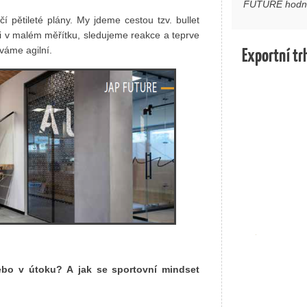
FUTURE hodně
í pětileté plány. My jdeme cestou tzv. bullet
ci v malém měřítku, sledujeme reakce a teprve
Exportní tr
váme agilní.
 nebo v útoku? A jak se sportovní mindset