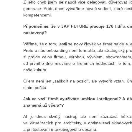
Z jeho chyb jsem se naučil více delegovat, důvěřovat l
generace. Proto dnes vytváříme pevné vedení, které nest
kompetencemi.
Připomeňme, že v JAP FUTURE pracuje 170 lidí a on
nastavený?
Věříme, že o tom, jestli se nový člověk ve firmě najde a j
Proto u nás onboarding není formalita, ale strategický 
si projde celou firmou, výrobou, vývojem, showroomem,
od prvního dne mluvíme o firemních hodnotách, o tom, 
naše kultura.
Cílem není jen „zaškolit na pozici“, ale vytvořit vztah. 
s ním počítá.
Jak ve vaší firmě využíváte umělou inteligenci? A dá
znamená už včera“?
AI je dnes skvělý nástroj, ale není zázračná hůlk
ve vizualizacích pro architekty, v optimalizaci skladový
a při testování marketingového obsahu.