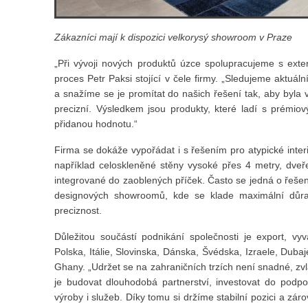
Zákazníci mají k dispozici velkorysý showroom v Praze
„Při vývoji nových produktů úzce spolupracujeme s extern
proces Petr Paksi stojící v čele firmy. „Sledujeme aktuáln
a snažíme se je promítat do našich řešení tak, aby byla 
precizní. Výsledkem jsou produkty, které ladí s prémiov
přidanou hodnotu.“
Firma se dokáže vypořádat i s řešením pro atypické interi
například celoskleněné stěny vysoké přes 4 metry, dve
integrované do zaoblených příček. Často se jedná o řešení
designových showroomů, kde se klade maximální důraz
preciznost.
Důležitou součástí podnikání společnosti je export, v
Polska, Itálie, Slovinska, Dánska, Švédska, Izraele, Du
Ghany. „Udržet se na zahraničních trzích není snadné, zv
je budovat dlouhodobá partnerství, investovat do podpo
výroby i služeb. Díky tomu si držíme stabilní pozici a záro