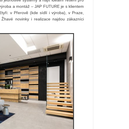
í, výroba a montáž – JAP FUTURE je s klientem
ři: v Přerově (kde sídlí i výroba), v Praze,
. Žhavé novinky i realizace najdou zákazníci