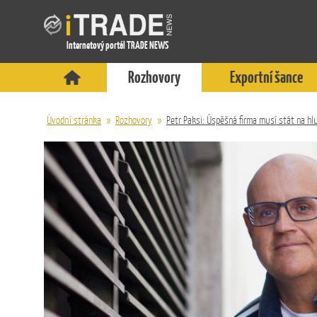
Internetový portál TRADE NEWS
Rozhovory
Exportní šance
Úvodní stránka
»
Rozhovory
»
Petr Paksi: Úspěšná firma musí stát na h