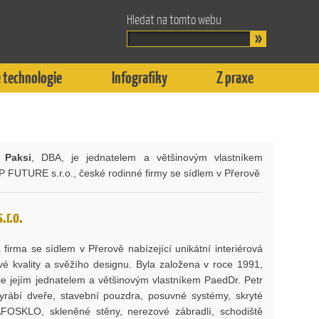
Hledat na tomto webu
 technologie
Infografiky
Z praxe
 Paksi
, DBA, je jednatelem a většinovým vlastníkem
P FUTURE s.r.o., české rodinné firmy se sídlem v Přerově
.r.o.
firma se sídlem v Přerově nabízející unikátní interiérová
vé kvality a svěžího designu. Byla založena v roce 1991,
je jejím jednatelem a většinovým vlastníkem PaedDr. Petr
yrábí dveře, stavební pouzdra, posuvné systémy, skryté
FOSKLO, skleněné stěny, nerezové zábradlí, schodiště