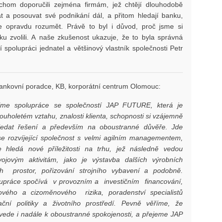
hom doporučili zejména firmám, jež chtějí dlouhodobě
at a posouvat své podnikání dál, a přitom hledají banku,
e opravdu rozumět. Právě to byl i důvod, proč jsme si
u zvolili. A naše zkušenost ukazuje, že to byla správná
í spolupráci jednatel a většinový vlastník společnosti Petr
bankovní poradce, KB, korporátní centrum Olomouc:
žíme spolupráce se společností JAP FUTURE, která je
ouholetém vztahu, znalosti klienta, schopnosti si vzájemně
hledat řešení a především na oboustranné důvěře. Jde
e rozvíjející společnost s velmi agilním managementem,
e hledá nové příležitosti na trhu, jež následně vedou
ojovým aktivitám, jako je výstavba dalších výrobních
ch prostor, pořizování strojního vybavení a podobně.
upráce spočívá v provozním a investičním financování,
kového a cizoměnového rizika, poradenství specialistů
ační politiky a životního prostředí. Pevně věříme, že
vede i nadále k oboustranné spokojenosti, a přejeme JAP