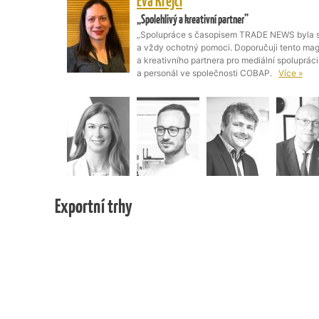
Emily McLaughlin
„Děkujeme za možnost prezentace v titulu, který má
„Jsem velmi vděčná magazínu TRADE NEWS za
prestižní publikací, která je jediným českým
o Kanadě. Vážím si profesionální spolupráce 
se o svůj pohled na kanadsko-české bilaterál
je…
Více »
Exportní trhy