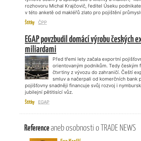
rozhovoru Michal Krajčovič, ředitel Úseku podnikate
v této anketě od makléřů zlato pro pojištění průmysl
Štítky
ČPP
EGAP povzbudil domácí výrobu českých e
miliardami
Před třemi lety začala exportní pojišť
orientovaným podnikům. Tedy českým fi
čtvrtiny z vývozu do zahraničí. Čeští ex
smluv a načerpali od komerčních bank př
pojišťovny snadněji financuje svůj rozvoj i nymburs
jubilejní pětitisící vůz.
Štítky
EGAP
Reference
aneb osobnosti o TRADE NEWS