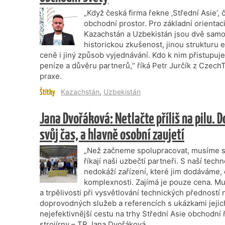
„Když česká firma řekne ‚Střední Asie‘, č
obchodní prostor. Pro základní orientaci
Kazachstán a Uzbekistán jsou dvě samos
historickou zkušenost, jinou strukturu ek
ceně i jiný způsob vyjednávání. Kdo k nim přistupuje 
peníze a důvěru partnerů,“ říká Petr Jurčík z Czech
praxe.
Štítky
Kazachstán
,
Uzbekistán
Jana Dvořáková: Netlačte příliš na pilu. 
svůj čas, a hlavně osobní zaujetí
„Než začneme spolupracovat, musíme se
říkají naši uzbečtí partneři. S naší tech
nedokáží zařízení, které jim dodáváme, 
komplexnosti. Zajímá je pouze cena. Mus
a trpělivosti při vysvětlování technických předností
doprovodných služeb a referencích s ukázkami jejic
nejefektivnější cestu na trhy Střední Asie obchodní 
strojírny – TR Jana Dvořáková.