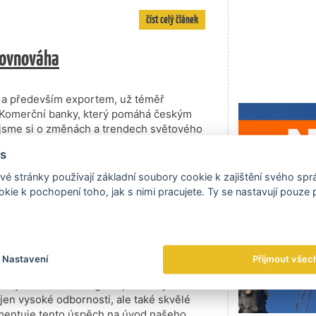
číst celý článek
erovnováha
 a především exportem, už téměř
ýmu Komerční banky, který pomáhá českým
jsme si o změnách a trendech světového
 na poli financování nejvíce řeší a kde
s
é stránky používají základní soubory cookie k zajištění svého sp
číst celý článek
kie k pochopení toho, jak s nimi pracujete. Ty se nastavují pouze
 v době digitální o lidech
 roku po vzoru západních zemí vyhlásili
 pojistných kruzích se s napětím
Nastavení
Přijmout všec
 v rámci Česka odnese. „Jsme hrdí na to,
náš tým. Underwriting hospodářských rizik
nejen vysoké odbornosti, ale také skvělé
omentuje tento úspěch na úvod našeho