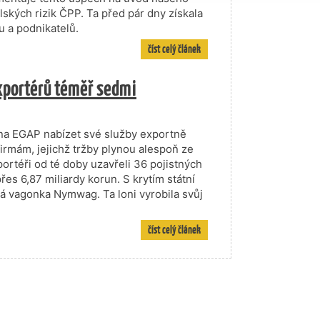
lských rizik ČPP. Ta před pár dny získala
u a podnikatelů.
číst celý článek
xportérů téměř sedmi
ovna EGAP nabízet své služby exportně
rmám, jejichž tržby plynou alespoň ze
portéři od té doby uzavřeli 36 pojistných
es 6,87 miliardy korun. S krytím státní
ká vagonka Nymwag. Ta loni vyrobila svůj
číst celý článek