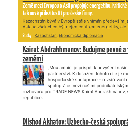
Země mezi Evropou a Asií propojuje energetiku, kritické su
tak nové příležitosti i pro české firmy.
Kazachstán bývá v Evropě stále vnímán především ja
Astana však chce být nejen centrem energetiky, ale i 
průmyslových příležitostí. Největší vnitrozemský stát
Štítky
Kazachstán
,
Ekonomická diplomacie
surovinové základny stále výrazněji profiluje jako z
inovace, digitalizaci a technologie s vyšší přidanou
Kairat Abdrakhmanov: Budujme pevné a 
zeměmi
„Mou ambicí je přispět k povýšení naši
partnerství. K dosažení tohoto cíle je 
hospodářské spolupráce – rozšiřování o
spolupráce mezi našimi podnikatelskými
rozhovoru pro TRADE NEWS Kairat Abdrakhmanov, v
republice.
Dilshod Akhatov: Uzbecko-česká spolupr