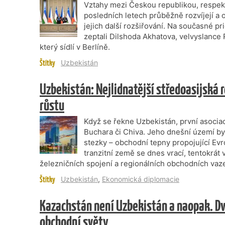
Vztahy mezi Českou republikou, respek
posledních letech průběžně rozvíjejí a o
jejich další rozšiřování. Na současné p
zeptali Dilshoda Akhatova, velvyslance
který sídlí v Berlíně.
Štítky
Uzbekistán
Uzbekistán: Nejlidnatější středoasijská r
růstu
Když se řekne Uzbekistán, první asocia
Buchara či Chiva. Jeho dnešní území by
stezky – obchodní tepny propojující Evro
tranzitní země se dnes vrací, tentokrát
železničních spojení a regionálních obchodních vaz
Štítky
Uzbekistán
,
Ekonomická diplomacie
Kazachstán není Uzbekistán a naopak. Dv
obchodní světy