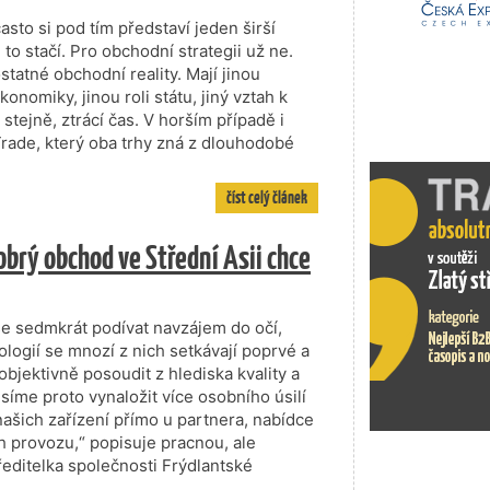
asto si pod tím představí jeden širší
 to stačí. Pro obchodní strategii už ne.
tatné obchodní reality. Mají jinou
onomiky, jinou roli státu, jiný vztah k
stejně, ztrácí čas. V horším případě i
Trade, který oba trhy zná z dlouhodobé
číst celý článek
Dobrý obchod ve Střední Asii chce
 sedmkrát podívat navzájem do očí,
nologií se mnozí z nich setkávají poprvé a
objektivně posoudit z hlediska kvality a
íme proto vynaložit více osobního úsilí
 našich zařízení přímo u partnera, nabídce
h provozu,“ popisuje pracnou, ale
ředitelka společnosti Frýdlantské