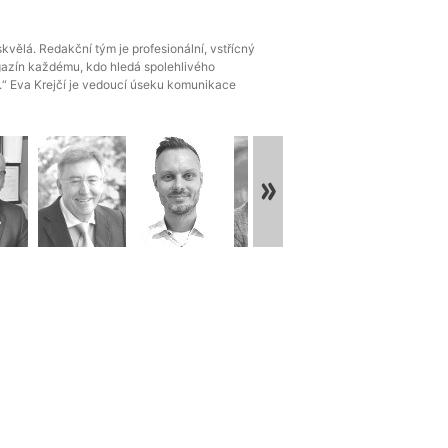
 prestiž”
 možnost rozhovoru a spolupráce s touto
 médiem s takto ucelenými informacemi
redakce, promyšlených otázek a možnosti podělit
ní vztahy s váženými čtenáři.“ Emily McLaughlin