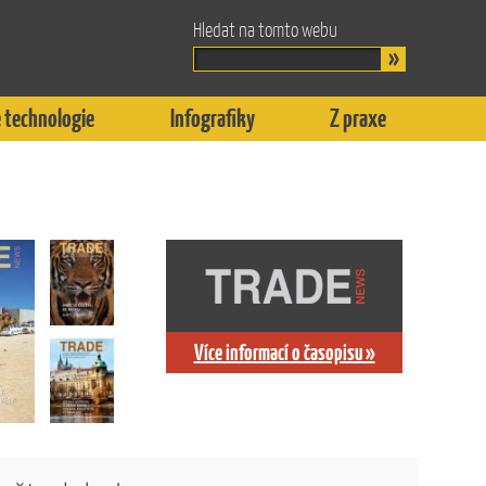
Hledat na tomto webu
 technologie
Infografiky
Z praxe
Více informací o časopisu »