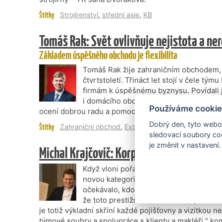
Štítky
Strojírenství
,
střední asie
,
KB
Tomáš Rak: Svět ovlivňuje nejistota a n
Základem úspěšného obchodu je flexibilita
Tomáš Rak žije zahraničním obchodem,
čtvrtstoletí. Třináct let stojí v čele t
firmám k úspěšnému byznysu. Povídali 
i domácího obchodu, o tom, co nyní firmy
Používáme cookie
ocení dobrou radu a pomoc.
Dobrý den, tyto webov
Štítky
Zahraniční obchod
,
Export
,
kb
sledovací soubory coo
je změnit v nastavení.
Michal Krajčovič: Korporátní obchod bude i
Když vloni pořadatelé ankety Pojišťovna
novou kategorii Tým upisovatelů roku, v
očekávalo, kdo si historicky první titul
že toto prestižní ocenění získal právě 
je totiž výkladní skříní každé pojišťovny a vizitkou 
týmové souhry a spolupráce s klienty a makléři,“ k