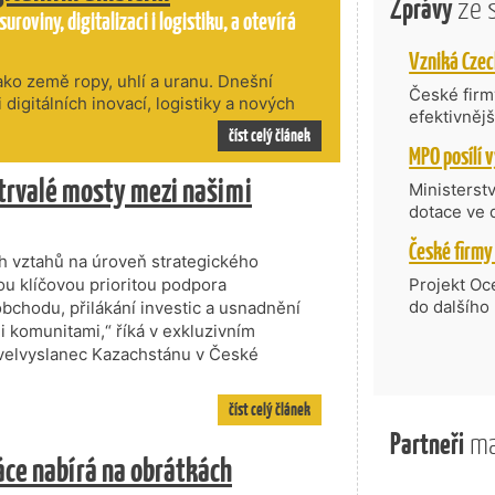
Zprávy
ze 
roviny, digitalizaci i logistiku, a otevírá
ko země ropy, uhlí a uranu. Dnešní
České firmy
digitálních inovací, logistiky a nových
efektivněj
 světa se tak vedle své tradiční
číst celý článek
státní age
emě, která chce budoucí růst opřít o
kompetenc
 hodnotou.
trvalé mosty mezi našimi
nabídne je
Ministerst
zahraniční
dotace ve 
Transfer, 
Technologi
ch vztahů na úroveň strategického
požadující
mou klíčovou prioritou podpora
Projekt Oc
Částkou 63
do dalšího
bchodu, přilákání investic a usnadnění
hodnocenýc
firmy opět 
 komunitami,“ říká v exkluzivním
umělé inte
vyzdvihuje
elvyslanec Kazachstánu v České
do vývoje 
prosazují s
zásobníku 
přispívají
číst celý článek
podpořeno 
nejen ekon
Partneři
ma
příběh.
áce nabírá na obrátkách