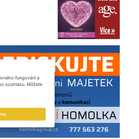
Více »
rávného fungování a
 po souhlasu. Můžete
hny