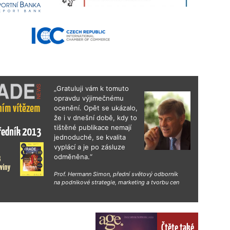
„Gratuluji vám k tomuto
opravdu výjimečnému
ocenění. Opět se ukázalo,
že i v dnešní době, kdy to
tištěné publikace nemají
jednoduché, se kvalita
vyplácí a je po zásluze
odměněna.“
Prof. Hermann Simon, přední světový odborník
na podnikové strategie, marketing a tvorbu cen
Čtěte také