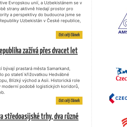
tive Evropskou unií, a Uzbekistánem se v
bě strany aktivně hledají prostor pro
riority a perspektivy do budoucna jsme se
 Republiky Uzbekistán v České republice,
číst celý článek
epublika zažívá přes dvacet let
cí bývají prastará města Samarkand,
lo po staletí křižovatkou Hedvábné
pu, Blízký východ a Asii. Historická role
 v moderní podobě logistických koridorů,
eb.
číst celý článek
a středoasijské trhy, dva různé