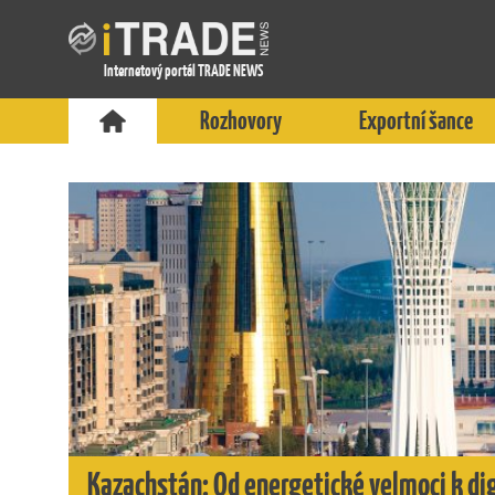
Internetový portál TRADE NEWS
Rozhovory
Exportní šance
Kazachstán: Od energetické velmoci k d