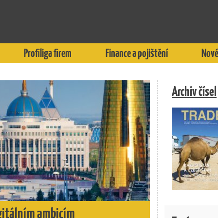
Profiliga firem
Finance a pojištění
Nové
Archiv čísel
igitálním ambicím