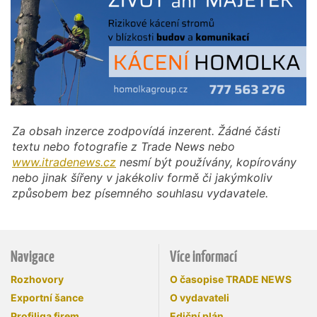
Za obsah inzerce zodpovídá inzerent. Žádné části
textu nebo fotografie z Trade News nebo
www.itradenews.cz
nesmí být používány, kopírovány
nebo jinak šířeny v jakékoliv formě či jakýmkoliv
způsobem bez písemného souhlasu vydavatele.
Navigace
Více informací
Rozhovory
O časopise TRADE NEWS
Exportní šance
O vydavateli
Profiliga firem
Ediční plán