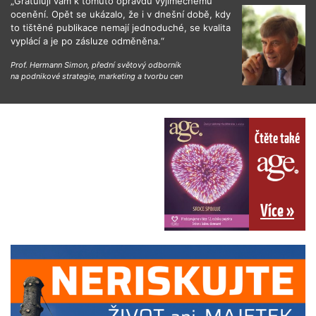
„Gratuluji vám k tomuto opravdu výjimečnému
ocenění. Opět se ukázalo, že i v dnešní době, kdy
to tištěné publikace nemají jednoduché, se kvalita
vyplácí a je po zásluze odměněna.“
Prof. Hermann Simon, přední světový odborník
na podnikové strategie, marketing a tvorbu cen
Čtěte také
Více »