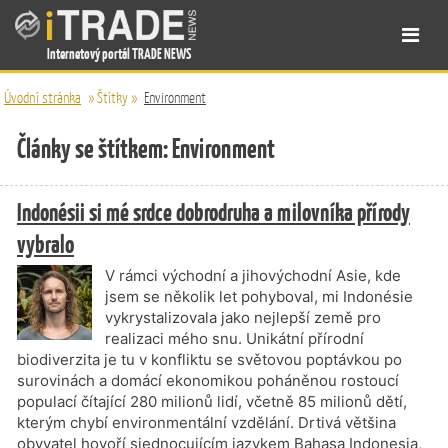
Internetový portál TRADE NEWS
Úvodní stránka
»
Štítky
»
Environment
Články se štítkem: Environment
Indonésii si mé srdce dobrodruha a milovníka přírody
vybralo
V rámci východní a jihovýchodní Asie, kde
jsem se několik let pohyboval, mi Indonésie
vykrystalizovala jako nejlepší země pro
realizaci mého snu. Unikátní přírodní
biodiverzita je tu v konfliktu se světovou poptávkou po
surovinách a domácí ekonomikou poháněnou rostoucí
populací čítající 280 milionů lidí, včetně 85 milionů dětí,
kterým chybí environmentální vzdělání. Drtivá většina
obyvatel hovoří sjednocujícím jazykem Bahasa Indonesia,