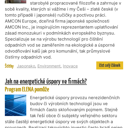
starobylé propracované filozofie a zahrnuje v
sobě kvality, kterých si vážíme i my Češi – zlaté české (v
tomto případě i japonské) ručičky a poctivou práci.
AMCON Europe, dceřiná firma japonské společnosti
AMCON Inc., je inspirujícím reprezentantem uplatňování
zásad monozukuri v podmínkách evropského byznysu.
Specializuje se na výrobu technologií pro čištění
odpadních vod se zaměřením na ekologické a úsporné
odvodňování kalů jak pro komunální, tak průmyslové
čistírny odpadních vod.
číst celý článek
Štítky
Japonsko
,
Environment
,
Inovace
Jak na energetické úspory ve firmách?
Program ELENA pomůže
Energetické úspory provozu nerezidenčních
budov či výrobních technologií jsou ve
firmách často skloňovaným pojmem. Stejně
tak řeší obce či subjekty veřejného sektoru
stále častěji energetické úspory ve svých objektech a
provozech. Realizaci takovýchto investic často brzdí nejen