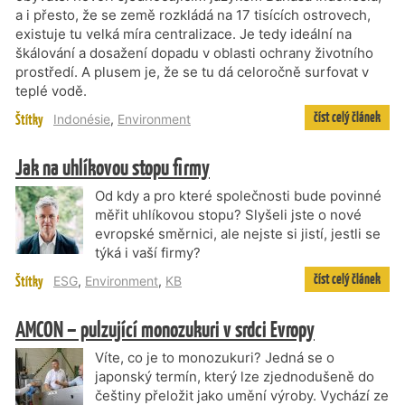
a i přesto, že se země rozkládá na 17 tisících ostrovech,
existuje tu velká míra centralizace. Je tedy ideální na
škálování a dosažení dopadu v oblasti ochrany životního
prostředí. A plusem je, že se tu dá celoročně surfovat v
teplé vodě.
číst celý článek
Štítky
Indonésie
,
Environment
Jak na uhlíkovou stopu firmy
Od kdy a pro které společnosti bude povinné
měřit uhlíkovou stopu? Slyšeli jste o nové
evropské směrnici, ale nejste si jistí, jestli se
týká i vaší firmy?
číst celý článek
Štítky
ESG
,
Environment
,
KB
AMCON – pulzující monozukuri v srdci Evropy
Víte, co je to monozukuri? Jedná se o
japonský termín, který lze zjednodušeně do
češtiny přeložit jako umění výroby. Vychází ze