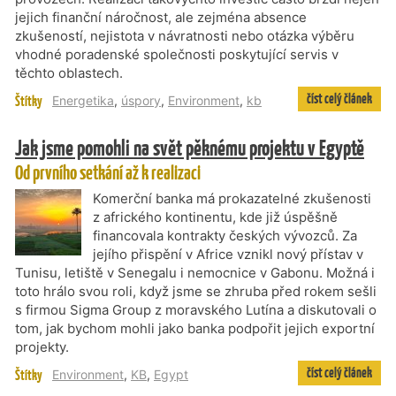
jejich finanční náročnost, ale zejména absence
zkušeností, nejistota v návratnosti nebo otázka výběru
vhodné poradenské společnosti poskytující servis v
těchto oblastech.
číst celý článek
Štítky
Energetika
,
úspory
,
Environment
,
kb
Jak jsme pomohli na svět pěknému projektu v Egyptě
Od prvního setkání až k realizaci
Komerční banka má prokazatelné zkušenosti
z afrického kontinentu, kde již úspěšně
financovala kontrakty českých vývozců. Za
jejího přispění v Africe vznikl nový přístav v
Tunisu, letiště v Senegalu i nemocnice v Gabonu. Možná i
toto hrálo svou roli, když jsme se zhruba před rokem sešli
s firmou Sigma Group z moravského Lutína a diskutovali o
tom, jak bychom mohli jako banka podpořit jejich exportní
projekty.
číst celý článek
Štítky
Environment
,
KB
,
Egypt