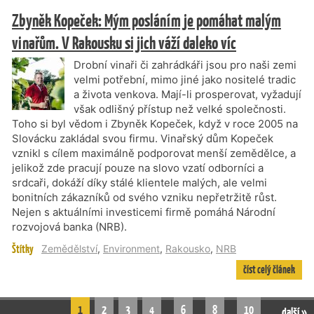
Zbyněk Kopeček: Mým posláním je pomáhat malým
vinařům. V Rakousku si jich váží daleko víc
Drobní vinaři či zahrádkáři jsou pro naši zemi
velmi potřební, mimo jiné jako nositelé tradic
a života venkova. Mají-li prosperovat, vyžadují
však odlišný přístup než velké společnosti.
Toho si byl vědom i Zbyněk Kopeček, když v roce 2005 na
Slovácku zakládal svou firmu. Vinařský dům Kopeček
vznikl s cílem maximálně podporovat menší zemědělce, a
jelikož zde pracují pouze na slovo vzatí odborníci a
srdcaři, dokáží díky stálé klientele malých, ale velmi
bonitních zákazníků od svého vzniku nepřetržitě růst.
Nejen s aktuálními investicemi firmě pomáhá Národní
rozvojová banka (NRB).
Štítky
Zemědělství
,
Environment
,
Rakousko
,
NRB
číst celý článek
1
2
3
4
6
8
10
další »
…
…
…