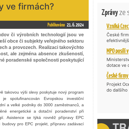
y ve firmách?
Zprávy
ze 
Publikováno
21. 6. 2024
České firmy
dov či výrobních technologií jsou ve
efektivněj
eší obce či subjekty veřejného sektoru
státní age
tech a provozech. Realizaci takovýchto
kompetenc
čnost, ale zejména absence zkušeností,
nabídne je
Ministerst
dné poradenské společnosti poskytující
zahraniční
dotace ve 
Transfer, 
Technologi
požadující
Projekt Oc
Částkou 63
do dalšího
ávě takovou výši slevy poskytuje nový program
hodnocenýc
firmy opět 
je spolufinancován Evropskou investiční
umělé inte
vyzdvihuje
dní a velké podniky do 3000 zaměstnanců, a
do vývoje 
prosazují s
zásobníku 
něné energetické a dotační poradenství při
přispívají
podpořeno 
gií. Asistence se týká rovněž přípravy EPC
nejen ekon
ti budovy pro EPC projekt, přípravu zadávací
příběh.