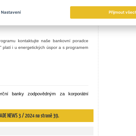
ý. Od snížení energetické náročnosti budov
ace), využívání obnovitelných zdrojů energie
Nastavení
Přijmout všec
užití odpadní energie, efektivnější osvětlení,
rnějších výrobních technologií. A tento výčet
programu kontaktujte naše bankovní poradce
ři“ platí i u energetických úspor a s programem
erční banky zodpovědným za korporátní
TRADE NEWS 3 / 2024 na straně 39.