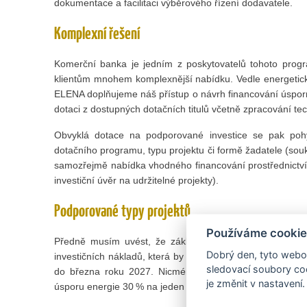
dokumentace a facilitaci výběrového řízení dodavatele.
Komplexní řešení
Komerční banka je jedním z poskytovatelů tohoto prog
klientům mnohem komplexnější nabídku. Vedle energetic
ELENA doplňujeme náš přístup o návrh financování úsporn
dotaci z dostupných dotačních titulů včetně zpracování tech
Obvyklá dotace na podporované investice se pak pohy
dotačního programu, typu projektu či formě žadatele (souk
samozřejmě nabídka vhodného financování prostřednictví
investiční úvěr na udržitelné projekty).
Podporované typy projektů
Používáme cookie
Předně musím uvést, že základní podmínkou pro získá
Dobrý den, tyto webov
investičních nákladů, která by měla přesáhnout 10 milion
sledovací soubory coo
do března roku 2027. Nicméně investice do podporova
je změnit v nastavení.
úsporu energie 30 % na jeden projekt, což rozhodně stojí 