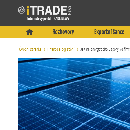
Internetový portál TRADE NEWS
Rozhovory
Exportní šance
Úvodní stránka
»
Finance a pojištění
»
Jak na energetické úspory ve firm