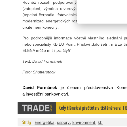
Rovněž rozsah podporovaných projektů je velmi širok
(zateplení, výměna otvorových výplní, větrání, rekuper
(tepelná čerpadla, fotovoltaické systémy a další) přes vy
modernizaci energetických rozvodů až po investice do úspo
určitě není konečný.
Pro podrobnější informace včetně vlastního sjednání 
nebo specialisty KB EU Point. Přísloví „kdo šetří, má za t
ELENA může mít i „za čtyři“.
Text: David Formánek
Foto: Shutterstock
David Formánek
je členem představenstva Kom
a investiční bankovnictví.
Celý článek si přečtěte v tištěné verzi 
,
,
,
Štítky
Energetika
úspory
Environment
kb