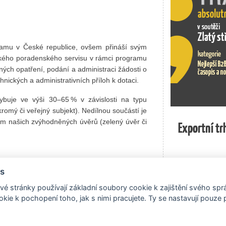
ramu v České republice, ovšem přináší svým
kého poradenského servisu v rámci programu
ých opatření, podání a administraci žádosti o
nických a administrativních příloh k dotaci.
buje ve výši 30–65 % v závislosti na typu
romý či veřejný subjekt). Nedílnou součástí je
m našich zvýhodněných úvěrů (zelený úvěr či
Exportní tr
Exportní tr
s
ní 90% slevy na poradenské služby je výše
é stránky používají základní soubory cookie k zajištění svého sp
ů korun, a realizace opatření musí proběhnout
kie k pochopení toho, jak s nimi pracujete. Ty se nastavují pouze
ných typů opatření mohou přinést minimální
za úvahu.