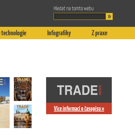
Hledat na tomto webu
 technologie
Infografiky
Z praxe
Více informací o časopisu »