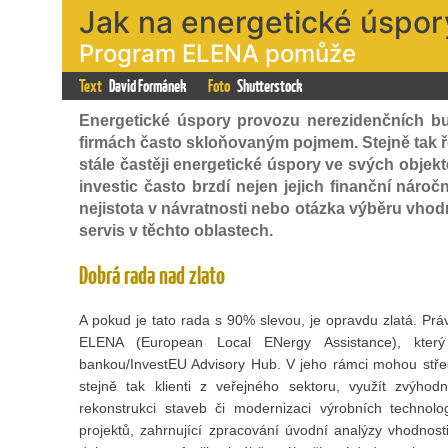
Jak na energetické úspor
Program ELENA pomůže
Text
David Formánek
Foto
Shutterstock
Energetické úspory provozu nerezidenčních bu
firmách často skloňovaným pojmem. Stejně tak ř
stále častěji energetické úspory ve svých objek
investic často brzdí nejen jejich finanční náro
nejistota v návratnosti nebo otázka výběru vho
servis v těchto oblastech.
Dobrá rada nad zlato
A pokud je tato rada s 90% slevou, je opravdu zlatá. Pr
ELENA (European Local ENergy Assistance), který 
bankou/InvestEU Advisory Hub. V jeho rámci mohou stře
stejně tak klienti z veřejného sektoru, využít zvýhod
rekonstrukci staveb či modernizaci výrobních technolo
projektů, zahrnující zpracování úvodní analýzy vhodnos