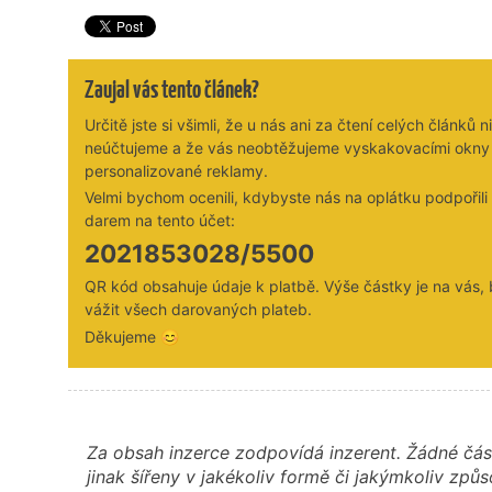
Zaujal vás tento článek?
Určitě jste si všimli, že u nás ani za čtení celých článků n
neúčtujeme a že vás neobtěžujeme vyskakovacími okny
personalizované reklamy.
Velmi bychom ocenili, kdybyste nás na oplátku podpořil
darem na tento účet:
2021853028/5500
QR kód obsahuje údaje k platbě. Výše částky je na vás,
vážit všech darovaných plateb.
Děkujeme 😊
Za obsah inzerce zodpovídá inzerent. Žádné čás
jinak šířeny v jakékoliv formě či jakýmkoliv z