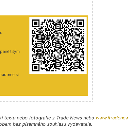
ic
i peněžitým
 budeme si
ti textu nebo fotografie z Trade News nebo
www.itradenew
působem bez písemného souhlasu vydavatele.