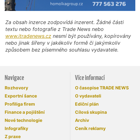
Za obsah inzerce zodpovídá inzerent. Žádné části
textu nebo fotografie z Trade News nebo
www.itradenews.cz
nesmí být používány, kopírovány
nebo jinak šířeny v jakékoliv formě či jakýmkoliv
způsobem bez písemného souhlasu vydavatele.
Navigace
Více informací
Rozhovory
O časopise TRADE NEWS
Exportní šance
O vydavateli
Profiliga firem
Ediční plán
Finance a pojištění
Cílová skupina
Nové technologie
Archiv
Infografiky
Ceník reklamy
Z praxe