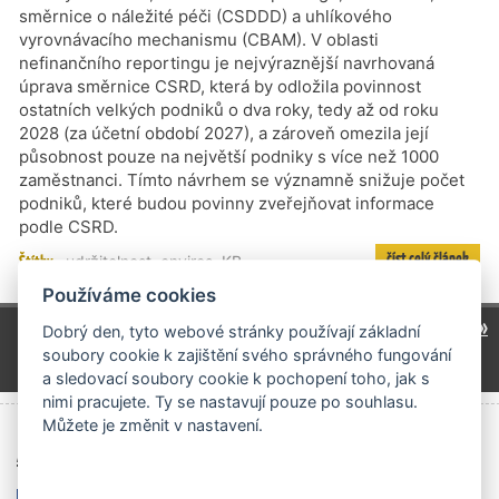
směrnice o náležité péči (CSDDD) a uhlíkového
vyrovnávacího mechanismu (CBAM). V oblasti
nefinančního reportingu je nejvýraznější navrhovaná
úprava směrnice CSRD, která by odložila povinnost
ostatních velkých podniků o dva roky, tedy až od roku
2028 (za účetní období 2027), a zároveň omezila její
působnost pouze na největší podniky s více než 1000
zaměstnanci. Tímto návrhem se významně snižuje počet
podniků, které budou povinny zveřejňovat informace
podle CSRD.
číst celý článek
Štítky
udržitelnost
,
enviros
,
KB
Používáme cookies
1
2
3
4
7
13
18
další »
…
…
…
…
Dobrý den, tyto webové stránky používají základní
soubory cookie k zajištění svého správného fungování
24
a sledovací soubory cookie k pochopení toho, jak s
nimi pracujete. Ty se nastavují pouze po souhlasu.
Můžete je změnit v nastavení.
Archiv čísel