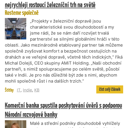
nejrychleji rostoucí železniční trh na světě
Rosteme společně
„Projekty v železniční dopravě jsou
charakteristické svou dlouhodobostí a my
jsme rádi, že se nám daří rozvíjet trvalá
partnerství se silnými globálními hráči v této
oblasti. Jako mezinárodně etablovaný partner tak můžeme
společně zvyšovat komfort a bezpečnost cestujících na
drahách a ve veřejné dopravě, včetně těch indických,“ říká
Michal Dolejš, CEO skupiny AMiT Holding. „Naši obchodní
partneři, s nimiž spolupracujeme po celém světě, působí
také v Indii. Je pro nás důležité být zde s nimi, abychom
mohli společně růst i na dalších trzích.“
číst celý článek
Štítky
IT
,
Indie
,
KB
Komerční banka spustila poskytování úvěrů s podporou
Národní rozvojové banky
Malé a střední podniky dlouhodobě vyhlížely