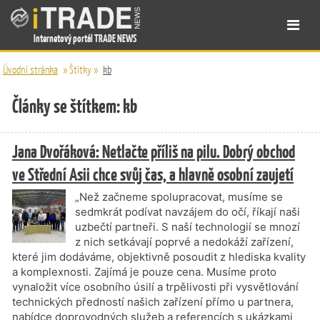
Internetový portál TRADE NEWS
Úvodní stránka
»
Štítky
»
kb
Články se štítkem: kb
Jana Dvořáková: Netlačte příliš na pilu. Dobrý obchod
ve Střední Asii chce svůj čas, a hlavně osobní zaujetí
„Než začneme spolupracovat, musíme se
sedmkrát podívat navzájem do očí, říkají naši
uzbečtí partneři. S naší technologií se mnozí
z nich setkávají poprvé a nedokáží zařízení,
které jim dodáváme, objektivně posoudit z hlediska kvality
a komplexnosti. Zajímá je pouze cena. Musíme proto
vynaložit více osobního úsilí a trpělivosti při vysvětlování
technických předností našich zařízení přímo u partnera,
nabídce doprovodných služeb a referencích s ukázkami