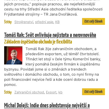
jejich provozu,“ popisuje pracnou, ale nejefektivnější
cestu na trhy Střední Asie obchodní ředitelka společnosti
Frýdlantské strojírny – TR Jana Dvořáková.
číst celý článek
Štítky
Strojírenství
,
střední asie
,
KB
Tomáš Rak: Svět ovlivňuje nejistota a nerovnováha
Základem úspěšného obchodu je flexibilita
Tomáš Rak žije zahraničním obchodem, a
především exportem, už téměř čtvrtstoletí.
Třináct let stojí v čele týmu Komerční banky,
který pomáhá českým firmám k úspěšnému
byznysu. Povídali jsme si o změnách a trendech
světového i domácího obchodu, o tom, co nyní firmy na
poli financování nejvíce řeší a kde ocení dobrou radu a
pomoc.
číst celý článek
Štítky
Zahraniční obchod
,
Export
,
kb
Michal Dolejš: Indie dnes představuje největší a