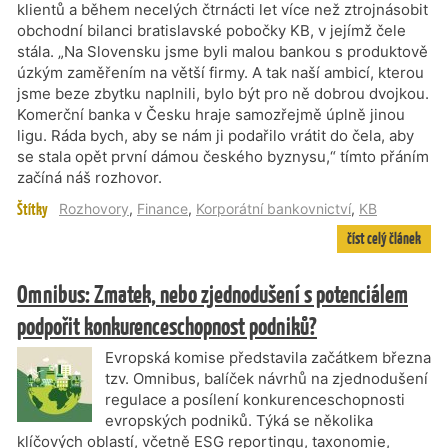
klientů a během necelých čtrnácti let více než ztrojnásobit
obchodní bilanci bratislavské pobočky KB, v jejímž čele
stála. „Na Slovensku jsme byli malou bankou s produktově
úzkým zaměřením na větší firmy. A tak naší ambicí, kterou
jsme beze zbytku naplnili, bylo být pro ně dobrou dvojkou.
Komerční banka v Česku hraje samozřejmě úplně jinou
ligu. Ráda bych, aby se nám ji podařilo vrátit do čela, aby
se stala opět první dámou českého byznysu,“ tímto přáním
začíná náš rozhovor.
Štítky
Rozhovory
,
Finance
,
Korporátní bankovnictví
,
KB
číst celý článek
Omnibus: Zmatek, nebo zjednodušení s potenciálem
podpořit konkurenceschopnost podniků?
Evropská komise představila začátkem března
tzv. Omnibus, balíček návrhů na zjednodušení
regulace a posílení konkurenceschopnosti
evropských podniků. Týká se několika
klíčových oblastí, včetně ESG reportingu, taxonomie,