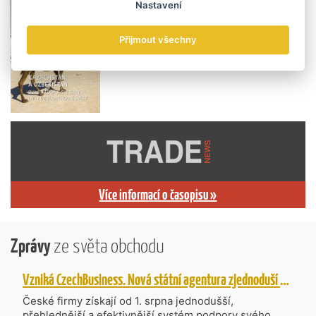
Nastavení
Přijmout všechny
Více informací o časopisu »
Zprávy
ze světa obchodu
Vzniká CzechBusiness. Nová státní agentura zjednoduší podporu českých firem
České firmy získají od 1. srpna jednodušší,
přehlednější a efektivnější systém podpory svého