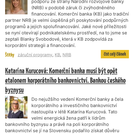
podporu ze strany Národní rozvojové banky
(NRB) v podobě záruk či zvýhodněného
financování. Komerční banka (KB) jako tradiční
partner NRB je velmi úspěšná při poskytování podpůrných
programů a jejich spolufinancování. Jaké nové příležitosti
se nyní otevírají podnikatelskému prostředí, na to jsme se
zeptali Blanky Svobodové, která v KB zodpovídá za
korporátní strategii a financování.
číst celý článek
Štítky
záruční programy
,
KB
,
NRB
Katarína Kurucová: Komerční banka musí být opět
etalonem korporátního bankovnictví. Bankou českého
byznysu
Do nejužšího vedení Komerční banky a čela
korporátního a investičního bankovnictví
nastoupila v létě Katarína Kurucová. Tato
velmi energická žena patří k lídrům
bankovního byznysu a právě na poli korporátního
bankovnictví se jí na Slovensku podařilo získat důvěru