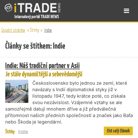
Internetový portál TRADE NEWS
Úvodní stránka
»
Štítky
»
Indie
Články se štítkem: Indie
Indie: Náš tradiční partner v Asii
Je stále dynamičtější a sebevědomější
Československo bylo jednou ze zemí, které
navázaly s Indií diplomatické styky již v
listopadu 1947, tedy krátce poté, co získala
svou nezávislost. Vzájemné vztahy se ale
samozřejmě datují mnohem dříve a již předválečná
přítomnost našich předních společností a značek jako Baťa
nebo Škoda je legendární.
číst celý článek
Štítky
Indie