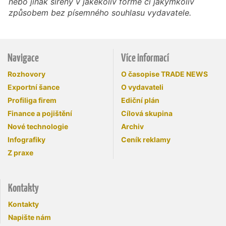
nebo jinak šířeny v jakékoliv formě či jakýmkoliv
způsobem bez písemného souhlasu vydavatele.
Navigace
Více informací
Rozhovory
O časopise TRADE NEWS
Exportní šance
O vydavateli
Profiliga firem
Ediční plán
Finance a pojištění
Cílová skupina
Nové technologie
Archiv
Infografiky
Ceník reklamy
Z praxe
Kontakty
Kontakty
Napište nám