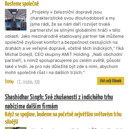
Rosteme společně
„Projekty v železniční dopravě jsou
charakteristické svou dlouhodobostí a my
jsme rádi, že se nám daří rozvíjet trvalá
partnerství se silnými globálními hráči v této
oblasti. Jako mezinárodně etablovaný partner tak můžeme
společně zvyšovat komfort a bezpečnost cestujících na
drahách a ve veřejné dopravě, včetně těch indických,“ říká
Michal Dolejš, CEO skupiny AMiT Holding. „Naši obchodní
partneři, s nimiž spolupracujeme po celém světě, působí
také v Indii. Je pro nás důležité být zde s nimi, abychom
mohli společně růst i na dalších trzích.“
číst celý článek
Štítky
IT
,
Indie
,
KB
Shashidhar Singh: Své zkušenosti z indického trhu
nabízíme dalším firmám
Když se spojíme, budeme na početně největším světovém trhu
silnější