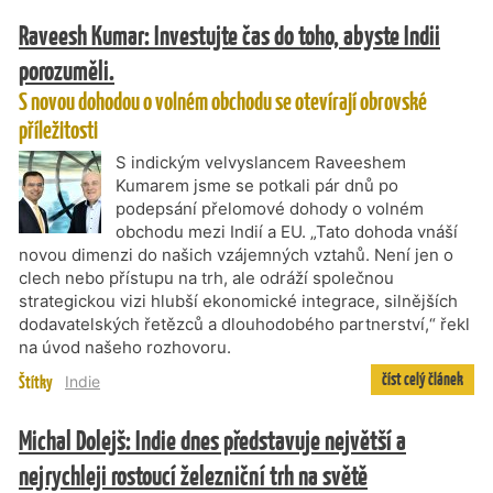
Raveesh Kumar: Investujte čas do toho, abyste Indii
porozuměli.
S novou dohodou o volném obchodu se otevírají obrovské
příležitosti
S indickým velvyslancem Raveeshem
Kumarem jsme se potkali pár dnů po
podepsání přelomové dohody o volném
obchodu mezi Indií a EU. „Tato dohoda vnáší
novou dimenzi do našich vzájemných vztahů. Není jen o
clech nebo přístupu na trh, ale odráží společnou
strategickou vizi hlubší ekonomické integrace, silnějších
dodavatelských řetězců a dlouhodobého partnerství,“ řekl
na úvod našeho rozhovoru.
číst celý článek
Štítky
Indie
Michal Dolejš: Indie dnes představuje největší a
nejrychleji rostoucí železniční trh na světě