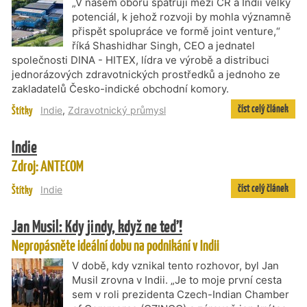
„V našem oboru spatřuji mezi ČR a Indií velký
potenciál, k jehož rozvoji by mohla významně
přispět spolupráce ve formě joint venture,“
říká Shashidhar Singh, CEO a jednatel
společnosti DINA - HITEX, lídra ve výrobě a distribuci
jednorázových zdravotnických prostředků a jednoho ze
zakladatelů Česko-indické obchodní komory.
číst celý článek
Štítky
Indie
,
Zdravotnický průmysl
Indie
Zdroj: ANTECOM
číst celý článek
Štítky
Indie
Jan Musil: Kdy jindy, když ne teď!
Nepropásněte ideální dobu na podnikání v Indii
V době, kdy vznikal tento rozhovor, byl Jan
Musil zrovna v Indii. „Je to moje první cesta
sem v roli prezidenta Czech-Indian Chamber