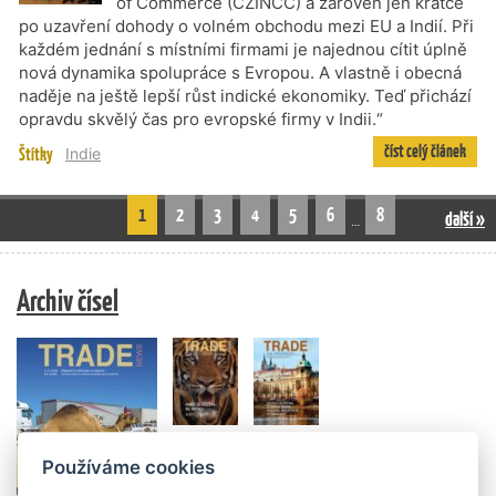
of Commerce (CZINCC) a zároveň jen krátce
po uzavření dohody o volném obchodu mezi EU a Indií. Při
každém jednání s místními firmami je najednou cítit úplně
nová dynamika spolupráce s Evropou. A vlastně i obecná
naděje na ještě lepší růst indické ekonomiky. Teď přichází
opravdu skvělý čas pro evropské firmy v Indii.“
číst celý článek
Štítky
Indie
1
2
3
4
5
6
8
další »
…
Archiv čísel
Používáme cookies