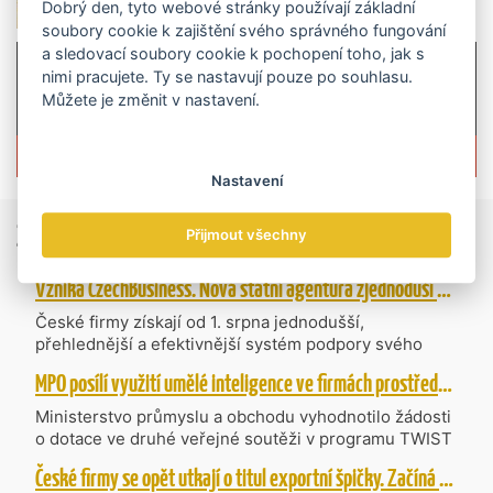
Dobrý den, tyto webové stránky používají základní
soubory cookie k zajištění svého správného fungování
a sledovací soubory cookie k pochopení toho, jak s
nimi pracujete. Ty se nastavují pouze po souhlasu.
Můžete je změnit v nastavení.
Více informací o časopisu »
Nastavení
Zprávy
ze světa obchodu
Přijmout všechny
Vzniká CzechBusiness. Nová státní agentura zjednoduší podporu českých firem
České firmy získají od 1. srpna jednodušší,
přehlednější a efektivnější systém podpory svého
podnikání. Vzniká nová státní agentura
MPO posílí využití umělé inteligence ve firmách prostřednictvím 40 projektů z programu TWIST
CzechBusiness, která propojuje dosavadní
kompetence agentur CzechTrade a CzechInvest.
Ministerstvo průmyslu a obchodu vyhodnotilo žádosti
Firmám nabídne jednoho partnera pro rozvoj od
o dotace ve druhé veřejné soutěži v programu TWIST
inovací až po zahraniční expanzi.
– Transfer, Výzkum, Vývoj a Inovace pro Strategické
České firmy se opět utkají o titul exportní špičky. Začíná další ročník Ocenění Českých Exportérů
Technologie, do které bylo podáno 318 návrhů