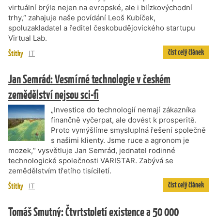
virtuální brýle nejen na evropské, ale i blízkovýchodní
trhy,“ zahajuje naše povídání Leoš Kubíček,
spoluzakladatel a ředitel českobudějovického startupu
Virtual Lab.
číst celý článek
Štítky
IT
Jan Semrád: Vesmírné technologie v českém
zemědělství nejsou sci-fi
„Investice do technologií nemají zákazníka
finančně vyčerpat, ale dovést k prosperitě.
Proto vymýšlíme smysluplná řešení společně
s našimi klienty. Jsme ruce a agronom je
mozek,“ vysvětluje Jan Semrád, jednatel rodinné
technologické společnosti VARISTAR. Zabývá se
zemědělstvím třetího tisíciletí.
číst celý článek
Štítky
IT
Tomáš Smutný: Čtvrtstoletí existence a 50 000