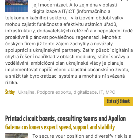
její modernizaci. A to zejména v oblasti
digitalizace a IT/ICT (informačního a
telekomunikačního) sektoru. I v krizovém období války
mohou zajistit funkčnost a efektivitu státních úřadů,
infrastruktury, dodavatelských řetězců a v neposlední řadě
proaktivně plánovat poválečnou regeneraci. Mnohé z
českých firem již tento zájem zachytily a navázaly
spolupráci s ukrajinskými partnery. Zatím působí digitální a
chytrá řešení například v oblasti medicíny, státní správy a
vzdělávání, ambiciózní plán ukrajinské vlády je plánuje
implementovat napříč všemi oblastmi občanského života,
a snížit tak byrokratizaci systému a mnohá s ní svázaná
rizika.
Štítky
Ukrajina
,
Podpora exportu
,
digitalizace
,
IT
,
MPO
číst celý článek
Printed circuit boards, consulting teams and Apollon
Gatema customers expect speed, support and stability
To secure your position and diversify risk is a