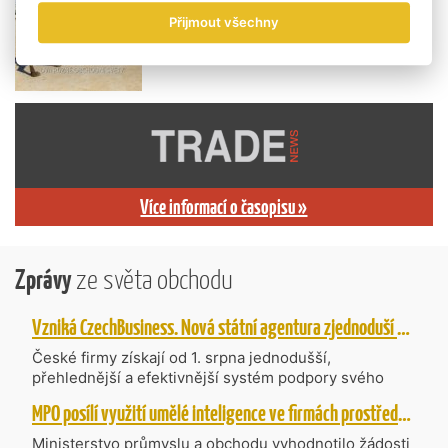
Přijmout všechny
Více informací o časopisu »
Zprávy
ze světa obchodu
Vzniká CzechBusiness. Nová státní agentura zjednoduší podporu českých firem
České firmy získají od 1. srpna jednodušší,
přehlednější a efektivnější systém podpory svého
podnikání. Vzniká nová státní agentura
MPO posílí využití umělé inteligence ve firmách prostřednictvím 40 projektů z programu TWIST
CzechBusiness, která propojuje dosavadní
kompetence agentur CzechTrade a CzechInvest.
Ministerstvo průmyslu a obchodu vyhodnotilo žádosti