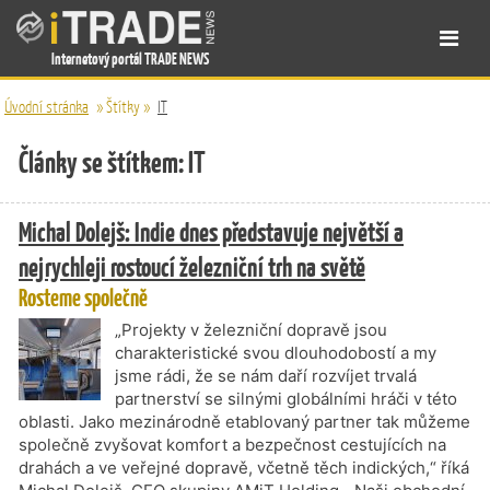
Internetový portál TRADE NEWS
Úvodní stránka
»
Štítky
»
IT
Články se štítkem: IT
Michal Dolejš: Indie dnes představuje největší a
nejrychleji rostoucí železniční trh na světě
Rosteme společně
„Projekty v železniční dopravě jsou
charakteristické svou dlouhodobostí a my
jsme rádi, že se nám daří rozvíjet trvalá
partnerství se silnými globálními hráči v této
oblasti. Jako mezinárodně etablovaný partner tak můžeme
společně zvyšovat komfort a bezpečnost cestujících na
drahách a ve veřejné dopravě, včetně těch indických,“ říká