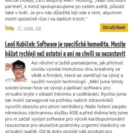
Michal Dolejš, CEO skupiny AMiT Holding. „Naši obchodní
partneři, s nimiž spolupracujeme po celém světě, působí
také v Indii. Je pro nás důležité být zde s nimi, abychom
mohli společně růst i na dalších trzích.“
číst celý článek
Štítky
IT
,
Indie
,
KB
Leoš Kubíček: Software je specifická komodita. Musíte
běžet rychleji než ostatní a ani na chvíli se nezastavit
Asi všichni si ještě pamatujeme, jak příchod
covidu vyvolal mohutnou vlnu kreativity ve
vědě a firmách, které se zaměřují na vývoj a
využití nových technologií. „Měli jsme tehdy
solidní know-how ve vývoji a aplikaci softwaru pro
virtuální brýle v oblasti tréninku a vzdělávání. Rychle jsme
tak mohli zareagovat na potřebu našich zdravotníků
vycvičit obsluhu pro plicní ventilátory. Naše řešení zaujalo
německou záchrannou službu ASB a před dvěma lety jsme
pro ni začali vyvíjet software pro výcvik kardiopulmonální
resuscitace pro skutečné podmínky urgentní medicíny ve
virtuální realitě. Od té doby pronikl náš produkt pro