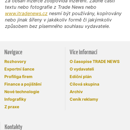
Za obsah inzerce zodpovídá inzerent. Žádné části
textu nebo fotografie z Trade News nebo
www.itradenews.cz
nesmí být používány, kopírovány
nebo jinak šířeny v jakékoliv formě či jakýmkoliv
způsobem bez písemného souhlasu vydavatele.
Navigace
Více informací
Rozhovory
O časopise TRADE NEWS
Exportní šance
O vydavateli
Profiliga firem
Ediční plán
Finance a pojištění
Cílová skupina
Nové technologie
Archiv
Infografiky
Ceník reklamy
Z praxe
Kontakty