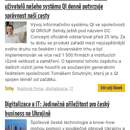
uživatelů našeho systému QI denně potvrzuje
správnost naší cesty
Vývoj informačního systému QI ve společnosti
QI GROUP (tehdy ještě pod názvem DC
Concept) oficiálně odstartoval před 25 lety. Za
tu dobu se produkt zařadil mezi nejúspěšnější
svého druhu na českém i slovenském trhu a byl
implementován ve více než 1 500 firmách a institucích
různé velikosti a zaměření. O tajemství tohoto úspěchu a
dalších vizích jsme hovořili se současným generálním
ředitelem společnosti Tomášem Smutným, který je s QI
spojen téměř od začátku.
číst celý článek
Štítky
Rodinná firma
,
digitalizace
,
IT
Digitalizace a IT: Jedinečná příležitost pro český
business na Ukrajině
Špičkové české technologie a know-how
mohou pomoci v poválečné obnově Ukrajiny a