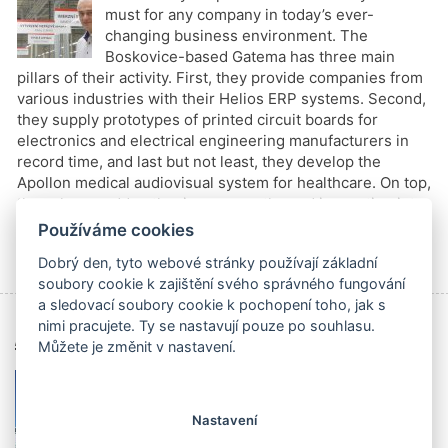
must for any company in today’s ever-
changing business environment. The
Boskovice-based Gatema has three main
pillars of their activity. First, they provide companies from
various industries with their Helios ERP systems. Second,
they supply prototypes of printed circuit boards for
electronics and electrical engineering manufacturers in
record time, and last but not least, they develop the
Apollon medical audiovisual system for healthcare. On top,
they always add enthusiasm, empathy and innovation into
the mix for their customers.
Používáme cookies
číst celý článek
Štítky
Elektrotechnika
,
IT
,
Zdravotnictví
,
KB
Dobrý den, tyto webové stránky používají základní
soubory cookie k zajištění svého správného fungování
a sledovací soubory cookie k pochopení toho, jak s
nimi pracujete. Ty se nastavují pouze po souhlasu.
Archiv čísel
Můžete je změnit v nastavení.
Nastavení