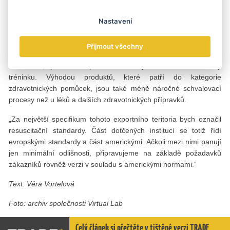
pokračuje Leoš Kubíček.
Představitelé blízkovýchodních partnerů na řešeních Virtual Labu
Nastavení
oceňují – podobně jako zákazníci z dalších zemí – několik
faktorů. Kompatibilitu figurín různých výrobců a jejich různé
Přijmout všechny
velikosti (pro dospělé, juniory i batolata, což je u CPR unikátní) se
softwarem, preciznost provedení a vyhodnocování efektivity
tréninku. Výhodou produktů, které patří do kategorie
zdravotnických pomůcek, jsou také méně náročné schvalovací
procesy než u léků a dalších zdravotnických přípravků.
„Za největší specifikum tohoto exportního teritoria bych označil
resuscitační standardy. Část dotčených institucí se totiž řídí
evropskými standardy a část americkými. Ačkoli mezi nimi panují
jen minimální odlišnosti, připravujeme na základě požadavků
zákazníků rovněž verzi v souladu s americkými normami.“
Text: Věra Vortelová
Foto: archiv společnosti Virtual Lab
Celý článek si přečtěte v tištěné verzi TRADE