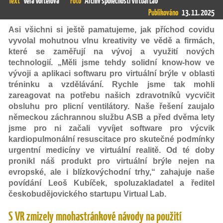
Text
Věra Vortelová
Foto
Archiv společnosti Virtual Lab
Publikováno
13. 11. 2025
Asi všichni si ještě pamatujeme, jak příchod covidu
vyvolal mohutnou vlnu kreativity ve vědě a firmách,
které se zaměřují na vývoj a využití nových
technologií. „Měli jsme tehdy solidní know-how ve
vývoji a aplikaci softwaru pro virtuální brýle v oblasti
tréninku a vzdělávání. Rychle jsme tak mohli
zareagovat na potřebu našich zdravotníků vycvičit
obsluhu pro plicní ventilátory. Naše řešení zaujalo
německou záchrannou službu ASB a před dvěma lety
jsme pro ni začali vyvíjet software pro výcvik
kardiopulmonální resuscitace pro skutečné podmínky
urgentní medicíny ve virtuální realitě. Od té doby
pronikl náš produkt pro virtuální brýle nejen na
evropské, ale i blízkovýchodní trhy,“ zahajuje naše
povídání Leoš Kubíček, spoluzakladatel a ředitel
českobudějovického startupu Virtual Lab.
S VR zmizely mnohastránkové návody na použití