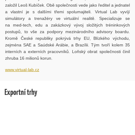
založil Leoš Kubíček. Obě společnosti vede jako ředitel a jednatel
a vlastní je s dalšími třemi spolumajiteli. Virtual Lab vyvíjí
simulátory a trenažéry ve virtuální realitě. Specializuje se
na med-tech, edu a zakázkový vývoj složitých tréninkových
postupů, to vše za podpory mezinárodního advisory boardu.
Kromě České republiky pokrývá trhy EU, Blízkého východu,
zejména SAE a Saúdské Arábie, a Brazílii. Tým tvoří kolem 35
interních a externích pracovníků. Loňský obrat společnosti činil
zhruba 16 milionů korun.
www.virtual-lab.cz
Exportní trhy