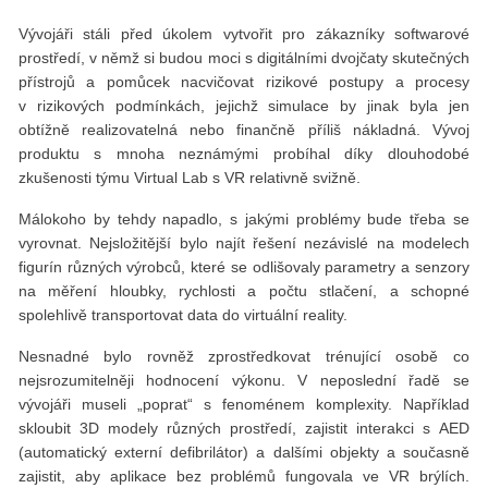
Vývojáři stáli před úkolem vytvořit pro zákazníky softwarové
prostředí, v němž si budou moci s digitálními dvojčaty skutečných
přístrojů a pomůcek nacvičovat rizikové postupy a procesy
v rizikových podmínkách, jejichž simulace by jinak byla jen
obtížně realizovatelná nebo finančně příliš nákladná. Vývoj
produktu s mnoha neznámými probíhal díky dlouhodobé
zkušenosti týmu Virtual Lab s VR relativně svižně.
Málokoho by tehdy napadlo, s jakými problémy bude třeba se
vyrovnat. Nejsložitější bylo najít řešení nezávislé na modelech
figurín různých výrobců, které se odlišovaly parametry a senzory
na měření hloubky, rychlosti a počtu stlačení, a schopné
spolehlivě transportovat data do virtuální reality.
Nesnadné bylo rovněž zprostředkovat trénující osobě co
nejsrozumitelněji hodnocení výkonu. V neposlední řadě se
vývojáři museli „poprat“ s fenoménem komplexity. Například
skloubit 3D modely různých prostředí, zajistit interakci s AED
(automatický externí defibrilátor) a dalšími objekty a současně
zajistit, aby aplikace bez problémů fungovala ve VR brýlích.