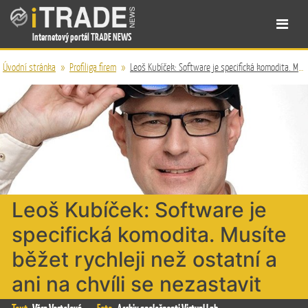
Internetový portál TRADE NEWS
Úvodní stránka
»
Profiliga firem
»
Leoš Kubíček: Software je specifická komodita. Musíte běžet rychleji než ostatní a ani na chvíli se nezastavit
Leoš Kubíček: Software je
specifická komodita. Musíte
běžet rychleji než ostatní a
ani na chvíli se nezastavit