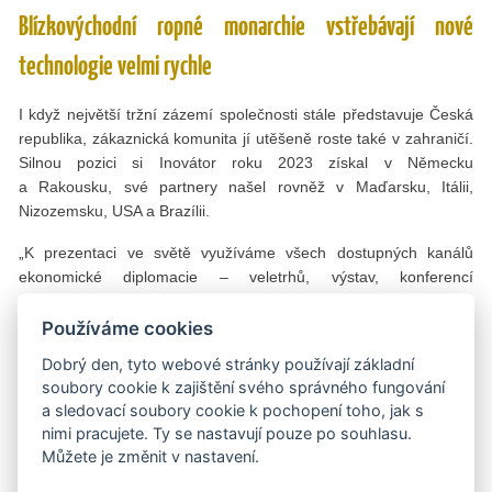
Blízkovýchodní ropné monarchie vstřebávají nové
technologie velmi rychle
I když největší tržní zázemí společnosti stále představuje Česká
republika, zákaznická komunita jí utěšeně roste také v zahraničí.
Silnou pozici si Inovátor roku 2023 získal v Německu
a Rakousku, své partnery našel rovněž v Maďarsku, Itálii,
Nizozemsku, USA a Brazílii.
„K prezentaci ve světě využíváme všech dostupných kanálů
ekonomické diplomacie – veletrhů, výstav, konferencí
a podnikatelských misí v doprovodu státních představitelů.
Nedávno jsme s prvním náměstkem Ministerstva průmyslu
Používáme cookies
a obchodu Janem Kavalírkem znovu navštívili Spojené arabské
Dobrý den, tyto webové stránky používají základní
emiráty, kde si nás vybral za partnera jeden z největších holdingů
soubory cookie k zajištění svého správného fungování
operující v oblasti zdravotnictví a informačních technologií,
a sledovací soubory cookie k pochopení toho, jak s
společnost M42. Již proběhla jednání s konkrétními partnery
nimi pracujete. Ty se nastavují pouze po souhlasu.
o softwarech pro trénink pracovníků jednotek intenzivní péče
Můžete je změnit v nastavení.
a pro paramediky, to znamená integrovaný záchranný systém,“