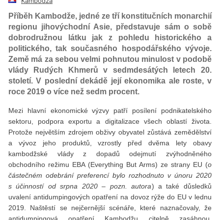
Kambodža
Příběh Kambodže, jedné ze tří konstitučních monarchií
regionu jihovýchodní Asie, představuje sám o sobě
dobrodružnou látku jak z pohledu historického a
politického, tak současného hospodářského vývoje.
Země má za sebou velmi pohnutou minulost v podobě
vlády Rudých Khmerů v sedmdesátých letech 20.
století. V poslední dekádě její ekonomika ale roste, v
roce 2019 o více než sedm procent.
Mezi hlavní ekonomické výzvy patří posílení podnikatelského
sektoru, podpora exportu a digitalizace všech oblastí života.
Protože největším zdrojem obživy obyvatel zůstává zemědělství
a vývoz jeho produktů, vzrostly před dvěma lety obavy
kambodžské vlády z dopadů odejmutí zvýhodněného
obchodního režimu EBA (Everything But Arms) ze strany EU (
o
částečném odebrání preferencí bylo rozhodnuto v únoru 2020
s účinností od srpna 2020 – pozn. autora
) a také důsledků
uvalení antidumpingových opatření na dovoz rýže do EU v lednu
2019. Naštěstí se nejčernější scénáře, které naznačovaly, že
antidumpingová opatření Kambodžu citelně zasáhnou,