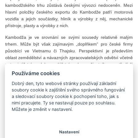
kambodžského trhu zůstává českými vývozci nedoceněn. Mezi
hlavní položky českého exportu do Kambodže patří motorová
vozidla a jejich součástky, hliník a výrobky z něj, mechanické
přístroje, plasty a výrobky z nich.
Kambodža je ve srovnání se svými sousedy relativně malým
trhem. Může být však zajímavým „doplňkem“ pro české firmy
působící ve Vietnamu či Thajsku. Perspektivní je především
oblast zemědělství a návazných zpracovatelských odvětví včetně
potravinářství, vodohospodářství, ochrany životního prostředí či
zdravotnictví. Další příležitosti pak nabízí sektor civilního letectví
Používáme cookies
a obranný a bezpečnostní průmysl. Rozmach cestovního ruchu v
Dobrý den, tyto webové stránky používají základní
posledních letech by mohl přinést Čechům příležitosti ve
soubory cookie k zajištění svého správného fungování
zlepšování infrastruktury civilního letectví. Obecně se nacházejí
a sledovací soubory cookie k pochopení toho, jak s
šance pro české exportéry v Kambodži tam, kde mohou pomoci s
nimi pracujete. Ty se nastavují pouze po souhlasu.
rozvojem infrastruktury a nabídnout zkušenosti a know-how,
Můžete je změnit v nastavení.
včetně tréninku a školení odborných specialistů. (
Více
o oborových příležitostech najdete
ZDE
– pozn. red.
)
Text: Jaromír Dudák
Nastavení