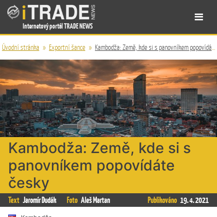
Internetový portál TRADE NEWS
Úvodní stránka
»
Exportní šance
»
Kambodža: Země, kde si s panovníkem popovídáte česky
Kambodža: Země, kde si s
panovníkem popovídáte
česky
Text
Jaromír Dudák
Foto
Aleš Martan
Publikováno
19. 4. 2021