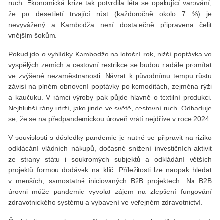
ruch. Ekonomická krize tak potvrdila léta se opakující varování,
že po desetiletí trvající růst (každoročně okolo 7 %) je
nevyvážený a Kambodža není dostatečně připravena čelit
vnějším šokům.
Pokud jde o vyhlídky Kambodže na letošní rok, nižší poptávka ve
vyspělých zemích a cestovní restrikce se budou nadále promítat
ve zvýšené nezaměstnanosti. Návrat k původnímu tempu růstu
závisí na plném obnovení poptávky po komoditách, zejména rýži
a kaučuku. V rámci výroby pak půjde hlavně o textilní produkci.
Nejhlubší rány utrží, jako jinde ve světě, cestovní ruch. Odhaduje
se, že se na předpandemickou úroveň vrátí nejdříve v roce 2024.
V souvislosti s důsledky pandemie je nutné se připravit na riziko
odkládání vládních nákupů, dočasné snížení investičních aktivit
ze strany státu i soukromých subjektů a odkládání větších
projektů formou dodávek na klíč. Příležitosti lze naopak hledat
v menších, samostatně iniciovaných B2B projektech. Na B2B
úrovni může pandemie vyvolat zájem na zlepšení fungování
zdravotnického systému a vybavení ve veřejném zdravotnictví.