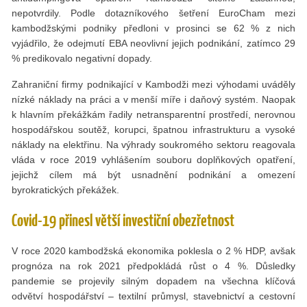
nepotvrdily. Podle dotazníkového šetření EuroCham mezi
kambodžskými podniky předloni v prosinci se 62 % z nich
vyjádřilo, že odejmutí EBA neovlivní jejich podnikání, zatímco 29
% predikovalo negativní dopady.
Zahraniční firmy podnikající v Kambodži mezi výhodami uváděly
nízké náklady na práci a v menší míře i daňový systém. Naopak
k hlavním překážkám řadily netransparentní prostředí, nerovnou
hospodářskou soutěž, korupci, špatnou infrastrukturu a vysoké
náklady na elektřinu. Na výhrady soukromého sektoru reagovala
vláda v roce 2019 vyhlášením souboru doplňkových opatření,
jejichž cílem má být usnadnění podnikání a omezení
byrokratických překážek.
Covid-19 přinesl větší investiční obezřetnost
V roce 2020 kambodžská ekonomika poklesla o 2 % HDP, avšak
prognóza na rok 2021 předpokládá růst o 4 %. Důsledky
pandemie se projevily silným dopadem na všechna klíčová
odvětví hospodářství – textilní průmysl, stavebnictví a cestovní