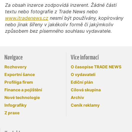
Za obsah inzerce zodpovídá inzerent. Žádné části
textu nebo fotografie z Trade News nebo
www.itradenews.cz
nesmí být používány, kopírovány
nebo jinak šířeny v jakékoliv formě či jakýmkoliv
způsobem bez písemného souhlasu vydavatele.
Navigace
Více informací
Rozhovory
O časopise TRADE NEWS
Exportní šance
O vydavateli
Profiliga firem
Ediční plán
Finance a pojištění
Cílová skupina
Nové technologie
Archiv
Infografiky
Ceník reklamy
Z praxe