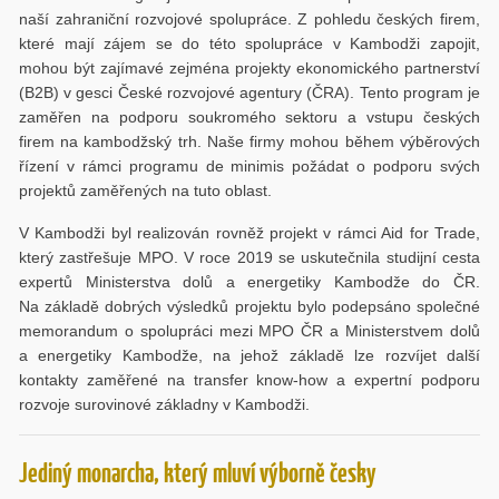
naší zahraniční rozvojové spolupráce. Z pohledu českých firem,
které mají zájem se do této spolupráce v Kambodži zapojit,
mohou být zajímavé zejména projekty ekonomického partnerství
(B2B) v gesci České rozvojové agentury (ČRA). Tento program je
zaměřen na podporu soukromého sektoru a vstupu českých
firem na kambodžský trh. Naše firmy mohou během výběrových
řízení v rámci programu de minimis požádat o podporu svých
projektů zaměřených na tuto oblast.
V Kambodži byl realizován rovněž projekt v rámci Aid for Trade,
který zastřešuje MPO. V roce 2019 se uskutečnila studijní cesta
expertů Ministerstva dolů a energetiky Kambodže do ČR.
Na základě dobrých výsledků projektu bylo podepsáno společné
memorandum o spolupráci mezi MPO ČR a Ministerstvem dolů
a energetiky Kambodže, na jehož základě lze rozvíjet další
kontakty zaměřené na transfer know-how a expertní podporu
rozvoje surovinové základny v Kambodži.
Jediný monarcha, který mluví výborně česky