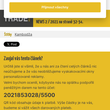
Foto: Aleš Martan
Přijmout všechny
Celý článek si přečtěte v tištěné verzi TRADE
NEWS 2 / 2021 na straně 32-34.
Štítky
Kambodža
Zaujal vás tento článek?
Určitě jste si všimli, že u nás ani za čtení celých článků nic
neúčtujeme a že vás neobtěžujeme vyskakovacími okny
personalizované reklamy.
Velmi bychom ocenili, kdybyste nás na oplátku podpořili
peněžitým darem na tento účet:
2021853028/5500
QR kód obsahuje údaje k platbě. Výše částky je na vás,
budeme si vážit všech darovaných plateb.