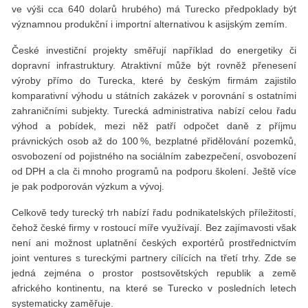
ve výši cca 640 dolarů hrubého) má Turecko předpoklady být
významnou produkční i importní alternativou k asijským zemím.
České investiční projekty směřují například do energetiky či
dopravní infrastruktury. Atraktivní může být rovněž přenesení
výroby přímo do Turecka, které by českým firmám zajistilo
komparativní výhodu u státních zakázek v porovnání s ostatními
zahraničními subjekty. Turecká administrativa nabízí celou řadu
výhod a pobídek, mezi něž patří odpočet daně z příjmu
právnických osob až do 100 %, bezplatné přidělování pozemků,
osvobození od pojistného na sociálním zabezpečení, osvobození
od DPH a cla či mnoho programů na podporu školení. Ještě více
je pak podporován výzkum a vývoj.
Celkově tedy turecký trh nabízí řadu podnikatelských příležitostí,
čehož české firmy v rostoucí míře využívají. Bez zajímavosti však
není ani možnost uplatnění českých exportérů prostřednictvím
joint ventures s tureckými partnery cílících na třetí trhy. Zde se
jedná zejména o prostor postsovětských republik a země
afrického kontinentu, na které se Turecko v posledních letech
systematicky zaměřuje.