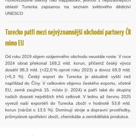
Horkovzdušné balony nad Kappadokií, jednou z nejúžasnějších
oblastí Turecka zapsanou na seznam světového dědictví
UNESCO
Turecko patří mezi nejvýznamnější obchodní partnery ČR
mimo EU
Od roku 2019 objem vzájemného obchodu neustále roste. V roce
2024 obrat překonal 168,2 mld. korun, přičemž český vývoz
dosáhl 98,3 mld. (+22,0 % oproti roku 2023) a dovoz 69,9 mld.
(+5,3 %). Český export do Turecka je aktuálně vyšší než
například do Číny. V celkovém objemu českého exportu, včetně
EU, země zaujímá 15. místo (r. 2024) a patří také do skupiny
našich dvaceti největších trhů celkově. V lednu až červnu 2025
vyvezli naši exportéři do Turecka zboží v hodnotě 53,8 mld.
korun (nárůst o 13,5 %). Dominují stroje a dopravní prostředky,
průmyslové spotřební zboží, chemikálie a zemědělská produkce.