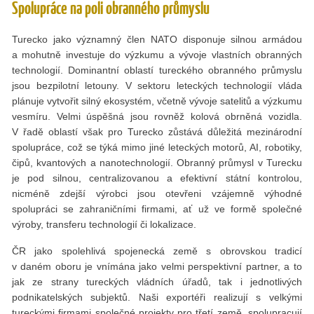
Spolupráce na poli obranného průmyslu
Turecko jako významný člen NATO disponuje silnou armádou
a mohutně investuje do výzkumu a vývoje vlastních obranných
technologií. Dominantní oblastí tureckého obranného průmyslu
jsou bezpilotní letouny. V sektoru leteckých technologií vláda
plánuje vytvořit silný ekosystém, včetně vývoje satelitů a výzkumu
vesmíru. Velmi úspěšná jsou rovněž kolová obrněná vozidla.
V řadě oblastí však pro Turecko zůstává důležitá mezinárodní
spolupráce, což se týká mimo jiné leteckých motorů, AI, robotiky,
čipů, kvantových a nanotechnologií. Obranný průmysl v Turecku
je pod silnou, centralizovanou a efektivní státní kontrolou,
nicméně zdejší výrobci jsou otevřeni vzájemně výhodné
spolupráci se zahraničními firmami, ať už ve formě společné
výroby, transferu technologií či lokalizace.
ČR jako spolehlivá spojenecká země s obrovskou tradicí
v daném oboru je vnímána jako velmi perspektivní partner, a to
jak ze strany tureckých vládních úřadů, tak i jednotlivých
podnikatelských subjektů. Naši exportéři realizují s velkými
tureckými firmami společné projekty pro třetí země, spolupracují