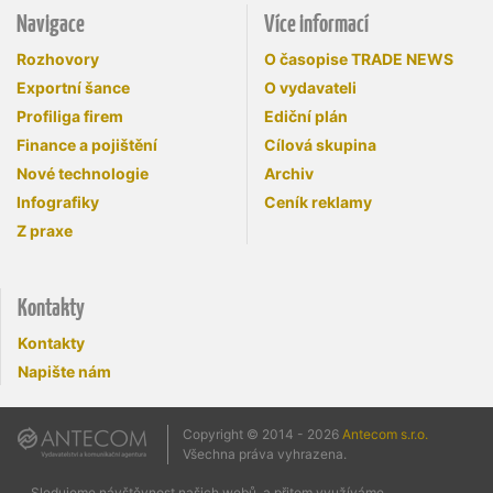
Navigace
Více informací
Rozhovory
O časopise TRADE NEWS
Exportní šance
O vydavateli
Profiliga firem
Ediční plán
Finance a pojištění
Cílová skupina
Nové technologie
Archiv
Infografiky
Ceník reklamy
Z praxe
Kontakty
Kontakty
Napište nám
Copyright © 2014 - 2026
Antecom s.r.o.
Všechna práva vyhrazena.
Sledujeme návštěvnost našich webů, a přitom využíváme