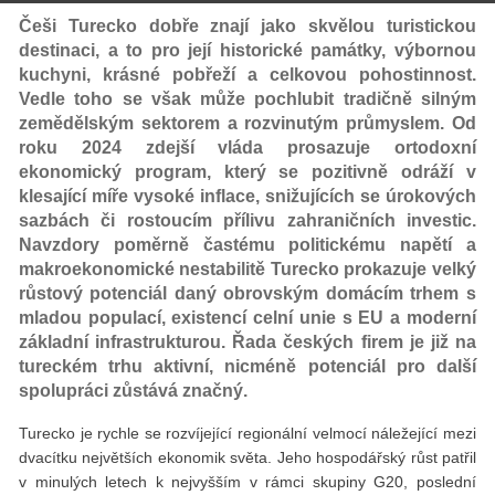
Češi Turecko dobře znají jako skvělou turistickou
destinaci, a to pro její historické památky, výbornou
kuchyni, krásné pobřeží a celkovou pohostinnost.
Vedle toho se však může pochlubit tradičně silným
zemědělským sektorem a rozvinutým průmyslem. Od
roku 2024 zdejší vláda prosazuje ortodoxní
ekonomický program, který se pozitivně odráží v
klesající míře vysoké inflace, snižujících se úrokových
sazbách či rostoucím přílivu zahraničních investic.
Navzdory poměrně častému politickému napětí a
makroekonomické nestabilitě Turecko prokazuje velký
růstový potenciál daný obrovským domácím trhem s
mladou populací, existencí celní unie s EU a moderní
základní infrastrukturou. Řada českých firem je již na
tureckém trhu aktivní, nicméně potenciál pro další
spolupráci zůstává značný.
Turecko je rychle se rozvíjející regionální velmocí náležející mezi
dvacítku největších ekonomik světa. Jeho hospodářský růst patřil
v minulých letech k nejvyšším v rámci skupiny G20, poslední