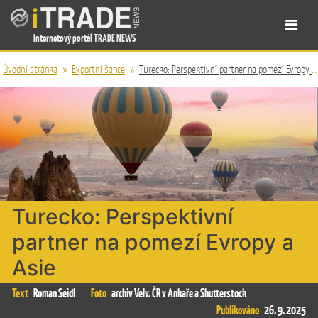
Internetový portál TRADE NEWS
Úvodní stránka
»
Exportní šance
»
Turecko: Perspektivní partner na pomezí Evropy a Asie
Turecko: Perspektivní
partner na pomezí Evropy a
Asie
Text
Roman Seidl
Foto
archiv Velv. ČR v Ankaře a Shutterstock
Publikováno
26. 9. 2025