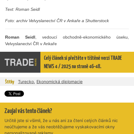
Text: Roman Seidl
Foto: archiv Velvyslanectví ČR v Ankaře a Shutterstock
Roman Seidl
, vedoucí obchodně-ekonomického úseku,
Velvyslanectví ČR v Ankaře
Celý článek si přečtěte v tištěné verzi TRADE
NEWS 4 / 2025 na straně 46-48.
,
Štítky
Turecko
Ekonomická diplomacie
Zaujal vás tento článek?
Určitě jste si všimli, že u nás ani za čtení celých článků nic
neúčtujeme a že vás neobtěžujeme vyskakovacími okny
personalizované reklamy.