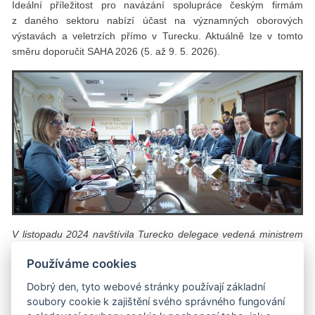
Ideální příležitost pro navázání spolupráce českým firmám
z daného sektoru nabízí účast na významných oborových
výstavách a veletrzích přímo v Turecku. Aktuálně lze v tomto
směru doporučit SAHA 2026 (5. až 9. 5. 2026).
V listopadu 2024 navštívila Turecko delegace vedená ministrem
zemědělství. Pod patronací HK ČR se návštěvy zúčastnila
Používáme cookies
početná skupina českých podnikatelů ze zemědělského
a potravinářského sektoru. Česko je v Turecku považováno
Dobrý den, tyto webové stránky používají základní
za zemi s moderní zemědělskou i potravinářskou produkcí.
soubory cookie k zajištění svého správného fungování
V roce 2024 činil český agrární vývoz do Turecka cca 1,1 mld.