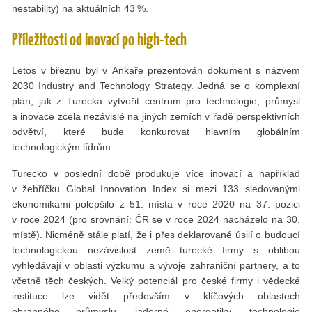
nestability) na aktuálních 43 %.
Příležitosti od inovací po high-tech
Letos v březnu byl v Ankaře prezentován dokument s názvem
2030 Industry and Technology Strategy. Jedná se o komplexní
plán, jak z Turecka vytvořit centrum pro technologie, průmysl
a inovace zcela nezávislé na jiných zemích v řadě perspektivních
odvětví, které bude konkurovat hlavním globálním
technologickým lídrům.
Turecko v poslední době produkuje více inovací a například
v žebříčku Global Innovation Index si mezi 133 sledovanými
ekonomikami polepšilo z 51. místa v roce 2020 na 37. pozici
v roce 2024 (pro srovnání: ČR se v roce 2024 nacházelo na 30.
místě). Nicméně stále platí, že i přes deklarované úsilí o budoucí
technologickou nezávislost země turecké firmy s oblibou
vyhledávají v oblasti výzkumu a vývoje zahraniční partnery, a to
včetně těch českých. Velký potenciál pro české firmy i vědecké
instituce lze vidět především v klíčových oblastech
obranného průmyslu, jaderné energetiky, technologie