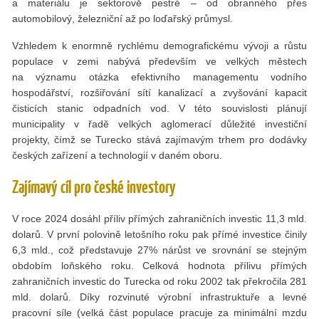
a materiálu je sektorově pestré – od obranného přes
automobilový, železniční až po loďařský průmysl.
Vzhledem k enormně rychlému demografickému vývoji a růstu
populace v zemi nabývá především ve velkých městech
na významu otázka efektivního managementu vodního
hospodářství, rozšiřování sítí kanalizací a zvyšování kapacit
čisticích stanic odpadních vod. V této souvislosti plánují
municipality v řadě velkých aglomerací důležité investiční
projekty, čímž se Turecko stává zajímavým trhem pro dodávky
českých zařízení a technologií v daném oboru.
Zajímavý cíl pro české investory
V roce 2024 dosáhl příliv přímých zahraničních investic 11,3 mld.
dolarů. V první polovině letošního roku pak přímé investice činily
6,3 mld., což představuje 27% nárůst ve srovnání se stejným
obdobím loňského roku. Celková hodnota přílivu přímých
zahraničních investic do Turecka od roku 2002 tak překročila 281
mld. dolarů. Díky rozvinuté výrobní infrastruktuře a levné
pracovní síle (velká část populace pracuje za minimální mzdu