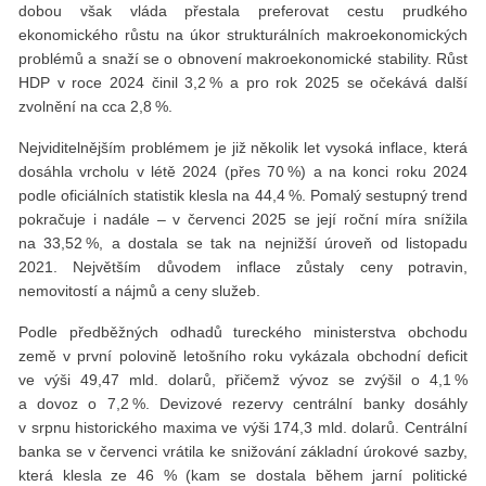
dobou však vláda přestala preferovat cestu prudkého
ekonomického růstu na úkor strukturálních makroekonomických
problémů a snaží se o obnovení makroekonomické stability. Růst
HDP v roce 2024 činil 3,2 % a pro rok 2025 se očekává další
zvolnění na cca 2,8 %.
Nejviditelnějším problémem je již několik let vysoká inflace, která
dosáhla vrcholu v létě 2024 (přes 70 %) a na konci roku 2024
podle oficiálních statistik klesla na 44,4 %. Pomalý sestupný trend
pokračuje i nadále – v červenci 2025 se její roční míra snížila
na 33,52 %, a dostala se tak na nejnižší úroveň od listopadu
2021. Největším důvodem inflace zůstaly ceny potravin,
nemovitostí a nájmů a ceny služeb.
Podle předběžných odhadů tureckého ministerstva obchodu
země v první polovině letošního roku vykázala obchodní deficit
ve výši 49,47 mld. dolarů, přičemž vývoz se zvýšil o 4,1 %
a dovoz o 7,2 %. Devizové rezervy centrální banky dosáhly
v srpnu historického maxima ve výši 174,3 mld. dolarů. Centrální
banka se v červenci vrátila ke snižování základní úrokové sazby,
která klesla ze 46 % (kam se dostala během jarní politické