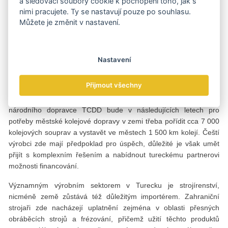
a sledovací soubory cookie k pochopení toho, jak s
korun, na čemž se vývoz živého skotu podílel cca 513,4 mil.
nimi pracujete. Ty se nastavují pouze po souhlasu.
korun
Můžete je změnit v nastavení.
Boom kolejové dopravy
Nastavení
Turecko disponuje kvalitní sítí vysokorychlostních železnic,
na druhou stranu jako země s dvacítkou více než milionových
Přijmout všechny
městských aglomerací má velké problémy s přelidněním
a dopravou v městských oblastech. Podle předpokladů
národního dopravce TCDD bude v následujících letech pro
potřeby městské kolejové dopravy v zemi třeba pořídit cca 7 000
kolejových souprav a vystavět ve městech 1 500 km kolejí. Čeští
výrobci zde mají předpoklad pro úspěch, důležité je však umět
přijít s komplexním řešením a nabídnout tureckému partnerovi
možnosti financování.
Významným výrobním sektorem v Turecku je strojírenství,
nicméně země zůstává též důležitým importérem. Zahraniční
strojaři zde nacházejí uplatnění zejména v oblasti přesných
obráběcích strojů a frézování, přičemž užití těchto produktů