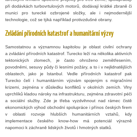
při dodávkách turbovrtulových motorů, dodávají krátké zbraně či
munici pro turecké ozbrojené složky, ale i nejmodernější
technologie, což se týká například protivzdušné obrany.
Zvládání přírodních katastrof a humanitární výzvy
Samostatnou a významnou kapitolou je oblast civilní ochrany
a zvládání přírodních katastrof. Turecko leží na několika aktivních
tektonických zlomech, je často ohroženo zemětřesením,
povodněmi, sesuvy půdy či lesními požáry, a to i v nejlidnatějších
oblastech, jako je Istanbul. Vedle přírodních katastrof pak
Turecko čelí i humanitárním výzvám spojeným s migračními
krizemi, zejména v důsledku konfliktů v okolních zemích. Vlny
uprchlíků kladou nároky na infrastrukturu, zejména zdravotní péči
a sociální služby. Zde je třeba vyzdvihnout nad rámec čistě
ekonomických výhod obchodní spolupráce i přínos českých firem
v oblasti rozvoje hlubších humanitárních vztahů, kdy
implementace českého know-how má potenciál výrazně
napomoci k záchraně lidských životů i hmotných statků.