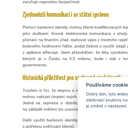
zaručuje naprostou bezpečnost.
Zjednoduší komunikaci i se státní správou
Pomocí bankovní identity mohou klienti kvalifikovaných b
jeho službami. Kromě elektronické komunikace s úřad
přiznání na finanční úřad, stahovat výpis z trestního rejst
bodového hodnocení řidiče, podat žádost o využití údajů z
z aplikace eRecept. Jsem přesvědčen, že díky vysokému 
kterých je v Česku na 5,5 milionu, bude i stát v to
governmentu.
Historická příležitost pro soukromé společnosti
Používáme cookie
Troufám si říci, že stejnou a možná větší příležitostí je 
Dobrý den, tyto webov
mohou nabízet čerpání svých online služeb milionům klient
sledovací soubory coo
Jedná se zejména o distributory plynu, elektřiny, tel
je změnit v nastavení.
na základě ověření lze uzavírat smlouvy či provádět změny
Další využití bankovní identity se nabízí např. v rámci
s potřebou ověřování klientů.