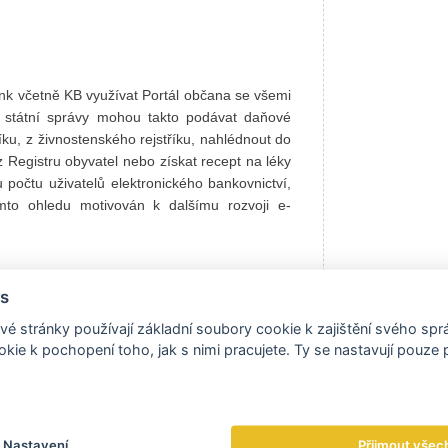
ank včetně KB využívat Portál občana se všemi
y státní správy mohou takto podávat daňové
říku, z živnostenského rejstříku, nahlédnout do
 Registru obyvatel nebo získat recept na léky
počtu uživatelů elektronického bankovnictví,
mto ohledu motivován k dalšímu rozvoji e-
s
bankovní identita pro soukromé společnosti. Ty
é stránky používají základní soubory cookie k zajištění svého sp
ů najednou s jistotou, že vědí, s kým jednají.
kie k pochopení toho, jak s nimi pracujete. Ty se nastavují pouze
ekomunikační společnosti atd. Tedy tam, kde
 v rámci využívaných služeb či tarifů.
 e-shopů či samoobslužných portálů spojených
Nastavení
Přijmout všec