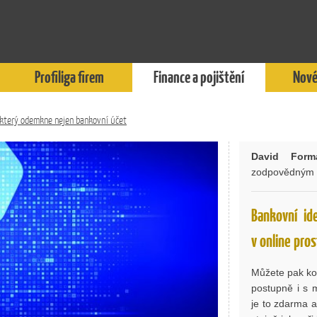
Profiliga firem
Finance a pojištění
Nové
č, který odemkne nejen bankovní účet
David Form
zodpovědným za
Bankovní id
v online pros
Můžete pak kom
postupně i s 
je to zdarma a