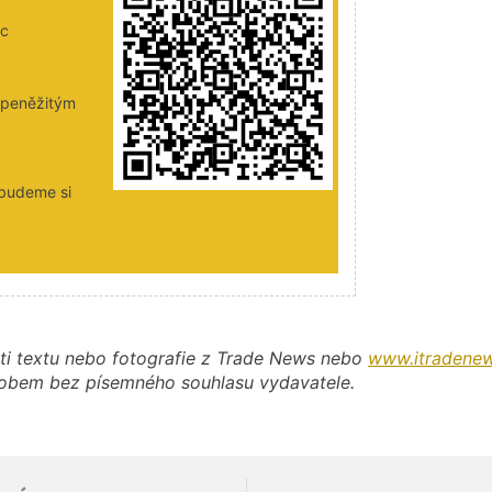
ic
i peněžitým
 budeme si
ti textu nebo fotografie z Trade News nebo
www.itradenew
působem bez písemného souhlasu vydavatele.