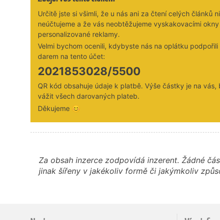
Určitě jste si všimli, že u nás ani za čtení celých článků n
neúčtujeme a že vás neobtěžujeme vyskakovacími okny
personalizované reklamy.
Velmi bychom ocenili, kdybyste nás na oplátku podpořil
darem na tento účet:
2021853028/5500
QR kód obsahuje údaje k platbě. Výše částky je na vás,
vážit všech darovaných plateb.
Děkujeme 😊
Za obsah inzerce zodpovídá inzerent. Žádné čás
jinak šířeny v jakékoliv formě či jakýmkoliv z