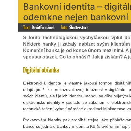
Bankovní identita – digitáln
odemkne nejen bankovní 
Text
David Formánek
Foto
Shutterstock
S touto technologickou vychytávkou vplul do
Některé banky ji začaly nabízet svým klientům
Komerční banka je od konce února mezi nimi. A j
spousta otázek. Co to obnáší? Jak ji získám? A 
Digitální občanka
Elektronická identita je vlastně jakousi formou digitá
údajů, jimiž lze prokazovat svoji totožnost v digitálním
svých klientů, ale i jejich identitu, mohou se díky přijatý
elektronické identity v souladu se zákonem o elektronické
technické řešení vyhoví náročné akreditaci Ministerstva vni
Prokazování identity pak probíhá stejně jako přihlašová
bance se jedná o Bankovní identitu KB (s ověřením např. 