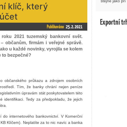
stejně jako př
í klíč, který
účet
Exportní tr
Publikováno
25. 2. 2021
 roku 2021 tuzemský bankovní svět.
 – občanům, firmám i veřejné správě.
ako u každé novinky, vyrojila se kolem
je to bezpečné?
lního občanského průkazu a zdrojem osobních
 prostředí. Tím, že banky chrání nejen peníze
m legislativním úpravám stát poskytovatelem této
 identifikaci. Tedy za předpokladu, že jejich
tra.
ní do internetového bankovnictví. V Komerční
KB Klíčem). Neplatíte za to nic navíc a banka