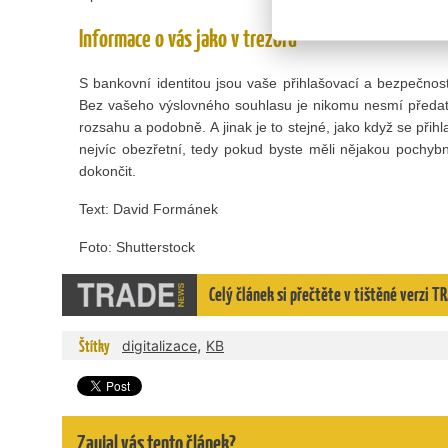
Informace o vás jako v trezoru
S bankovní identitou jsou vaše přihlašovací a bezpečnos
Bez vašeho výslovného souhlasu je nikomu nesmí předa
rozsahu a podobně. A jinak je to stejné, jako když se přih
nejvíc obezřetní, tedy pokud byste měli nějakou pochybn
dokončit.
Text: David Formánek
Foto: Shutterstock
Celý článek si přečtěte v tištěné verzi 
,
Štítky
digitalizace
KB
Zaujal vás tento článek?