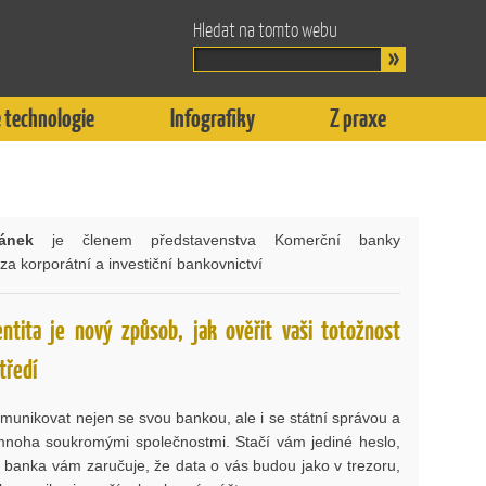
Hledat na tomto webu
 technologie
Infografiky
Z praxe
ánek
je členem představenstva Komerční banky
 korporátní a investiční bankovnictví
entita je nový způsob, jak ověřit vaši totožnost
tředí
unikovat nejen se svou bankou, ale i se státní správou a
mnoha soukromými společnostmi. Stačí vám jediné heslo,
 banka vám zaručuje, že data o vás budou jako v trezoru,