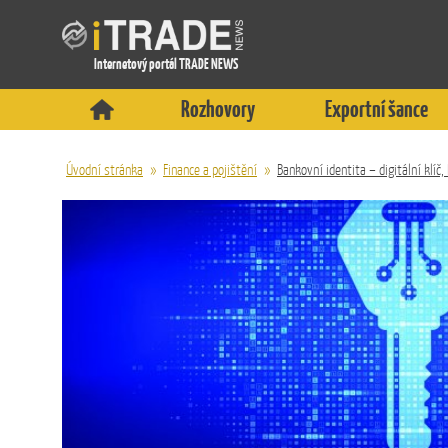
Internetový portál TRADE NEWS
Rozhovory
Exportní šance
Úvodní stránka
»
Finance a pojištění
»
Bankovní identita – digitální klí