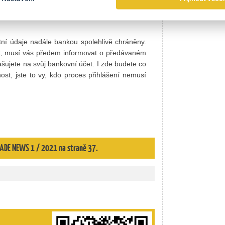
tní údaje nadále bankou spolehlivě chráněny.
t, musí vás předem informovat o předávaném
lašujete na svůj bankovní účet. I zde budete co
ost, jste to vy, kdo proces přihlášení nemusí
TRADE NEWS 1 / 2021 na straně 37.