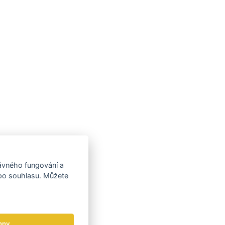
rávného fungování a
 po souhlasu. Můžete
hny