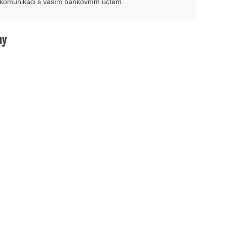
i komunikaci s vaším bankovním účtem.
hy