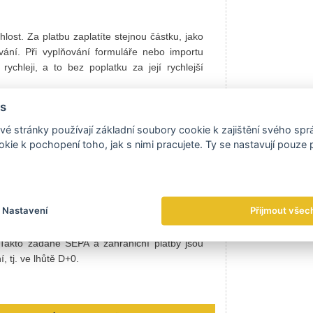
lost. Za platbu zaplatíte stejnou částku, jako
ování. Při vyplňování formuláře nebo importu
ychleji, a to bez poplatku za její rychlejší
s
ničních SEPA plateb do systému STEP přes
S. Zahraniční platby jsou předány k dalšímu
é stránky používají základní soubory cookie k zajištění svého sp
o slovenských bank přes systém SIPS.
SEPA i
kie k pochopení toho, jak s nimi pracujete. Ty se nastavují pouze
a účet banky příjemce v den jejich zadání,
t s rychlostí urgent. To zůstává beze změny
Nastavení
Přijmout všec
PA platby s rychlostí urgent můžete zadávat
K, DKK, CHF, NOK a SEK můžete zadávat do 13
akto zadané SEPA a zahraniční platby jsou
, tj. ve lhůtě D+0.