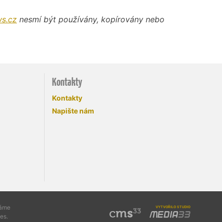
s.cz
nesmí být používány, kopírovány nebo
Kontakty
Kontakty
Napište nám
vytvořilo studio
váme
es.