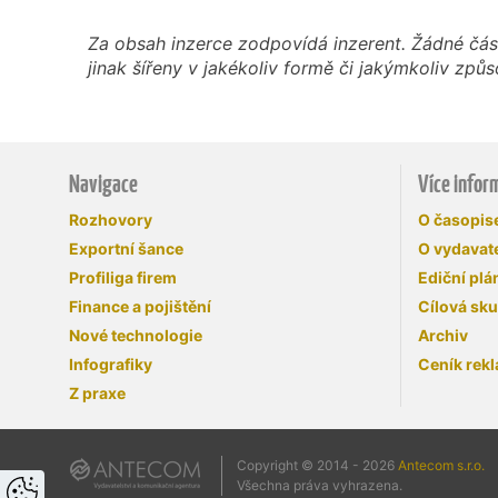
Za obsah inzerce zodpovídá inzerent. Žádné čás
jinak šířeny v jakékoliv formě či jakýmkoliv z
Navigace
Více infor
Rozhovory
O časopi
Exportní šance
O vydavate
Profiliga firem
Ediční plá
Finance a pojištění
Cílová sk
Nové technologie
Archiv
Infografiky
Ceník rek
Z praxe
Copyright © 2014 - 2026
Antecom s.r.o.
Všechna práva vyhrazena.