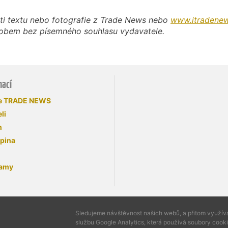
ti textu nebo fotografie z Trade News nebo
www.itradenew
působem bez písemného souhlasu vydavatele.
mací
se TRADE NEWS
li
n
upina
lamy
Sledujeme návštěvnost našich webů, a přitom využí
službu Google Analytics, která používá soubory cooki