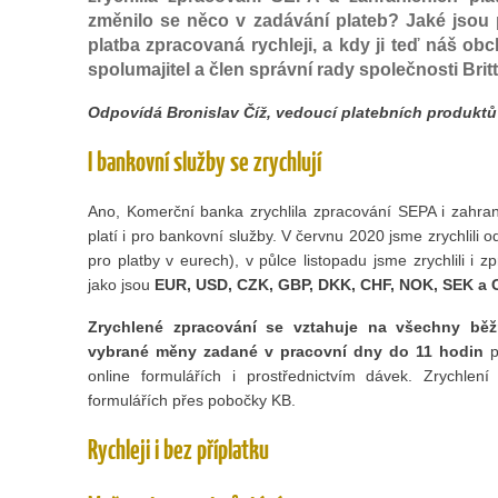
změnilo se něco v zadávání plateb? Jaké jsou 
platba zpracovaná rychleji, a kdy ji teď náš o
spolumajitel a člen správní rady společnosti Britt
Odpovídá Bronislav Číž, vedoucí platebních produkt
I bankovní služby se zrychlují
Ano, Komerční banka zrychlila zpracování SEPA i zahrani
platí i pro bankovní služby. V červnu 2020 jsme zrychlili 
pro platby v eurech), v půlce listopadu jsme zrychlili i 
jako jsou
EUR, USD, CZK, GBP, DKK, CHF, NOK, SEK a
Zrychlené zpracování se vztahuje na všechny běž
vybrané měny zadané v pracovní dny do 11 hodin
p
online formulářích i prostřednictvím dávek. Zrychle
formulářích přes pobočky KB.
Rychleji i bez příplatku