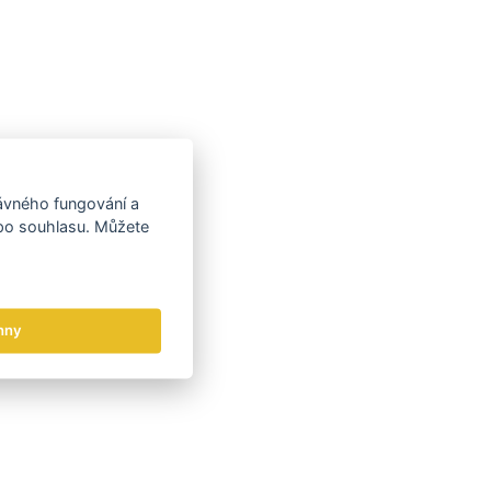
rávného fungování a
 po souhlasu. Můžete
hny