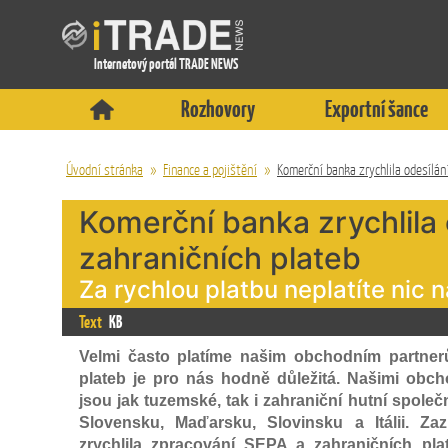
Internetový portál TRADE NEWS
Rozhovory
Exportní šance
Úvodní stránka
»
Finance a pojištění
»
Komerční banka zrychlila odesílán
Komerční banka zrychlila 
zahraničních plateb
Za rychlou platbu neplatíte nic 
Text
KB
Velmi často platíme našim obchodním partnerů
plateb je pro nás hodně důležitá. Našimi obch
jsou jak tuzemské, tak i zahraniční hutní společn
Slovensku, Maďarsku, Slovinsku a Itálii. Z
zrychlila zpracování SEPA a zahraničních pla