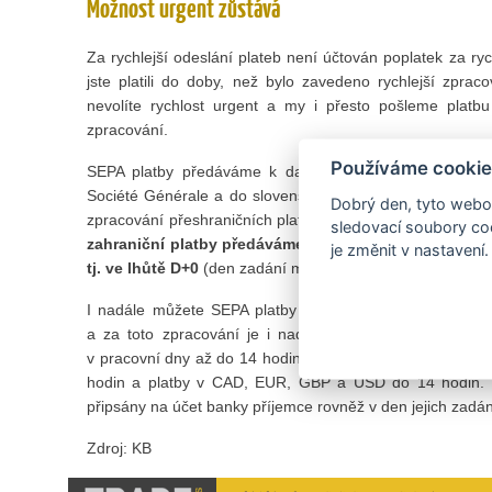
Možnost urgent zůstává
Za rychlejší odeslání plateb není účtován poplatek za rych
jste platili do doby, než bylo zavedeno rychlejší zprac
nevolíte rychlost urgent a my i přesto pošleme platbu r
zpracování.
Používáme cookie
SEPA platby předáváme k dalšímu zpracování přeshra
Société Générale a do slovenských bank přes systém SIP
Dobrý den, tyto webov
zpracování přeshraničních plateb do systému SWIFT a d
sledovací soubory coo
zahraniční platby předáváme tak, aby byly připsány n
je změnit v nastavení.
tj. ve lhůtě D+0
(den zadání musí být pracovním dnem).
I nadále můžete SEPA platby i zahraniční platby zadáva
a za toto zpracování je i nadále účtován poplatek. SE
v pracovní dny až do 14 hodin. Zahraniční platby v CZ
hodin a platby v CAD, EUR, GBP a USD do 14 hodin. T
připsány na účet banky příjemce rovněž v den jejich zadání
Zdroj: KB