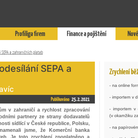
Profiliga firem
Finance a pojištění
Nové
í SEPA a zahraničních plateb
odesílání SEPA a
Zrychlení bě
- na online fo
navíc
- importem v d
Publikováno
25. 2. 2021
- importem v 
m v zahraničí a rychlost zpracování
(v okamžiku za
odními partnery ze strany dodavatelů
osti sídlící v České republice, Polsku,
- na papírové
aznamenali jsme, že Komerční banka
teb. Je toto zrychlení zpoplatněno a