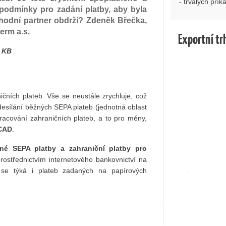
- trvalých přík
podmínky pro zadání platby, aby byla
bchodní partner obdrží? Zdeněk Břečka,
erm a.s.
Exportní tr
ů KB
čních plateb. Vše se neustále zrychluje, což
odesílání běžných SEPA plateb (jednotná oblast
zpracování zahraničních plateb, a to pro měny,
 CAD
.
né SEPA platby a zahraniční platby pro
rostřednictvím internetového bankovnictví na
ní se týká i plateb zadaných na papírových