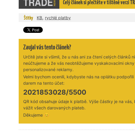
Celý článek si přečtěte v tištěné verzi 
,
Štítky
KB
rychlé platby
Zaujal vás tento článek?
Určitě jste si všimli, že u nás ani za čtení celých článků n
neúčtujeme a že vás neobtěžujeme vyskakovacími okny
personalizované reklamy.
Velmi bychom ocenili, kdybyste nás na oplátku podpořil
darem na tento účet:
2021853028/5500
QR kód obsahuje údaje k platbě. Výše částky je na vás,
vážit všech darovaných plateb.
Děkujeme 😊