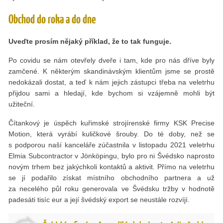
Obchod do roka a do dne
Uveďte prosím nějaký příklad, že to tak funguje.
Po covidu se nám otevřely dveře i tam, kde pro nás dříve byly
zamčené. K některým skandinávským klientům jsme se prostě
nedokázali dostat, a teď k nám jejich zástupci třeba na veletrhu
přijdou sami a hledají, kde bychom si vzájemně mohli být
užiteční.
Čítankový je úspěch kuřimské strojírenské firmy KSK Precise
Motion, která vyrábí kuličkové šrouby. Do té doby, než se
s podporou naší kanceláře zúčastnila v listopadu 2021 veletrhu
Elmia Subcontractor v Jönköpingu, bylo pro ni Švédsko naprosto
novým trhem bez jakýchkoli kontaktů a aktivit. Přímo na veletrhu
se jí podařilo získat místního obchodního partnera a už
za necelého půl roku generovala ve Švédsku tržby v hodnotě
padesáti tisíc eur a její švédský export se neustále rozvíjí.