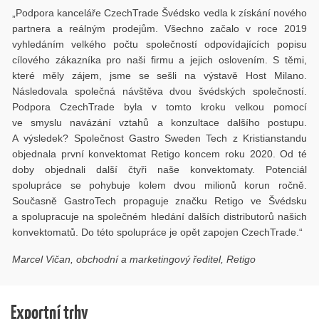
„Podpora kanceláře CzechTrade Švédsko vedla k získání nového
partnera a reálným prodejům. Všechno začalo v roce 2019
vyhledáním velkého počtu společností odpovídajících popisu
cílového zákazníka pro naši firmu a jejich oslovením. S těmi,
které měly zájem, jsme se sešli na výstavě Host Milano.
Následovala společná návštěva dvou švédských společností.
Podpora CzechTrade byla v tomto kroku velkou pomocí
ve smyslu navázání vztahů a konzultace dalšího postupu.
A výsledek? Společnost Gastro Sweden Tech z Kristianstandu
objednala první konvektomat Retigo koncem roku 2020. Od té
doby objednali další čtyři naše konvektomaty. Potenciál
spolupráce se pohybuje kolem dvou milionů korun ročně.
Současně GastroTech propaguje značku Retigo ve Švédsku
a spolupracuje na společném hledání dalších distributorů našich
konvektomatů. Do této spolupráce je opět zapojen CzechTrade.“
Marcel Vi
čan, obchodní a marketingový ředitel, Retigo
Exportní trhy