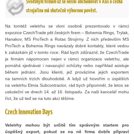
Švédským firmám už se nelíbí obchodovat v Asii a česká
strojařina má skutečně výbornou pověst.
Na tomtéž veletrhu se vloni osobně prezentovalo v rámci
expozice CzechTrade pět českých firem – Bohemia Rings, Trylak,
Hanakov, MS ProTech a Rotas Strojírny. Z nich především MS
ProTech a Bohemia Rings navázaly dobré kontakty, které vedou
k zakázkám již v tomto roce. Rád bych zdůraznil, že CzechTrade
je firmám nápomocen nejen v rámci organizace veletrhu, ale
pomáhá sjednávat i navazující schůzky nebo například asistuje
během jednání. Jsou klienti, jež provázíme jejich exportem
na tamních trzích dlouhodobě. A když už hovořím o úspěších
na veletrhu Elmia Subcontractor, rád bych připomněl, že letos se
uskuteční ve dnech 14. až 16. listopadu. Za naši kancelář mohu
říct, že už teď se na tuto akci těšíme.
Czech Innovation Days
Veletrhy mohou bý
t ur
čitě tím správným startem pro
úspěšný export, pokud se na ně firma dobře připraví