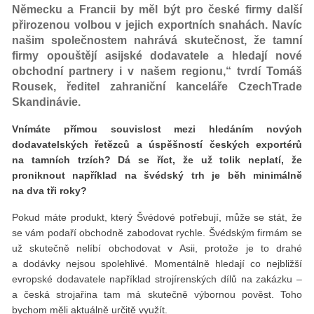
Německu a Francii by měl být pro české firmy další
přirozenou volbou v jejich exportních snahách. Navíc
našim společnostem nahrává skutečnost, že tamní
firmy opouštějí asijské dodavatele a hledají nové
obchodní partnery i v našem regionu,“ tvrdí Tomáš
Rousek, ředitel zahraniční kanceláře CzechTrade
Skandinávie.
Vnímáte přímou souvislost mezi hledáním nových
dodavatelský
ch
řetězců a úspěšností český
ch export
é
rů
na tamních trzí
ch? D
á se ří
ct,
že už tolik neplatí, že
proniknout například na šv
é
dský trh je běh minimálně
na dva tři roky?
Pokud máte produkt, který Švédové potřebují, může se stát, že
se vám podaří obchodně zabodovat rychle. Švédským firmám se
už skutečně nelíbí obchodovat v Asii, protože je to drahé
a dodávky nejsou spolehlivé. Momentálně hledají co nejbližší
evropské dodavatele například strojírenských dílů na zakázku –
a česká strojařina tam má skutečně výbornou pověst. Toho
bychom měli aktuálně určitě využít.