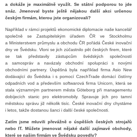
a dokáže je maximálně využít. Se státní podporou to jde
snáz. Jmenoval byste ještě nějakou další akci určenou
českým firmám, kterou jste organizovali?
Například v rámci projektů ekonomické diplomacie naše kancelář
společně se Zastupitelským úřadem ČR ve Stockholmu
a Ministerstvem průmyslu a obchodu ČR pořádá České inovační
dny ve Švédsku. Vloni se jich zúčastnilo pět českých firem, které
se tak představily zástupcům švédských společností
a samospráv a navázaly obchodní spolupráci s novými
obchodními partnery. Úspěšná byla například firma Asio New
dodávající do Švédska i s pomocí CzechTrade domácí čistírny
odpadních vod a především softwarová firma Unicorn, která se
stala významným partnerem města Göteborg při managementu
dobíjecích stanic pro elektromobily. Spravuje jich pro tamní
městskou správu již několik tisíc. České inovační dny chystáme
i letos, takže dostanou šanci i další české společnosti.
Zatím jsme mluvili převážně o úspěší
ch
českých strojařů
nebo IT. Můžete jmenovat nějak
é
dal
ší zajímav
é
obchody,
kter
é
se našim firmám ve Šv
é
dsku povedly?