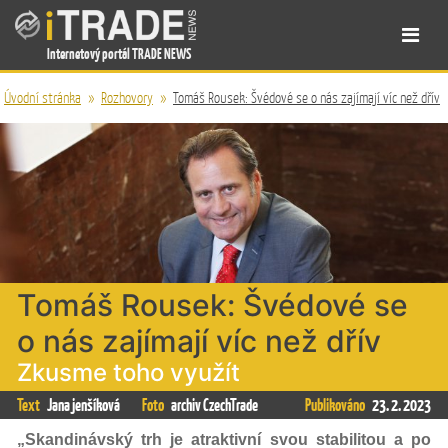
Internetový portál TRADE NEWS
Úvodní stránka
»
Rozhovory
»
Tomáš Rousek: Švédové se o nás zajímají víc než dřív
Tomáš Rousek: Švédové se
o nás zajímají víc než dřív
Zkusme toho využít
Text
Jana jenšíková
Foto
archiv CzechTrade
Publikováno
23. 2. 2023
„Skandinávský trh je atraktivní svou stabilitou a po