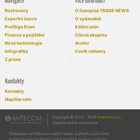
Navigace
Více informací
Rozhovory
O časopise TRADE NEWS
Exportní šance
O vydavateli
Profiliga firem
Ediční plán
Finance a pojištění
Cílová skupina
Nové technologie
Archiv
Infografiky
Ceník reklamy
Z praxe
Kontakty
Kontakty
Napište nám
Copyright © 2014 - 2026
Antecom s.r.o.
Všechna práva vyhrazena.
Sledujeme návštěvnost našich webů, a přitom využíváme
službu Google Analytics, která používá soubory cookies.