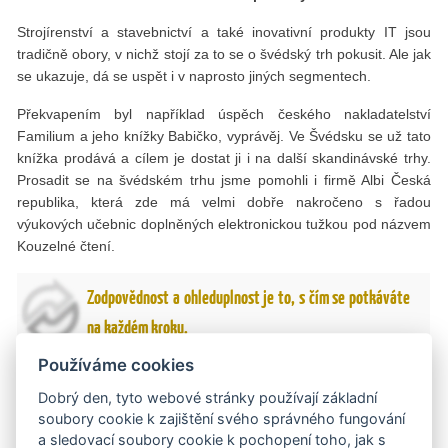
Strojírenství a stavebnictví a také inovativní produkty IT jsou
tradičně obory, v nichž stojí za to se o švédský trh pokusit. Ale jak
se ukazuje, dá se uspět i v naprosto jiných segmentech.
Překvapením byl například úspěch českého nakladatelství
Familium a jeho knížky Babičko, vyprávěj. Ve Švédsku se už tato
knížka prodává a cílem je dostat ji i na další skandinávské trhy.
Prosadit se na švédském trhu jsme pomohli i firmě Albi Česká
republika, která zde má velmi dobře nakročeno s řadou
výukových učebnic doplněných elektronickou tužkou pod názvem
Kouzelné čtení.
Zodpovědnost a ohleduplnost je to, s čím se potkáváte
na každém kroku.
Používáme cookies
Když jsme spolu mluvili naposledy, byl jste ve Stockholmu
Dobrý den, tyto webové stránky používají základní
krátce. Po t
é
měř třech letech už můžete ří
ct s
jistotou, co
soubory cookie k zajištění svého správného fungování
na Šv
é
dsku a Šv
é
dech nejvíc obdivujete?
a sledovací soubory cookie k pochopení toho, jak s