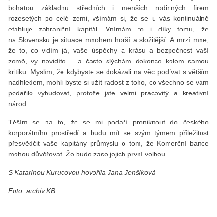
bohatou základnu středních i menších rodinných firem
rozesetých po celé zemi, všímám si, že se u vás kontinuálně
etabluje zahraniční kapitál. Vnímám to i díky tomu, že
na Slovensku je situace mnohem horší a složitější. A mrzí mne,
že to, co vidím já, vaše úspěchy a krásu a bezpečnost vaší
země, vy nevidíte – a často slýchám dokonce kolem samou
kritiku. Myslím, že kdybyste se dokázali na věc podívat s větším
nadhledem, mohli byste si užít radost z toho, co všechno se vám
podařilo vybudovat, protože jste velmi pracovitý a kreativní
národ.
Těším se na to, že se mi podaří proniknout do českého
korporátního prostředí a budu mít se svým týmem příležitost
přesvědčit vaše kapitány průmyslu o tom, že Komerční bance
mohou důvěřovat. Že bude zase jejich první volbou.
S Katarínou Kurucovou hovořila Jana Jenšíková
Foto: archiv KB