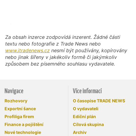
Za obsah inzerce zodpovídá inzerent. Žádné části
textu nebo fotografie z Trade News nebo
www.itradenews.cz
nesmí být používány, kopírovány
nebo jinak šířeny v jakékoliv formě či jakýmkoliv
způsobem bez písemného souhlasu vydavatele.
Navigace
Více informací
Rozhovory
O časopise TRADE NEWS
Exportní šance
O vydavateli
Profiliga firem
Ediční plán
Finance a pojištění
Cílová skupina
Nové technologie
Archiv