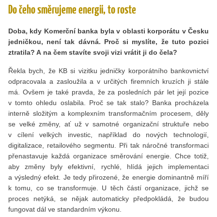
Do čeho směrujeme energii, to roste
Doba, kdy Komerční banka byla v oblasti korporátu v Česku
jedničkou, není tak dávná. Proč si myslíte, že tuto pozici
ztratila? A na čem stavíte svoji vizi vrátit ji do čela?
Řekla bych, že KB si vizitku jedničky korporátního bankovnictví
odpracovala a zasloužila a v určitých firemních kruzích ji stále
má. Ovšem je také pravda, že za posledních pár let její pozice
v tomto ohledu oslabila. Proč se tak stalo? Banka procházela
interně složitým a komplexním transformačním procesem, děly
se velké změny, ať už v samotné organizační struktuře nebo
v cílení velkých investic, například do nových technologií,
digitalizace, retailového segmentu. Při tak náročné transformaci
přenastavuje každá organizace směrování energie. Chce totiž,
aby změny byly efektivní, rychlé, hlídá jejich implementaci
a výsledný efekt. Je tedy přirozené, že energie dominantně míří
k tomu, co se transformuje. U těch částí organizace, jichž se
proces netýká, se nějak automaticky předpokládá, že budou
fungovat dál ve standardním výkonu.