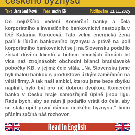
českého byznysu
Text
Jana Jenšíková
Foto
archiv KB
Publikováno
12. 11. 2025
Do nejužšího vedení Komerční banky a čela
korporátního a investičního bankovnictví nastoupila v
létě Katarína Kurucová. Tato velmi energická žena
patří k lídrům bankovního byznysu a právě na poli
korporátního bankovnictví se jí na Slovensku podařilo
získat důvěru klientů a během necelých čtrnácti let
více než ztrojnásobit obchodní bilanci bratislavské
pobočky KB, v jejímž čele stála. „Na Slovensku jsme
byli malou bankou s produktově úzkým zaměřením na
větší firmy. A tak naší ambicí, kterou jsme beze zbytku
naplnili, bylo být pro ně dobrou dvojkou. Komerční
banka v Česku hraje samozřejmě úplně jinou ligu.
Ráda bych, aby se nám ji podařilo vrátit do čela, aby
se stala opět první dámou českého byznysu,“ tímto
přáním začíná náš rozhovor.
Read in English