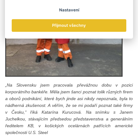
Nastavení
Přijmout všechny
„Na Slovensku jsem pracovala převážnou dobu v pozici
korporátního bankéře. Měla jsem šanci poznat tolik různých firem
a oborů podnikání, které bych jinde asi nikdy nepoznala, byla to
nádherná zkušenost. A věřím, že se mi podaří poznat také firmy
v Česku,“ říká Katarína Kurucová. Na snímku s Janem
Juchelkou, stávajícím předsedou představenstva a generálním
ředitelem KB, v košických ocelárnách patřících americké
společnosti U.S. Steel