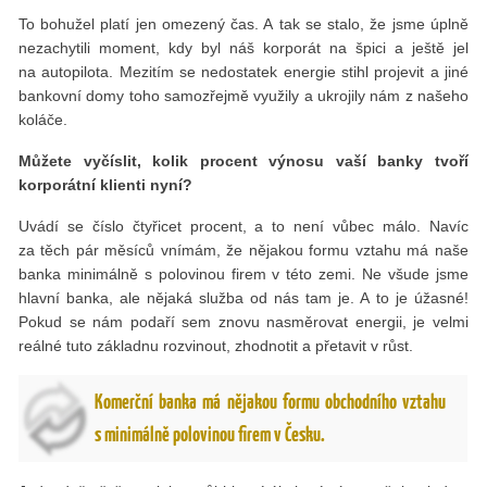
To bohužel platí jen omezený čas. A tak se stalo, že jsme úplně
nezachytili moment, kdy byl náš korporát na špici a ještě jel
na autopilota. Mezitím se nedostatek energie stihl projevit a jiné
bankovní domy toho samozřejmě využily a ukrojily nám z našeho
koláče.
Můžete vyčíslit, kolik procent výnosu vaší banky tvoří
korporátní klienti nyní?
Uvádí se číslo čtyřicet procent, a to není vůbec málo. Navíc
za těch pár měsíců vnímám, že nějakou formu vztahu má naše
banka minimálně s polovinou firem v této zemi. Ne všude jsme
hlavní banka, ale nějaká služba od nás tam je. A to je úžasné!
Pokud se nám podaří sem znovu nasměrovat energii, je velmi
reálné tuto základnu rozvinout, zhodnotit a přetavit v růst.
Komerční banka má nějakou formu obchodního vztahu
s minimálně polovinou firem v Česku.