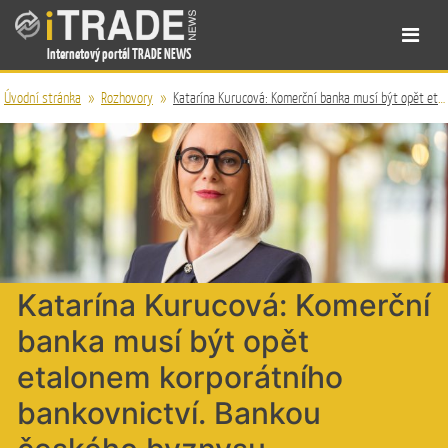
Internetový portál TRADE NEWS
Úvodní stránka
»
Rozhovory
»
Katarína Kurucová: Komerční banka musí být opět etalonem korporátního bankovnictví. Bankou českého byznysu
Katarína Kurucová: Komerční
banka musí být opět
etalonem korporátního
bankovnictví. Bankou