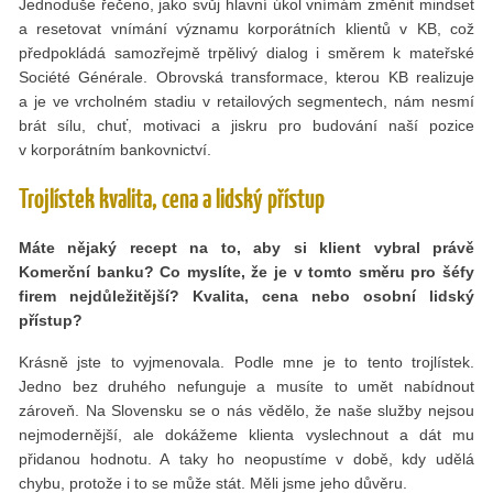
Jednoduše řečeno, jako svůj hlavní úkol vnímám změnit mindset
a resetovat vnímání významu korporátních klientů v KB, což
předpokládá samozřejmě trpělivý dialog i směrem k mateřské
Société Générale. Obrovská transformace, kterou KB realizuje
a je ve vrcholném stadiu v retailových segmentech, nám nesmí
brát sílu, chuť, motivaci a jiskru pro budování naší pozice
v korporátním bankovnictví.
Trojlístek kvalita, cena a lidský přístup
Máte nějaký recept na to, aby si klient vybral právě
Komerční banku? Co myslíte, že je v tomto směru pro šéfy
firem nejdůležitější? Kvalita, cena nebo osobní lidský
přístup?
Krásně jste to vyjmenovala. Podle mne je to tento trojlístek.
Jedno bez druhého nefunguje a musíte to umět nabídnout
zároveň. Na Slovensku se o nás vědělo, že naše služby nejsou
nejmodernější, ale dokážeme klienta vyslechnout a dát mu
přidanou hodnotu. A taky ho neopustíme v době, kdy udělá
chybu, protože i to se může stát. Měli jsme jeho důvěru.