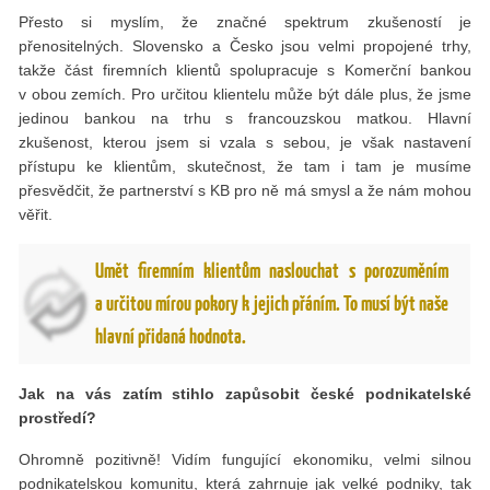
Přesto si myslím, že značné spektrum zkušeností je
přenositelných. Slovensko a Česko jsou velmi propojené trhy,
takže část firemních klientů spolupracuje s Komerční bankou
v obou zemích. Pro určitou klientelu může být dále plus, že jsme
jedinou bankou na trhu s francouzskou matkou. Hlavní
zkušenost, kterou jsem si vzala s sebou, je však nastavení
přístupu ke klientům, skutečnost, že tam i tam je musíme
přesvědčit, že partnerství s KB pro ně má smysl a že nám mohou
věřit.
Umět firemním klientům naslouchat s porozuměním
a určitou mírou pokory k jejich přáním. To musí být naše
hlavní přidaná hodnota.
Jak na vás zatím stihlo zapůsobit české podnikatelské
prostředí?
Ohromně pozitivně! Vidím fungující ekonomiku, velmi silnou
podnikatelskou komunitu, která zahrnuje jak velké podniky, tak