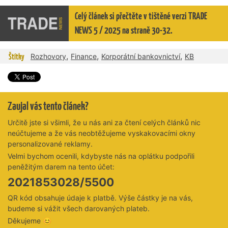
Celý článek si přečtěte v tištěné verzi TRADE
NEWS 5 / 2025 na straně 30-32.
,
,
,
Štítky
Rozhovory
Finance
Korporátní bankovnictví
KB
Zaujal vás tento článek?
Určitě jste si všimli, že u nás ani za čtení celých článků nic
neúčtujeme a že vás neobtěžujeme vyskakovacími okny
personalizované reklamy.
Velmi bychom ocenili, kdybyste nás na oplátku podpořili
peněžitým darem na tento účet:
2021853028/5500
QR kód obsahuje údaje k platbě. Výše částky je na vás,
budeme si vážit všech darovaných plateb.
Děkujeme 😊