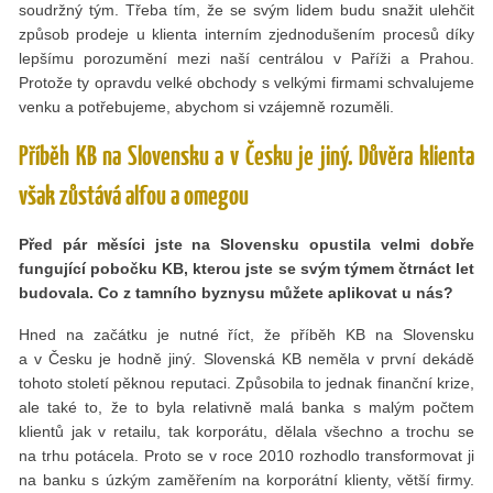
soudržný tým. Třeba tím, že se svým lidem budu snažit ulehčit
způsob prodeje u klienta interním zjednodušením procesů díky
lepšímu porozumění mezi naší centrálou v Paříži a Prahou.
Protože ty opravdu velké obchody s velkými firmami schvalujeme
venku a potřebujeme, abychom si vzájemně rozuměli.
Příběh KB na Slovensku a v Česku je jiný. Důvěra klienta
však zůstává alfou a omegou
Před pár měsíci jste na Slovensku opustila velmi dobře
fungující pobočku KB, kterou jste se svým týmem čtrnáct let
budovala. Co z tamního byznysu můžete aplikovat u nás?
Hned na začátku je nutné říct, že příběh KB na Slovensku
a v Česku je hodně jiný. Slovenská KB neměla v první dekádě
tohoto století pěknou reputaci. Způsobila to jednak finanční krize,
ale také to, že to byla relativně malá banka s malým počtem
klientů jak v retailu, tak korporátu, dělala všechno a trochu se
na trhu potácela. Proto se v roce 2010 rozhodlo transformovat ji
na banku s úzkým zaměřením na korporátní klienty, větší firmy.