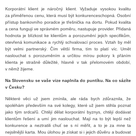
Korporátní klient je náročný klient. Vyžaduje vysokou kvalitu
za přiměřenou cenu, která musí být konkurenceschopná. Osobní
přístup bankovního poradce je třešnička na dortu. Pokud kvalita
a cena fungují ve správném poměru, nastupuje provider. Přidaná
hodnota je blízkost ke klientům a porozumění jejich specifikům,
otevřená komunikace a rychlý schvalovací proces. Vztah by měl
být velmi partnerský. Čím větší firma, tím to platí víc. Umět
naslouchat s porozuměním a určitou mírou pokory k přáním
klienta je strašně důležité, hlavně v tak přelomovém období,
v němž žijeme.
Na Slovensku se vaše vize naplnila do puntíku. Na co sázíte
v Česku?
Některé věci už jsem zmínila, ale ráda bych zdůraznila, že
spoléhám především na své kolegy, které už jsem stihla poznat
jako tým srdcařů. Chtějí dělat korporátní byznys, chtějí dodávat
klientům řešení a umí jim naslouchat. Mají na to být lepší než
konkurence a neztratili chuť se s ní měřit, a to je za mne ta
nejsilnější karta. Mou úlohou je získat si i jejich důvěru a budovat