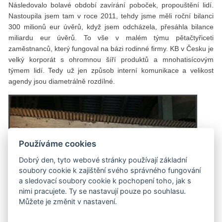
Následovalo bolavé období zavírání poboček, propouštění lidí.
Nastoupila jsem tam v roce 2011, tehdy jsme měli roční bilanci
300 milionů eur úvěrů, když jsem odcházela, přesáhla bilance
miliardu eur úvěrů. To vše v malém týmu pětačtyřiceti
zaměstnanců, který fungoval na bázi rodinné firmy. KB v Česku je
velký korporát s ohromnou šíří produktů a mnohatisícovým
týmem lidí. Tedy už jen způsob interní komunikace a velikost
agendy jsou diametrálně rozdílné.
Používáme cookies
Dobrý den, tyto webové stránky používají základní
soubory cookie k zajištění svého správného fungování
a sledovací soubory cookie k pochopení toho, jak s
nimi pracujete. Ty se nastavují pouze po souhlasu.
Můžete je změnit v nastavení.