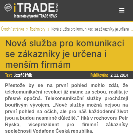
Internetový portál TRADE NEWS
Úvodní stránka
»
Rozhovory
»
Nová služba pro komunikaci se zákazníky je určena i menším firmám
Nová služba pro komunikaci
se zákazníky je určena i
menším firmám
Text
Jozef Gáfrik
Publikováno
2. 11. 2014
Přestože by se na první pohled mohlo zdát, že
telekomunikační revoluci již máme za sebou, realita je
přesně opačná. Telekomunikační služby procházejí
bouřlivým vývojem. „Nové služby možná nejsou na
první pohled na očích, ale pro náš každodenní život
jsou a budou nesmírně důležité,“ říká v rozhovoru Petr
Ryska, viceprezident pro firemní zákazníky
společnosti Vodafone Česká republika.