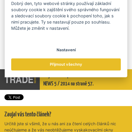
správu jejich podnikání.
Dobrý den, tyto webové stránky používají základní
soubory cookie k zajištění svého správného fungování
A na jaké další novinky v mobilních komunikacích se
a sledovací soubory cookie k pochopení toho, jak s
nimi pracujete. Ty se nastavují pouze po souhlasu.
můžeme těšit?
Můžete je změnit v nastavení.
Právě dokončujeme testování bezkontaktních mobilních plateb s
technologií NFC. Pilotní projekt probíhá ve spolupráci s GE
Nastavení
Money Bank a s asociací Master Card. Technologie NFC je
bezpečná, pro zákazníky pohodlná a praktická.
Přijmout všechny
Celý článek si přečtěte v tištěné verzi TRADE
NEWS 5 / 2014 na straně 57.
Zaujal vás tento článek?
Určitě jste si všimli, že u nás ani za čtení celých článků nic
neúčtujeme a že vás neobtěžujeme vyskakovacími okny