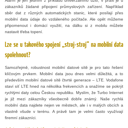
Alarm je jen jedním z příkladů univerzálního užití, v praxi je u
zákazníků žádané připojení průmyslových zařízení. Například
sběr dat z různých automatických stanic, které posílají přes
mobilní data údaje do vzdáleného počítače. Ale opět můžeme
připomenout i domácí využití, na dálku si z mobilu můžete
nastavit třeba topení.
Lze se u takového spojení „stroj-stroj“ na mobilní data
spolehnout?
Samozřejmě, robustnost mobilní datové sítě je pro tato řešení
klíčovým prvkem. Mobilní data jsou dnes velmi důležitá, a to
především mobilní datové sítě čtvrté generace – LTE. Vodafone
staví síť LTE hned na několika frekvencích a snažíme se pokrýt
rychlými daty celou Českou republiku. Myslím, že Turbo Internet
je již mezi zákazníky všeobecně dobře známý. Naše rychlá
mobilní data najdete nejen ve městech, ale i v malých obcích a
vlastně všude v terénu. A právě tam je velmi často využívají
firemní zákazníci.