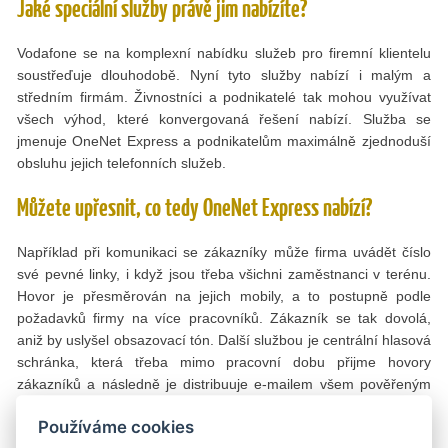
Jaké speciální služby právě jim nabízíte?
Vodafone se na komplexní nabídku služeb pro firemní klientelu
soustřeďuje dlouhodobě. Nyní tyto služby nabízí i malým a
středním firmám. Živnostníci a podnikatelé tak mohou využívat
všech výhod, které konvergovaná řešení nabízí. Služba se
jmenuje OneNet Express a podnikatelům maximálně zjednoduší
obsluhu jejich telefonních služeb.
Můžete upřesnit, co tedy OneNet Express nabízí?
Například při komunikaci se zákazníky může firma uvádět číslo
své pevné linky, i když jsou třeba všichni zaměstnanci v terénu.
Hovor je přesměrován na jejich mobily, a to postupně podle
požadavků firmy na více pracovníků. Zákazník se tak dovolá,
aniž by uslyšel obsazovací tón. Další službou je centrální hlasová
schránka, která třeba mimo pracovní dobu přijme hovory
zákazníků a následně je distribuuje e-mailem všem pověřeným
osobám. Jasnou výhodou je i jediná faktura na všechny
Používáme cookies
telekomunikační služby. To šetří podnikatelům čas i náklady na