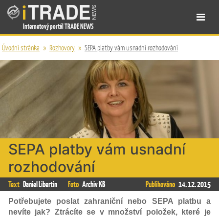
Internetový portál TRADE NEWS
Úvodní stránka
»
Rozhovory
»
SEPA platby vám usnadní rozhodování
SEPA platby vám usnadní
rozhodování
Text
Daniel Libertin
Foto
Archiv KB
Publikováno
14. 12. 2015
Potřebujete poslat zahraniční nebo SEPA platbu a
nevíte jak? Ztrácíte se v množství položek, které je