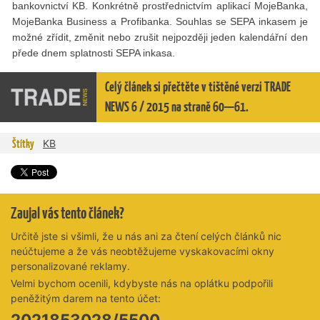
bankovnictví KB. Konkrétně prostřednictvím aplikací MojeBanka,
MojeBanka Business a Profibanka. Souhlas se SEPA inkasem je
možné zřídit, změnit nebo zrušit nejpozději jeden kalendářní den
přede dnem splatnosti SEPA inkasa.
Celý článek si přečtěte v tištěné verzi TRADE
NEWS 6 / 2015 na straně 60—61.
Štítky
KB
Zaujal vás tento článek?
Určitě jste si všimli, že u nás ani za čtení celých článků nic
neúčtujeme a že vás neobtěžujeme vyskakovacími okny
personalizované reklamy.
Velmi bychom ocenili, kdybyste nás na oplátku podpořili
peněžitým darem na tento účet:
2021853028/5500