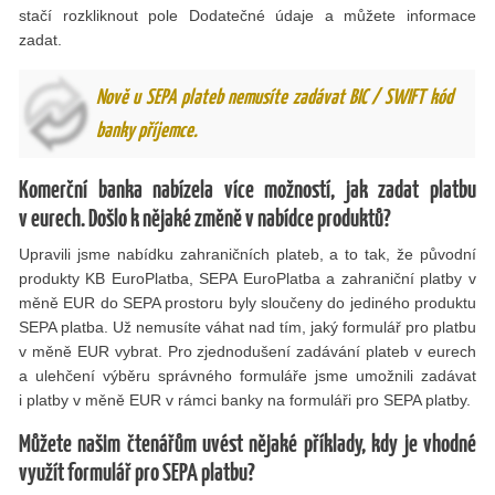
stačí rozkliknout pole Dodatečné údaje a můžete informace
zadat.
Nově u SEPA plateb nemusíte zadávat BIC / SWIFT kód
banky příjemce.
Komerční banka nabízela více možností, jak zadat platbu
v eurech. Došlo k nějaké změně v nabídce produktů?
Upravili jsme nabídku zahraničních plateb, a to tak, že původní
produkty KB EuroPlatba, SEPA EuroPlatba a zahraniční platby v
měně EUR do SEPA prostoru byly sloučeny do jediného produktu
SEPA platba. Už nemusíte váhat nad tím, jaký formulář pro platbu
v měně EUR vybrat. Pro zjednodušení zadávání plateb v eurech
a ulehčení výběru správného formuláře jsme umožnili zadávat
i platby v měně EUR v rámci banky na formuláři pro SEPA platby.
Můžete našim čtenářům uvést nějaké příklady, kdy je vhodné
využít formulář pro SEPA platbu?