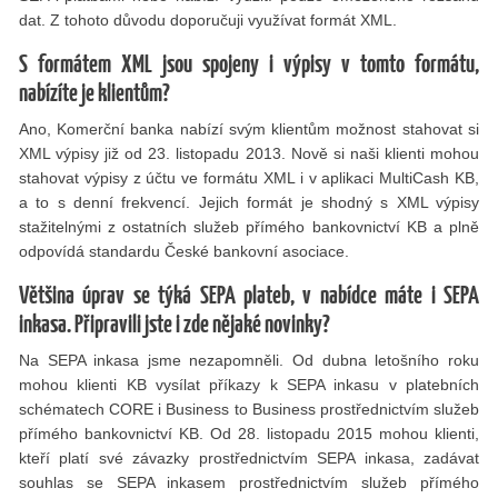
dat. Z tohoto důvodu doporučuji využívat formát XML.
S formátem XML jsou spojeny i výpisy v tomto formátu,
nabízíte je klientům?
Ano, Komerční banka nabízí svým klientům možnost stahovat si
XML výpisy již od 23. listopadu 2013. Nově si naši klienti mohou
stahovat výpisy z účtu ve formátu XML i v aplikaci MultiCash KB,
a to s denní frekvencí. Jejich formát je shodný s XML výpisy
stažitelnými z ostatních služeb přímého bankovnictví KB a plně
odpovídá standardu České bankovní asociace.
Většina úprav se týká SEPA plateb, v nabídce máte i SEPA
inkasa. Připravili jste i zde nějaké novinky?
Na SEPA inkasa jsme nezapomněli. Od dubna letošního roku
mohou klienti KB vysílat příkazy k SEPA inkasu v platebních
schématech CORE i Business to Business prostřednictvím služeb
přímého bankovnictví KB. Od 28. listopadu 2015 mohou klienti,
kteří platí své závazky prostřednictvím SEPA inkasa, zadávat
souhlas se SEPA inkasem prostřednictvím služeb přímého