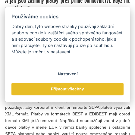
A jak jsou zasílány platby přes přímé bankovnictví, když nic
nezaškrtnu?
Používáme cookies
Zahraniční a SEPA platby, které zadáváte prostřednictvím služeb
přímého bankovnictví KB, jsou odesílány s rychlostí expres, aniž
Dobrý den, tyto webové stránky používají základní
byste museli něco zaškrtnout. Takto odeslané SEPA platby jsou
soubory cookie k zajištění svého správného fungování
připsány na účet banky příjemce následující obchodní den.
a sledovací soubory cookie k pochopení toho, jak s
Jestliže posíláte tyto platby z účtu v eurech, můžete je zadávat až
nimi pracujete. Ty se nastavují pouze po souhlasu.
do 20.30 hodin.
Můžete je změnit v nastavení.
Zmínila jste import dávek, došlo k nějakým změnám při importu
SEPA plateb?
Nastavení
Všechny SEPA platby v rámci SEPA prostoru, včetně plateb
v měně EUR v rámci KB, můžete importovat nově v jedné
Přijmout všechny
importní dávce ve formátu XML pro SEPA platby. Ráda bych
upozornila na to, že od 31. října 2016 Nařízení EU 260/2012
požaduje, aby korporátní klienti při importu SEPA plateb využívali
XML formát. Platby ve formátech BEST a EDIBEST mají oproti
formátu XML jistá omezení. Například neumožňují zadat v jedné
dávce platby v měně EUR v rámci banky společně s ostatními
SEPA platbami nebo nabízí využití pouze omezeného rozsahu