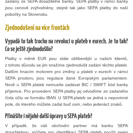
zaslány ze SEPA dosažitelné banky. SEPA platby v rámci banky
jsou cenově zvýhodněny, stejně tak jako SEPA platby do naší
pobočky na Slovensku.
Zjednodušení na více frontách
Vypadá to tak trochu na revoluci u plateb v eurech. Je to tak?
Co se ještě zjednodušilo?
Platby v měně EUR jsou stále oblíbenější u našich klientů,
z tohoto důvodu se jim snažíme zjednodušit zadání těchto plateb.
Dalším hnacím motorem pro změny u plateb v eurech v rámci
SEPA prostoru jsou regulace dané Evropským parlamentem.
Nově u SEPA plateb nemusíte zadávat BIC / SWIFT kód banky
příjemce. Pro provedení SEPA platby jej odvodíme ze zadaného
čísla účtu ve formátu IBAN. U SEPA plateb se jedná o nepovinné
pole, do kterého můžete zadat buď osm, nebo jedenáct znaků.
Přinášíte i nějaké další úpravy u SEPA plateb?
V případě, že váš obchodní partner má banku SEPA
dosažitelnou, můžete pro identifikaci SEPA plateb použít nejen