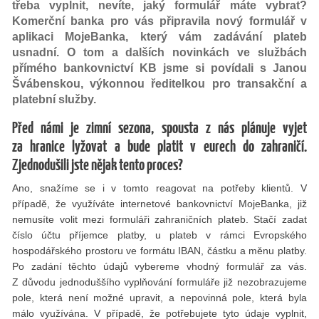
třeba vyplnit, nevíte, jaký formulář máte vybrat?
Komerční banka pro vás připravila nový formulář v
aplikaci MojeBanka, který vám zadávání plateb
usnadní. O tom a dalších novinkách ve službách
přímého bankovnictví KB jsme si povídali s Janou
Švábenskou, výkonnou ředitelkou pro transakční a
platební služby.
Před námi je zimní sezona, spousta z nás plánuje vyjet
za hranice lyžovat a bude platit v eurech do zahraničí.
Zjednodušili jste nějak tento proces?
Ano, snažíme se i v tomto reagovat na potřeby klientů. V
případě, že využíváte internetové bankovnictví MojeBanka, již
nemusíte volit mezi formuláři zahraničních plateb. Stačí zadat
číslo účtu příjemce platby, u plateb v rámci Evropského
hospodářského prostoru ve formátu IBAN, částku a měnu platby.
Po zadání těchto údajů vybereme vhodný formulář za vás.
Z důvodu jednoduššího vyplňování formuláře již nezobrazujeme
pole, která není možné upravit, a nepovinná pole, která byla
málo využívána. V případě, že potřebujete tyto údaje vyplnit,