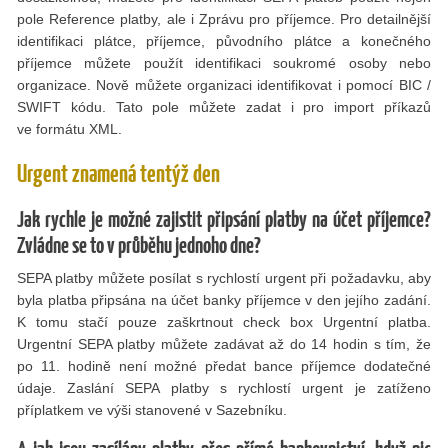
pole Reference platby, ale i Zprávu pro příjemce. Pro detailnější
identifikaci plátce, příjemce, původního plátce a konečného
příjemce můžete použít identifikaci soukromé osoby nebo
organizace. Nově můžete organizaci identifikovat i pomocí BIC /
SWIFT kódu. Tato pole můžete zadat i pro import příkazů
ve formátu XML.
Urgent znamená tentýž den
Jak rychle je možné zajistit připsání platby na účet příjemce?
Zvládne se to v průběhu jednoho dne?
SEPA platby můžete posílat s rychlostí urgent při požadavku, aby
byla platba připsána na účet banky příjemce v den jejího zadání.
K tomu stačí pouze zaškrtnout check box Urgentní platba.
Urgentní SEPA platby můžete zadávat až do 14 hodin s tím, že
po 11. hodině není možné předat bance příjemce dodatečné
údaje. Zaslání SEPA platby s rychlostí urgent je zatíženo
příplatkem ve výši stanovené v Sazebníku.