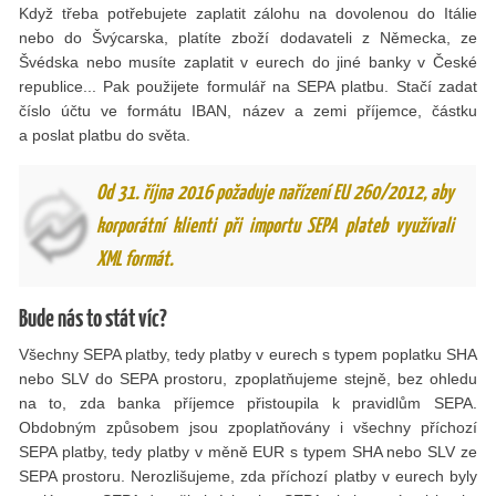
Když třeba potřebujete zaplatit zálohu na dovolenou do Itálie
nebo do Švýcarska, platíte zboží dodavateli z Německa, ze
Švédska nebo musíte zaplatit v eurech do jiné banky v České
republice... Pak použijete formulář na SEPA platbu. Stačí zadat
číslo účtu ve formátu IBAN, název a zemi příjemce, částku
a poslat platbu do světa.
Od 31. října 2016 požaduje nařízení EU 260/2012, aby
korporátní klienti při importu SEPA plateb využívali
XML formát.
Bude nás to stát víc?
Všechny SEPA platby, tedy platby v eurech s typem poplatku SHA
nebo SLV do SEPA prostoru, zpoplatňujeme stejně, bez ohledu
na to, zda banka příjemce přistoupila k pravidlům SEPA.
Obdobným způsobem jsou zpoplatňovány i všechny příchozí
SEPA platby, tedy platby v měně EUR s typem SHA nebo SLV ze
SEPA prostoru. Nerozlišujeme, zda příchozí platby v eurech byly