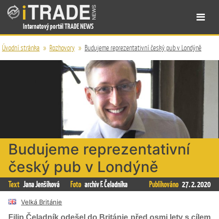
Internetový portál TRADE NEWS
Úvodní stránka
»
Rozhovory
»
Budujeme reprezentativní český pub v Londýně
Budujeme reprezentativní
český pub v Londýně
Text
Jana Jenšíková
Foto
archiv F. Čeladníka
Publikováno
27. 2. 2020
Velká Británie
Filip Čeladník odešel do Británie před osmi lety s cílem