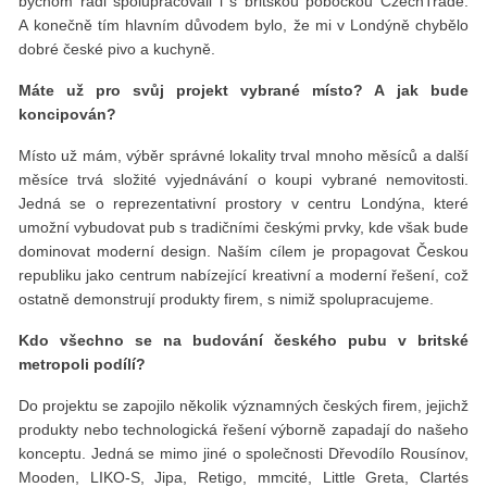
bychom rádi spolupracovali i s britskou pobočkou CzechTrade.
A konečně tím hlavním důvodem bylo, že mi v Londýně chybělo
dobré české pivo a kuchyně.
Máte už pro svůj projekt vybrané místo? A jak bude
koncipován?
Místo už mám, výběr správné lokality trval mnoho měsíců a další
měsíce trvá složité vyjednávání o koupi vybrané nemovitosti.
Jedná se o reprezentativní prostory v centru Londýna, které
umožní vybudovat pub s tradičními českými prvky, kde však bude
dominovat moderní design. Naším cílem je propagovat Českou
republiku jako centrum nabízející kreativní a moderní řešení, což
ostatně demonstrují produkty firem, s nimiž spolupracujeme.
Kdo všechno se na budování českého pubu v britské
metropoli podílí?
Do projektu se zapojilo několik významných českých firem, jejichž
produkty nebo technologická řešení výborně zapadají do našeho
konceptu. Jedná se mimo jiné o společnosti Dřevodílo Rousínov,
Mooden, LIKO-S, Jipa, Retigo, mmcité, Little Greta, Clartés