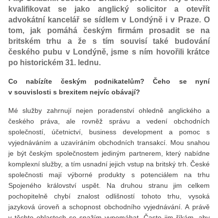
kvalifikovat se jako anglický solicitor a otevřít
advokátní kancelář se sídlem v Londýně i v Praze. O
tom, jak pomáhá českým firmám prosadit se na
britském trhu a že s tím souvisí také budování
českého pubu v Londýně, jsme s ním hovořili krátce
po historickém 31. lednu.
Co nabízíte českým podnikatelům? Čeho se nyní
v souvislosti s brexitem nejvíc obávají?
Mé služby zahrnují nejen poradenství ohledně anglického a
českého práva, ale rovněž správu a vedení obchodních
společností, účetnictví, business development a pomoc s
vyjednáváním a uzavíráním obchodních transakcí. Mou snahou
je být českým společnostem jediným partnerem, který nabídne
komplexní služby, a tím usnadní jejich vstup na britský trh. České
společnosti mají výborné produkty s potenciálem na trhu
Spojeného království uspět. Na druhou stranu jim celkem
pochopitelně chybí znalost odlišností tohoto trhu, vysoká
jazyková úroveň a schopnost obchodního vyjednávání. A právě
v těchto oblastech se snažím vypomáhat. Často jim říkám, aby