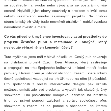
se soustředily na výrobu nebo vývoj a já se postarám o vše
ostatní. Největší jejich obavy souvisely s brexitem a kvůli tomu
nebylo realizováno mnoho zajímavých projektů. Na druhou
stranu britský trh vždy bude nesmírně atraktivní, nabízí vysokou
návratnost investic a marži.
Co vás přivedlo k myšlence investovat vlastní prostředky do
projektu českého pubu a restaurace v Londýně, který
nesleduje výhradně jen komerční účely?
Tuto myšlenku jsem měl v hlavě několik let. Český pub navazuje
na distribuční projekt Czech Beer Alliance, který zastřešuje
a propaguje na trhu Spojeného království unikátní menší české
pivovary. Dalším cílem je vytvořit obchodní zázemí, které sdruží
české společnosti vstupující na trh UK nebo na něm již působící.
Pro společnosti z oblasti interiérového designu pak vznikla
možnost umístit zde své produkty, a vytvořit tak skutečný, živý
showroom. Tím poskytneme komplexní asistenci na britském
trhu, od právní pomoci, založení a správu společnosti přes
showroom a zázemí až po pomoc s obchodem, na kterém