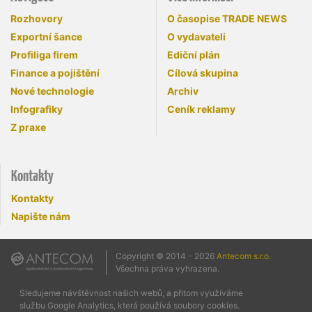
Rozhovory
O časopise TRADE NEWS
Exportní šance
O vydavateli
Profiliga firem
Ediční plán
Finance a pojištění
Cílová skupina
Nové technologie
Archiv
Infografiky
Ceník reklamy
Z praxe
Kontakty
Kontakty
Napište nám
Copyright © 2014 - 2026
Antecom s.r.o.
Všechna práva vyhrazena.
Sledujeme návštěvnost našich webů, a přitom využíváme
službu Google Analytics, která používá soubory cookies.