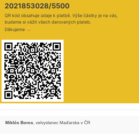
2021853028/5500
QR kód obsahuje údaje k platbě. Výše částky je na vás,
budeme si vážit všech darovaných plateb.
Děkujeme 😊
Miklós Boros
, velvyslanec Maďarska v ČR