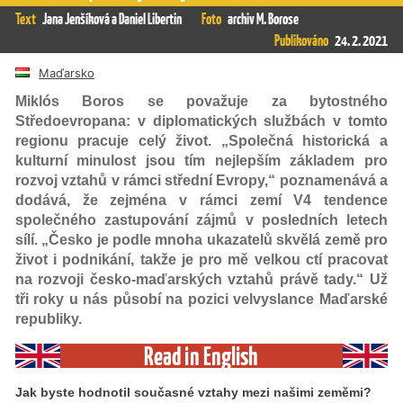
Text
Jana Jenšíková a Daniel Libertin
Foto
archiv M. Borose
Publikováno
24. 2. 2021
Maďarsko
Miklós Boros se považuje za bytostného
Středoevropana: v diplomatických službách v tomto
regionu pracuje celý život. „Společná historická a
kulturní minulost jsou tím nejlepším základem pro
rozvoj vztahů v rámci střední Evropy,“ poznamenává a
dodává, že zejména v rámci zemí V4 tendence
společného zastupování zájmů v posledních letech
sílí. „Česko je podle mnoha ukazatelů skvělá země pro
život i podnikání, takže je pro mě velkou ctí pracovat
na rozvoji česko-maďarských vztahů právě tady.“ Už
tři roky u nás působí na pozici velvyslance Maďarské
republiky.
Read in English
Jak byste hodnotil současné vztahy mezi našimi zeměmi?