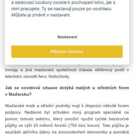
a sledovací soubory cookie k pochopení toho, jak s
Navzdory pandemii přispěla Maďarská národní investiční
nimi pracujete. Ty se nastavují pouze po souhlasu.
agentura HIPA v roce 2020 k realizaci 907 projektů, v důsledku
Můžete je změnit v nastavení.
čehož budou v zemi realizovány investice v hodnotě přes 4
miliardy eur a vznikne téměř 13 tisíc nových pracovních míst.
Obzvlášť mě těší, že zde mohu zmínit, že společnost SK
Innovation v Maďarsku postaví svůj nový závod na výrobu
Nastavení
akumulátorů za téměř 2 miliardy eur. Bude se jednat o největší
investici na zelené louce v historii maďarského hospodářství.
Přijmout všechny
Nezapomínejme přitom ani na maďarské investice v Česku. V
roce 2020 maďarská skupina MVM převzala českou pobočku
Innogy a jiná maďarská společnost získala většinový podíl v
leteckém závodě Aero Vodochody.
Jak se covidová situace dotýká malých a středních firem
v Maďarsku?
Maďarské malé a střední podniky mají k dispozici několik forem
podpory. Nedávno byl schválen nový program speciálně na
pomoc tomuto sektoru, který umožní využití rychlé bezúročné
půjčky ve výši 10 milionů forintů (750 tisíc korun). Tato půjčka je
součástí akčního plánu na znovuotevření ekonomiky a pomáhá