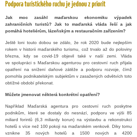
Podpora turistického ruchu je jednou z priorit
Jak moc zasáhl maďarskou ekonomiku výpadek
zahraničních turistů? Jak to maďarská vláda řeší a jak
pomáhá hoteliérům, lázeňským a restauračním zařízením?
Ještě loni touto dobou se zdálo, že rok 2020 bude nejlepším
rokem v historii maďarského turismu, což trvalo až do poloviny
března, kdy se covid-19 objevil také v naší zemi. Vláda
ve spolupráci s Maďarskou agenturou pro cestovní ruch přijala
opatření na snížení daňové zátěže a podporu rozvoje, čímž
pomohla podnikatelským subjektům v zasažených odvětvích toto
obtížné období překonat.
Můžete jmenovat některá konkrétní opatření?
Například Maďarská agentura pro cestovní ruch poskytne
podnikům, které se dostaly do nesnází, podporu ve výši 85
miliard forintů (6,3 miliardy korun) na výstavbu a rekonstrukci
hotelů s více než 100 pokoji na maďarském venkově. Díky tomu
vznikne 35 nových hotelů a 1500 nových a 4200