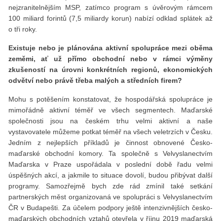
nejzranitelnějším MSP, zatímco program s úvěrovým rámcem
100 miliard forintů (7,5 miliardy korun) nabízí odklad splátek až
o tři roky.
Existuje nebo je plánována aktivní spolupráce mezi oběma
zeměmi, ať už přímo obchodní nebo v rámci výměny
zkušeností na úrovni konkrétních regionů, ekonomických
odvětví nebo právě třeba malých a středních firem?
Mohu s potěšením konstatovat, že hospodářská spolupráce je
mimořádně aktivní téměř ve všech segmentech. Maďarské
společnosti jsou na českém trhu velmi aktivní a naše
vystavovatele můžeme potkat téměř na všech veletrzích v Česku.
Jedním z nejlepších příkladů je činnost obnovené Česko-
maďarské obchodní komory. Ta společně s Velvyslanectvím
Maďarska v Praze uspořádala v poslední době řadu velmi
úspěšných akcí, a jakmile to situace dovolí, budou přibývat další
programy. Samozřejmě bych zde rád zmínil také setkání
partnerských měst organizovaná ve spolupráci s Velvyslanectvím
ČR v Budapešti. Za účelem podpory ještě intenzivnějších česko-
maďarských obchodních vztahů otevřela v říjnu 2019 maďarská