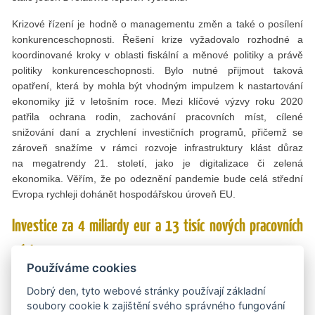
Krizové řízení je hodně o managementu změn a také o posílení
konkurenceschopnosti. Řešení krize vyžadovalo rozhodné a
koordinované kroky v oblasti fiskální a měnové politiky a právě
politiky konkurenceschopnosti. Bylo nutné přijmout taková
opatření, která by mohla být vhodným impulzem k nastartování
ekonomiky již v letošním roce. Mezi klíčové výzvy roku 2020
patřila ochrana rodin, zachování pracovních míst, cílené
snižování daní a zrychlení investičních programů, přičemž se
zároveň snažíme v rámci rozvoje infrastruktury klást důraz
na megatrendy 21. století, jako je digitalizace či zelená
ekonomika. Věřím, že po odeznění pandemie bude celá střední
Evropa rychleji dohánět hospodářskou úroveň EU.
Investice za 4 miliardy eur a 13 tisíc nových pracovních
míst
Používáme cookies
Přibližte prosím našim čtenářům, v čem spočívají zmíněné
Dobrý den, tyto webové stránky používají základní
investiční programy.
soubory cookie k zajištění svého správného fungování