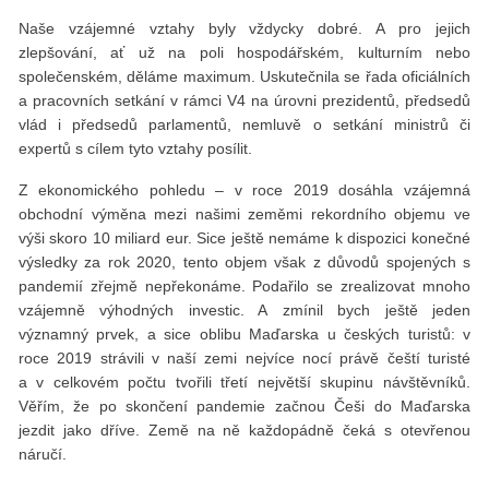
Naše vzájemné vztahy byly vždycky dobré. A pro jejich
zlepšování, ať už na poli hospodářském, kulturním nebo
společenském, děláme maximum. Uskutečnila se řada oficiálních
a pracovních setkání v rámci V4 na úrovni prezidentů, předsedů
vlád i předsedů parlamentů, nemluvě o setkání ministrů či
expertů s cílem tyto vztahy posílit.
Z ekonomického pohledu – v roce 2019 dosáhla vzájemná
obchodní výměna mezi našimi zeměmi rekordního objemu ve
výši skoro 10 miliard eur. Sice ještě nemáme k dispozici konečné
výsledky za rok 2020, tento objem však z důvodů spojených s
pandemií zřejmě nepřekonáme. Podařilo se zrealizovat mnoho
vzájemně výhodných investic. A zmínil bych ještě jeden
významný prvek, a sice oblibu Maďarska u českých turistů: v
roce 2019 strávili v naší zemi nejvíce nocí právě čeští turisté
a v celkovém počtu tvořili třetí největší skupinu návštěvníků.
Věřím, že po skončení pandemie začnou Češi do Maďarska
jezdit jako dříve. Země na ně každopádně čeká s otevřenou
náručí.