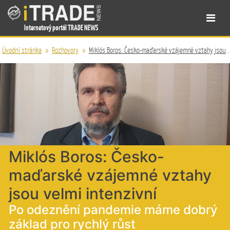
Internetový portál TRADE NEWS
Úvodní stránka
»
Rozhovory
»
Miklós Boros: Česko-maďarské vzájemné vztahy jsou velmi intenzivní
Miklós Boros: Česko-
maďarské vzájemné vztahy
jsou velmi intenzivní
Po odeznění pandemie máme dobrý
základ pro rychlý růst