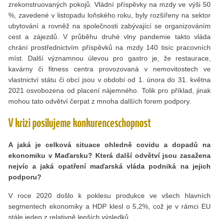
zrekonstruovaných pokojů. Vládní příspěvky na mzdy ve výši 50
%, zavedené v listopadu loňského roku, byly rozšířeny na sektor
ubytování a rovněž na společnosti zabývající se organizováním
cest a zájezdů. V průběhu druhé vlny pandemie takto vláda
chrání prostřednictvím příspěvků na mzdy 140 tisíc pracovních
míst. Další významnou úlevou pro gastro je, že restaurace,
kavárny či fitness centra provozovaná v nemovitostech ve
vlastnictví státu či obcí jsou v období od 1. února do 31. května
2021 osvobozena od placení nájemného. Tolik pro příklad, jinak
mohou tato odvětví čerpat z mnoha dalších forem podpory.
V krizi posilujeme konkurenceschopnost
A jaká je celková situace ohledně covidu a dopadů na
ekonomiku v Maďarsku? Která další odvětví jsou zasažena
nejvíc a jaká opatření maďarská vláda podniká na jejich
podporu?
V roce 2020 došlo k poklesu produkce ve všech hlavních
segmentech ekonomiky a HDP klesl o 5,2%, což je v rámci EU
stále jeden z relativně lepších výsledků.