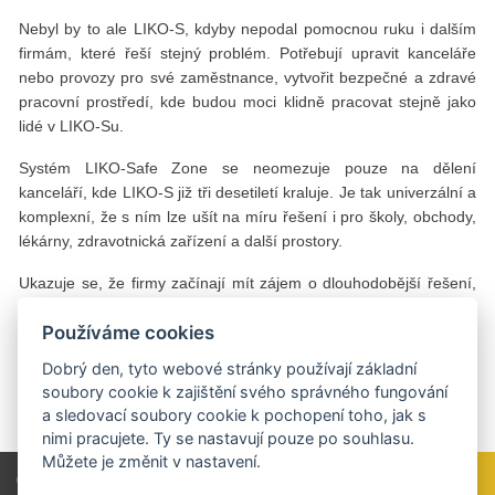
Nebyl by to ale LIKO-S, kdyby nepodal pomocnou ruku i dalším
firmám, které řeší stejný problém. Potřebují upravit kanceláře
nebo provozy pro své zaměstnance, vytvořit bezpečné a zdravé
pracovní prostředí, kde budou moci klidně pracovat stejně jako
lidé v LIKO-Su.
Systém LIKO-Safe Zone se neomezuje pouze na dělení
kanceláří, kde LIKO-S již tři desetiletí kraluje. Je tak univerzální a
komplexní, že s ním lze ušít na míru řešení i pro školy, obchody,
lékárny, zdravotnická zařízení a další prostory.
Ukazuje se, že firmy začínají mít zájem o dlouhodobější řešení,
do nichž jsou ochotny investovat. Z původního provizoria se tak
Používáme cookies
nyní stává komplexní způsob ochrany, který zřejmě bude
standardem kanceláří, školních, nákupních nebo zdravotnických
Dobrý den, tyto webové stránky používají základní
zařízení.
soubory cookie k zajištění svého správného fungování
a sledovací soubory cookie k pochopení toho, jak s
Text a foto: LIKO-S
nimi pracujete. Ty se nastavují pouze po souhlasu.
Můžete je změnit v nastavení.
Celý článek si přečtěte v tištěné verzi TRADE