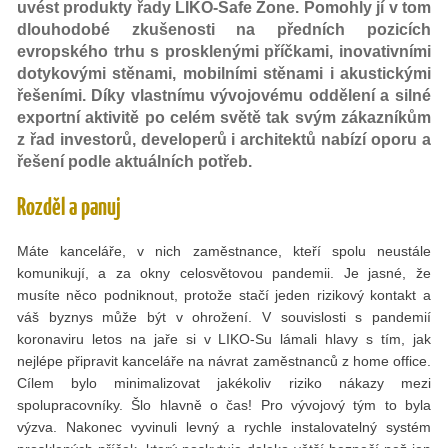
uvést produkty řady LIKO-Safe Zone. Pomohly jí v tom
dlouhodobé zkušenosti na předních pozicích
evropského trhu s prosklenými příčkami, inovativními
dotykovými stěnami, mobilními stěnami i akustickými
řešeními. Díky vlastnímu vývojovému oddělení a silné
exportní aktivitě po celém světě tak svým zákazníkům
z řad investorů, developerů i architektů nabízí oporu a
řešení podle aktuálních potřeb.
Rozděl a panuj
Máte kanceláře, v nich zaměstnance, kteří spolu neustále
komunikují, a za okny celosvětovou pandemii. Je jasné, že
musíte něco podniknout, protože stačí jeden rizikový kontakt a
váš byznys může být v ohrožení. V souvislosti s pandemií
koronaviru letos na jaře si v LIKO-Su lámali hlavy s tím, jak
nejlépe připravit kanceláře na návrat zaměstnanců z home office.
Cílem bylo minimalizovat jakékoliv riziko nákazy mezi
spolupracovníky. Šlo hlavně o čas! Pro vývojový tým to byla
výzva. Nakonec vyvinuli levný a rychle instalovatelný systém