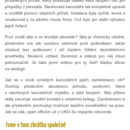
prosklených příček, který poskytuje daleko větší bezpečí než jen
přepážky z plexiskla. Slavkovské kanceláře tak kompletně upravili
a rozdělili pomocí vlastních příček. Instalace byla rychlá, levná a
zrealizovali ji za plného chodu firmy. Což bylo jen další výhodou
jejich řešení.
Proč zvolili sklo a ne levnější plexisklo? Sklo je chemicky odolné,
především má ale vysokou odolnost proti poškrábání, takže
zůstává bez poškození i při častém čištění dezinfekčními
prostředky. Moderní vzhled, životnost a stálost pro něj mluví
jednoznačně. Je také první volbou pro ty, kteří kladou důraz
na ekologii.
Jak se v nově vzniklých kancelářích jejich zaměstnanci cítí?
Oceňují především akustickou pohodu, soukromí, které
v otevřených kancelářích chybělo, a také bezpečí. Sklo přitom
stále zaručuje vizuální kontakt s ostatními kolegy. Zaměstnanci si
ale především pochvalují možnost lepšího soustředění na práci.
Jak se zdá, open officům už v LIKO-Su nejspíše odzvonilo.
Jsme v tom zkrátka společně