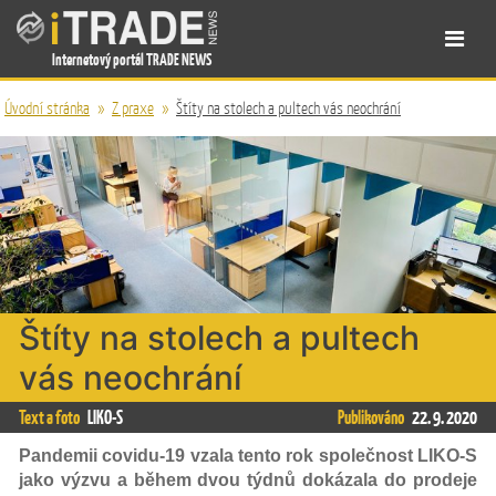
Internetový portál TRADE NEWS
Úvodní stránka
»
Z praxe
»
Štíty na stolech a pultech vás neochrání
Štíty na stolech a pultech
vás neochrání
Text a foto
LIKO-S
Publikováno
22. 9. 2020
Pandemii covidu-19 vzala tento rok společnost LIKO-S
jako výzvu a během dvou týdnů dokázala do prodeje