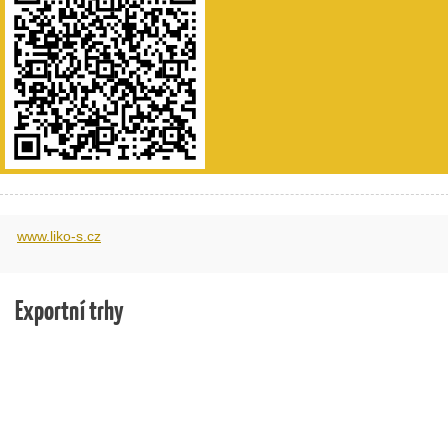
www.liko-s.cz
Exportní trhy