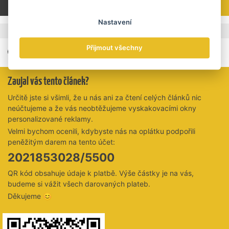
NEWS 4 / 2020 na straně 72-73.
Nastavení
Štítky
Inovace
Přijmout všechny
Zaujal vás tento článek?
Určitě jste si všimli, že u nás ani za čtení celých článků nic
neúčtujeme a že vás neobtěžujeme vyskakovacími okny
personalizované reklamy.
Velmi bychom ocenili, kdybyste nás na oplátku podpořili
peněžitým darem na tento účet:
2021853028/5500
QR kód obsahuje údaje k platbě. Výše částky je na vás,
budeme si vážit všech darovaných plateb.
Děkujeme 😊