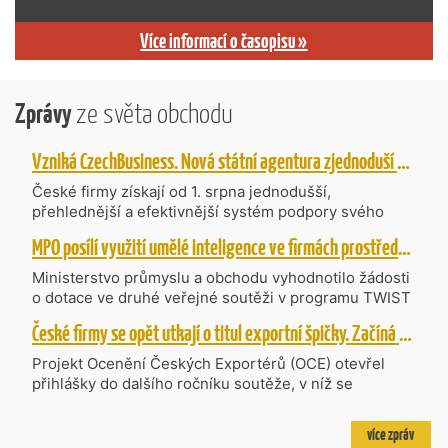
Více informací o časopisu »
Zprávy
ze světa obchodu
Vzniká CzechBusiness. Nová státní agentura zjednoduší podporu českých firem
České firmy získají od 1. srpna jednodušší,
přehlednější a efektivnější systém podpory svého
podnikání. Vzniká nová státní agentura
MPO posílí využití umělé inteligence ve firmách prostřednictvím 40 projektů z programu TWIST
CzechBusiness, která propojuje dosavadní
kompetence agentur CzechTrade a CzechInvest.
Ministerstvo průmyslu a obchodu vyhodnotilo žádosti
Firmám nabídne jednoho partnera pro rozvoj od
o dotace ve druhé veřejné soutěži v programu TWIST
inovací až po zahraniční expanzi.
– Transfer, Výzkum, Vývoj a Inovace pro Strategické
České firmy se opět utkají o titul exportní špičky. Začíná další ročník Ocenění Českých Exportérů
Technologie, do které bylo podáno 318 návrhů
projektů požadujících dotaci o celkovém objemu 4,27
Projekt Ocenění Českých Exportérů (OCE) otevřel
mld. Kč. Částkou 630 mil. Kč bude podpořeno čtyřicet
přihlášky do dalšího ročníku soutěže, v níž se
nejlépe hodnocených projektů zaměřených na
úspěšné ryze české firmy opět utkají o prestižní titul.
výzkum v oblasti umělé inteligence a její aplikace do
Projekt dlouhodobě vyzdvihuje, podporuje a oceňuje
více zpráv
podnikových procesů a do vývoje nových produktů na
podniky, které úspěšně prosazují své produkty a