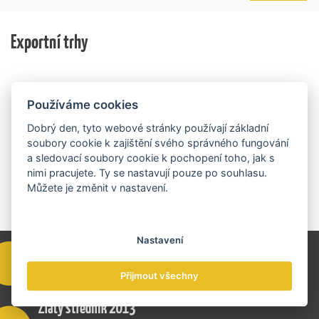
trhu. Další jsou připraveny v zásobníku a více než 30 z
služby na zahraničních trzích a přispívají k růstu
nich ještě může být následně podpořeno v závislosti
domácí ekonomiky. O vítězích rozhodnou nejen
na přípravě rozpočtu na rok 2027.
Exportní trhy
ekonomické výsledky, ale také silný podnikatelský
příběh.
Používáme cookies
Dobrý den, tyto webové stránky používají základní
soubory cookie k zajištění svého správného fungování
a sledovací soubory cookie k pochopení toho, jak s
nimi pracujete. Ty se nastavují pouze po souhlasu.
Můžete je změnit v nastavení.
Nastavení
Přijmout všechny