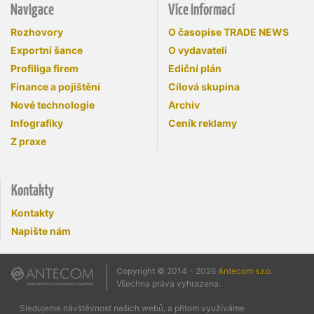
Navigace
Více informací
Rozhovory
O časopise TRADE NEWS
Exportní šance
O vydavateli
Profiliga firem
Ediční plán
Finance a pojištění
Cílová skupina
Nové technologie
Archiv
Infografiky
Ceník reklamy
Z praxe
Kontakty
Kontakty
Napište nám
Copyright © 2014 - 2026
Antecom s.r.o.
Všechna práva vyhrazena.
Sledujeme návštěvnost našich webů, a přitom využíváme