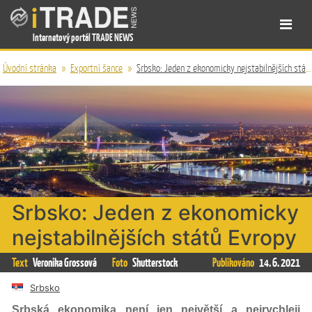
Internetový portál TRADE NEWS
Úvodní stránka
»
Exportní šance
»
Srbsko: Jeden z ekonomicky nejstabilnějších států Evropy
Srbsko: Jeden z ekonomicky
nejstabilnějších států Evropy
Text
Veronika Grossová
Foto
Shutterstock
Publikováno
14. 6. 2021
Srbsko
Srbská ekonomika není jen největší a nejrychleji