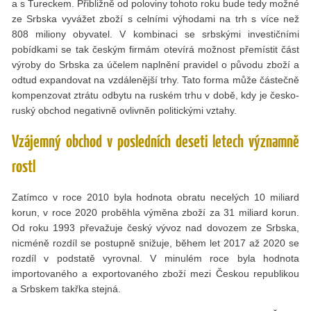
a s Tureckem. Přibližně od poloviny tohoto roku bude tedy možné
ze Srbska vyvážet zboží s celními výhodami na trh s více než
808 miliony obyvatel. V kombinaci se srbskými investičními
pobídkami se tak českým firmám otevírá možnost přemístit část
výroby do Srbska za účelem naplnění pravidel o původu zboží a
odtud expandovat na vzdálenější trhy. Tato forma může částečně
kompenzovat ztrátu odbytu na ruském trhu v době, kdy je česko-
ruský obchod negativně ovlivněn politickými vztahy.
Vzájemný obchod v posledních deseti letech významně
rostl
Zatímco v roce 2010 byla hodnota obratu necelých 10 miliard
korun, v roce 2020 proběhla výměna zboží za 31 miliard korun.
Od roku 1993 převažuje český vývoz nad dovozem ze Srbska,
nicméně rozdíl se postupně snižuje, během let 2017 až 2020 se
rozdíl v podstatě vyrovnal. V minulém roce byla hodnota
importovaného a exportovaného zboží mezi Českou republikou
a Srbskem takřka stejná.