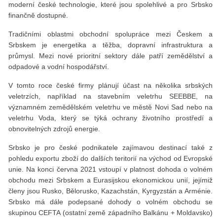
moderní české technologie, které jsou spolehlivé a pro Srbsko
finančně dostupné.
Tradičními oblastmi obchodní spolupráce mezi Českem a
Srbskem je energetika a těžba, dopravní infrastruktura a
průmysl. Mezi nové prioritní sektory dále patří zemědělství a
odpadové a vodní hospodářství.
V tomto roce české firmy plánují účast na několika srbských
veletrzích, například na stavebním veletrhu SEEBBE, na
významném zemědělském veletrhu ve městě Novi Sad nebo na
veletrhu Voda, který se týká ochrany životního prostředí a
obnovitelných zdrojů energie.
Srbsko je pro české podnikatele zajímavou destinací také z
pohledu exportu zboží do dalších teritorií na východ od Evropské
unie. Na konci června 2021 vstoupí v platnost dohoda o volném
obchodu mezi Srbskem a Eurasijskou ekonomickou unií, jejímiž
členy jsou Rusko, Bělorusko, Kazachstán, Kyrgyzstán a Arménie.
Srbsko má dále podepsané dohody o volném obchodu se
skupinou CEFTA (ostatní země západního Balkánu + Moldavsko)