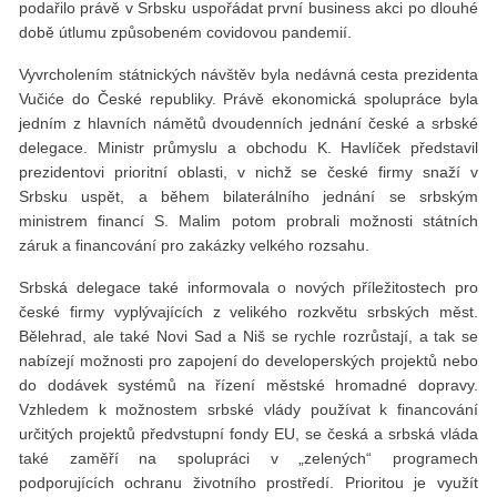
podařilo právě v Srbsku uspořádat první business akci po dlouhé
době útlumu způsobeném covidovou pandemií.
Vyvrcholením státnických návštěv byla nedávná cesta prezidenta
Vučiće do České republiky. Právě ekonomická spolupráce byla
jedním z hlavních námětů dvoudenních jednání české a srbské
delegace. Ministr průmyslu a obchodu K. Havlíček představil
prezidentovi prioritní oblasti, v nichž se české firmy snaží v
Srbsku uspět, a během bilaterálního jednání se srbským
ministrem financí S. Malim potom probrali možnosti státních
záruk a financování pro zakázky velkého rozsahu.
Srbská delegace také informovala o nových příležitostech pro
české firmy vyplývajících z velikého rozkvětu srbských měst.
Bělehrad, ale také Novi Sad a Niš se rychle rozrůstají, a tak se
nabízejí možnosti pro zapojení do developerských projektů nebo
do dodávek systémů na řízení městské hromadné dopravy.
Vzhledem k možnostem srbské vlády používat k financování
určitých projektů předvstupní fondy EU, se česká a srbská vláda
také zaměří na spolupráci v „zelených“ programech
podporujících ochranu životního prostředí. Prioritou je využít