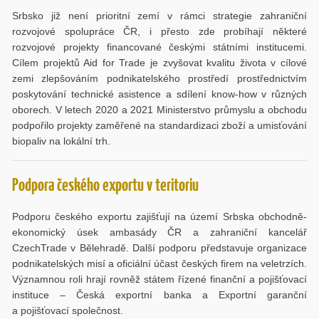
Srbsko již není prioritní zemí v rámci strategie zahraniční
rozvojové spolupráce ČR, i přesto zde probíhají některé
rozvojové projekty financované českými státními institucemi.
Cílem projektů Aid for Trade je zvyšovat kvalitu života v cílové
zemi zlepšováním podnikatelského prostředí prostřednictvím
poskytování technické asistence a sdílení know-how v různých
oborech. V letech 2020 a 2021 Ministerstvo průmyslu a obchodu
podpořilo projekty zaměřené na standardizaci zboží a umisťování
biopaliv na lokální trh.
Podpora českého exportu v teritoriu
Podporu českého exportu zajišťují na území Srbska obchodně-
ekonomický úsek ambasády ČR a zahraniční kancelář
CzechTrade v Bělehradě. Další podporu představuje organizace
podnikatelských misí a oficiální účast českých firem na veletrzích.
Významnou roli hrají rovněž státem řízené finanční a pojišťovací
instituce – Česká exportní banka a Exportní garanční
a pojišťovací společnost.