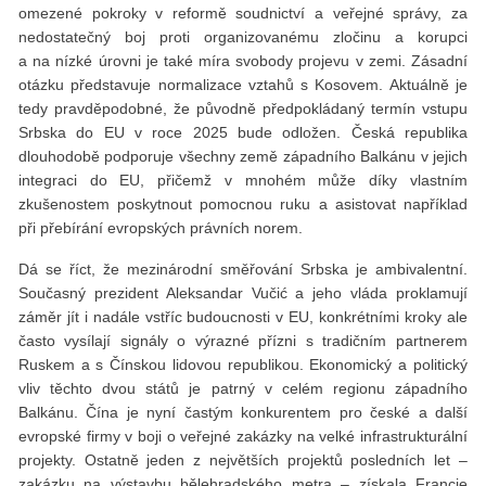
omezené pokroky v reformě soudnictví a veřejné správy, za
nedostatečný boj proti organizovanému zločinu a korupci
a na nízké úrovni je také míra svobody projevu v zemi. Zásadní
otázku představuje normalizace vztahů s Kosovem. Aktuálně je
tedy pravděpodobné, že původně předpokládaný termín vstupu
Srbska do EU v roce 2025 bude odložen. Česká republika
dlouhodobě podporuje všechny země západního Balkánu v jejich
integraci do EU, přičemž v mnohém může díky vlastním
zkušenostem poskytnout pomocnou ruku a asistovat například
při přebírání evropských právních norem.
Dá se říct, že mezinárodní směřování Srbska je ambivalentní.
Současný prezident Aleksandar Vučić a jeho vláda proklamují
záměr jít i nadále vstříc budoucnosti v EU, konkrétními kroky ale
často vysílají signály o výrazné přízni s tradičním partnerem
Ruskem a s Čínskou lidovou republikou. Ekonomický a politický
vliv těchto dvou států je patrný v celém regionu západního
Balkánu. Čína je nyní častým konkurentem pro české a další
evropské firmy v boji o veřejné zakázky na velké infrastrukturální
projekty. Ostatně jeden z největších projektů posledních let –
zakázku na výstavbu bělehradského metra – získala Francie