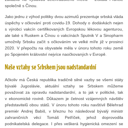
společně s Čínou.
Jako jednu z výhod politiky dvou azimutů prezentuje srbská vláda
úspěchy v očkování proti covidu-19. Dohody o dodávkách nejen
s výrobci vakcín certifikovaných Evropskou lékovou agenturou,
ale také s Ruskem a Čínou o vakcínách Sputnik V a Sinopharm
umožnily Srbsku začít s očkováním ve velké míře již v prosinci
2020. V přepočtu na obyvatele měla v únoru tohoto roku země
po Spojeném království nejvíce naočkovaných v Evropě.
Naše vztahy se Srbskem jsou nadstandardní
Ačkoliv má Česká republika tradičně silné vazby se všemi státy
bývalé Jugoslávie, aktuální vztahy se Srbskem můžeme
považovat za opravdu nadstandardní, a to jak v politické, tak
v ekonomické rovině. Důkazem je četnost vzájemných návštěv
představitelů obou států. V únoru tohoto roku navštívil Bělehrad
premiér Andrej Babiš, v březnu ho následoval bývalý ministr
zahraničních věcí Tomáš Petříček, jehož doprovodila
podnikatelská delegace. I přes veškerá hygienická omezení se