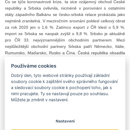
Co se týče koronavirové krize, ta sice vzájemný obchod České
republiky a Srbska ovlivnila, nicméně v porovnání s ostatními
státy západního Balkánu se česko-srbská relace prokázala jako
nejméně zranitelná. V meziročním srovnání poklesl celkový obrat
za rok 2020 jen o 1,6 %. Zatímco export z ČR klesl o 5,9 %,
import ze Srbska se naopak zvýšil o 9,8 %. Srbsko je aktuálně
pro ČR 33. nejvýznamnějším obchodním partnerem. Mezi
nejdůležitější obchodní partnery Srbska patří Německo, Itálie,
Rumunsko, Maďarsko, Rusko a Čína. Česká republika obsadila
9. místo.
Používáme cookies
Hlavním zbožím vyváženým z ČR do Srbska jsou elektrická
Dobrý den, tyto webové stránky používají základní
zařízení, přístroje a spotřebiče, silniční vozidla, zařízení pro
soubory cookie k zajištění svého správného fungování
telekomunikaci a prostředky k automatizovanému zpracování
a sledovací soubory cookie k pochopení toho, jak s
dat. V importu ze Srbska dominují hlavně izolované dráty
nimi pracujete. Ty se nastavují pouze po souhlasu.
a kabely, sedadla a elektrické přístroje.
Můžete je změnit v nastavení.
Nejnižší daň z příjmu právnických osob v Evropě Ačkoliv některé
podnikatele můžou od vstupu na srbský trh odradit překážky jako
druhotná platební neschopnost či poměrně vysoká míra korupce,
Nastavení
podnikatelské prostředí se postupně zlepšuje. V konkurenci 190