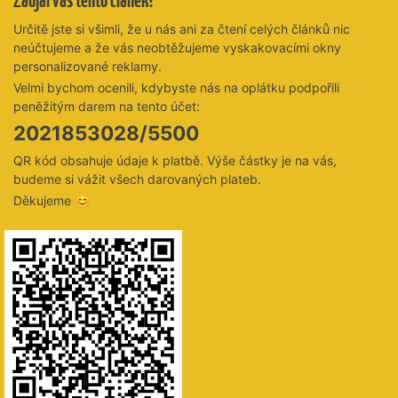
Zaujal vás tento článek?
Určitě jste si všimli, že u nás ani za čtení celých článků nic
neúčtujeme a že vás neobtěžujeme vyskakovacími okny
personalizované reklamy.
Velmi bychom ocenili, kdybyste nás na oplátku podpořili
peněžitým darem na tento účet:
2021853028/5500
QR kód obsahuje údaje k platbě. Výše částky je na vás,
budeme si vážit všech darovaných plateb.
Děkujeme 😊