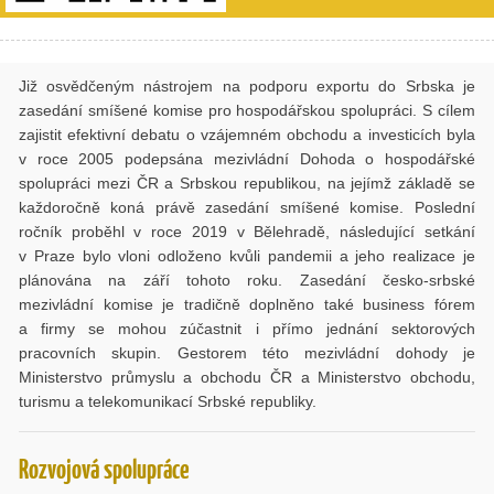
Již osvědčeným nástrojem na podporu exportu do Srbska je
zasedání smíšené komise pro hospodářskou spolupráci. S cílem
zajistit efektivní debatu o vzájemném obchodu a investicích byla
v roce 2005 podepsána mezivládní Dohoda o hospodářské
spolupráci mezi ČR a Srbskou republikou, na jejímž základě se
každoročně koná právě zasedání smíšené komise. Poslední
ročník proběhl v roce 2019 v Bělehradě, následující setkání
v Praze bylo vloni odloženo kvůli pandemii a jeho realizace je
plánována na září tohoto roku. Zasedání česko-srbské
mezivládní komise je tradičně doplněno také business fórem
a firmy se mohou zúčastnit i přímo jednání sektorových
pracovních skupin. Gestorem této mezivládní dohody je
Ministerstvo průmyslu a obchodu ČR a Ministerstvo obchodu,
turismu a telekomunikací Srbské republiky.
Rozvojová spolupráce