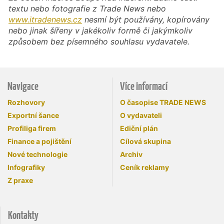
textu nebo fotografie z Trade News nebo
www.itradenews.cz
nesmí být používány, kopírovány
nebo jinak šířeny v jakékoliv formě či jakýmkoliv
způsobem bez písemného souhlasu vydavatele.
Navigace
Více informací
Rozhovory
O časopise TRADE NEWS
Exportní šance
O vydavateli
Profiliga firem
Ediční plán
Finance a pojištění
Cílová skupina
Nové technologie
Archiv
Infografiky
Ceník reklamy
Z praxe
Kontakty