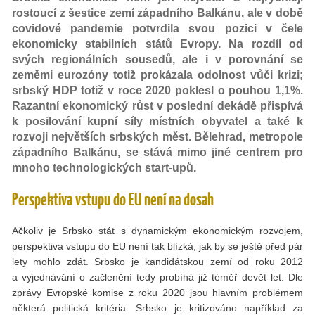
rostoucí z šestice zemí západního Balkánu, ale v době
covidové pandemie potvrdila svou pozici v čele
ekonomicky stabilních států Evropy. Na rozdíl od
svých regionálních sousedů, ale i v porovnání se
zeměmi eurozóny totiž prokázala odolnost vůči krizi;
srbský HDP totiž v roce 2020 poklesl o pouhou 1,1%.
Razantní ekonomický růst v poslední dekádě přispívá
k posilování kupní síly místních obyvatel a také k
rozvoji největších srbských měst. Bělehrad, metropole
západního Balkánu, se stává mimo jiné centrem pro
mnoho technologických start-upů.
Perspektiva vstupu do EU není na dosah
Ačkoliv je Srbsko stát s dynamickým ekonomickým rozvojem,
perspektiva vstupu do EU není tak blízká, jak by se ještě před pár
lety mohlo zdát. Srbsko je kandidátskou zemí od roku 2012
a vyjednávání o začlenění tedy probíhá již téměř devět let. Dle
zprávy Evropské komise z roku 2020 jsou hlavním problémem
některá politická kritéria. Srbsko je kritizováno například za