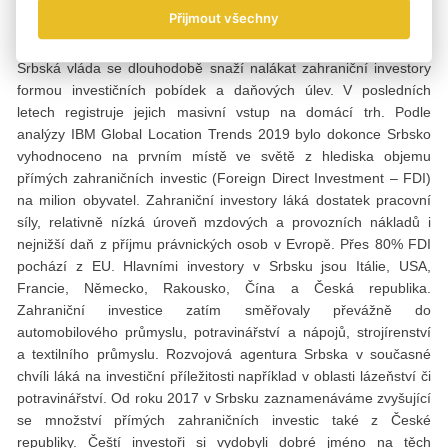
zemí světa se podle hodnocení Světové banky v roce 2020
Přijmout všechny
Srbsko umístilo na 44. pozici.
Srbská vláda se dlouhodobě snaží nalákat zahraniční investory
formou investičních pobídek a daňových úlev. V posledních
letech registruje jejich masivní vstup na domácí trh. Podle
analýzy IBM Global Location Trends 2019 bylo dokonce Srbsko
vyhodnoceno na prvním místě ve světě z hlediska objemu
přímých zahraničních investic (Foreign Direct Investment – FDI)
na milion obyvatel. Zahraniční investory láká dostatek pracovní
síly, relativně nízká úroveň mzdových a provozních nákladů i
nejnižší daň z příjmu právnických osob v Evropě. Přes 80% FDI
pochází z EU. Hlavními investory v Srbsku jsou Itálie, USA,
Francie, Německo, Rakousko, Čína a Česká republika.
Zahraniční investice zatím směřovaly převážně do
automobilového průmyslu, potravinářství a nápojů, strojírenství
a textilního průmyslu. Rozvojová agentura Srbska v současné
chvíli láká na investiční příležitosti například v oblasti lázeňství či
potravinářství. Od roku 2017 v Srbsku zaznamenáváme zvyšující
se množství přímých zahraničních investic také z České
republiky. Čeští investoři si vydobyli dobré jméno na těch