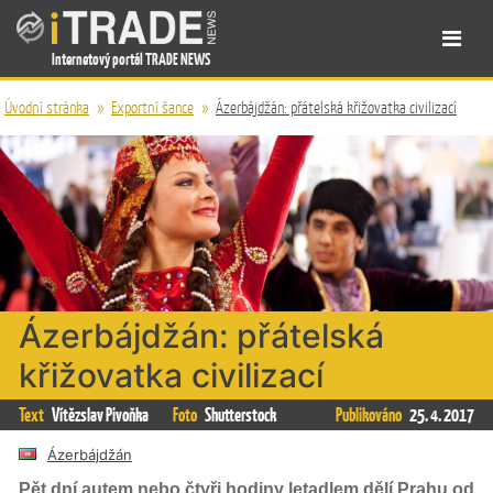
Internetový portál TRADE NEWS
Úvodní stránka
»
Exportní šance
»
Ázerbájdžán: přátelská křižovatka civilizací
Ázerbájdžán: přátelská
křižovatka civilizací
Text
Vítězslav Pivoňka
Foto
Shutterstock
Publikováno
25. 4. 2017
Ázerbájdžán
Pět dní autem nebo čtyři hodiny letadlem dělí Prahu od