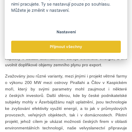
dokončena v průběhu roku 2018. Návazný plynovod TAP
nimi pracujete. Ty se nastavují pouze po souhlasu.
s plánovanou kapacitou dalších 10 mld. m³ ročně by pak měl být
Můžete je změnit v nastavení.
hotov do roku 2020.
Lze ovšem předpokládat, že náběh produkce naleziště Šah
Nastavení
Deniz II na očekávanou úroveň 16 mld. m³ ročně bude postupný
a zejména v prvních letech může dojít k problémům s dodávkami
kontrahovaných objemů zákazníkům. Vědom si existence tohoto
Přijmout všechny
problému, Ázerbájdžán plánuje do roku 2020 výrazně posílit své
kapacity v oblasti alternativních zdrojů elektrické energie, a tím
uvolnit doplňkové objemy zemního plynu pro export.
Zvažovány jsou různé varianty, mezi jinými i projekt větrné farmy
o výkonu 200 MW mezi ostrovy Pirallahi a Čilov v Kaspickém
moři, který by svými parametry mohl zaujmout i některé
z českých investorů. Další sférou, kde by české podnikatelské
subjekty mohly v Ázerbájdžánu najít uplatnění, jsou technologie
ke zvyšování efektivity využití energií, a to jak v průmyslových
provozech, veřejných objektech, tak i v domácnostech. Pilotní
projekt, jehož cílem je ukázat možnosti českých firem v oblasti
environmentálních technologií, naše velvyslanectví připravuje