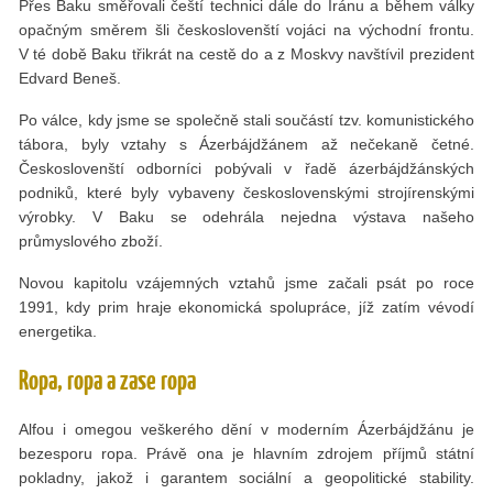
Přes Baku směřovali čeští technici dále do Íránu a během války
opačným směrem šli českoslovenští vojáci na východní frontu.
V té době Baku třikrát na cestě do a z Moskvy navštívil prezident
Edvard Beneš.
Po válce, kdy jsme se společně stali součástí tzv. komunistického
tábora, byly vztahy s Ázerbájdžánem až nečekaně četné.
Českoslovenští odborníci pobývali v řadě ázerbájdžánských
podniků, které byly vybaveny československými strojírenskými
výrobky. V Baku se odehrála nejedna výstava našeho
průmyslového zboží.
Novou kapitolu vzájemných vztahů jsme začali psát po roce
1991, kdy prim hraje ekonomická spolupráce, jíž zatím vévodí
energetika.
Ropa, ropa a zase ropa
Alfou i omegou veškerého dění v moderním Ázerbájdžánu je
bezesporu ropa. Právě ona je hlavním zdrojem příjmů státní
pokladny, jakož i garantem sociální a geopolitické stability.