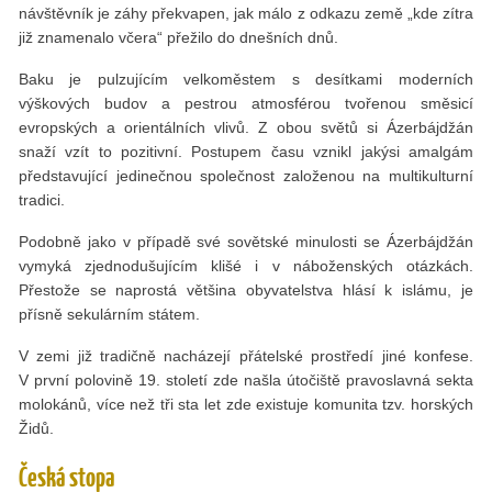
návštěvník je záhy překvapen, jak málo z odkazu země „kde zítra
již znamenalo včera“ přežilo do dnešních dnů.
Baku je pulzujícím velkoměstem s desítkami moderních
výškových budov a pestrou atmosférou tvořenou směsicí
evropských a orientálních vlivů. Z obou světů si Ázerbájdžán
snaží vzít to pozitivní. Postupem času vznikl jakýsi amalgám
představující jedinečnou společnost založenou na multikulturní
tradici.
Podobně jako v případě své sovětské minulosti se Ázerbájdžán
vymyká zjednodušujícím klišé i v náboženských otázkách.
Přestože se naprostá většina obyvatelstva hlásí k islámu, je
přísně sekulárním státem.
V zemi již tradičně nacházejí přátelské prostředí jiné konfese.
V první polovině 19. století zde našla útočiště pravoslavná sekta
molokánů, více než tři sta let zde existuje komunita tzv. horských
Židů.
Česká stopa