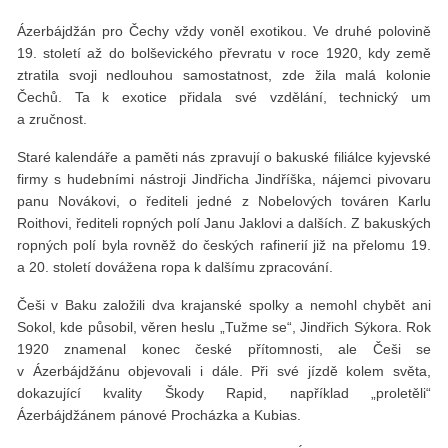
Ázerbájdžán pro Čechy vždy voněl exotikou. Ve druhé polovině
19. století až do bolševického převratu v roce 1920, kdy země
ztratila svoji nedlouhou samostatnost, zde žila malá kolonie
Čechů. Ta k exotice přidala své vzdělání, technický um
a zručnost.
Staré kalendáře a paměti nás zpravují o bakuské filiálce kyjevské
firmy s hudebními nástroji Jindřicha Jindříška, nájemci pivovaru
panu Novákovi, o řediteli jedné z Nobelových továren Karlu
Roithovi, řediteli ropných polí Janu Jaklovi a dalších. Z bakuských
ropných polí byla rovněž do českých rafinerií již na přelomu 19.
a 20. století dovážena ropa k dalšímu zpracování.
Češi v Baku založili dva krajanské spolky a nemohl chybět ani
Sokol, kde působil, věren heslu „Tužme se“, Jindřich Sýkora. Rok
1920 znamenal konec české přítomnosti, ale Češi se
v Ázerbájdžánu objevovali i dále. Při své jízdě kolem světa,
dokazující kvality Škody Rapid, například „proletěli“
Ázerbájdžánem pánové Procházka a Kubias.