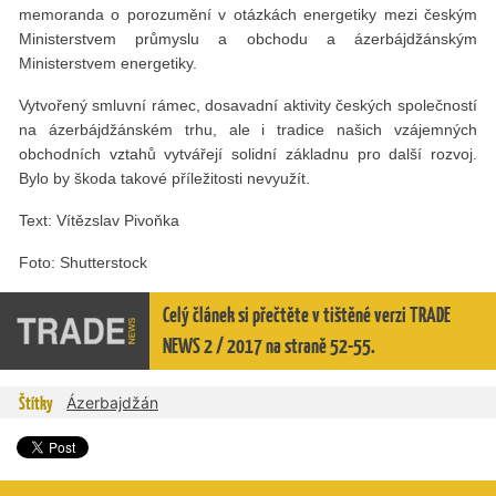
memoranda o porozumění v otázkách energetiky mezi českým
Ministerstvem průmyslu a obchodu a ázerbájdžánským
Ministerstvem energetiky.
Vytvořený smluvní rámec, dosavadní aktivity českých společností
na ázerbájdžánském trhu, ale i tradice našich vzájemných
obchodních vztahů vytvářejí solidní základnu pro další rozvoj.
Bylo by škoda takové příležitosti nevyužít.
Text: Vítězslav Pivoňka
Foto: Shutterstock
Celý článek si přečtěte v tištěné verzi TRADE
NEWS 2 / 2017 na straně 52-55.
Štítky
Ázerbajdžán