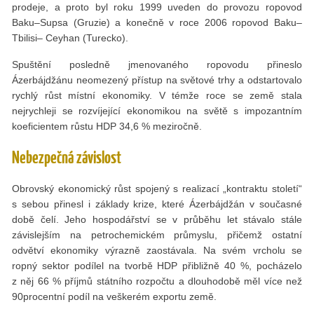
prodeje, a proto byl roku 1999 uveden do provozu ropovod
Baku–Supsa (Gruzie) a konečně v roce 2006 ropovod Baku–
Tbilisi– Ceyhan (Turecko).
Spuštění posledně jmenovaného ropovodu přineslo
Ázerbájdžánu neomezený přístup na světové trhy a odstartovalo
rychlý růst místní ekonomiky. V témže roce se země stala
nejrychleji se rozvíjející ekonomikou na světě s impozantním
koeficientem růstu HDP 34,6 % meziročně.
Nebezpečná závislost
Obrovský ekonomický růst spojený s realizací „kontraktu století“
s sebou přinesl i základy krize, které Ázerbájdžán v současné
době čelí. Jeho hospodářství se v průběhu let stávalo stále
závislejším na petrochemickém průmyslu, přičemž ostatní
odvětví ekonomiky výrazně zaostávala. Na svém vrcholu se
ropný sektor podílel na tvorbě HDP přibližně 40 %, pocházelo
z něj 66 % příjmů státního rozpočtu a dlouhodobě měl více než
90procentní podíl na veškerém exportu země.