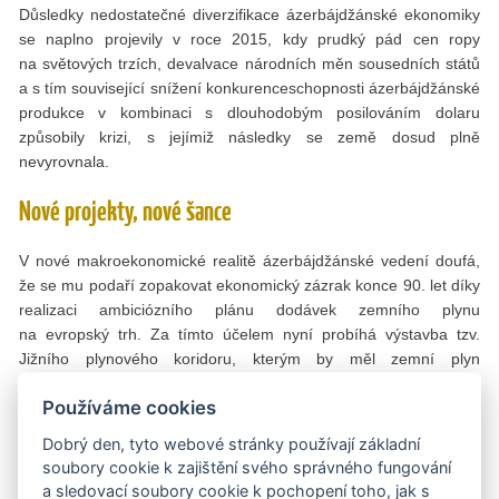
Důsledky nedostatečné diverzifikace ázerbájdžánské ekonomiky
se naplno projevily v roce 2015, kdy prudký pád cen ropy
na světových trzích, devalvace národních měn sousedních států
a s tím související snížení konkurenceschopnosti ázerbájdžánské
produkce v kombinaci s dlouhodobým posilováním dolaru
způsobily krizi, s jejímiž následky se země dosud plně
nevyrovnala.
Nové projekty, nové šance
V nové makroekonomické realitě ázerbájdžánské vedení doufá,
že se mu podaří zopakovat ekonomický zázrak konce 90. let díky
realizaci ambiciózního plánu dodávek zemního plynu
na evropský trh. Za tímto účelem nyní probíhá výstavba tzv.
Jižního plynového koridoru, kterým by měl zemní plyn
z ázerbájdžánského naleziště Šah Deniz II proudit do Evropy.
Používáme cookies
Celkové náklady na realizaci projektu jsou odhadovány na 45
mld. USD (přičemž ázerbájdžánský podíl tvoří přibližně 12,5 mld.
Dobrý den, tyto webové stránky používají základní
USD). První část projektu, plynovod TANAP, který přivede okolo 6
soubory cookie k zajištění svého správného fungování
mld. m³ kaspického plynu ročně do Turecka, by měla být
a sledovací soubory cookie k pochopení toho, jak s