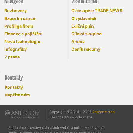
Navigace
Více informací
Rozhovory
O časopise TRADE NEWS
Exportní šance
O vydavateli
Profiliga firem
Ediční plán
Finance a pojištění
Cílová skupina
Nové technologie
Archiv
Infografiky
Ceník reklamy
Z praxe
Kontakty
Kontakty
Napište nám
Copyright © 2014 - 2026
Antecom s.r.o.
Všechna práva vyhrazena.
Sledujeme návštěvnost našich webů, a přitom využíváme
službu Google Analytics, která používá soubory cookies.