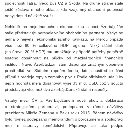
společnosti Tatra, Iveco Bus CZ a Škoda. Na druhé straně stále
ještě zůstává mnoho oblastí, kde vzájemný obchodní potenciál
nebyl dosud náležitě využit.
Nehledě na nejednoduchou ekonomickou situaci Ázerbájdžán
stále představuje perspektivního obchodního partnera. Vždyť se
jedná o největší ekonomiku jižního Kavkazu, na kterou připadá
více než 60 % celkového HDP regionu. Nízký státní dluh
(na úrovni 20 % HDP) mu umožňuje v případě potřeby poměrně
snadno dosáhnout na půjčky od mezinárodních finančních
institucí. Navíc Ázerbájdžán sám disponuje značným objemem
prostředků ve Státním ropném fondu, kde soustřeďuje část
příjmů z prodeje ropy a zemního plynu. Podle oficiálních údajů by
jejich hodnota měla dosahovat výše 33 mld. USD, což v součtu
představuje více než dva ázerbájdžánské státní rozpočty.
Vztahy mezi ČR a Ázerbájdžánem nově ukotvila deklarace
o strategickém partnerství, podepsaná v rámci návštěvy
prezidenta Miloše Zemana v Baku roku 2015. Během návštěvy
bylo rovněž podepsáno memorandum o porozumění a spolupráci
mezi ministerstvy zemědělství. Připravuje se také podpis