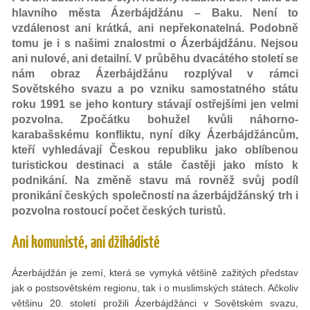
hlavního města Ázerbájdžánu – Baku. Není to
vzdálenost ani krátká, ani nepřekonatelná. Podobně
tomu je i s našimi znalostmi o Ázerbájdžánu. Nejsou
ani nulové, ani detailní. V průběhu dvacátého století se
nám obraz Ázerbájdžánu rozplýval v rámci
Sovětského svazu a po vzniku samostatného státu
roku 1991 se jeho kontury stávají ostřejšími jen velmi
pozvolna. Zpočátku bohužel kvůli náhorno-
karabašskému konfliktu, nyní díky Ázerbájdžáncům,
kteří vyhledávají Českou republiku jako oblíbenou
turistickou destinaci a stále častěji jako místo k
podnikání. Na změně stavu má rovněž svůj podíl
pronikání českých společností na ázerbájdžánský trh i
pozvolna rostoucí počet českých turistů.
Ani komunisté, ani džihádisté
Ázerbájdžán je zemí, která se vymyká většině zažitých představ
jak o postsovětském regionu, tak i o muslimských státech. Ačkoliv
většinu 20. století prožili Ázerbájdžánci v Sovětském svazu,