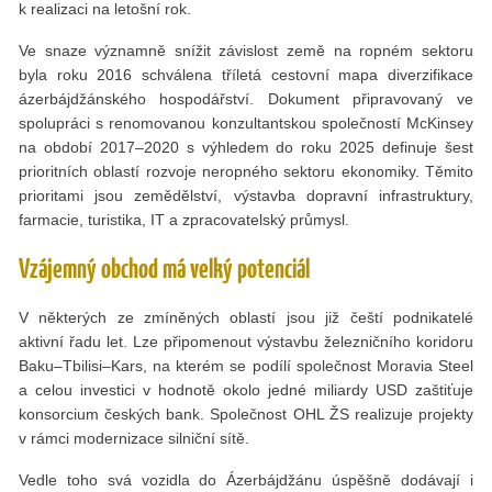
k realizaci na letošní rok.
Ve snaze významně snížit závislost země na ropném sektoru
byla roku 2016 schválena tříletá cestovní mapa diverzifikace
ázerbájdžánského hospodářství. Dokument připravovaný ve
spolupráci s renomovanou konzultantskou společností McKinsey
na období 2017–2020 s výhledem do roku 2025 definuje šest
prioritních oblastí rozvoje neropného sektoru ekonomiky. Těmito
prioritami jsou zemědělství, výstavba dopravní infrastruktury,
farmacie, turistika, IT a zpracovatelský průmysl.
Vzájemný obchod má velký potenciál
V některých ze zmíněných oblastí jsou již čeští podnikatelé
aktivní řadu let. Lze připomenout výstavbu železničního koridoru
Baku–Tbilisi–Kars, na kterém se podílí společnost Moravia Steel
a celou investici v hodnotě okolo jedné miliardy USD zaštiťuje
konsorcium českých bank. Společnost OHL ŽS realizuje projekty
v rámci modernizace silniční sítě.
Vedle toho svá vozidla do Ázerbájdžánu úspěšně dodávají i