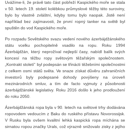
Uvážíme-li, že právě tato část pobřeží Kaspického moře se stala
v 50. letech 19. století kolébkou průmyslové těžby této suroviny,
bylo by vlastně zvláštní, kdyby tomu bylo naopak. Jistě není
například bez zajímavosti, že první ropný tanker na světě byl
spuštěn do vod Kaspického moře.
Po rozpadu Sovětského svazu vedení nového ázerbájdžánského
státu vcelku pochopitelně vsadilo na ropu. Roku 1994
Ázerbájdžán, který neprožíval nejlepší časy, nabídl balík svých
koncesí na těžbu ropy světovým těžařským společnostem.
„Kontrakt století“ byl podepsán se třinácti těžebními společnostmi
z celkem osmi států světa. Ve snaze získat důvěru zahraničních
investorů byly podepsané dohody povýšeny na úroveň
mezinárodních smluv, a tím de facto vyjmuty z působnosti
ázerbájdžánské legislativy. Roku 2016 došlo k jeho prodloužení
do roku 2050.
Ázerbájdžánská ropa byla v 90. letech na světové trhy dodávána
ropovodem vedoucím z Baku do ruského přístavu Novorossijsk.
V Rusku byla ovšem kvalitní lehká kaspická ropa míchána se
sirnatou ropou značky Urals, což výrazně snižovalo zisky z jejího