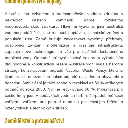
Vodohospodářství a odpady
Austrálie má vzhledem k nedostatečným vodním zdrojům v
některých částech kontinentu dobře rozvinutou
vodohospodářskou strukturu. Hlavními výzvami, jimž australští
vodohospodáři čelí, jsou rostoucí poptávka, klimatické změny a
populační růst. Země buduje zavlažovací systémy, přehrady,
odsolovací zařízení, modernizuje a rozšiřuje infrastrukturu,
zapojuje nové technologie. To vše pro zajištění dostatečného
množství vody. Odpadní průmysl zůstává sektorem vyžadujícím
dlouhodobé a konstruktivní řešení. Austrálie vloni vydala národní
strategii ke zpracování odpadů National Waste Policy, která si
klade za cíl omezení produkce odpadů na jednoho obyvatele o
desetinu. Ambiciózní je také snaha o recyklaci až 80 % veškerých
odpadů do roku 2030. Nyní je recyklováno 58 %. Příležitosti pro
české firmy jsou v dodávkách vodních turbín, čerpadel, měřicích
zařízení, zařízení pro potrubí nebo na poli chytrých řešení a
inženýrských a technických služeb.
Zemědělství a potravinářství