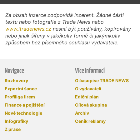
Za obsah inzerce zodpovídá inzerent. Žádné části
textu nebo fotografie z Trade News nebo
www.itradenews.cz
nesmí být používány, kopírovány
nebo jinak šířeny v jakékoliv formě či jakýmkoliv
způsobem bez písemného souhlasu vydavatele.
Navigace
Více informací
Rozhovory
O časopise TRADE NEWS
Exportní šance
O vydavateli
Profiliga firem
Ediční plán
Finance a pojištění
Cílová skupina
Nové technologie
Archiv
Infografiky
Ceník reklamy
Z praxe