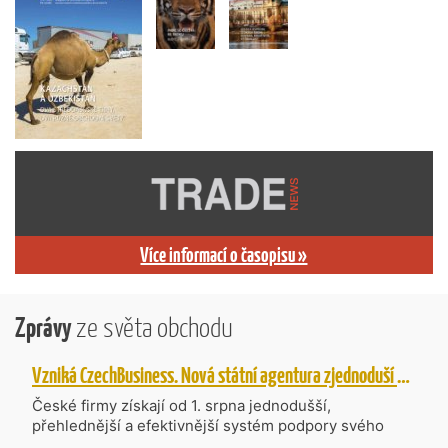
Více informací o časopisu »
Zprávy
ze světa obchodu
Vzniká CzechBusiness. Nová státní agentura zjednoduší podporu českých firem
České firmy získají od 1. srpna jednodušší,
přehlednější a efektivnější systém podpory svého
podnikání. Vzniká nová státní agentura