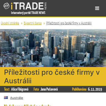
Internetový portál TRADE NEWS
Úvodní stránka
»
Exportní šance
»
Příležitosti pro české firmy v Austrálii
Příležitosti pro české firmy v
Austrálii
Text
Alice Fibigrová
Foto
Jana Pešavová
Publikováno
6. 11. 2019
Austrálie