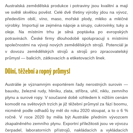
Australská zemědělská produkce i potraviny jsou kvalitní a mají
ve světě skvělou pověst. Celé dvě třetiny výroby jdou na vývoz,
především obilí, víno, maso, mořské plody, mléko a mléčné
výrobky. Importují se zejména nápoje a sirupy, cukrovinky, tuky a
oleje. Na místním trhu je silná poptávka po evropských
potravinách. České firmy dlouhodobě spolupracují s místními
společnostmi na vývoji nových zemědělských strojů. Potenciál je
v dovozu zemědělských strojů a strojů pro zpracovatelský
průmysl — balicích, zátkovacích a etiketovacích linek.
Důlní, těžební a ropný průmysl
Austrálie je významným exportérem řady nerostných surovin —
bauxitu, železné rudy, hliníku, zlata, stříbra, uhlí, niklu, zemního
plynu a surové ropy. V současné době vzhledem k nižším cenám
komodit na světových trzích je již těžební průmysl za fází boomu,
nicméně podle odhadů by měl do roku 2020 stoupat, a to o 6 %
ročně. V roce 2020 by měla být Austrálie předním vývozcem
zkapalněného zemního plynu. Exportní příležitosti jsou ve vývozu
čerpadel, laboratorních přístrojů, nakládacích a vykládacích