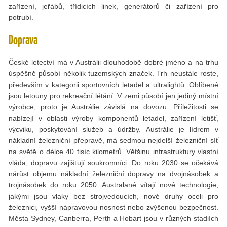
zařízení, jeřábů, třídicích linek, generátorů či zařízení pro
potrubí.
Doprava
České letectví má v Austrálii dlouhodobě dobré jméno a na trhu
úspěšně působí několik tuzemských značek. Trh neustále roste,
především v kategorii sportovních letadel a ultralightů. Oblíbené
jsou letouny pro rekreační létání. V zemi působí jen jediný místní
výrobce, proto je Austrálie závislá na dovozu. Příležitosti se
nabízejí v oblasti výroby komponentů letadel, zařízení letišť,
výcviku, poskytování služeb a údržby. Austrálie je lídrem v
nákladní železniční přepravě, má sedmou nejdelší železniční síť
na světě o délce 40 tisíc kilometrů. Většinu infrastruktury vlastní
vláda, dopravu zajišťují soukromníci. Do roku 2030 se očekává
nárůst objemu nákladní železniční dopravy na dvojnásobek a
trojnásobek do roku 2050. Australané vítají nové technologie,
jakými jsou vlaky bez strojvedoucích, nové druhy oceli pro
železnici, vyšší nápravovou nosnost nebo zvýšenou bezpečnost.
Města Sydney, Canberra, Perth a Hobart jsou v různých stadiích