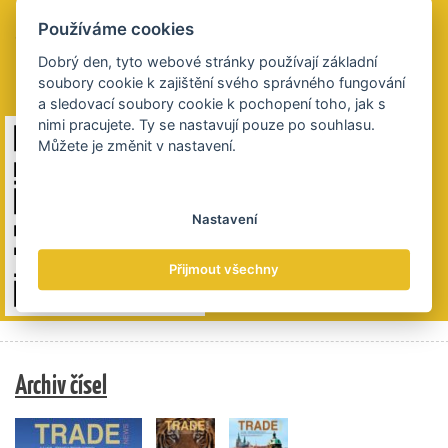
2021853028/5500
Používáme cookies
QR kód obsahuje údaje k platbě. Výše částky je na vás,
budeme si vážit všech darovaných plateb.
Dobrý den, tyto webové stránky používají základní
Děkujeme 😊
soubory cookie k zajištění svého správného fungování
a sledovací soubory cookie k pochopení toho, jak s
nimi pracujete. Ty se nastavují pouze po souhlasu.
Můžete je změnit v nastavení.
Nastavení
Přijmout všechny
Archiv čísel