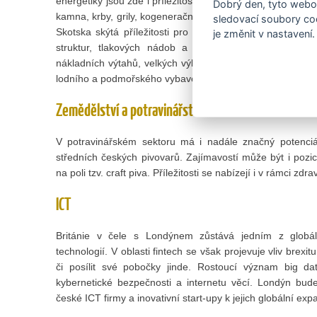
energetiky jsou zde i příležitosti pro české firmy v oblasti
Dobrý den, tyto webov
kamna, krby, grily, kogenerační jednotky či tepelné pump
sledovací soubory coo
Skotska skýtá příležitosti pro české firmy se zaměření
je změnit v nastavení.
struktur, tlakových nádob a jiných nádrží, dodávky 
nákladních výtahů, velkých výkovků, převodových systémů,
lodního a podmořského vybavení.
Zemědělství a potravinářství
V potravinářském sektoru má i nadále značný potenci
středních českých pivovarů. Zajímavostí může být i pozic
na poli tzv. craft piva. Příležitosti se nabízejí i v rámci zd
ICT
Británie v čele s Londýnem zůstává jedním z globál
technologií. V oblasti fintech se však projevuje vliv brex
či posílit své pobočky jinde. Rostoucí význam big dat
kybernetické bezpečnosti a internetu věcí. Londýn bu
české ICT firmy a inovativní start-upy k jejich globální expa