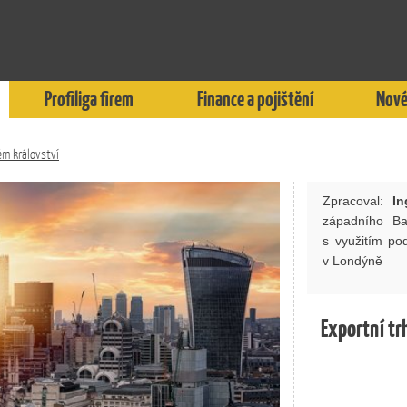
Profiliga firem
Finance a pojištění
Nové
ém království
Zpracoval:
In
západního B
s využitím p
v Londýně
Exportní tr