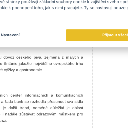
 generace tepla, může jít o produkty jako kotle,
é stránky používají základní soubory cookie k zajištění svého sp
y. Offshore a petrochemický průmysl severního
kie k pochopení toho, jak s nimi pracujete. Ty se nastavují pouze
m například na dodávky speciálních ocelových
do těžařského a petrochemického průmyslu,
 části turbín a elektrických motorů, armatur,
Nastavení
Přijmout všec
ál dovoz českého piva, zejména z malých a
e Británie jakožto největšího evropského trhu
ravé výživy a gastronomie.
ních center informačních a komunikačních
itu a řada bank se rozhodla přesunout svá sídla
 je další trend, neméně důležitá je oblast
de i nadále zůstávat odrazovým můstkem pro
nzi.