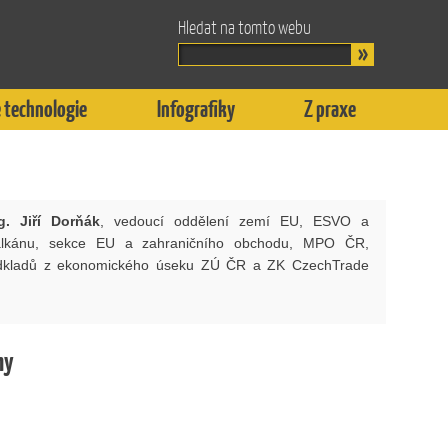
Hledat na tomto webu
 technologie
Infografiky
Z praxe
g. Jiří Dorňák
, vedoucí oddělení zemí EU, ESVO a
alkánu, sekce EU a zahraničního obchodu, MPO ČR,
odkladů z ekonomického úseku ZÚ ČR a ZK CzechTrade
hy