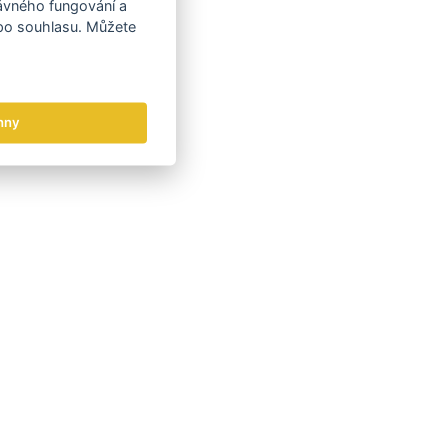
rávného fungování a
 po souhlasu. Můžete
hny