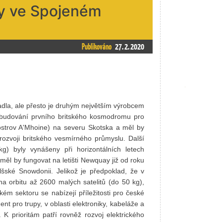
rmy ve Spojeném
Publikováno
27. 2. 2020
tadla, ale přesto je druhým největším výrobcem
ybudování prvního britského kosmodromu pro
loostrov A'Mhoine) na severu Skotska a měl by
 rozvoji britského vesmírného průmyslu. Další
g) byly vynášeny při horizontálních letech
(měl by fungovat na letišti Newquay již od roku
lšské Snowdonii. Jelikož je předpoklad, že v
na orbitu až 2600 malých satelitů (do 50 kg),
ém sektoru se nabízejí příležitosti pro české
 pro trupy, v oblasti elektroniky, kabeláže a
 K prioritám patří rovněž rozvoj elektrického