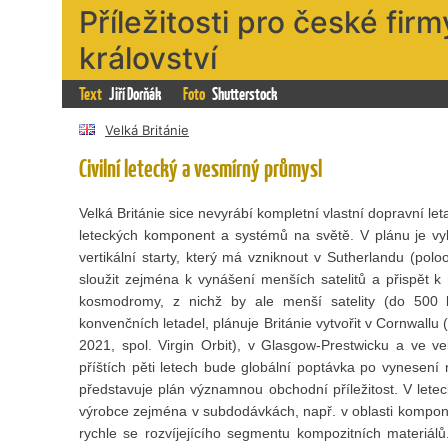
Příležitosti pro české fi
království
Text
Jiří Dorňák
Foto
Shutterstock
Velká Británie
Civilní letecký a vesmírný průmysl
Velká Británie sice nevyrábí kompletní vlastní dopravní le
leteckých komponent a systémů na světě. V plánu je v
vertikální starty, který má vzniknout v Sutherlandu (po
sloužit zejména k vynášení menších satelitů a přispět k
kosmodromy, z nichž by ale menší satelity (do 500 k
konvenčních letadel, plánuje Británie vytvořit v Cornwallu 
2021, spol. Virgin Orbit), v Glasgow-Prestwicku a ve ve
příštích pěti letech bude globální poptávka po vynesení 
představuje plán významnou obchodní příležitost. V leteck
výrobce zejména v subdodávkách, např. v oblasti komponent
rychle se rozvíjejícího segmentu kompozitních materiálů.