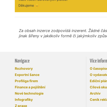
Děkujeme 😊
Za obsah inzerce zodpovídá inzerent. Žádné čás
jinak šířeny v jakékoliv formě či jakýmkoliv z
Navigace
Více infor
Rozhovory
O časopi
Exportní šance
O vydavate
Profiliga firem
Ediční plá
Finance a pojištění
Cílová sk
Nové technologie
Archiv
Infografiky
Ceník rek
Z praxe