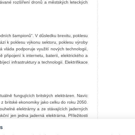
vané rozšíření dronů a městských leteckých
odních šampionů“. V důsledku brexitu, poklesu
ází k poklesu výkonu sektoru, poklesu výroby
á vláda podporuje využití nových technologií,
připojení k internetu, baterií, elektrického a
jecí infrastruktury a technologií. Elektrifikace
uálně fungujících britských elektráren. Navíc
 z britské ekonomiky jako celku do roku 2050.
uhelné elektrárny a ze stávajících jaderných
ní jen jedna jaderná elektrárna. Příležitosti
rojů, smart energy řešení, úložišť energie, ale
s
, jak jaderných, tak např. ropných. Z oblasti