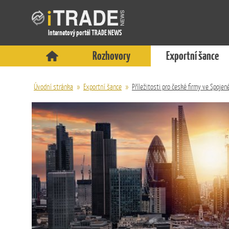
Internetový portál TRADE NEWS
Rozhovory
Exportní šance
Úvodní stránka
»
Exportní šance
»
Příležitosti pro české firmy ve Spojen