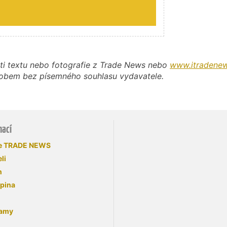
ti textu nebo fotografie z Trade News nebo
www.itradenew
působem bez písemného souhlasu vydavatele.
mací
se TRADE NEWS
li
n
upina
lamy