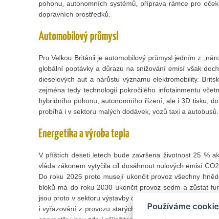
pohonu, autonomních systémů, příprava rámce pro očeká
dopravních prostředků.
Automobilový průmysl
Pro Velkou Británii je automobilový průmysl jedním z „nár
globální poptávky a důrazu na snižování emisí však doch
dieselových aut a nárůstu významu elektromobility. Britsk
zejména tedy technologií pokročilého infotainmentu včetně 
hybridního pohonu, autonomního řízení, ale i 3D tisku, dobí
probíhá i v sektoru malých dodávek, vozů taxi a autobusů.
Energetika a výroba tepla
V příštích deseti letech bude završena životnost 25 % akt
vláda zákonem vytyčila cíl dosáhnout nulových emisí CO2
Do roku 2025 proto musejí ukončit provoz všechny hnědo
bloků má do roku 2030 ukončit provoz sedm a zůstat funkč
jsou proto v sektoru výstavby obnovitelných i plynových zd
Používáme cookie
i vyřazování z provozu starých zařízení (decommissioning)