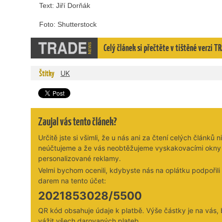
Text: Jiří Dorňák
Foto: Shutterstock
Celý článek si přečtěte v tištěné verzi 
Štítky
UK
Zaujal vás tento článek?
Určitě jste si všimli, že u nás ani za čtení celých článků n
neúčtujeme a že vás neobtěžujeme vyskakovacími okny
personalizované reklamy.
Velmi bychom ocenili, kdybyste nás na oplátku podpořil
darem na tento účet:
2021853028/5500
QR kód obsahuje údaje k platbě. Výše částky je na vás,
vážit všech darovaných plateb.