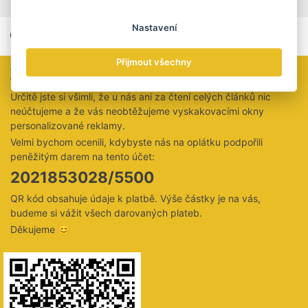
Štítky
Maďarsko
Nastavení
Přijmout všechny
Zaujal vás tento článek?
Určitě jste si všimli, že u nás ani za čtení celých článků nic
neúčtujeme a že vás neobtěžujeme vyskakovacími okny
personalizované reklamy.
Velmi bychom ocenili, kdybyste nás na oplátku podpořili
peněžitým darem na tento účet:
2021853028/5500
QR kód obsahuje údaje k platbě. Výše částky je na vás,
budeme si vážit všech darovaných plateb.
Děkujeme 😊