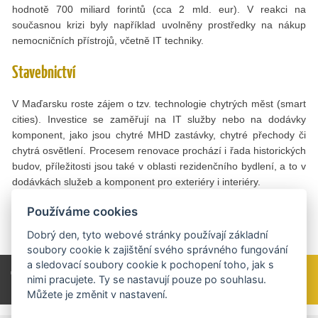
hodnotě 700 miliard forintů (cca 2 mld. eur). V reakci na
současnou krizi byly například uvolněny prostředky na nákup
nemocničních přístrojů, včetně IT techniky.
Stavebnictví
V Maďarsku roste zájem o tzv. technologie chytrých měst (smart
cities). Investice se zaměřují na IT služby nebo na dodávky
komponent, jako jsou chytré MHD zastávky, chytré přechody či
chytrá osvětlení. Procesem renovace prochází i řada historických
budov, příležitosti jsou také v oblasti rezidenčního bydlení, a to v
dodávkách služeb a komponent pro exteriéry i interiéry.
Text: Jiří Dorňák
Používáme cookies
Dobrý den, tyto webové stránky používají základní
Foto: Shutterstock
soubory cookie k zajištění svého správného fungování
a sledovací soubory cookie k pochopení toho, jak s
Celý článek si přečtěte v tištěné verzi TRADE
nimi pracujete. Ty se nastavují pouze po souhlasu.
NEWS 1 / 2021 na straně 21.
Můžete je změnit v nastavení.