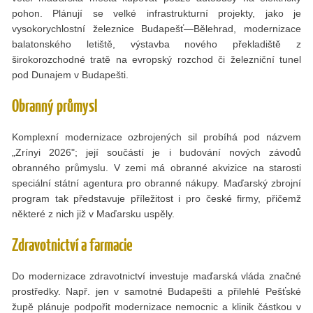
pohon. Plánují se velké infrastrukturní projekty, jako je
vysokorychlostní železnice Budapešť—Bělehrad, modernizace
balatonského letiště, výstavba nového překladiště z
širokorozchodné tratě na evropský rozchod či železniční tunel
pod Dunajem v Budapešti.
Obranný průmysl
Komplexní modernizace ozbrojených sil probíhá pod názvem
„Zrínyi 2026"; její součástí je i budování nových závodů
obranného průmyslu. V zemi má obranné akvizice na starosti
speciální státní agentura pro obranné nákupy. Maďarský zbrojní
program tak představuje příležitost i pro české firmy, přičemž
některé z nich již v Maďarsku uspěly.
Zdravotnictví a farmacie
Do modernizace zdravotnictví investuje maďarská vláda značné
prostředky. Např. jen v samotné Budapešti a přilehlé Pešťské
župě plánuje podpořit modernizace nemocnic a klinik částkou v