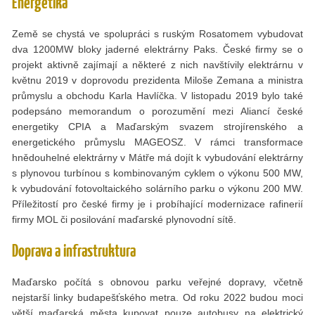
Energetika
Země se chystá ve spolupráci s ruským Rosatomem vybudovat
dva 1200MW bloky jaderné elektrárny Paks. České firmy se o
projekt aktivně zajímají a některé z nich navštívily elektrárnu v
květnu 2019 v doprovodu prezidenta Miloše Zemana a ministra
průmyslu a obchodu Karla Havlíčka. V listopadu 2019 bylo také
podepsáno memorandum o porozumění mezi Aliancí české
energetiky CPIA a Maďarským svazem strojírenského a
energetického průmyslu MAGEOSZ. V rámci transformace
hnědouhelné elektrárny v Mátře má dojít k vybudování elektrárny
s plynovou turbínou s kombinovaným cyklem o výkonu 500 MW,
k vybudování fotovoltaického solárního parku o výkonu 200 MW.
Příležitostí pro české firmy je i probíhající modernizace rafinerií
firmy MOL či posilování maďarské plynovodní sítě.
Doprava a infrastruktura
Maďarsko počítá s obnovou parku veřejné dopravy, včetně
nejstarší linky budapešťského metra. Od roku 2022 budou moci
větší maďarská města kupovat pouze autobusy na elektrický