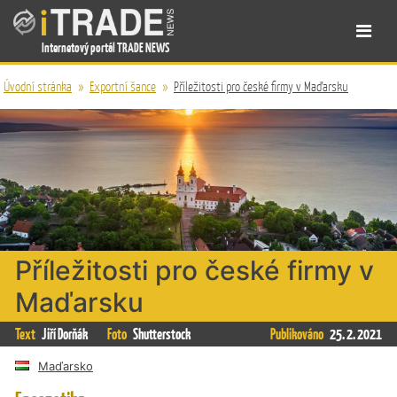
Internetový portál TRADE NEWS
Úvodní stránka
»
Exportní šance
»
Příležitosti pro české firmy v Maďarsku
Příležitosti pro české firmy v
Maďarsku
Text
Jiří Dorňák
Foto
Shutterstock
Publikováno
25. 2. 2021
Maďarsko