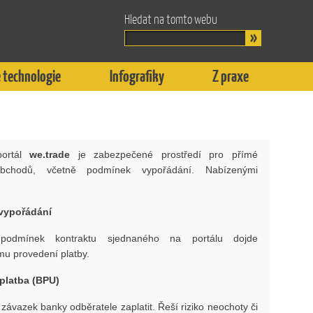
Hledat na tomto webu
 technologie
Infografiky
Z praxe
portál
we.trade
je zabezpečené prostředí pro přímé
obchodů, včetně podmínek vypořádání. Nabízenými
vypořádání
 podmínek kontraktu sjednaného na portálu dojde
mu provedení platby.
platba (BPU)
závazek banky odběratele zaplatit. Řeší riziko neochoty či