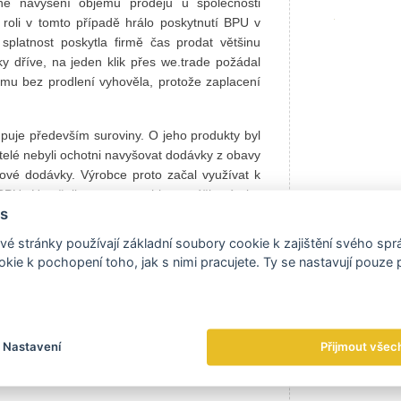
bné navýšení objemů prodejů u společnosti
u roli v tomto případě hrálo poskytnutí BPU v
splatnost poskytla firmě čas prodat většinu
y dříve, na jeden klik přes we.trade požádal
 mu bez prodlení vyhověla, protože zaplacení
puje především suroviny. O jeho produkty byl
telé nebyli ochotni navyšovat dodávky z obavy
ové dodávky. Výrobce proto začal využívat k
PU. Umožnilo mu to rychle navýšit výrobu
s
mu navýšení výroby, trojnásobnému navýšení
é stránky používají základní soubory cookie k zajištění svého sp
kie k pochopení toho, jak s nimi pracujete. Ty se nastavují pouze
odavatel „záruku“ solidnosti objednávky. V
hybějí. Poskytnutí BPU na we.trade je opět
Nastavení
Přijmout všec
y je to rychlé, bezpečné a jednoduché řešení,