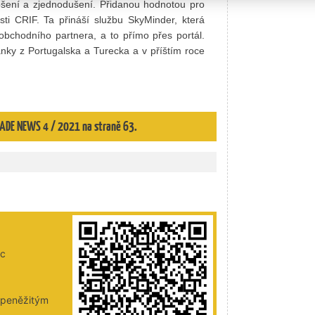
pšení a zjednodušení. Přidanou hodnotou pro
sti CRIF. Ta přináší službu SkyMinder, která
obchodního partnera, a to přímo přes portál.
anky z Portugalska a Turecka a v příštím roce
TRADE NEWS 4 / 2021 na straně 63.
ic
i peněžitým