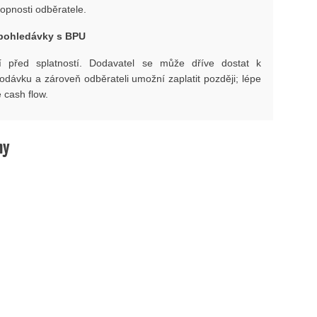
opnosti odběratele.
pohledávky s BPU
ní před splatností. Dodavatel se může dříve dostat k
dávku a zároveň odběrateli umožní zaplatit později; lépe
e cash flow.
hy