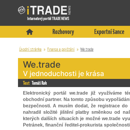
Internetový portál TRADE NEWS
Rozhovory
Exportní šance
Úvodní stránka
»
Finance a pojištění
»
We.trade
We.trade
V jednoduchosti je krása
Text
Tomáš Rak
Elektronický portál we.trade již využíváme 
obchodní partner. Na tomto způsobu vypořádání
bezpečnosti. A musím dodat, že registrace do 
nahradil složité jištění platby směnkou od na
kterých dalších situacích je možné we.trade využ
Petránek, finanční ředitel-prokurista společnost