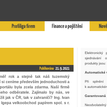
Profiliga firem
Finance a pojištění
Nové
Elektronický 
sjednávání 
produkty jsou:
Publikováno
21. 9. 2021
Automatické 
téměř rok a stejně tak náš tuzemský
Při splnění
 si ceníme především jednoduchosti a
k automatické
portálu byla zcela zdarma. Naší firmě
šeho odběratele. Zajímalo by nás, ve
Garantovaná 
ít jak v ČR, tak v zahraničí? Ing. Ivan
i Igepa velkoobchod papírem spol. s r.
Neodvolatelný 