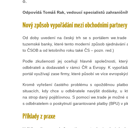
o.
Odpovídá Tomáš Rak, vedoucí specialistů zahraničn
Nový způsob vypořádání mezi obchodními partnery
Od doby uvedení na český trh se s portálem we.trade s
tuzemské banky, které tento moderní způsob sjednávání 
to ČSOB a od letošního roku také ČS – pozn. red.)
Podle zkušeností jej oceňují hlavně společnosti, kter
odběrateli a dodavateli v rámci ČR a Evropy. K vypořádá
portál využívají zase firmy, které působí ve více evropský
Kromě vyřešení častého problému s opožděnou platbou
situacích, kdy chce u odběratele navýšit dodávky, u kt
na strop daný pojišťovnou. S pomocí we.trade je možné 
s odběratelem o poskytnutí garantované platby (BPU) v pln
Příklady z praxe