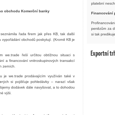
platební nesch
ího obchodu Komerční banky
Financování 
Profinancová
penězům za do
eznámila řada firem jak přes KB, tak další
si tak predikuj
a vypořádání obchodů poskytují. (Kromě KB je
Exportní tr
ým we.trade řeší určitou obtížnou situaci s
ní a financování vnitroskupinových transakcí
ch zemích.
 je we.trade prodávajícím využíván také v
erých si pojišťuje pohledávky – narazí však
objemy dodávek dále navyšovat, a to dohodou
é výši.