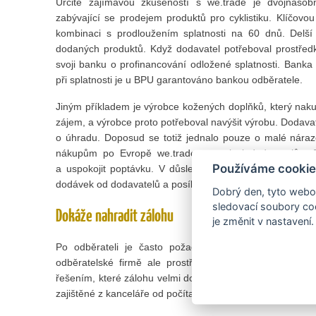
Určitě zajímavou zkušeností s we.trade je dvojnáso
zabývající se prodejem produktů pro cyklistiku. Klíčovo
kombinaci s prodloužením splatnosti na 60 dnů. Delší 
dodaných produktů. Když dodavatel potřeboval prostředk
svoji banku o profinancování odložené splatnosti. Banka
při splatnosti je u BPU garantováno bankou odběratele.
Jiným příkladem je výrobce kožených doplňků, který naku
zájem, a výrobce proto potřeboval navýšit výrobu. Dodava
o úhradu. Doposud se totiž jednalo pouze o malé náraz
nákupům po Evropě we.trade a poskytl dodavatelům B
Používáme cookie
a uspokojit poptávku. V důsledku došlo k dvojnásobné
dodávek od dodavatelů a posílení vzájemných vztahů.
Dobrý den, tyto webov
sledovací soubory coo
Dokáže nahradit zálohu
je změnit v nastavení.
Po odběrateli je často požadována záloha, aby měl d
odběratelské firmě ale prostředky na vydané zálohy c
řešením, které zálohu velmi dobře nahradí. Pro obě stran
zajištěné z kanceláře od počítače.