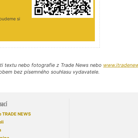
 budeme si
ti textu nebo fotografie z Trade News nebo
www.itradenew
působem bez písemného souhlasu vydavatele.
mací
se TRADE NEWS
li
n
upina