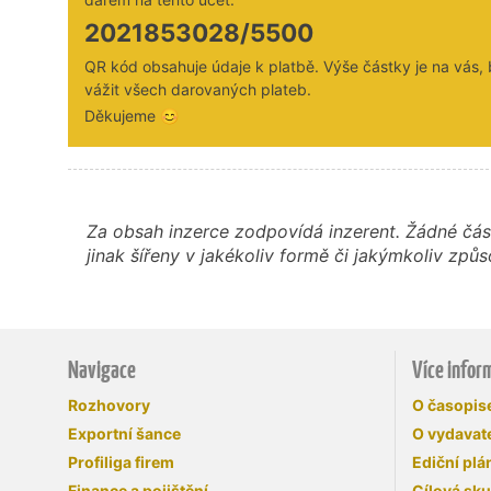
2021853028/5500
QR kód obsahuje údaje k platbě. Výše částky je na vás,
vážit všech darovaných plateb.
Děkujeme 😊
Za obsah inzerce zodpovídá inzerent. Žádné čás
jinak šířeny v jakékoliv formě či jakýmkoliv z
Navigace
Více infor
Rozhovory
O časopi
Exportní šance
O vydavate
Profiliga firem
Ediční plá
Finance a pojištění
Cílová sk