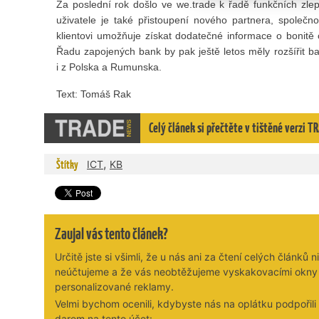
Za poslední rok došlo ve we.trade k řadě funkčních zle
uživatele je také přistoupení nového partnera, společno
klientovi umožňuje získat dodatečné informace o bonitě 
Řadu zapojených bank by pak ještě letos měly rozšířit b
i z Polska a Rumunska.
Text: Tomáš Rak
Celý článek si přečtěte v tištěné verzi 
,
Štítky
ICT
KB
Zaujal vás tento článek?
Určitě jste si všimli, že u nás ani za čtení celých článků n
neúčtujeme a že vás neobtěžujeme vyskakovacími okny
personalizované reklamy.
Velmi bychom ocenili, kdybyste nás na oplátku podpořil
darem na tento účet: