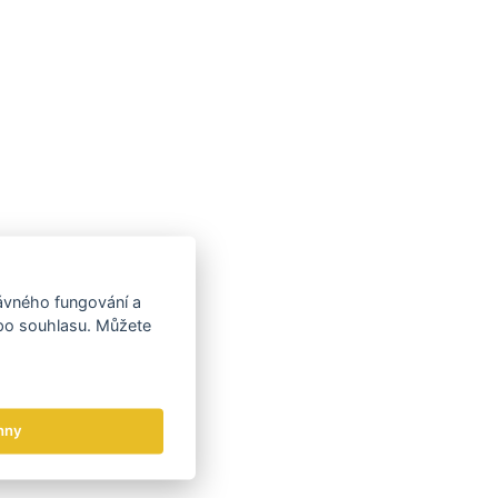
rávného fungování a
 po souhlasu. Můžete
hny