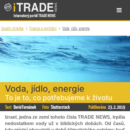
Internetový portál TRADE NEWS
Úvodní stránka
»
Finance a pojištění
»
Voda, jídlo, energie
Voda, jídlo, energie
To je to, co potřebujeme k životu
Text
David Formánek
Foto
Shutterstock
Publikováno
23. 2. 2019
Izrael, jedna ze zemí tohoto čísla TRADE NEWS, trpěla
nedostatkem vody už v biblických dobách. Od časů,
kdy místní obyvatelé v době klimatického extrému buď