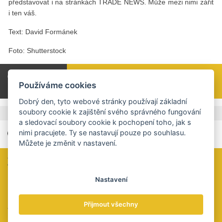
představovat i na stránkách TRADE NEWS. Může mezi nimi zářit
i ten váš.
Text: David Formánek
Foto: Shutterstock
Celý článek si přečtěte v tištěné verzi TRADE
Používáme cookies
NEWS 1 / 2019 na straně 43.
Dobrý den, tyto webové stránky používají základní
soubory cookie k zajištění svého správného fungování
,
Štítky
KB
Environment
a sledovací soubory cookie k pochopení toho, jak s
nimi pracujete. Ty se nastavují pouze po souhlasu.
Můžete je změnit v nastavení.
Zaujal vás tento článek?
Určitě jste si všimli, že u nás ani za čtení celých článků nic
Nastavení
neúčtujeme a že vás neobtěžujeme vyskakovacími okny
personalizované reklamy.
Přijmout všechny
Velmi bychom ocenili, kdybyste nás na oplátku podpořili
peněžitým darem na tento účet: