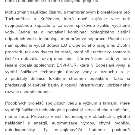
banka a podílíme se na řadě takovýchto projektů.
Mohu zmínit například čistírnu s membránovým bioreaktorem pro
Tuchoměřice a Kněževes, která nově zajišťuje více než
dvojnásobnou kapacitu a zároveň špičkovou kvalitu vyčištěné
vody. Jedná se o inovativní kombinaci biologického čištění
odpadních vod s technologií membránové separace. Podařilo se
nám společně využít dotace EU z Operačního programu Životní
prostředí, tak aby dvacet let stará, morálně i technicky zastaralá
čistička nebrzdila rozvoj obou obcí. Zároveň jsme rádi, že toto
řešení dodala společnost ENVI-PUR, která v Soběslavi vyvíjí a
vyrábí špičkové technologie úpravy vody a vzduchu a je
z podstaty definice lokálním středním podnikem. Takto si
představuji příspěvek banky k rozvoji infrastruktury, udržitelného
rozvoje a zaměstnanosti.
Podobných projektů spojujících vědu a výzkum s firmami, které
vyrábějí špičkové technologie a poskytují servis obcím a městům,
máme řadu. Převažují v nich technologie v oblastech chytrého
nakládání s energií, automatizace výroby, chytré mobility,
autodiagnostiky. Ty nejzajímavější budeme postupně