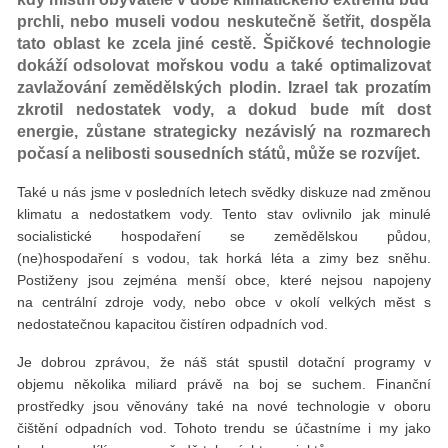
prchli, nebo museli vodou neskutečně šetřit, dospěla
tato oblast ke zcela jiné cestě. Špičkové technologie
dokáží odsolovat mořskou vodu a také optimalizovat
zavlažování zemědělských plodin. Izrael tak prozatím
zkrotil nedostatek vody, a dokud bude mít dost
energie, zůstane strategicky nezávislý na rozmarech
počasí a nelibosti sousedních států, může se rozvíjet.
Také u nás jsme v posledních letech svědky diskuze nad změnou
klimatu a nedostatkem vody. Tento stav ovlivnilo jak minulé
socialistické hospodaření se zemědělskou půdou,
(ne)hospodaření s vodou, tak horká léta a zimy bez sněhu.
Postiženy jsou zejména menší obce, které nejsou napojeny
na centrální zdroje vody, nebo obce v okolí velkých měst s
nedostatečnou kapacitou čistíren odpadních vod.
Je dobrou zprávou, že náš stát spustil dotační programy v
objemu několika miliard právě na boj se suchem. Finanční
prostředky jsou věnovány také na nové technologie v oboru
čištění odpadních vod. Tohoto trendu se účastníme i my jako