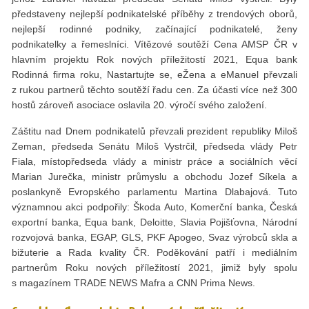
představeny nejlepší podnikatelské příběhy z trendových oborů,
nejlepší rodinné podniky, začínající podnikatelé, ženy
podnikatelky a řemeslníci. Vítězové soutěží Cena AMSP ČR v
hlavním projektu Rok nových příležitostí 2021, Equa bank
Rodinná firma roku, Nastartujte se, eŽena a eManuel převzali
z rukou partnerů těchto soutěží řadu cen. Za účasti více než 300
hostů zároveň asociace oslavila 20. výročí svého založení.
Záštitu nad Dnem podnikatelů převzali prezident republiky Miloš
Zeman, předseda Senátu Miloš Vystrčil, předseda vlády Petr
Fiala, místopředseda vlády a ministr práce a sociálních věcí
Marian Jurečka, ministr průmyslu a obchodu Jozef Síkela a
poslankyně Evropského parlamentu Martina Dlabajová. Tuto
významnou akci podpořily: Škoda Auto, Komerční banka, Česká
exportní banka, Equa bank, Deloitte, Slavia Pojišťovna, Národní
rozvojová banka, EGAP, GLS, PKF Apogeo, Svaz výrobců skla a
bižuterie a Rada kvality ČR. Poděkování patří i mediálním
partnerům Roku nových příležitostí 2021, jimiž byly spolu
s magazínem TRADE NEWS Mafra a CNN Prima News.