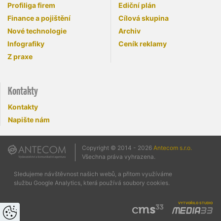
Profiliga firem
Ediční plán
Finance a pojištění
Cílová skupina
Nové technologie
Archiv
Infografiky
Ceník reklamy
Z praxe
Kontakty
Kontakty
Napište nám
Copyright © 2014 - 2026
Antecom s.r.o.
Všechna práva vyhrazena.
Sledujeme návštěvnost našich webů, a přitom využíváme
službu Google Analytics, která používá soubory cookies.
vytvořilo studio