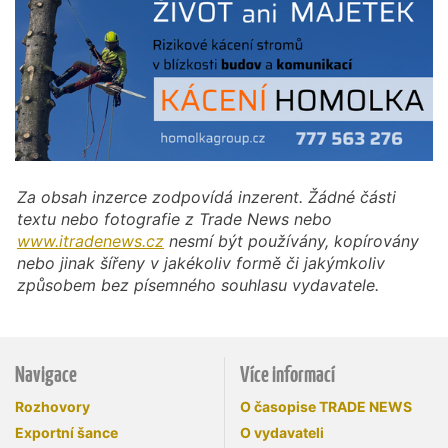
Za obsah inzerce zodpovídá inzerent. Žádné části
textu nebo fotografie z Trade News nebo
www.itradenews.cz
nesmí být používány, kopírovány
nebo jinak šířeny v jakékoliv formě či jakýmkoliv
způsobem bez písemného souhlasu vydavatele.
Navigace
Více informací
Rozhovory
O časopise TRADE NEWS
Exportní šance
O vydavateli