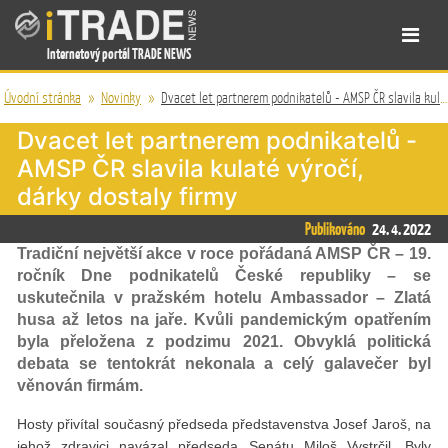
Internetový portál TRADE NEWS
Úvodní stránka
»
Novinky
»
Dvacet let partnerem podnikatelů - AMSP ČR slavila kulaté výročí, dárky dostaly firmy
Dvacet let partnerem podnikatelů -
AMSP ČR slavila kulaté výročí,
dárky dostaly firmy
Publikováno
24. 4. 2022
Tradiční největší akce v roce pořádaná AMSP ČR – 19.
ročník Dne podnikatelů České republiky – se
uskutečnila v pražském hotelu Ambassador – Zlatá
husa až letos na jaře. Kvůli pandemickým opatřením
byla přeložena z podzimu 2021. Obvyklá politická
debata se tentokrát nekonala a celý galavečer byl
věnován firmám.
Hosty přivítal současný předseda představenstva Josef Jaroš, na
jehož zdravici navázal předseda Senátu Miloš Vystrčil. Byly