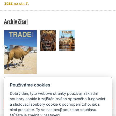
2022 na str. 7.
Archiv čísel
Používáme cookies
Dobrý den, tyto webové stránky používají základní
soubory cookie k zajištění svého správného fungování
Více informací o časopisu »
a sledovací soubory cookie k pochopení toho, jak s
nimi pracujete. Ty se nastavují pouze po souhlasu.
Můžete je změnit v nastavení.