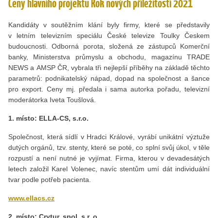
Ceny hlavního projektu Rok nových příležitostí 2021
Kandidáty v soutěžním klání byly firmy, které se představily
v letním televizním speciálu České televize Toulky Českem
budoucnosti. Odborná porota, složená ze zástupců Komerční
banky, Ministerstva průmyslu a obchodu, magazínu TRADE
NEWS a AMSP ČR, vybrala tři nejlepší příběhy na základě těchto
parametrů: podnikatelský nápad, dopad na společnost a šance
pro export. Ceny mj. předala i sama autorka pořadu, televizní
moderátorka Iveta Toušlová.
1. místo: ELLA-CS, s.r.o.
Společnost, která sídlí v Hradci Králové, vyrábí unikátní výztuže
dutých orgánů, tzv. stenty, které se poté, co splní svůj úkol, v těle
rozpustí a není nutné je vyjímat. Firma, kterou v devadesátých
letech založil Karel Volenec, navíc stentům umí dát individuální
tvar podle potřeb pacienta.
www.ellacs.cz
2. místo: Crytur, spol. s r. o.