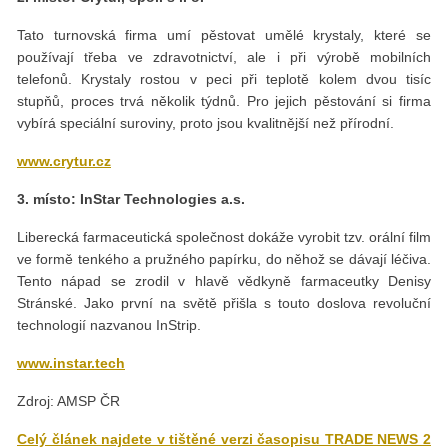
Tato turnovská firma umí pěstovat umělé krystaly, které se
používají třeba ve zdravotnictví, ale i při výrobě mobilních
telefonů. Krystaly rostou v peci při teplotě kolem dvou tisíc
stupňů, proces trvá několik týdnů. Pro jejich pěstování si firma
vybírá speciální suroviny, proto jsou kvalitnější než přírodní.
www.crytur.cz
3. místo: InStar Technologies a.s.
Liberecká farmaceutická společnost dokáže vyrobit tzv. orální film
ve formě tenkého a pružného papírku, do něhož se dávají léčiva.
Tento nápad se zrodil v hlavě vědkyně farmaceutky Denisy
Stránské. Jako první na světě přišla s touto doslova revoluční
technologií nazvanou InStrip.
www.instar.tech
Zdroj: AMSP ČR
Celý článek najdete v tištěné verzi časopisu TRADE NEWS 2