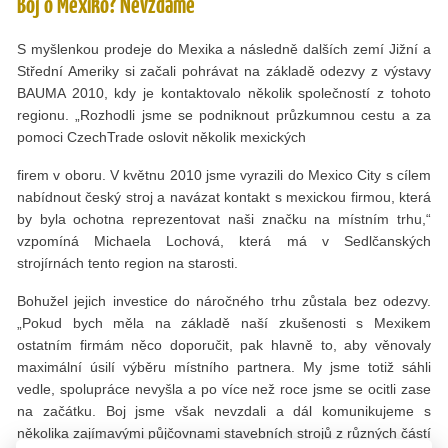
Boj o Mexiko? Nevzdáme
S myšlenkou prodeje do Mexika a následně dalších zemí Jižní a
Střední Ameriky si začali pohrávat na základě odezvy z výstavy
BAUMA 2010, kdy je kontaktovalo několik společností z tohoto
regionu. „Rozhodli jsme se podniknout průzkumnou cestu a za
pomoci CzechTrade oslovit několik mexických
firem v oboru. V květnu 2010 jsme vyrazili do Mexico City s cílem
nabídnout český stroj a navázat kontakt s mexickou firmou, která
by byla ochotna reprezentovat naši značku na místním trhu,“
vzpomíná Michaela Lochová, která má v Sedlčanských
strojírnách tento region na starosti.
Bohužel jejich investice do náročného trhu zůstala bez odezvy.
„Pokud bych měla na základě naší zkušenosti s Mexikem
ostatním firmám něco doporučit, pak hlavně to, aby věnovaly
maximální úsilí výběru místního partnera. My jsme totiž sáhli
vedle, spolupráce nevyšla a po více než roce jsme se ocitli zase
na začátku. Boj jsme však nevzdali a dál komunikujeme s
několika zajímavými půjčovnami stavebních strojů z různých částí