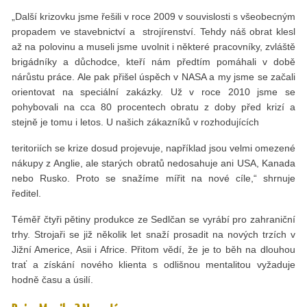
„Další krizovku jsme řešili v roce 2009 v souvislosti s všeobecným
propadem ve stavebnictví a strojírenství. Tehdy náš obrat klesl
až na polovinu a museli jsme uvolnit i některé pracovníky, zvláště
brigádníky a důchodce, kteří nám předtím pomáhali v době
nárůstu práce. Ale pak přišel úspěch v NASA a my jsme se začali
orientovat na speciální zakázky. Už v roce 2010 jsme se
pohybovali na cca 80 procentech obratu z doby před krizí a
stejně je tomu i letos. U našich zákazníků v rozhodujících
teritoriích se krize dosud projevuje, například jsou velmi omezené
nákupy z Anglie, ale starých obratů nedosahuje ani USA, Kanada
nebo Rusko. Proto se snažíme mířit na nové cíle,“ shrnuje
ředitel.
Téměř čtyři pětiny produkce ze Sedlčan se vyrábí pro zahraniční
trhy. Strojaři se již několik let snaží prosadit na nových trzích v
Jižní Americe, Asii i Africe. Přitom vědí, že je to běh na dlouhou
trať a získání nového klienta s odlišnou mentalitou vyžaduje
hodně času a úsilí.