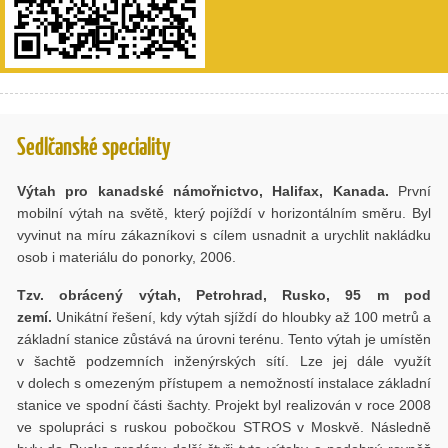
Sedlčanské speciality
Výtah pro kanadské námořnictvo, Halifax, Kanada.
První
mobilní výtah na světě, který pojíždí v horizontálním směru. Byl
vyvinut na míru zákazníkovi s cílem usnadnit a urychlit nakládku
osob i materiálu do ponorky, 2006.
Tzv. obrácený výtah, Petrohrad, Rusko, 95 m pod
zemí.
Unikátní řešení, kdy výtah sjíždí do hloubky až 100 metrů a
základní stanice zůstává na úrovni terénu. Tento výtah je umístěn
v šachtě podzemních inženýrských sítí. Lze jej dále využít
v dolech s omezeným přístupem a nemožností instalace základní
stanice ve spodní části šachty. Projekt byl realizován v roce 2008
ve spolupráci s ruskou pobočkou STROS v Moskvě. Následně