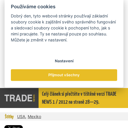
Mexika, které projevily zájem o distribuci našich výtahů.“
Používáme cookies
Podle exportní manažerky STROSu je situace ztížena také
Dobrý den, tyto webové stránky používají základní
cenovou politikou, kterou hodně ovlivňují čínské výrobky a
soubory cookie k zajištění svého správného fungování
mentalita Mexičanů. Ti jednak upřednostňují dlouhotrvající
a sledovací soubory cookie k pochopení toho, jak s
obchodní vztahy a jim známou produkci a také stále ještě před
nimi pracujete. Ty se nastavují pouze po souhlasu.
kvalitou a dlouhou životností kladou důraz na cenu výrobku.
Můžete je změnit v nastavení.
„Přesto věříme, že v Mexiku v blízké době prorazíme. Důležité je
nenechat se odradit prvotním neúspěchem, komunikovat hlavně
Nastavení
telefonicky a podnikat pracovní cesty za potenciálními partnery a
zákazníky. Osobní kontakt a znalost španělštiny jsou velkým
trumfem,“ shrnuje Michaela Lochová své zkušenosti s mexickými
Přijmout všechny
obchodníky.
Celý článek si přečtěte v tištěné verzi TRADE
NEWS 1 / 2012 na straně 28—29.
,
Štítky
USA
Mexiko