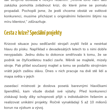
zakázka pomohla zvládnout krizi, do které jsme se pomalu
propadali. Pochopili jsme, že jestli chceme obstát ve světové
konkurenci, musíme přicházet s originálními řešeními šitými na
míru klientovi,“ zdůrazňuje.
Cesta z krize? Speciální projekty
Krizové situace jsou sedlčanští strojaři zvyklí řešit a nestrkat
hlavu do písku. Například v devadesátých letech to s nimi dobře
nevypadalo. Jednu dobu to dokonce směřovalo k tomu, že se
podnik se čtyřicetiletou tradicí zavře. Měnili se majitelé, mizely
stroje. Pak přišel současný majitel a tomu se podařilo strojírnám
vrátit jejich zašlou slávu. Dnes v nich pracuje na dvě stě lidí a
mapa světa v jejich
zasedací místnosti je doslova posetá barevnými hlavičkami
špendlíků, kam všude dodali své výtahy. Před konkurencí
získávají body díky schopnosti přijít s individuálním řešením a
realizovat unikátní projekty. Ročně vynakládají 5 až 10 milionů
korun na výzkum a vývoj.