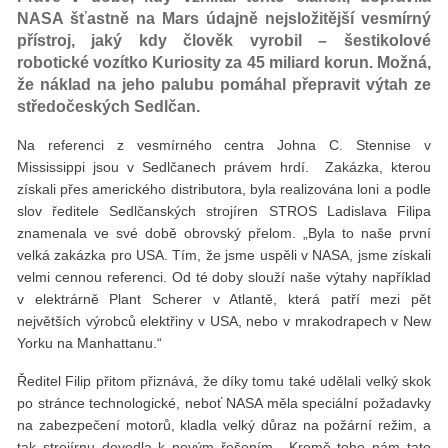
NASA šťastně na Mars údajně nejsložitější vesmírný
přístroj, jaký kdy člověk vyrobil – šestikolové
robotické vozítko Kuriosity za 45 miliard korun. Možná,
že náklad na jeho palubu pomáhal přepravit výtah ze
středočeských Sedlčan.
Na referenci z vesmírného centra Johna C. Stennise v
Mississippi jsou v Sedlčanech právem hrdí. Zakázka, kterou
získali přes amerického distributora, byla realizována loni a podle
slov ředitele Sedlčanských strojíren STROS Ladislava Filipa
znamenala ve své době obrovský přelom. „Byla to naše první
velká zakázka pro USA. Tím, že jsme uspěli v NASA, jsme získali
velmi cennou referenci. Od té doby slouží naše výtahy například
v elektrárně Plant Scherer v Atlantě, která patří mezi pět
největších výrobců elektřiny v USA, nebo v mrakodrapech v New
Yorku na Manhattanu.“
Ředitel Filip přitom přiznává, že díky tomu také udělali velký skok
po stránce technologické, neboť NASA měla speciální požadavky
na zabezpečení motorů, kladla velký důraz na požární režim, a
tak strojírnu dovedla k novým řešením. „Kromě toho nám tato