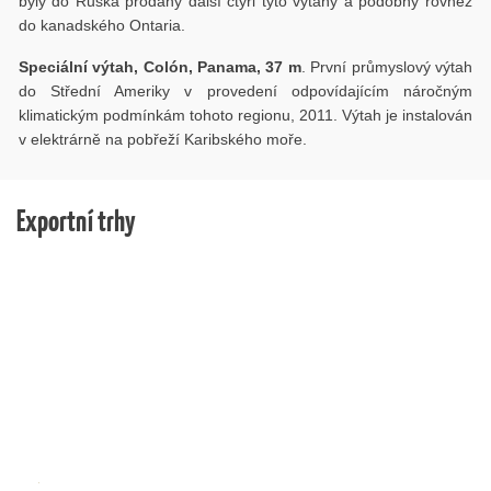
byly do Ruska prodány další čtyři tyto výtahy a podobný rovněž
do kanadského Ontaria.
Speciální výtah, Colón, Panama, 37 m
. První průmyslový výtah
do Střední Ameriky v provedení odpovídajícím náročným
klimatickým podmínkám tohoto regionu, 2011. Výtah je instalován
v elektrárně na pobřeží Karibského moře.
Exportní trhy