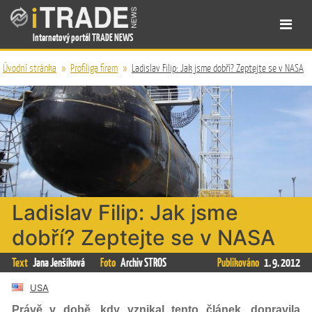
Internetový portál TRADE NEWS
Úvodní stránka
»
Profiliga firem
»
Ladislav Filip: Jak jsme dobří? Zeptejte se v NASA
Ladislav Filip: Jak jsme
dobří? Zeptejte se v NASA
Text
Jana Jenšíková
Foto
Archiv STROS
Publikováno
1. 9. 2012
USA
Právě v době, kdy vznikal tento článek, dopravila