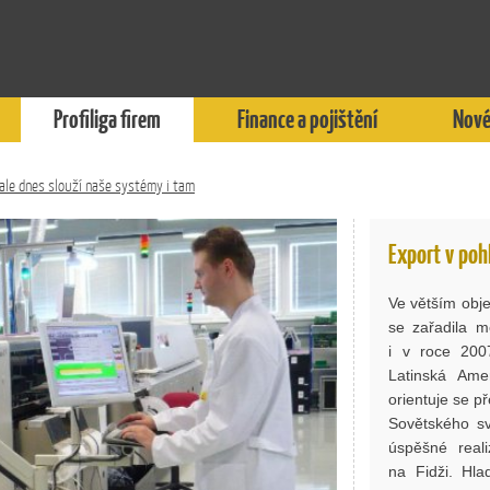
Profiliga firem
Finance a pojištění
Nové
, ale dnes slouží naše systémy i tam
Export v poh
Ve větším obje
se zařadila 
i v roce 2007
Latinská Ame
orientuje se p
Sovětského sv
úspěšné real
na Fidži. Hla