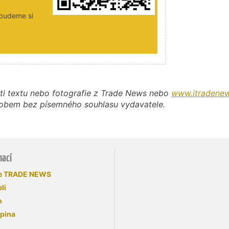
 budeme si
ti textu nebo fotografie z Trade News nebo
www.itradenew
působem bez písemného souhlasu vydavatele.
mací
se TRADE NEWS
li
n
upina