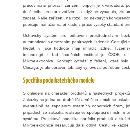
pracovníci si připravili zařízení, připojili je k validátoru
do čtecího prostoru zařízení, a když se vysunula, zkoum
zapsat. Naše zařízení, na rozdíl od některých konkurenční
popisuje manažer na příkladu z praxe vysoký standard pro
Ostravský systém pro odbavení prostřednictvím bezko
automatizací a omezením papírových jízdenek. Cestující
hledat, v jaké hodnotě mají uhradit jízdné. Tuzems
technologií z řad finančních institucí je ČSOB, s 
Mikroelektronika. Koncept vychází z řešení, které by
Chicagu, je ale upraven tak, aby vyhovoval potřebám čes
Specifika podnikatelského modelu
S ohledem na charakter produktů a následných projektů 
Zakázky se jedna od druhé liší a většina z nich se uskute
eventuálně se zapojením externích odborných firem, jež 
případech se zakázka realizuje ve spolupráci s místním 
systému. Projektová specifika portfolia produktů a slu
Mikroelektronice nezaručují další odbyt. Cestu ke každé