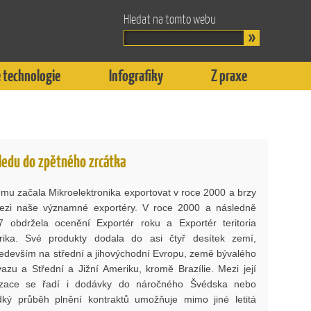
Hledat na tomto webu
 technologie
Infografiky
Z praxe
ledu do zpětného zrcátka
mu začala Mikroelektronika exportovat v roce 2000 a brzy
mezi naše významné exportéry. V roce 2000 a následně
 obdržela ocenění Exportér roku a Exportér teritoria
rika. Své produkty dodala do asi čtyř desítek zemí,
ředevším na střední a jihovýchodní Evropu, země bývalého
azu a Střední a Jižní Ameriku, kromě Brazílie. Mezi její
izace se řadí i dodávky do náročného Švédska nebo
dký průběh plnění kontraktů umožňuje mimo jiné letitá