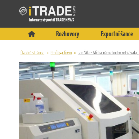
Internetový portál TRADE NEWS
Rozhovory
Exportní šance
Úvodní stránka
»
Profiliga firem
»
Jan Šilar: Afrika nám dlouho odolávala