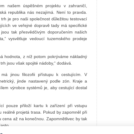
ém našem úspěšném projektu v zahraničí,
ká republika nás nezajímá. Není to pravda.
 trh je pro naši společnost důležitou testovací
ujících ve veřejné dopravě tady má specifické
u jsou tak přesvědčivým doporučením našich
a,“ vysvětluje vedoucí tuzemského prodeje
aná hodnota, z níž potom pokrýváme nákladný
trh jsou však spojité nádoby,“ dodává.
á jinou filozofii přístupu k cestujícím. V
metrický, jinde nastavený podle zón. Kraje a
ílem výrobce systémů je, aby cestující dostal
cí pouze přiloží kartu k zařízení při vstupu
u reálně projetá trasa. Pokud by zapomněl při
 mu cena až na konečnou. Zapomnětlivec by tak
často.