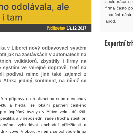
spolupráce s
ho odolávala, ale
firma často po
 i tam
finanční nástr
apod.
Publikováno
13. 12. 2017
Exportní tr
ika v Liberci nový odbavovací systém
platit jak na zastávkách v automatech na
ních validátorů, zbystřily i firmy na
 systém ve veřejné dopravě, třetí na
eli podívat mimo jiné také zájemci z
 Afrika jediný kontinent, na němž se
stě a přípravy na realizaci na sebe nenechaly
ktu a hledali se lokální partneři českého
pro úspěšný byznys v Africe velmi důležití.
specifika a v neposlední řadě i trocha štěstí při
omáhat vyhledávat obchodní příležitosti a
edí klíčové. V oboru, v němž se pohybuje firma