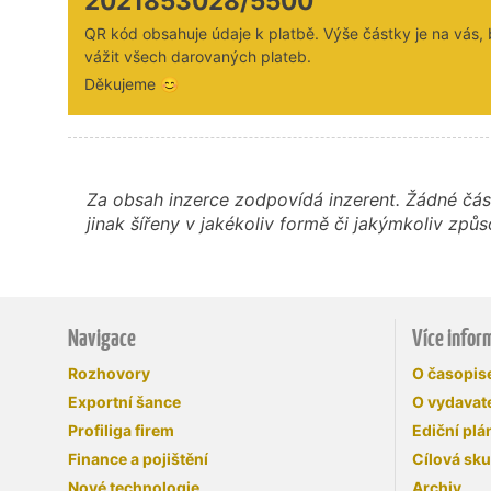
2021853028/5500
QR kód obsahuje údaje k platbě. Výše částky je na vás,
vážit všech darovaných plateb.
Děkujeme 😊
Za obsah inzerce zodpovídá inzerent. Žádné čás
jinak šířeny v jakékoliv formě či jakýmkoliv z
Navigace
Více infor
Rozhovory
O časopi
Exportní šance
O vydavate
Profiliga firem
Ediční plá
Finance a pojištění
Cílová sk
Nové technologie
Archiv