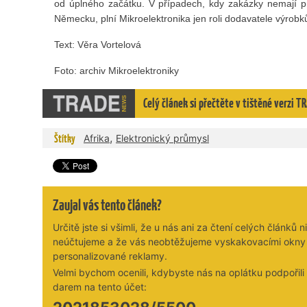
od úplného začátku. V případech, kdy zakázky nemají p
Německu, plní Mikroelektronika jen roli dodavatele výrobků a
Text: Věra Vortelová
Foto: archiv Mikroelektroniky
Celý článek si přečtěte v tištěné verzi
,
Štítky
Afrika
Elektronický průmysl
Zaujal vás tento článek?
Určitě jste si všimli, že u nás ani za čtení celých článků n
neúčtujeme a že vás neobtěžujeme vyskakovacími okny
personalizované reklamy.
Velmi bychom ocenili, kdybyste nás na oplátku podpořil
darem na tento účet: