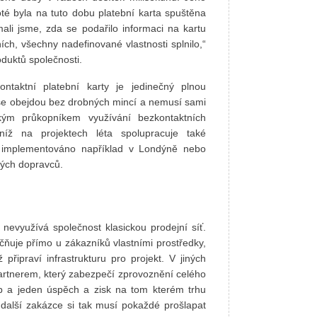
, poté byla na tuto dobu platební karta spuštěna
ali jsme, zda se podařilo informaci na kartu
ch, všechny nadefinované vlastnosti splnilo,“
duktů společnosti.
ntaktní platební karty je jedinečný plnou
 se obejdou bez drobných mincí a nemusí sami
kým průkopníkem využívání bezkontaktních
níž na projektech léta spolupracuje také
lo implementováno například v Londýně nebo
kých dopravců.
nevyužívá společnost klasickou prodejní síť.
čňuje přímo u zákazníků vlastními prostředky,
připraví infrastrukturu pro projekt. V jiných
partnerem, který zabezpečí zprovoznění celého
žeb a jeden úspěch a zisk na tom kterém trhu
 další zakázce si tak musí pokaždé prošlapat