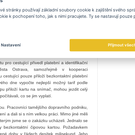
s
 většinou jednodušeji. I velká města tam mají
cí se zvýhodněným jízdným, přestupy, slevy
é stránky používají základní soubory cookie k zajištění svého sp
u a při přestupu vám systém sdělí, že platíte
kie k pochopení toho, jak s nimi pracujete. Ty se nastavují pouze
ející jízdenka. Pokud si dopravce nadefinuje,
erém momentě ještě zbývá jízdného, pak máte
Novotný.
Nastavení
Přijmout všec
u pro cestující přivedl platební a identifikační
sta Ostrava, samozřejmě v kooperaci
 cestující pouze přiloží bezkontaktní platební
ého dne vypočte nejlepší možný tarif podle
pu přiloží kartu na snímač, mohou jezdit celý
čítávali, co se jim vyplatí.
kou. Pracovníci tamějšího dopravního podniku,
šení a dali si s ním velkou práci. Mimo jiné měli
 kterým jsme se o zakázku ucházeli. Jednalo se
nky bezkontaktní čipovou kartou. Požadavkem
vené doby v řádech desítek milisekund. Jeho