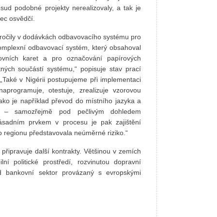
sud podobné projekty nerealizovaly, a tak je
nec osvědčí.
úročily v dodávkách odbavovacího systému pro
komplexní odbavovací systém, který obsahoval
ovních karet a pro označování papírových
ných součástí systému,“ popisuje stav prací
 „Také v Nigérii postupujeme při implementaci
aprogramuje, otestuje, zrealizuje vzorovou
 jako je například převod do místního jazyka a
ám – samozřejmě pod pečlivým dohledem
Zásadním prvkem v procesu je pak zajištění
o regionu představovala neúměrné riziko.“
připravuje další kontrakty. Většinou v zemích
lní politické prostředí, rozvinutou dopravní
lad bankovní sektor provázaný s evropskými