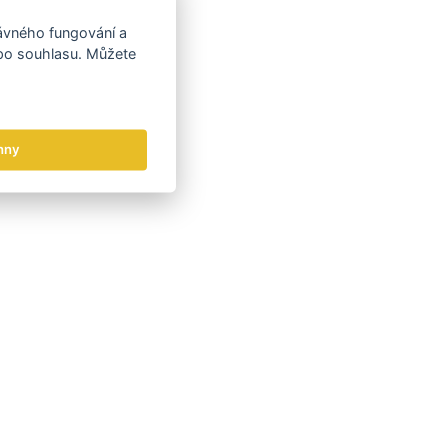
rávného fungování a
 po souhlasu. Můžete
hny