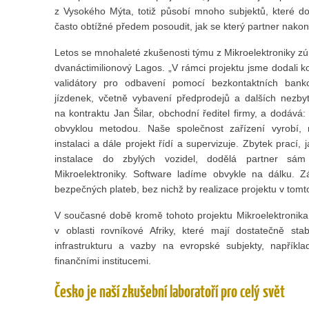
z Vysokého Mýta, totiž působí mnoho subjektů, které do
často obtížné předem posoudit, jak se který partner nako
Letos se mnohaleté zkušenosti týmu z Mikroelektroniky z
dvanáctimilionový Lagos. „V rámci projektu jsme dodali 
validátory pro odbavení pomocí bezkontaktních bank
jízdenek, včetně vybavení předprodejů a dalších nezbyt
na kontraktu Jan Šilar, obchodní ředitel firmy, a dodává:
obvyklou metodou. Naše společnost zařízení vyrobí, n
instalaci a dále projekt řídí a supervizuje. Zbytek prací,
instalace do zbylých vozidel, dodělá partner s
Mikroelektroniky. Software ladíme obvykle na dálku. 
bezpečných plateb, bez nichž by realizace projektu v tomt
V současné době kromě tohoto projektu Mikroelektronika 
v oblasti rovníkové Afriky, které mají dostatečně stabi
infrastrukturu a vazby na evropské subjekty, napřík
finančními institucemi.
Česko je naší zkušební laboratoří pro celý svět