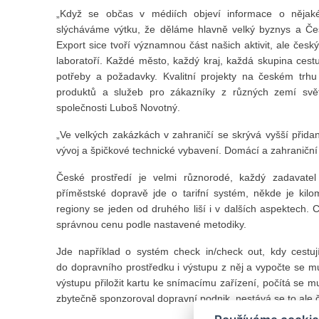
„Když se občas v médiích objeví informace o nějak
slýcháváme výtku, že děláme hlavně velký byznys a Čes
Export sice tvoří významnou část našich aktivit, ale český
laboratoří. Každé město, každý kraj, každá skupina cest
potřeby a požadavky. Kvalitní projekty na českém trh
produktů a služeb pro zákazníky z různých zemí svět
společnosti Luboš Novotný.
„Ve velkých zakázkách v zahraničí se skrývá vyšší přid
vývoj a špičkové technické vybavení. Domácí a zahraniční 
České prostředí je velmi různorodé, každý zadavatel m
příměstské dopravě jde o tarifní systém, někde je kilo
regiony se jeden od druhého liší i v dalších aspektech. C
správnou cenu podle nastavené metodiky.
Jde například o systém check in/check out, kdy cestují
do dopravního prostředku i výstupu z něj a vypočte se m
výstupu přiložit kartu ke snímacímu zařízení, počítá se
zbytečně sponzoroval dopravní podnik, nestává se to ale 