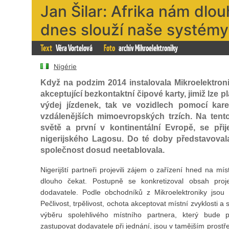
Jan Šilar: Afrika nám dlou
dnes slouží naše systémy
Text
Věra Vortelová
Foto
archiv Mikroelektroniky
Nigérie
Když na podzim 2014 instalovala Mikroelektron
akceptující bezkontaktní čipové karty, jimiž lze 
výdej jízdenek, tak ve vozidlech pomocí karet
vzdálenějších mimoevropských trzích. Na tento
světě a první v kontinentální Evropě, se přij
nigerijského Lagosu. Do té doby představovala
společnost dosud neetablovala.
Nigerijští partneři projevili zájem o zařízení hned na mí
dlouho čekat. Postupně se konkretizoval obsah proje
dodavatele. Podle obchodníků z Mikroelektroniky jsou 
Pečlivost, trpělivost, ochota akceptovat místní zvyklosti a 
výběru spolehlivého místního partnera, který bude p
zastupovat dodavatele při jednání, jsou v tamějším prostř