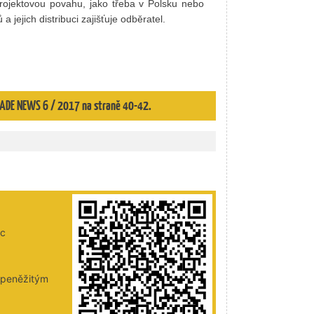
rojektovou povahu, jako třeba v Polsku nebo
 jejich distribuci zajišťuje odběratel.
 TRADE NEWS 6 / 2017 na straně 40-42.
ic
i peněžitým