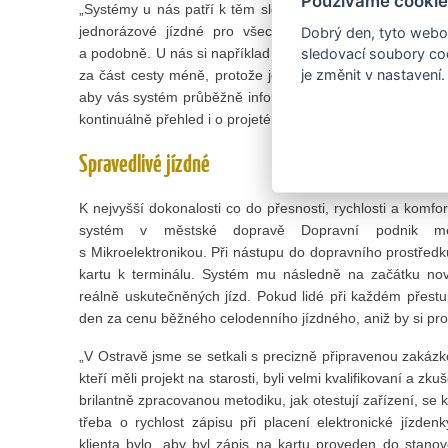
Používáme cookie
„Systémy u nás patří k těm složitějším, zahraničí funguje
jednorázové jízdné pro všechny, nezohledňují cestují
Dobrý den, tyto webov
a podobně. U nás si například koupíte 90minutovou jízdenk
sledovací soubory coo
je změnit v nastavení.
za část cesty méně, protože je ještě v platnosti předcház
aby vás systém průběžně informoval, kolik vám v tom kt
kontinuálně přehled i o projetém čase,“ pokračuje Luboš 
Spravedlivé jízdné
K nejvyšší dokonalosti co do přesnosti, rychlosti a komfort
systém v městské dopravě Dopravní podnik mě
s Mikroelektronikou. Při nástupu do dopravního prostředku
kartu k terminálu. Systém mu následně na začátku nov
reálně uskutečněných jízd. Pokud lidé při každém přestu
den za cenu běžného celodenního jízdného, aniž by si propo
„V Ostravě jsme se setkali s precizně připravenou zakáz
kteří měli projekt na starosti, byli velmi kvalifikovaní a zku
brilantně zpracovanou metodiku, jak otestují zařízení, se
třeba o rychlost zápisu při placení elektronické jízde
klienta bylo, aby byl zápis na kartu proveden do stano