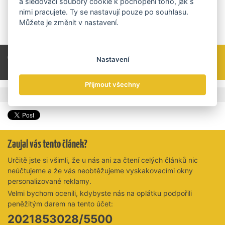
a sledovací soubory cookie k pochopení toho, jak s
nám nikdo nepřišel zeptat na práci konstruktéra ani obráběče či
nimi pracujete. Ty se nastavují pouze po souhlasu.
svářeče. Zato máme plnou databázi poptávek na kancelářskou
Můžete je změnit v nastavení.
práci.
Celý článek si přečtěte v tištěné verzi TRADE
Nastavení
NEWS 4 / 2013 na straně 38—39.
Přijmout všechny
,
,
Štítky
Strojírenství
Vzdělávání
Inovace
Zaujal vás tento článek?
Určitě jste si všimli, že u nás ani za čtení celých článků nic
neúčtujeme a že vás neobtěžujeme vyskakovacími okny
personalizované reklamy.
Velmi bychom ocenili, kdybyste nás na oplátku podpořili
peněžitým darem na tento účet:
2021853028/5500