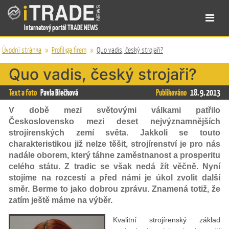
Internetový portál TRADE NEWS
Úvodní stránka
»
Profiliga firem
»
Quo vadis, český strojaři?
Quo vadis, český strojaři?
Text a foto
Pavla Břečková
Publikováno
18. 9. 2013
V době mezi světovými válkami patřilo
Československo mezi deset nejvýznamnějších
strojírenských zemí světa. Jakkoli se touto
charakteristikou již nelze těšit, strojírenství je pro nás
nadále oborem, který táhne zaměstnanost a prosperitu
celého státu. Z tradic se však nedá žít věčně. Nyní
stojíme na rozcestí a před námi je úkol zvolit další
směr. Berme to jako dobrou zprávu. Znamená totiž, že
zatím ještě máme na výběr.
Kvalitní strojírenský základ