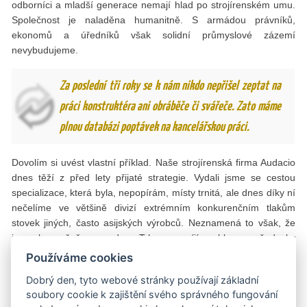
odborníci a mladší generace nemají hlad po strojírenském umu.
Společnost je naladěna humanitně. S armádou právníků,
ekonomů a úředníků však solidní průmyslové zázemí
nevybudujeme.
Za poslední tři roky se k nám nikdo nepřišel zeptat na
práci konstruktéra ani obráběče či svářeče. Zato máme
plnou databázi poptávek na kancelářskou práci.
Dovolím si uvést vlastní příklad. Naše strojírenská firma Audacio
dnes těží z před lety přijaté strategie. Vydali jsme se cestou
specializace, která byla, nepopírám, místy trnitá, ale dnes díky ní
nečelíme ve většině divizí extrémním konkurenčním tlakům
stovek jiných, často asijských výrobců. Neznamená to však, že
jsme bezpečně za vodou. Trh se vyvíjí rychle a požadavky
odběratelů prudce rostou. Na kvalitu, kreativitu, produktivitu i na
Používáme cookies
profesionální servis.
Dobrý den, tyto webové stránky používají základní
Kvalitní pracovníky však hledáme těžko. Za poslední tři roky se k
soubory cookie k zajištění svého správného fungování