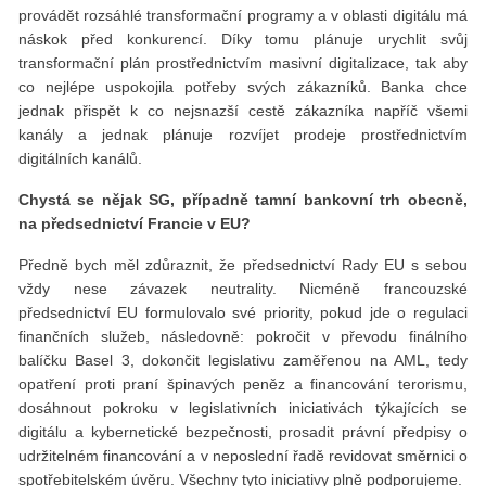
provádět rozsáhlé transformační programy a v oblasti digitálu má
náskok před konkurencí. Díky tomu plánuje urychlit svůj
transformační plán prostřednictvím masivní digitalizace, tak aby
co nejlépe uspokojila potřeby svých zákazníků. Banka chce
jednak přispět k co nejsnazší cestě zákazníka napříč všemi
kanály a jednak plánuje rozvíjet prodeje prostřednictvím
digitálních kanálů.
Chystá se nějak SG, případně tamní bankovní trh obecně,
na předsednictví Francie v EU?
Předně bych měl zdůraznit, že předsednictví Rady EU s sebou
vždy nese závazek neutrality. Nicméně francouzské
předsednictví EU formulovalo své priority, pokud jde o regulaci
finančních služeb, následovně: pokročit v převodu finálního
balíčku Basel 3, dokončit legislativu zaměřenou na AML, tedy
opatření proti praní špinavých peněz a financování terorismu,
dosáhnout pokroku v legislativních iniciativách týkajících se
digitálu a kybernetické bezpečnosti, prosadit právní předpisy o
udržitelném financování a v neposlední řadě revidovat směrnici o
spotřebitelském úvěru. Všechny tyto iniciativy plně podporujeme.