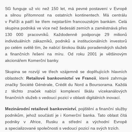
SG funguje už víc než 150 let, má pevné postavení v Evropě
a silnou přítomnost na ostatních kontinentech. Má centrálu
v Paříži a patří ke třem nejstarším francouzským bankám. Celá
skupina podniká ve více než šedesáti zemích a zaměstnává přes
130 000 pracovníků. Každodenně podporuje 29 milionů
individuálních zákazníků, podniků a institucionálních investorů
po celém světě tím, že nabízí širokou škálu poradenských služeb
a finančních řešení na míru. Od roku 2001 je většinovým
akcionářem Komerční banky.
Skupina se rozvíjí ve třech vzájemně se doplňujících hlavních
oblastech:
Retailové bankovnictví ve Francii
, které zahrnuje
značky Société Générale, Crédit du Nord a Boursorama. Každá
z těchto značek nabízí komplexní škálu vícekanálových
finančních služeb s vedoucí pozicí v oblasti digitálních inovací.
Mezinárodní retailové bankovnictví
, pojištění a finanční služby
podnikům, jehož součástí je i Komerční banka. Tato oblast čítá
podniky v Africe, Rusku a střední a východní Evropě
a specializované společnosti s vedoucí pozicí na svých trzích.