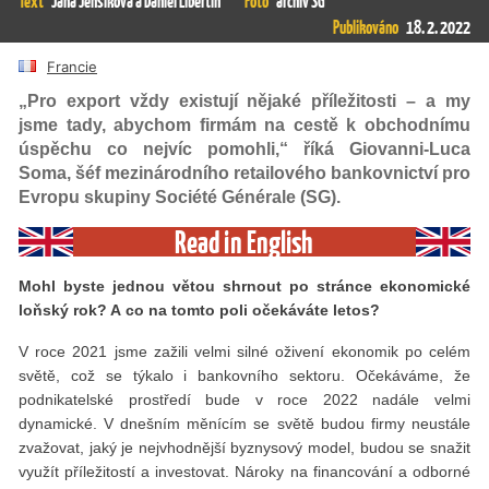
Text
Jana Jenšíková a Daniel Libertin
Foto
archiv SG
Publikováno
18. 2. 2022
Francie
„Pro export vždy existují nějaké příležitosti – a my
jsme tady, abychom firmám na cestě k obchodnímu
úspěchu co nejvíc pomohli,“ říká Giovanni-Luca
Soma, šéf mezinárodního retailového bankovnictví pro
Evropu skupiny Société Générale (SG).
Read in English
Mohl byste jednou větou shrnout po stránce ekonomické
loňský rok? A co na tomto poli očekáváte letos?
V roce 2021 jsme zažili velmi silné oživení ekonomik po celém
světě, což se týkalo i bankovního sektoru. Očekáváme, že
podnikatelské prostředí bude v roce 2022 nadále velmi
dynamické. V dnešním měnícím se světě budou firmy neustále
zvažovat, jaký je nejvhodnější byznysový model, budou se snažit
využít příležitostí a investovat. Nároky na financování a odborné