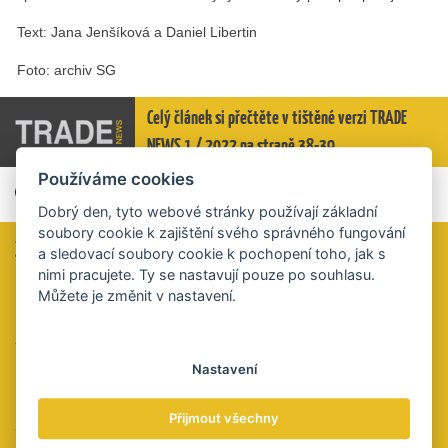
Text: Jana Jenšíková a Daniel Libertin
Foto: archiv SG
Celý článek si přečtěte v tištěné verzi TRADE
NEWS 1 / 2022 na straně 38-39.
Používáme cookies
Dobrý den, tyto webové stránky používají základní
soubory cookie k zajištění svého správného fungování
Zaujal vás tento článek?
a sledovací soubory cookie k pochopení toho, jak s
nimi pracujete. Ty se nastavují pouze po souhlasu.
Určitě jste si všimli, že u nás ani za čtení celých článků nic
Můžete je změnit v nastavení.
neúčtujeme a že vás neobtěžujeme vyskakovacími okny
personalizované reklamy.
Velmi bychom ocenili, kdybyste nás na oplátku podpořili
peněžitým darem na tento účet:
Nastavení
2021853028/5500
Přijmout všechny
QR kód obsahuje údaje k platbě. Výše částky je na vás,