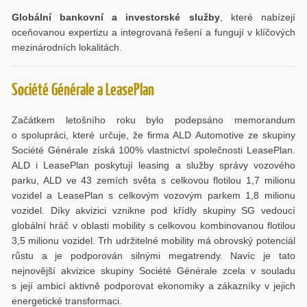
Globální bankovní a investorské služby
, které nabízejí
oceňovanou expertizu a integrovaná řešení a fungují v klíčových
mezinárodních lokalitách.
Société Générale a LeasePlan
Začátkem letošního roku bylo podepsáno memorandum
o spolupráci, které určuje, že firma ALD Automotive ze skupiny
Société Générale získá 100% vlastnictví společnosti LeasePlan.
ALD i LeasePlan poskytují leasing a služby správy vozového
parku, ALD ve 43 zemích světa s celkovou flotilou 1,7 milionu
vozidel a LeasePlan s celkovým vozovým parkem 1,8 milionu
vozidel. Díky akvizici vznikne pod křídly skupiny SG vedoucí
globální hráč v oblasti mobility s celkovou kombinovanou flotilou
3,5 milionu vozidel. Trh udržitelné mobility má obrovský potenciál
růstu a je podporován silnými megatrendy. Navíc je tato
nejnovější akvizice skupiny Société Générale zcela v souladu
s její ambicí aktivně podporovat ekonomiky a zákazníky v jejich
energetické transformaci.