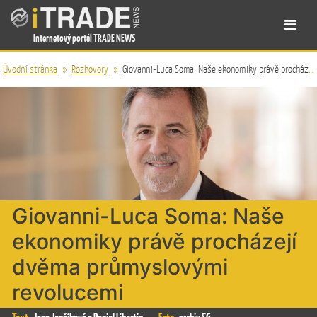
Internetový portál TRADE NEWS
Úvodní stránka
»
Rozhovory
»
Giovanni-Luca Soma: Naše ekonomiky právě procházejí dvěma průmyslovými revolucemi
Giovanni-Luca Soma: Naše
ekonomiky právě procházejí
dvěma průmyslovými
revolucemi