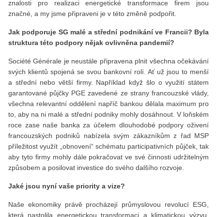
znalosti pro realizaci energetické transformace firem jsou
značné, a my jsme připraveni je v této změně podpořit.
Jak podporuje SG malé a střední podnikání ve Francii? Byla
struktura této podpory nějak ovlivněna pandemií?
Société Générale je neustále připravena plnit všechna očekávání
svých klientů spojená se svou bankovní rolí. Ať už jsou to menší
a střední nebo větší firmy. Například když šlo o využití státem
garantované půjčky PGE zavedené ze strany francouzské vlády,
všechna relevantní oddělení napříč bankou dělala maximum pro
to, aby na ni malé a střední podniky mohly dosáhnout. V loňském
roce zase naše banka za účelem dlouhodobé podpory oživení
francouzských podniků nabízela svým zákazníkům z řad MSP
příležitost využít „obnovení“ schématu participativních půjček, tak
aby tyto firmy mohly dále pokračovat ve své činnosti udržitelným
způsobem a posilovat investice do svého dalšího rozvoje.
Jaké jsou nyní vaše priority a vize?
Naše ekonomiky právě procházejí průmyslovou revolucí ESG,
která nastolila energetickou transformaci a klimatickou výzvu,