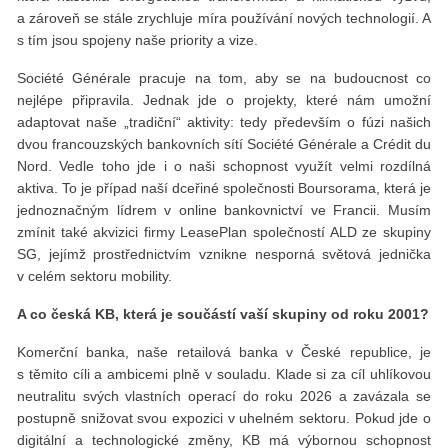
a zároveň se stále zrychluje míra používání nových technologií. A
s tím jsou spojeny naše priority a vize.
Société Générale pracuje na tom, aby se na budoucnost co
nejlépe připravila. Jednak jde o projekty, které nám umožní
adaptovat naše „tradiční“ aktivity: tedy především o fúzi našich
dvou francouzských bankovních sítí Société Générale a Crédit du
Nord. Vedle toho jde i o naši schopnost využít velmi rozdílná
aktiva. To je případ naší dceřiné společnosti Boursorama, která je
jednoznačným lídrem v online bankovnictví ve Francii. Musím
zmínit také akvizici firmy LeasePlan společností ALD ze skupiny
SG, jejímž prostřednictvím vznikne nesporná světová jednička
v celém sektoru mobility.
A co česká KB, která je součástí vaší skupiny od roku 2001?
Komerční banka, naše retailová banka v České republice, je
s těmito cíli a ambicemi plně v souladu. Klade si za cíl uhlíkovou
neutralitu svých vlastních operací do roku 2026 a zavázala se
postupně snižovat svou expozici v uhelném sektoru. Pokud jde o
digitální a technologické změny, KB má výbornou schopnost