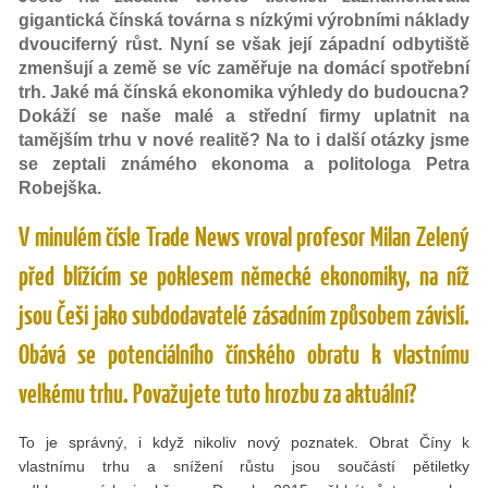
gigantická čínská továrna s nízkými výrobními náklady
dvouciferný růst. Nyní se však její západní odbytiště
zmenšují a země se víc zaměřuje na domácí spotřební
trh. Jaké má čínská ekonomika výhledy do budoucna?
Dokáží se naše malé a střední firmy uplatnit na
tamějším trhu v nové realitě? Na to i další otázky jsme
se zeptali známého ekonoma a politologa Petra
Robejška.
V minulém čísle Trade News vroval profesor Milan Zelený
před blížícím se poklesem německé ekonomiky, na níž
jsou Češi jako subdodavatelé zásadním způsobem závislí.
Obává se potenciálního čínského obratu k vlastnímu
velkému trhu. Považujete tuto hrozbu za aktuální?
To je správný, i když nikoliv nový poznatek. Obrat Číny k
vlastnímu trhu a snížení růstu jsou součástí pětiletky