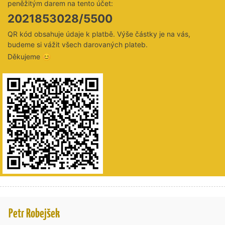
peněžitým darem na tento účet:
2021853028/5500
QR kód obsahuje údaje k platbě. Výše částky je na vás,
budeme si vážit všech darovaných plateb.
Děkujeme 😊
Petr Robejšek