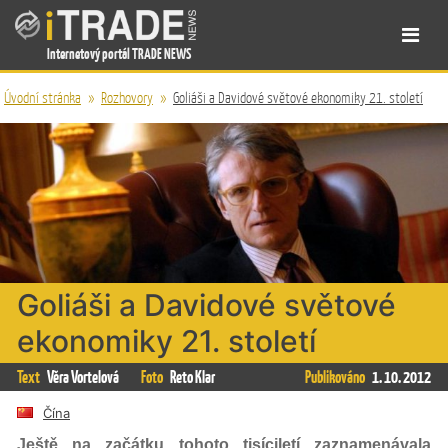
Internetový portál TRADE NEWS
Úvodní stránka
»
Rozhovory
»
Goliáši a Davidové světové ekonomiky 21. století
Goliáši a Davidové světové
ekonomiky 21. století
Text
Věra Vortelová
Foto
Reto Klar
Publikováno
1. 10. 2012
Čína
Ještě na začátku tohoto tisíciletí zaznamenávala