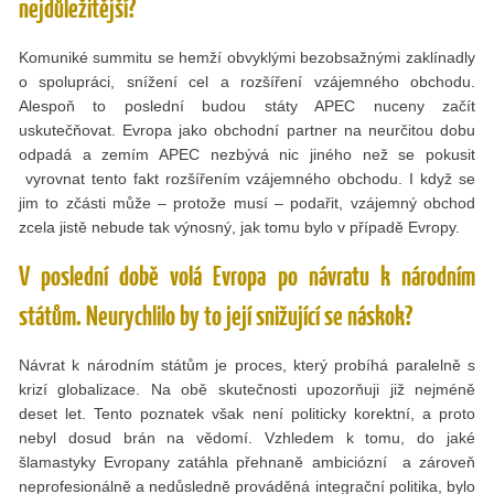
nejdůležitější?
Komuniké summitu se hemží obvyklými bezobsažnými zaklínadly
o spolupráci, snížení cel a rozšíření vzájemného obchodu.
Alespoň to poslední budou státy APEC nuceny začít
uskutečňovat. Evropa jako obchodní partner na neurčitou dobu
odpadá a zemím APEC nezbývá nic jiného než se pokusit
vyrovnat tento fakt rozšířením vzájemného obchodu. I když se
jim to zčásti může – protože musí – podařit, vzájemný obchod
zcela jistě nebude tak výnosný, jak tomu bylo v případě Evropy.
V poslední době volá Evropa po návratu k národním
státům. Neurychlilo by to její snižující se náskok?
Návrat k národním státům je proces, který probíhá paralelně s
krizí globalizace. Na obě skutečnosti upozorňuji již nejméně
deset let. Tento poznatek však není politicky korektní, a proto
nebyl dosud brán na vědomí. Vzhledem k tomu, do jaké
šlamastyky Evropany zatáhla přehnaně ambiciózní a zároveň
neprofesionálně a nedůsledně prováděná integrační politika, bylo