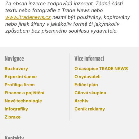
Za obsah inzerce zodpovídá inzerent. Žádné části
textu nebo fotografie z Trade News nebo
www.itradenews.cz
nesmí být používány, kopírovány
nebo jinak šířeny v jakékoliv formě či jakýmkoliv
způsobem bez písemného souhlasu vydavatele.
Navigace
Více informací
Rozhovory
O časopise TRADE NEWS
Exportní šance
O vydavateli
Profiliga firem
Ediční plán
Finance a pojištění
Cílová skupina
Nové technologie
Archiv
Infografiky
Ceník reklamy
Z praxe
Kontakty