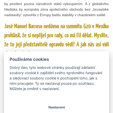
by posílení pozice národních států vykoupením. A z globálního
hlediska by evropská zóna společného obchodu bez „bruselské
nadstavby“ vytvořila z Evropy baštu stability v chaotickém světě.
José Manuel Barroso nedávno na summitu G20 v Mexiku
prohlásil, že si nepřijel pro rady, co má EU dělat. Myslíte,
že to její představitelé opravdu vědí? A jak nás asi vidí
zbytek světa?
Používáme cookies
Barroso přesně ví, co by chtěl on, ale nechce vzít na vědomí to,
Dobrý den, tyto webové stránky používají základní
co by bylo dobré pro Evropany. Zájmy bruselské centrály a zájmy
soubory cookie k zajištění svého správného fungování
občanů kontinentu spolu skoro nikdy nesouzněly. Teď si zřetelně
a sledovací soubory cookie k pochopení toho, jak s
protiřečí. To však neznamená, že ti, kteří chtěli na mexickém
nimi pracujete. Ty se nastavují pouze po souhlasu.
summitu Evropanům radit, mysleli na něco jiného než výlučně na
Můžete je změnit v nastavení.
své vlastní zájmy. Pro ostatní mocnosti jsou Evropané nástroj
nebo překážka pro dosahování jejich vlastních cílů.
Věříte proroctví některých expertů o vzniku tří
Nastavení