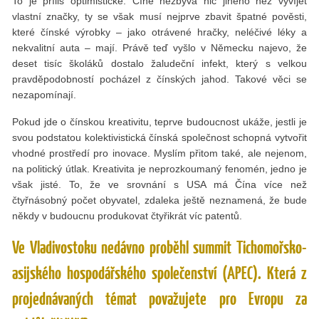
To je příliš optimistické. Číně nezbývá nic jiného než vyvíjet
vlastní značky, ty se však musí nejprve zbavit špatné pověsti,
které čínské výrobky – jako otrávené hračky, neléčivé léky a
nekvalitní auta – mají. Právě teď vyšlo v Německu najevo, že
deset tisíc školáků dostalo žaludeční infekt, který s velkou
pravděpodobností pocházel z čínských jahod. Takové věci se
nezapomínají.
Pokud jde o čínskou kreativitu, teprve budoucnost ukáže, jestli je
svou podstatou kolektivistická čínská společnost schopná vytvořit
vhodné prostředí pro inovace. Myslím přitom také, ale nejenom,
na politický útlak. Kreativita je neprozkoumaný fenomén, jedno je
však jisté. To, že ve srovnání s USA má Čína více než
čtyřnásobný počet obyvatel, zdaleka ještě neznamená, že bude
někdy v budoucnu produkovat čtyřikrát víc patentů.
Ve Vladivostoku nedávno proběhl summit Tichomořsko-
asijského hospodářského společenství (APEC). Která z
projednávaných témat považujete pro Evropu za