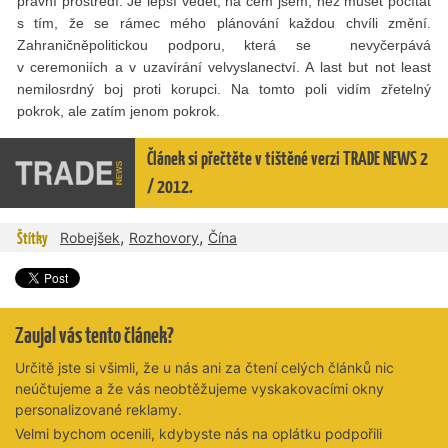
právní prostředí. Je lepší vědět, na čem jsem, než muset počítat
s tím, že se rámec mého plánování každou chvíli změní.
Zahraničněpolitickou podporu, která se nevyčerpává
v ceremoniích a v uzavírání velvyslanectví. A last but not least
nemilosrdný boj proti korupci. Na tomto poli vidím zřetelný
pokrok, ale zatím jenom pokrok.
Článek si přečtěte v tištěné verzi TRADE NEWS 2
/ 2012.
,
,
Štítky
Robejšek
Rozhovory
Čína
Zaujal vás tento článek?
Určitě jste si všimli, že u nás ani za čtení celých článků nic
neúčtujeme a že vás neobtěžujeme vyskakovacími okny
personalizované reklamy.
Velmi bychom ocenili, kdybyste nás na oplátku podpořili