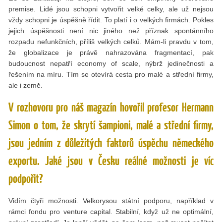
premise. Lidé jsou schopni vytvořit velké celky, ale už nejsou
vždy schopni je úspěšně řídit. To platí i o velkých firmách. Pokles
jejich úspěšnosti není nic jiného než příznak spontánního
rozpadu nefunkčních, příliš velkých celků. Mám-li pravdu v tom,
že globalizace je právě nahrazována fragmentací, pak
budoucnost nepatří economy of scale, nýbrž jedinečnosti a
řešením na míru. Tím se otevírá cesta pro malé a střední firmy,
ale i země.
V rozhovoru pro náš magazín hovořil profesor Hermann
Simon o tom, že skrytí šampioni, malé a střední firmy,
jsou jedním z důležitých faktorů úspěchu německého
exportu. Jaké jsou v Česku reálné možnosti je víc
podpořit?
Vidím čtyři možnosti. Velkorysou státní podporu, například v
rámci fondu pro venture capital. Stabilní, když už ne optimální,