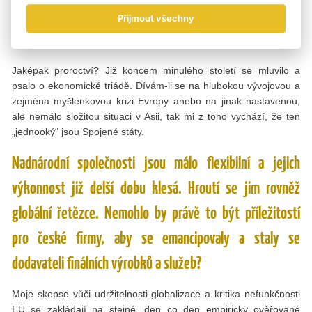
světových mocenských center G3? Evropa – Spojené
Přijmout všechny
státy a Kanada, případně i Mexiko – Asie?
Jaképak proroctví? Již koncem minulého století se mluvilo a
psalo o ekonomické triádě. Dívám-li se na hlubokou vývojovou a
zejména myšlenkovou krizi Evropy anebo na jinak nastavenou,
ale nemálo složitou situaci v Asii, tak mi z toho vychází, že ten
„jednooký“ jsou Spojené státy.
Nadnárodní společnosti jsou málo flexibilní a jejich
výkonnost již delší dobu klesá. Hroutí se jim rovněž
globální řetězce. Nemohlo by právě to být příležitostí
pro české firmy, aby se emancipovaly a staly se
dodavateli finálních výrobků a služeb?
Moje skepse vůči udržitelnosti globalizace a kritika nefunkčnosti
EU se zakládají na stejné, den co den empiricky ověřované