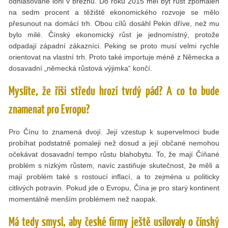
odhlasované loni v březnu. Do roku 2015 měl být růst zpomalen
na sedm procent a těžiště ekonomického rozvoje se mělo
přesunout na domácí trh. Obou cílů dosáhl Pekin dříve, než mu
bylo milé. Čínský ekonomický růst je jednomístný, protože
odpadají západní zákazníci. Peking se proto musí velmi rychle
orientovat na vlastní trh. Proto také importuje méně z Německa a
dosavadní „německá růstová výjimka“ končí.
Myslíte, že říši středu hrozí tvrdý pád? A co to bude
znamenat pro Evropu?
Pro Čínu to znamená dvojí. Její vzestup k supervelmoci bude
probíhat podstatně pomaleji než dosud a její občané nemohou
očekávat dosavadní tempo růstu blahobytu. To, že mají Číňané
problém s nízkým růstem, navíc zastiňuje skutečnost, že měli a
mají problém také s rostoucí inflací, a to zejména u politicky
citlivých potravin. Pokud jde o Evropu, Čína je pro starý kontinent
momentálně menším problémem než naopak.
Má tedy smysl, aby české firmy ještě usilovaly o čínský