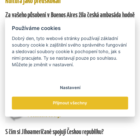
Kultura jako předskokan
Za vašeho působení v Buenos Aires žila česká ambasáda hodně
kulturou a vědou. Nebyl jste za to v době, kdy ve světě vládnou
Používáme cookies
ekonomické ukazatele, kritizován?
Dobrý den, tyto webové stránky používají základní
U svých nadřízených jsem si nejednou kvůli tomu udělal zle. Ale
soubory cookie k zajištění svého správného fungování
v rozvíjejících se ekonomikách platí víc než kde jinde, že nejprve
a sledovací soubory cookie k pochopení toho, jak s
musíte trpělivým snažením získat zájem a důvěru svých
nimi pracujete. Ty se nastavují pouze po souhlasu.
partnerů. Proto jsem zval naše přední umělce a vědce a nechal
Můžete je změnit v nastavení.
místní elitu objevovat a poznávat české kulturní bohatství. Třeba
v Peru byli okouzleni Talichovým kvartetem nebo dílem ﬁlmaře a
animátora Švankmajera. Až poté jsem své protějšky upozornil na
Nastavení
kvality českého průmyslu a vědy.
Přijmout všechny
Současné úspory na nesprávném místě přinesou
v budoucnu ztráty.
S čím si Jihoameričané spojují Českou republiku?