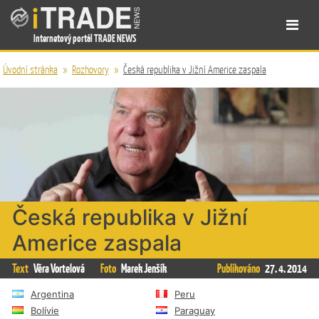
Internetový portál TRADE NEWS
Úvodní stránka
»
Rozhovory
»
Česká republika v Jižní Americe zaspala
Česká republika v Jižní
Americe zaspala
Text
Věra Vortelová
Foto
Marek Jenšík
Publikováno
27. 4. 2014
Argentina
Peru
Bolívie
Paraguay