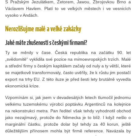
S Pražským Jezulátkem, Zetorem, Jawou, Zbrojovkou Brno a
Václavem Havlem. Platí to ve velkých městech i ve vesnicích
vysoko v Andách.
Nerozlišujme malé a velké zakázky
Jaké máte zkušenosti s českými firmami?
Ty se měnily v čase. Česká republika na začátku 90. let
„svědomitě“ vyklidila své pozice na mimoevropských trzích. Malé
a střední ﬁrmy s českým kapitálem začaly od nuly a ty větší, které
se majetkově transformovaly, často uvěřily, že k růstu jim postačí
export na trhy EU. Z této iluze je před šesti lety brutálně vyvedla
ekonomická krize.
Vzpomínám si, jak jsem v devadesátých letech tlumočil jednomu
velkému tuzemskému výrobci poptávku Argentinců na kolejnice
na rekonstrukci metra. Pan ředitel však tehdy vyhodnotil obchod
jako nezajímavý, protože do Německa je to blíž. I když nešlo o
marginální částku, protože dolar byl tehdy za 40 korun, ještě
důležitějším přínosem mohla být ﬁrmě reference. Navázala by