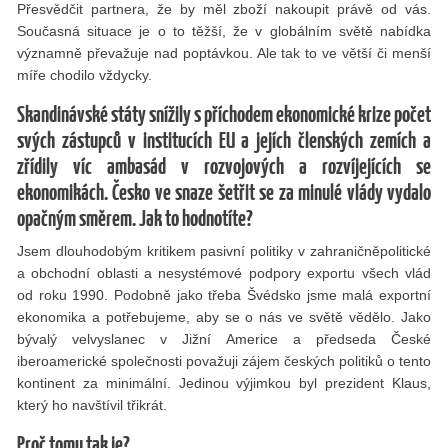
Přesvědčit partnera, že by měl zboží nakoupit právě od vás.
Současná situace je o to těžší, že v globálním světě nabídka
významně převažuje nad poptávkou. Ale tak to ve větší či menší
míře chodilo vždycky.
Skandinávské státy snížily s příchodem ekonomické krize počet
svých zástupců v institucích EU a jejích členských zemích a
zřídily víc ambasád v rozvojových a rozvíjejících se
ekonomikách. Česko ve snaze šetřit se za minulé vlády vydalo
opačným směrem. Jak to hodnotíte?
Jsem dlouhodobým kritikem pasivní politiky v zahraničněpolitické
a obchodní oblasti a nesystémové podpory exportu všech vlád
od roku 1990. Podobně jako třeba Švédsko jsme malá exportní
ekonomika a potřebujeme, aby se o nás ve světě vědělo. Jako
bývalý velvyslanec v Jižní Americe a předseda České
iberoamerické společnosti považuji zájem českých politiků o tento
kontinent za minimální. Jedinou výjimkou byl prezident Klaus,
který ho navštívil třikrát.
Proč tomu tak je?