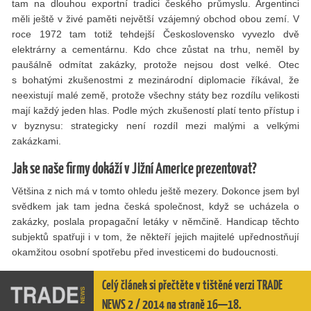
tam na dlouhou exportní tradici českého průmyslu. Argentinci
měli ještě v živé paměti největší vzájemný obchod obou zemí. V
roce 1972 tam totiž tehdejší Československo vyvezlo dvě
elektrárny a cementárnu. Kdo chce zůstat na trhu, neměl by
paušálně odmítat zakázky, protože nejsou dost velké. Otec
s bohatými zkušenostmi z mezinárodní diplomacie říkával, že
neexistují malé země, protože všechny státy bez rozdílu velikosti
mají každý jeden hlas. Podle mých zkušeností platí tento přístup i
v byznysu: strategicky není rozdíl mezi malými a velkými
zakázkami.
Jak se naše firmy dokáží v Jižní Americe prezentovat?
Většina z nich má v tomto ohledu ještě mezery. Dokonce jsem byl
svědkem jak tam jedna česká společnost, když se ucházela o
zakázky, poslala propagační letáky v němčině. Handicap těchto
subjektů spatřuji i v tom, že někteří jejich majitelé upřednostňují
okamžitou osobní spotřebu před investicemi do budoucnosti.
Celý článek si přečtěte v tištěné verzi TRADE
NEWS 2 / 2014 na straně 16—18.