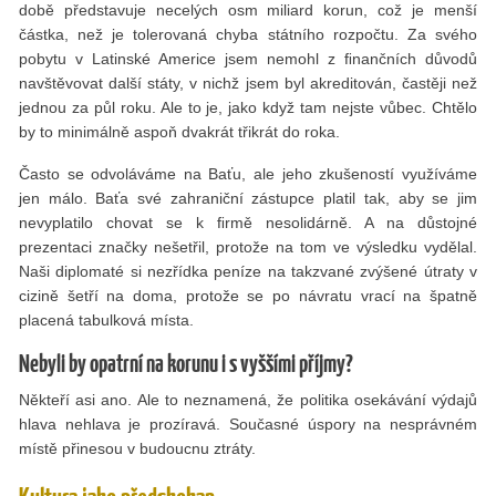
době představuje necelých osm miliard korun, což je menší
částka, než je tolerovaná chyba státního rozpočtu. Za svého
pobytu v Latinské Americe jsem nemohl z ﬁnančních důvodů
navštěvovat další státy, v nichž jsem byl akreditován, častěji než
jednou za půl roku. Ale to je, jako když tam nejste vůbec. Chtělo
by to minimálně aspoň dvakrát třikrát do roka.
Často se odvoláváme na Baťu, ale jeho zkušeností využíváme
jen málo. Baťa své zahraniční zástupce platil tak, aby se jim
nevyplatilo chovat se k ﬁrmě nesolidárně. A na důstojné
prezentaci značky nešetřil, protože na tom ve výsledku vydělal.
Naši diplomaté si nezřídka peníze na takzvané zvýšené útraty v
cizině šetří na doma, protože se po návratu vrací na špatně
placená tabulková místa.
Nebyli by opatrní na korunu i s vyššími příjmy?
Někteří asi ano. Ale to neznamená, že politika osekávání výdajů
hlava nehlava je prozíravá. Současné úspory na nesprávném
místě přinesou v budoucnu ztráty.