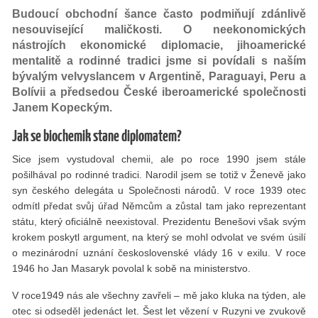
Budoucí obchodní šance často podmiňují zdánlivě
nesouvisející maličkosti. O neekonomických
nástrojích ekonomické diplomacie, jihoamerické
mentalitě a rodinné tradici jsme si povídali s naším
bývalým velvyslancem v Argentině, Paraguayi, Peru a
Bolívii a předsedou České iberoamerické společnosti
Janem Kopeckým.
Jak se biochemik stane diplomatem?
Sice jsem vystudoval chemii, ale po roce 1990 jsem stále
pošilhával po rodinné tradici. Narodil jsem se totiž v Ženevě jako
syn českého delegáta u Společnosti národů. V roce 1939 otec
odmítl předat svůj úřad Němcům a zůstal tam jako reprezentant
státu, který oﬁciálně neexistoval. Prezidentu Benešovi však svým
krokem poskytl argument, na který se mohl odvolat ve svém úsilí
o mezinárodní uznání československé vlády 16 v exilu. V roce
1946 ho Jan Masaryk povolal k sobě na ministerstvo.
V roce1949 nás ale všechny zavřeli – mě jako kluka na týden, ale
otec si odseděl jedenáct let. Šest let vězení v Ruzyni ve zvukově