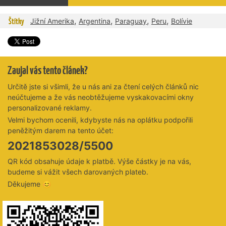
,
,
,
,
Štítky
Jižní Amerika
Argentina
Paraguay
Peru
Bolívie
Zaujal vás tento článek?
Určitě jste si všimli, že u nás ani za čtení celých článků nic
neúčtujeme a že vás neobtěžujeme vyskakovacími okny
personalizované reklamy.
Velmi bychom ocenili, kdybyste nás na oplátku podpořili
peněžitým darem na tento účet:
2021853028/5500
QR kód obsahuje údaje k platbě. Výše částky je na vás,
budeme si vážit všech darovaných plateb.
Děkujeme 😊