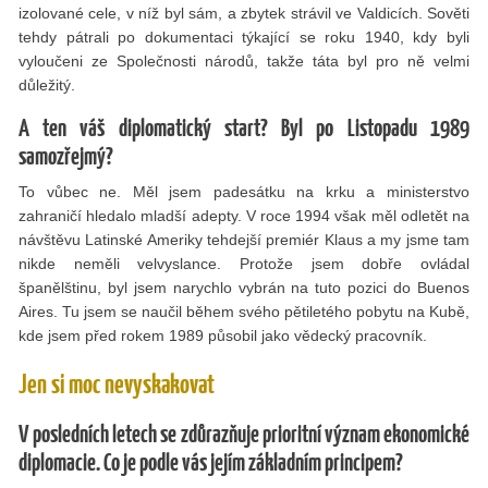
izolované cele, v níž byl sám, a zbytek strávil ve Valdicích. Sověti
tehdy pátrali po dokumentaci týkající se roku 1940, kdy byli
vyloučeni ze Společnosti národů, takže táta byl pro ně velmi
důležitý.
A ten váš diplomatický start? Byl po Listopadu 1989
samozřejmý?
To vůbec ne. Měl jsem padesátku na krku a ministerstvo
zahraničí hledalo mladší adepty. V roce 1994 však měl odletět na
návštěvu Latinské Ameriky tehdejší premiér Klaus a my jsme tam
nikde neměli velvyslance. Protože jsem dobře ovládal
španělštinu, byl jsem narychlo vybrán na tuto pozici do Buenos
Aires. Tu jsem se naučil během svého pětiletého pobytu na Kubě,
kde jsem před rokem 1989 působil jako vědecký pracovník.
Jen si moc nevyskakovat
V posledních letech se zdůrazňuje prioritní význam ekonomické
diplomacie. Co je podle vás jejím základním principem?