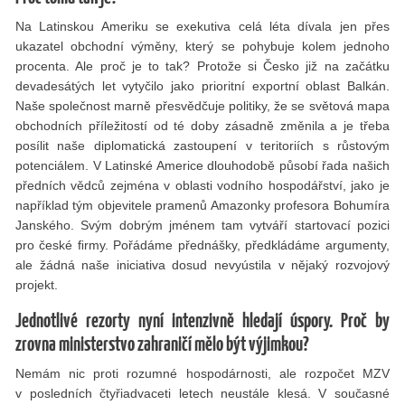
Na Latinskou Ameriku se exekutiva celá léta dívala jen přes
ukazatel obchodní výměny, který se pohybuje kolem jednoho
procenta. Ale proč je to tak? Protože si Česko již na začátku
devadesátých let vytyčilo jako prioritní exportní oblast Balkán.
Naše společnost marně přesvědčuje politiky, že se světová mapa
obchodních příležitostí od té doby zásadně změnila a je třeba
posílit naše diplomatická zastoupení v teritoriích s růstovým
potenciálem. V Latinské Americe dlouhodobě působí řada našich
předních vědců zejména v oblasti vodního hospodářství, jako je
například tým objevitele pramenů Amazonky profesora Bohumíra
Janského. Svým dobrým jménem tam vytváří startovací pozici
pro české ﬁrmy. Pořádáme přednášky, předkládáme argumenty,
ale žádná naše iniciativa dosud nevyústila v nějaký rozvojový
projekt.
Jednotlivé rezorty nyní intenzivně hledají úspory. Proč by
zrovna ministerstvo zahraničí mělo být výjimkou?
Nemám nic proti rozumné hospodárnosti, ale rozpočet MZV
v posledních čtyřiadvaceti letech neustále klesá. V současné