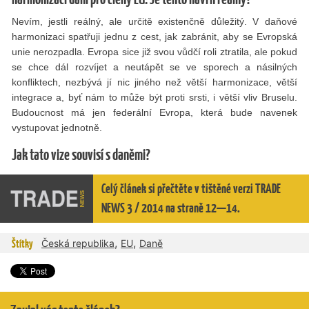
Nevím, jestli reálný, ale určitě existenčně důležitý. V daňové
harmonizaci spatřuji jednu z cest, jak zabránit, aby se Evropská
unie nerozpadla. Evropa sice již svou vůdčí roli ztratila, ale pokud
se chce dál rozvíjet a neutápět se ve sporech a násilných
konﬂiktech, nezbývá jí nic jiného než větší harmonizace, větší
integrace a, byť nám to může být proti srsti, i větší vliv Bruselu.
Budoucnost má jen federální Evropa, která bude navenek
vystupovat jednotně.
Jak tato vize souvisí s daněmi?
Celý článek si přečtěte v tištěné verzi TRADE
NEWS 3 / 2014 na straně 12—14.
,
,
Štítky
Česká republika
EU
Daně