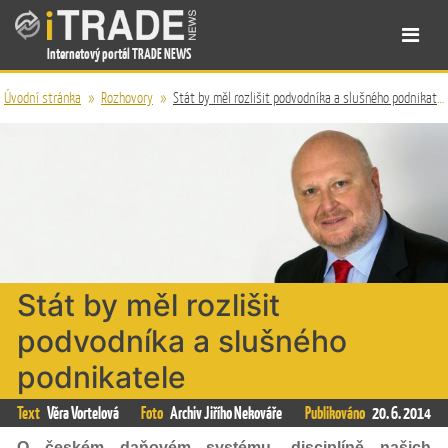
Internetový portál TRADE NEWS
Úvodní stránka
»
Rozhovory
»
Stát by měl rozlišit podvodníka a slušného podnikatele
Stát by měl rozlišit
podvodníka a slušného
podnikatele
Text
Věra Vortelová
Foto
Archiv Jiřího Nekováře
Publikováno
20. 6. 2014
O českém daňovém systému, disciplíně našich