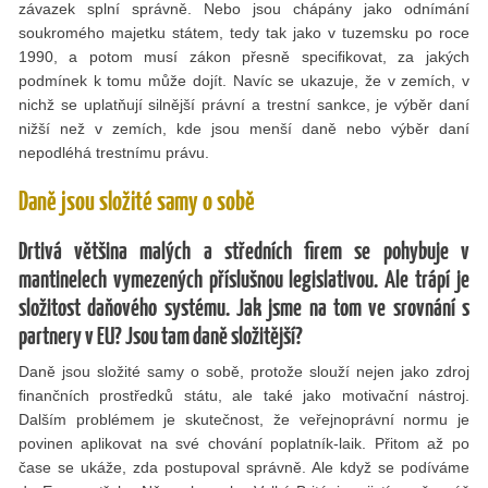
závazek splní správně. Nebo jsou chápány jako odnímání
soukromého majetku státem, tedy tak jako v tuzemsku po roce
1990, a potom musí zákon přesně speciﬁkovat, za jakých
podmínek k tomu může dojít. Navíc se ukazuje, že v zemích, v
nichž se uplatňují silnější právní a trestní sankce, je výběr daní
nižší než v zemích, kde jsou menší daně nebo výběr daní
nepodléhá trestnímu právu.
Daně jsou složité samy o sobě
Drtivá většina malých a středních firem se pohybuje v
mantinelech vymezených příslušnou legislativou. Ale trápí je
složitost daňového systému. Jak jsme na tom ve srovnání s
partnery v EU? Jsou tam daně složitější?
Daně jsou složité samy o sobě, protože slouží nejen jako zdroj
ﬁnančních prostředků státu, ale také jako motivační nástroj.
Dalším problémem je skutečnost, že veřejnoprávní normu je
povinen aplikovat na své chování poplatník-laik. Přitom až po
čase se ukáže, zda postupoval správně. Ale když se podíváme