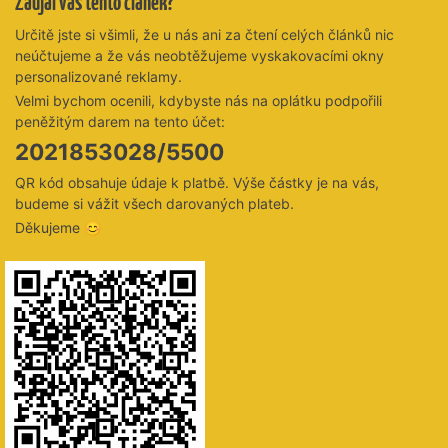
Zaujal vás tento článek?
Určitě jste si všimli, že u nás ani za čtení celých článků nic
neúčtujeme a že vás neobtěžujeme vyskakovacími okny
personalizované reklamy.
Velmi bychom ocenili, kdybyste nás na oplátku podpořili
peněžitým darem na tento účet:
2021853028/5500
QR kód obsahuje údaje k platbě. Výše částky je na vás,
budeme si vážit všech darovaných plateb.
Děkujeme 😊