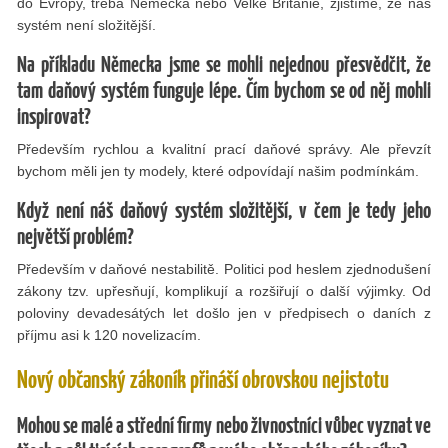
do Evropy, třeba Německa nebo Velké Británie, zjistíme, že náš
systém není složitější.
Na příkladu Německa jsme se mohli nejednou přesvědčit, že
tam daňový systém funguje lépe. Čím bychom se od něj mohli
inspirovat?
Především rychlou a kvalitní prací daňové správy. Ale převzít
bychom měli jen ty modely, které odpovídají našim podmínkám.
Když není náš daňový systém složitější, v čem je tedy jeho
největší problém?
Především v daňové nestabilitě. Politici pod heslem zjednodušení
zákony tzv. upřesňují, komplikují a rozšiřují o další výjimky. Od
poloviny devadesátých let došlo jen v předpisech o daních z
příjmu asi k 120 novelizacím.
Nový občanský zákoník přináší obrovskou nejistotu
Mohou se malé a střední firmy nebo živnostníci vůbec vyznat ve