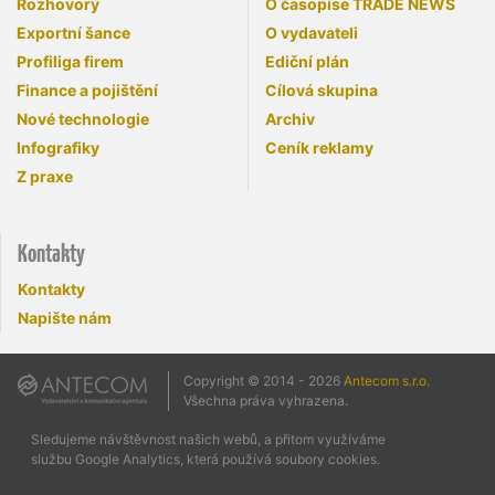
Rozhovory
O časopise TRADE NEWS
Exportní šance
O vydavateli
Profiliga firem
Ediční plán
Finance a pojištění
Cílová skupina
Nové technologie
Archiv
Infografiky
Ceník reklamy
Z praxe
Kontakty
Kontakty
Napište nám
Copyright © 2014 - 2026
Antecom s.r.o.
Všechna práva vyhrazena.
Sledujeme návštěvnost našich webů, a přitom využíváme
službu Google Analytics, která používá soubory cookies.