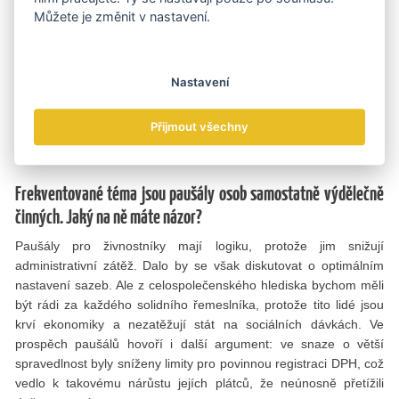
přinést naopak vyšší zdanění. Nezáleží totiž pouze na sazbách,
Můžete je změnit v nastavení.
ale také na výši daňového základu, který upravují četné
odečitatelné položky. Některé politické zásahy do daňového
systému sice mohou vytvářet dojem, že se zlepší jeho fungování,
Nastavení
ale ve skutečnosti je tomu naopak. Každá výjimka přináší jen
další komplikace.
Přijmout všechny
Česká Never Ending story
Frekventované téma jsou paušály osob samostatně výdělečně
činných. Jaký na ně máte názor?
Paušály pro živnostníky mají logiku, protože jim snižují
administrativní zátěž. Dalo by se však diskutovat o optimálním
nastavení sazeb. Ale z celospolečenského hlediska bychom měli
být rádi za každého solidního řemeslníka, protože tito lidé jsou
krví ekonomiky a nezatěžují stát na sociálních dávkách. Ve
prospěch paušálů hovoří i další argument: ve snaze o větší
spravedlnost byly sníženy limity pro povinnou registraci DPH, což
vedlo k takovému nárůstu jejích plátců, že neúnosně přetížili