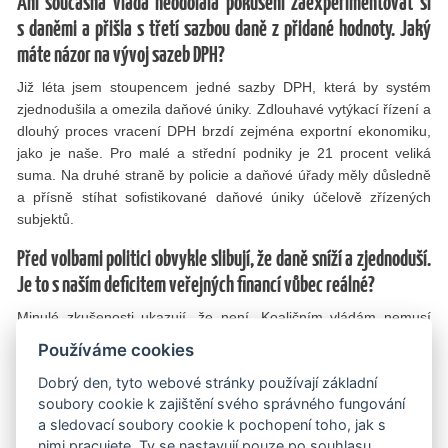
Ani současná vláda neodolala pokušení zaexperimentovat si
s daněmi a přišla s třetí sazbou daně z přidané hodnoty. Jaký
máte názor na vývoj sazeb DPH?
Již léta jsem stoupencem jedné sazby DPH, která by systém
zjednodušila a omezila daňové úniky. Zdlouhavé vytýkací řízení a
dlouhý proces vracení DPH brzdí zejména exportní ekonomiku,
jako je naše. Pro malé a střední podniky je 21 procent veliká
suma. Na druhé straně by policie a daňové úřady měly důsledně
a přísně stíhat soﬁstikované daňové úniky účelově zřízených
subjektů.
Před volbami politici obvykle slibují, že daně sníží a zjednoduší.
Je to s naším deficitem veřejných financí vůbec reálné?
Minulé zkušenosti ukazují, že není. Koaličním vládám nemusí
chybět dobrá vůle, ale pro racionalitu nemají moc prostoru.
Používáme cookies
Každý politický subjekt se chce zviditelnit a prosadit sliby dané
Dobrý den, tyto webové stránky používají základní
voličům.
soubory cookie k zajištění svého správného fungování
Snížení daňové zátěže je proto většinou iluze. Navíc s daněmi se
a sledovací soubory cookie k pochopení toho, jak s
dá krásně kouzlit. Ve skutečnosti může opticky nižší sazba daně
nimi pracujete. Ty se nastavují pouze po souhlasu.