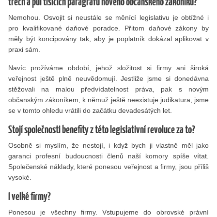
třech a půl tisících paragrafů nového občanského zákoníku?
Nemohou. Osvojit si neustále se měnící legislativu je obtížné i
pro kvaliﬁkované daňové poradce. Přitom daňové zákony by
měly být koncipovány tak, aby je poplatník dokázal aplikovat v
praxi sám.
Navíc prožíváme období, jehož složitost si ﬁrmy ani široká
veřejnost ještě plně neuvědomují. Jestliže jsme si donedávna
stěžovali na malou předvídatelnost práva, pak s novým
občanským zákoníkem, k němuž ještě neexistuje judikatura, jsme
se v tomto ohledu vrátili do začátku devadesátých let.
Stojí společnosti benefity z této legislativní revoluce za to?
Osobně si myslím, že nestojí, i když bych ji vlastně měl jako
garanci profesní budoucnosti členů naší komory spíše vítat.
Společenské náklady, které ponesou veřejnost a ﬁrmy, jsou příliš
vysoké.
I velké firmy?
Ponesou je všechny ﬁrmy. Vstupujeme do obrovské právní