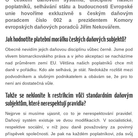
poplatníků, selhávání státu a budoucnosti Evropské
unie hovoříme exkluzivně s českým daňovým
poradcem číslo 002 a prezidentem Komory
evropských daňových poradců Jiřím Nekovářem.
Jak hodnotíte platební morálku českých daňových subjektů?
Obecně nevidím jejich daňovou disciplínu vůbec černě. Jsme pod
vlivem bismarckovského práva a v jeho akceptaci se nacházíme
nad průměrem zemí EU. Většina našich poplatníků chce mít
daně v pořádku. Kdo ale selhává, je stát. Nedokáže rozlišit mezi
podvodníkem a slušným podnikatelem a obávám se, že pro to
není ani dostatečná vůle.
Takže se nekloníte k restrikcím vůči standardním daňovým
subjektům, které nerespektují pravidla?
Nejprve si musíme ujasnit, co to je nerespektování pravidel.
Daňový systém existuje ve dvou modiﬁkacích. V socialistické,
respektive sociální, v níž jsou daně považovány za povinný
příspěvek společnosti. Je pak na každém poplatníkovi, zda svůj