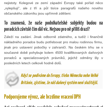
nejistoty. Kolegové ze zemí západní Evropy také pořád něco
„vylepšují“, ale z tří a půl tisíce paragrafů našeho nového
občanského zákoníku jsou upřímně zděšeni.
To znamená, že naše podnikatelské subjekty budou na
poradcích závislé čím dál víc. Nejsou pro ně příliš drazí?
Záleží na zadání. Jinak odborně zdatného, a tudíž i ﬁnančně
nákladného poradce budu potřebovat pro malou rodinnou ﬁrmu,
jinak pro ustavení pobočky v zahraničí. Na českém trhu se v
současné době pohybuje kolem 4500 kvaliﬁkovaných daňových
poradců a specializovaných právníků, jejichž odměny šly v
posledních letech celkově hodně dolů.
Když se podíváme do Evropy, třeba Německa nebo Velké
Británie, zjistíme, že náš daňový systém není složitější.
Podporujeme vývoz, ale brzdíme vracení DPH