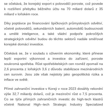
se očekává, že korejský export s polovodiči poroste, což povede
k rozšíření přebytku běžného účtu na 70 miliard dolarů z 35
miliard v loňském roce.
Díky poptávce po financování špičkových průmyslových odvětví,
včetně polovodičů, sekundárních baterií, automobilů budoucnosti
a umělé inteligence, a také vládní podpoře pokročilých
strategických odvětví budou do těchto sektorů nadále směřovat
korejské domácí investice.
Očekává se, že v souladu s oživením ekonomiky, které přinese
lepší exportní výkonnost a investice do zařízení, poroste
soukromá spotřeba. Růst spotřebitelských cen rovněž zpomalí na
2,6 procenta z loňských 3,6 z důvodu stabilizace mezinárodních
cen surovin. Jsou zde však nejistoty jako geopolitická rizika a
inflace ve světě.
Přímé zahraniční investice v Koreji v roce 2023 dosáhly rekordní
výše 32,7 miliardy dolarů, což je meziroční růst o 7,5 procenta.
Co se týče přímých zahraničních investic do high-tech klastrů
včetně National High--tech Strategic Industry Specialized