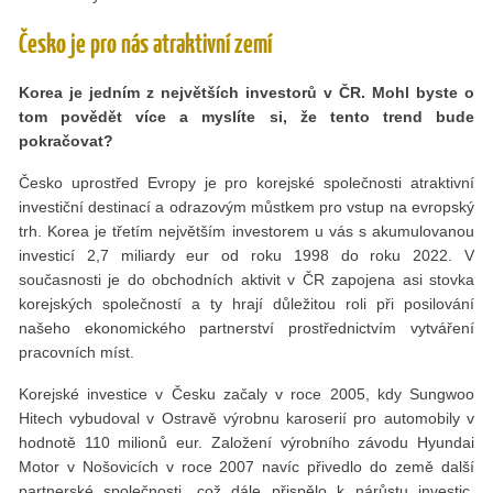
Česko je pro nás atraktivní zemí
Korea je jedním z největších investorů v ČR. Mohl byste o
tom povědět více a myslíte si, že tento trend bude
pokračovat?
Česko uprostřed Evropy je pro korejské společnosti atraktivní
investiční destinací a odrazovým můstkem pro vstup na evropský
trh. Korea je třetím největším investorem u vás s akumulovanou
investicí 2,7 miliardy eur od roku 1998 do roku 2022. V
současnosti je do obchodních aktivit v ČR zapojena asi stovka
korejských společností a ty hrají důležitou roli při posilování
našeho ekonomického partnerství prostřednictvím vytváření
pracovních míst.
Korejské investice v Česku začaly v roce 2005, kdy Sungwoo
Hitech vybudoval v Ostravě výrobnu karoserií pro automobily v
hodnotě 110 milionů eur. Založení výrobního závodu Hyundai
Motor v Nošovicích v roce 2007 navíc přivedlo do země další
partnerské společnosti, což dále přispělo k nárůstu investic.