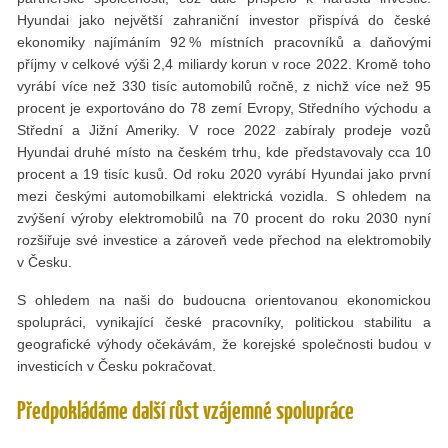
Hyundai jako největší zahraniční investor přispívá do české
ekonomiky najímáním 92 % místních pracovníků a daňovými
příjmy v celkové výši 2,4 miliardy korun v roce 2022. Kromě toho
vyrábí více než 330 tisíc automobilů ročně, z nichž více než 95
procent je exportováno do 78 zemí Evropy, Středního východu a
Střední a Jižní Ameriky. V roce 2022 zabíraly prodeje vozů
Hyundai druhé místo na českém trhu, kde představovaly cca 10
procent a 19 tisíc kusů. Od roku 2020 vyrábí Hyundai jako první
mezi českými automobilkami elektrická vozidla. S ohledem na
zvýšení výroby elektromobilů na 70 procent do roku 2030 nyní
rozšiřuje své investice a zároveň vede přechod na elektromobily
v Česku.
S ohledem na naši do budoucna orientovanou ekonomickou
spolupráci, vynikající české pracovníky, politickou stabilitu a
geografické výhody očekávám, že korejské společnosti budou v
investicích v Česku pokračovat.
Předpokládáme další růst vzájemné spolupráce