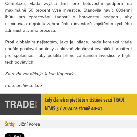
Complexu, vláda zvýšila limit pro hotovostní podporu na
maximálně 50 procent výše investice. Stanovila navíc 60denní
lhůtu pro zpracování žádostí o hotovostní podporu, aby
eliminovala nejistotu zahraničních investorů zajištěním rychlého
administrativního procesu.
Proti globálním nejistotám, jako je inflace, bude korejská vláda
nadále posilovat pobídky a aktivně zlepšovat investiční prostředí
pro společnosti, aby posílila přímé zahraniční investice v high-
tech odvětvích.
Za rozhovor děkuje Jakub Kopecký
Foto: archiv S. Lee
Celý článek si přečtěte v tištěné verzi TRADE
NEWS 3 / 2024 na straně 40-41.
Štítky
Jižní Korea