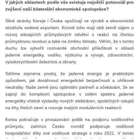
V jakých oblastech podle vás existuje největší potenciál pro
zvýšení naší bilaterální ekonomické spolupráce?
Silné stránky Koreje i Česka spočívají ve výrobě a ekonomické
struktuře vedené exportem. Kromě toho mají obě země zájem o
rozvoj stávajících průmyslových odvětví v reakci na čtvrtou
průmyslovou revoluci a také na změnu klimatu. Věřím, že v tomto
duchu lze vytvořit rozmanité obchodní příležitosti v oblasti
jaderné energetiky, vodíku, výzkumu a vývoje, zdravotnictví,
vysokorychlostní železnice a obrany.
Sdílíme zejména postoj, že jaderná energie je praktickým
způsobem, jak dosáhnout energetické bezpečnosti a uhlíkové
neutrality. Naše země jsou optimální partneři a očekávám, že se
zapojí do komplexní spolupráce v celém spektru jaderné
energetiky včetně výstavby nových elektráren, společných vstupů
na trhy třetích zemí a rozvoje malých modulárních reaktorů.
Korea pokračuje v prosazování politik na podporu vodíkového
průmyslu, zatímco Česko rovněž podporuje vodíkové
hospodářství díky své vodíkové strategii z roku 2021. V tomto