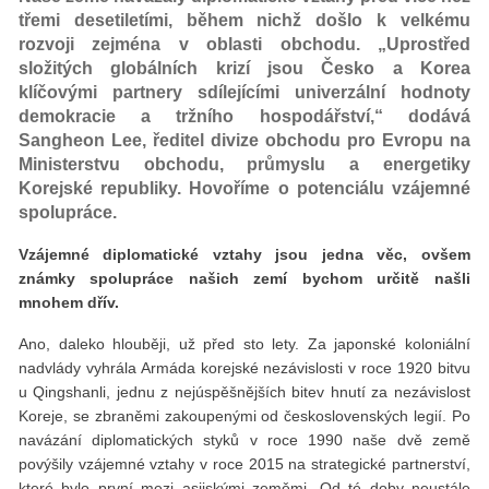
třemi desetiletími, během nichž došlo k velkému
rozvoji zejména v oblasti obchodu. „Uprostřed
složitých globálních krizí jsou Česko a Korea
klíčovými partnery sdílejícími univerzální hodnoty
demokracie a tržního hospodářství,“ dodává
Sangheon Lee, ředitel divize obchodu pro Evropu na
Ministerstvu obchodu, průmyslu a energetiky
Korejské republiky. Hovoříme o potenciálu vzájemné
spolupráce.
Vzájemné diplomatické vztahy jsou jedna věc, ovšem
známky spolupráce našich zemí bychom určitě našli
mnohem dřív.
Ano, daleko hlouběji, už před sto lety. Za japonské koloniální
nadvlády vyhrála Armáda korejské nezávislosti v roce 1920 bitvu
u Qingshanli, jednu z nejúspěšnějších bitev hnutí za nezávislost
Koreje, se zbraněmi zakoupenými od československých legií. Po
navázání diplomatických styků v roce 1990 naše dvě země
povýšily vzájemné vztahy v roce 2015 na strategické partnerství,
které bylo první mezi asijskými zeměmi. Od té doby neustále