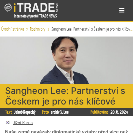
Internetový portál TRADE NEWS
Úvodní stránka
»
Rozhovory
»
Sangheon Lee: Partnerství s Českem je pro nás klíčové
Sangheon Lee: Partnerství s
Českem je pro nás klíčové
Text
Jakub Kopecký
Foto
archiv S. Lee
Publikováno
20. 6. 2024
Jižní Korea
Naše země navázaly diplomatické vztahy před více než