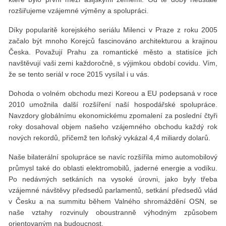
rozšiřujeme vzájemné výměny a spolupráci.
Díky popularitě korejského seriálu Milenci v Praze z roku 2005
začalo být mnoho Korejců fascinováno architekturou a krajinou
Česka. Považují Prahu za romantické město a statisíce jich
navštěvují vaši zemi každoročně, s výjimkou období covidu. Vím,
že se tento seriál v roce 2015 vysílal i u vás.
Dohoda o volném obchodu mezi Koreou a EU podepsaná v roce
2010 umožnila další rozšíření naší hospodářské spolupráce.
Navzdory globálnímu ekonomickému zpomalení za poslední čtyři
roky dosahoval objem našeho vzájemného obchodu každý rok
nových rekordů, přičemž ten loňský vykázal 4,4 miliardy dolarů.
Naše bilaterální spolupráce se navíc rozšířila mimo automobilový
průmysl také do oblasti elektromobilů, jaderné energie a vodíku.
Po nedávných setkáních na vysoké úrovni, jako byly třeba
vzájemné návštěvy předsedů parlamentů, setkání předsedů vlád
v Česku a na summitu během Valného shromáždění OSN, se
naše vztahy rozvinuly oboustranně výhodným způsobem
orientovaným na budoucnost.