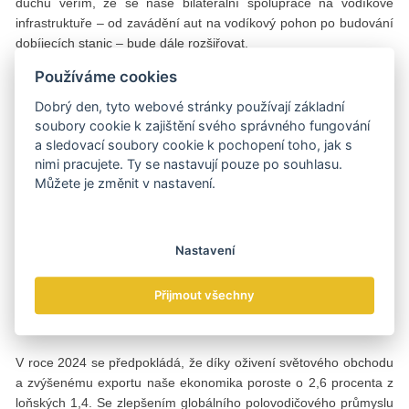
duchu věřím, že se naše bilaterální spolupráce na vodíkové
infrastruktuře – od zavádění aut na vodíkový pohon po budování
dobíjecích stanic – bude dále rozšiřovat.
Používáme cookies
Na základě vynikajících výsledků české vědy a technologií a silné
korejské výroby posílily naše země v roce 2015 podpisem
Dobrý den, tyto webové stránky používají základní
memoranda spolupráci v oblasti průmyslových technologií. Do
soubory cookie k zajištění svého správného fungování
budoucna očekávám, že se naše spolupráce posune na vyšší
a sledovací soubory cookie k pochopení toho, jak s
úroveň zejména v AI, ICT, robotice a biotechnologiích.
nimi pracujete. Ty se nastavují pouze po souhlasu.
Můžete je změnit v nastavení.
Věřím, že do budoucna posílí i naše spolupráce v oblasti obrany
a zdravotnictví. Pokud jde o infrastrukturu, doufám, že se
dočkám bilaterální spolupráce na projektu vysokorychlostní
Nastavení
železnice v ČR.
Jaká je vaše předpověď pro jihokorejský trh pro letošní rok?
Přijmout všechny
Existují nějaké zásadní věci, o kterých by čtenáři TRADE
NEWS měli vědět?
V roce 2024 se předpokládá, že díky oživení světového obchodu
a zvýšenému exportu naše ekonomika poroste o 2,6 procenta z
loňských 1,4. Se zlepšením globálního polovodičového průmyslu