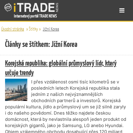
Internetový portál TRADE NEWS
Úvodní stránka
»
Štítky
»
Jižní Korea
Články se štítkem: Jižní Korea
Korejská republika: globální průmyslový lídr, který
určuje trendy
I přes vzdálenost osmi tisíc kilometrů se v
posledních letech Korejská republika stala
jedním z našich nejvýznamnějších
obchodních partnerů a investorů. Korejská
populární kultura, jídlo a průmyslový um se již silně zaryly
i do našeho povědomí. Dnes těžko najdete českou
domácnost, která by nevlastnila alespoň jeden produkt od
korejských gigantů, jako je Samsung, LG anebo Hyundai.
Objem vzájemného obchodu dosahující přes 120 miliard