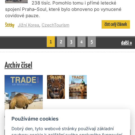
238 tisíc. Pomohlo tomu i přímé letecké
spojení Praha–Soul, které bylo obnoveno po vynucené
covidové pauze.
číst celý článek
Štítky
Jižní Korea
,
CzechTourism
1
2
3
4
5
další »
Archiv čísel
Používáme cookies
Dobrý den, tyto webové stránky používají základní
soubory cookie k zajištění svého správného fungování