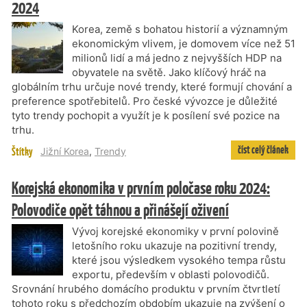
2024
Korea, země s bohatou historií a významným
ekonomickým vlivem, je domovem více než 51
milionů lidí a má jedno z nejvyšších HDP na
obyvatele na světě. Jako klíčový hráč na
globálním trhu určuje nové trendy, které formují chování a
preference spotřebitelů. Pro české vývozce je důležité
tyto trendy pochopit a využít je k posílení své pozice na
trhu.
číst celý článek
Štítky
Jižní Korea
,
Trendy
Korejská ekonomika v prvním poločase roku 2024:
Polovodiče opět táhnou a přinášejí oživení
Vývoj korejské ekonomiky v první polovině
letošního roku ukazuje na pozitivní trendy,
které jsou výsledkem vysokého tempa růstu
exportu, především v oblasti polovodičů.
Srovnání hrubého domácího produktu v prvním čtvrtletí
tohoto roku s předchozím obdobím ukazuje na zvýšení o