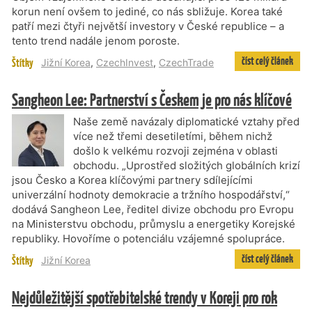
korun není ovšem to jediné, co nás sbližuje. Korea také
patří mezi čtyři největší investory v České republice – a
tento trend nadále jenom poroste.
číst celý článek
Štítky
Jižní Korea
,
CzechInvest
,
CzechTrade
Sangheon Lee: Partnerství s Českem je pro nás klíčové
Naše země navázaly diplomatické vztahy před
více než třemi desetiletími, během nichž
došlo k velkému rozvoji zejména v oblasti
obchodu. „Uprostřed složitých globálních krizí
jsou Česko a Korea klíčovými partnery sdílejícími
univerzální hodnoty demokracie a tržního hospodářství,“
dodává Sangheon Lee, ředitel divize obchodu pro Evropu
na Ministerstvu obchodu, průmyslu a energetiky Korejské
republiky. Hovoříme o potenciálu vzájemné spolupráce.
číst celý článek
Štítky
Jižní Korea
Nejdůležitější spotřebitelské trendy v Koreji pro rok