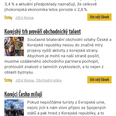
3,4 % a aktuální předpoklady naznačují, že celkově
jihokorejská ekonomika letos poroste o 2,6 %.
číst celý článek
Štítky
Jižní Korea
Korejský trh prověří obchodnický talent
Současné bilaterální obchodní vztahy České a
Korejské republiky nesou do značné míry
projevy vyšší aktivity z korejské strany.
Abychom je mohli na naší straně posílit,
musíme vzdáleného obchodního partnera pochopit,
prohloubit znalosti o tamních zvyklostech, a to nejen z
oblasti byznysu.
číst celý článek
Štítky
Jižní Korea
,
Obchodní etika
Korejci Česko milují
Pokud nepočítáme turisty z Evropské unie,
nejvíc jich k nám vloni přijelo ze Spojených
států a pak hned z Korejské republiky, a to