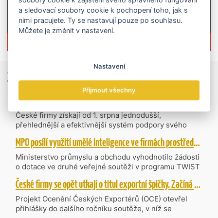
a sledovací soubory cookie k pochopení toho, jak s
nimi pracujete. Ty se nastavují pouze po souhlasu.
Můžete je změnit v nastavení.
Více informací o časopisu »
Nastavení
Zprávy
ze světa obchodu
Přijmout všechny
Vzniká CzechBusiness. Nová státní agentura zjednoduší podporu českých firem
České firmy získají od 1. srpna jednodušší,
přehlednější a efektivnější systém podpory svého
podnikání. Vzniká nová státní agentura
MPO posílí využití umělé inteligence ve firmách prostřednictvím 40 projektů z programu TWIST
CzechBusiness, která propojuje dosavadní
kompetence agentur CzechTrade a CzechInvest.
Ministerstvo průmyslu a obchodu vyhodnotilo žádosti
Firmám nabídne jednoho partnera pro rozvoj od
o dotace ve druhé veřejné soutěži v programu TWIST
inovací až po zahraniční expanzi.
– Transfer, Výzkum, Vývoj a Inovace pro Strategické
České firmy se opět utkají o titul exportní špičky. Začíná další ročník Ocenění Českých Exportérů
Technologie, do které bylo podáno 318 návrhů
projektů požadujících dotaci o celkovém objemu 4,27
Projekt Ocenění Českých Exportérů (OCE) otevřel
mld. Kč. Částkou 630 mil. Kč bude podpořeno čtyřicet
přihlášky do dalšího ročníku soutěže, v níž se
nejlépe hodnocených projektů zaměřených na