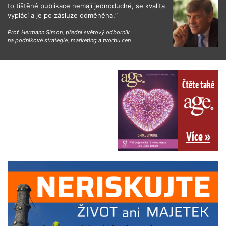
to tištěné publikace nemají jednoduché, se kvalita
vyplácí a je po zásluze odměněna.“
Prof. Hermann Simon, přední světový odborník
na podnikové strategie, marketing a tvorbu cen
Čtěte také
Více »