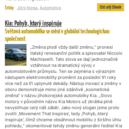
číst celý článek
Štítky
Jižní Korea
,
Automotive
Kia: Pohyb, který inspiruje
Světová automobilka se mění v globální technologickou
společnost
„Změna plodí vždy další změnu,“ pronesl
italský renesanční politik a spisovatel Niccolo
Machiavelli. Tato slova se dají jednoznačně
vztáhnout na dramatický vývoj v
automobilovém průmyslu. Ten se zejména s výrazným
nástupem elektromobility proměnil za poslední tři roky
více než za tři uplynulé dekády. Nástup inovací a změny v
oboru demonstruje mimo jiné zdánlivě „kosmetická
změna“ v názvu jihokorejské automobilky Kia. „Slovo
motory v původním názvu Kia Motors už zkrátka plně
nevystihuje celý náš záběr. Jako nový slogan jsme proto
zvolili ,Movement That Inspires‘, tedy ,Pohyb, který
inspiruje‘, čímž chceme obsáhnout mobilitu z širšího úhlu
pohledu,“ okomentoval tehdy změnu generální ředitel Kia