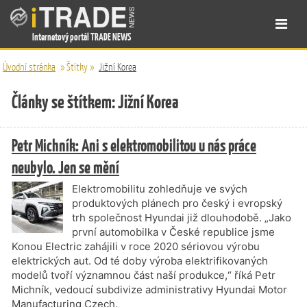
Internetový portál TRADE NEWS
Úvodní stránka
»
Štítky
»
Jižní Korea
Články se štítkem: Jižní Korea
Petr Michník: Ani s elektromobilitou u nás práce
neubylo. Jen se mění
Elektromobilitu zohledňuje ve svých
produktových plánech pro český i evropský
trh společnost Hyundai již dlouhodobě. „Jako
první automobilka v České republice jsme
Konou Electric zahájili v roce 2020 sériovou výrobu
elektrických aut. Od té doby výroba elektrifikovaných
modelů tvoří významnou část naší produkce,“ říká Petr
Michník, vedoucí subdivize administrativy Hyundai Motor
Manufacturing Czech.