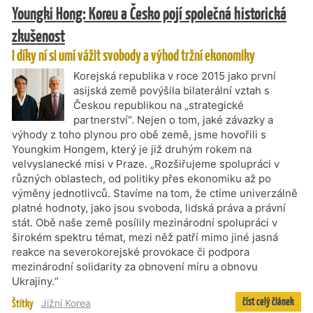
Youngki Hong: Koreu a Česko pojí společná historická
zkušenost
I díky ní si umí vážit svobody a výhod tržní ekonomiky
Korejská republika v roce 2015 jako první
asijská země povýšila bilaterální vztah s
Českou republikou na „strategické
partnerství“. Nejen o tom, jaké závazky a
výhody z toho plynou pro obě země, jsme hovořili s
Youngkim Hongem, který je již druhým rokem na
velvyslanecké misi v Praze. „Rozšiřujeme spolupráci v
různých oblastech, od politiky přes ekonomiku až po
výměny jednotlivců. Stavíme na tom, že ctíme univerzálně
platné hodnoty, jako jsou svoboda, lidská práva a právní
stát. Obě naše země posílily mezinárodní spolupráci v
širokém spektru témat, mezi něž patří mimo jiné jasná
reakce na severokorejské provokace či podpora
mezinárodní solidarity za obnovení míru a obnovu
Ukrajiny.“
číst celý článek
Štítky
Jižní Korea