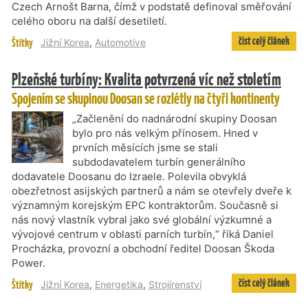
Czech Arnošt Barna, čímž v podstatě definoval směřování
celého oboru na další desetiletí.
číst celý článek
Štítky
Jižní Korea
,
Automotive
Plzeňské turbíny: Kvalita potvrzená víc než stoletím
Spojením se skupinou Doosan se rozlétly na čtyři kontinenty
„Začlenění do nadnárodní skupiny Doosan
bylo pro nás velkým přínosem. Hned v
prvních měsících jsme se stali
subdodavatelem turbín generálního
dodavatele Doosanu do Izraele. Polevila obvyklá
obezřetnost asijských partnerů a nám se otevřely dveře k
významným korejským EPC kontraktorům. Současně si
nás nový vlastník vybral jako své globální výzkumné a
vývojové centrum v oblasti parních turbín,“ říká Daniel
Procházka, provozní a obchodní ředitel Doosan Škoda
Power.
číst celý článek
Štítky
Jižní Korea
,
Energetika
,
Strojírenství