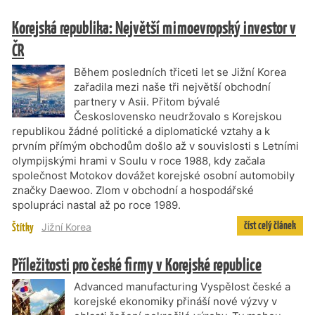
Korejská republika: Největší mimoevropský investor v
ČR
Během posledních třiceti let se Jižní Korea
zařadila mezi naše tři největší obchodní
partnery v Asii. Přitom bývalé
Československo neudržovalo s Korejskou
republikou žádné politické a diplomatické vztahy a k
prvním přímým obchodům došlo až v souvislosti s Letními
olympijskými hrami v Soulu v roce 1988, kdy začala
společnost Motokov dovážet korejské osobní automobily
značky Daewoo. Zlom v obchodní a hospodářské
spolupráci nastal až po roce 1989.
číst celý článek
Štítky
Jižní Korea
Příležitosti pro české firmy v Korejské republice
Advanced manufacturing Vyspělost české a
korejské ekonomiky přináší nové výzvy v