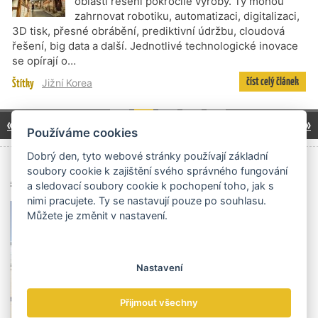
oblasti řešení pokročilé výroby. Ty mohou
zahrnovat robotiku, automatizaci, digitalizaci,
3D tisk, přesné obrábění, prediktivní údržbu, cloudová
řešení, big data a další. Jednotlivé technologické inovace
se opírají o…
číst celý článek
Štítky
Jižní Korea
1
2
3
4
5
« předchozí
další »
Používáme cookies
Dobrý den, tyto webové stránky používají základní
soubory cookie k zajištění svého správného fungování
Archiv čísel
a sledovací soubory cookie k pochopení toho, jak s
nimi pracujete. Ty se nastavují pouze po souhlasu.
Můžete je změnit v nastavení.
Nastavení
Přijmout všechny