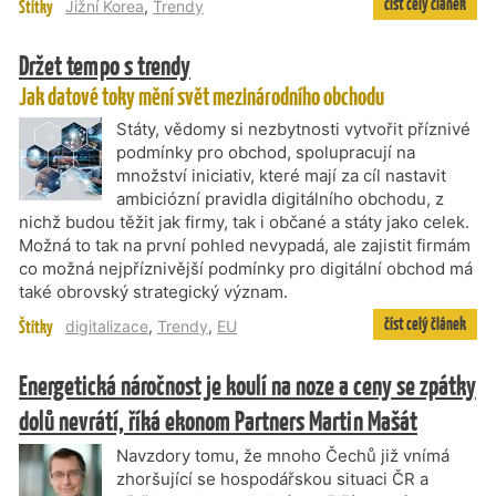
číst celý článek
Štítky
Jižní Korea
,
Trendy
Držet tempo s trendy
Jak datové toky mění svět mezinárodního obchodu
Státy, vědomy si nezbytnosti vytvořit příznivé
podmínky pro obchod, spolupracují na
množství iniciativ, které mají za cíl nastavit
ambiciózní pravidla digitálního obchodu, z
nichž budou těžit jak firmy, tak i občané a státy jako celek.
Možná to tak na první pohled nevypadá, ale zajistit firmám
co možná nejpříznivější podmínky pro digitální obchod má
také obrovský strategický význam.
číst celý článek
Štítky
digitalizace
,
Trendy
,
EU
Energetická náročnost je koulí na noze a ceny se zpátky
dolů nevrátí, říká ekonom Partners Martin Mašát
Navzdory tomu, že mnoho Čechů již vnímá
zhoršující se hospodářskou situaci ČR a