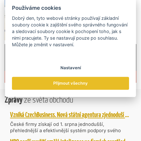
Používáme cookies
Dobrý den, tyto webové stránky používají základní
soubory cookie k zajištění svého správného fungování
a sledovací soubory cookie k pochopení toho, jak s
nimi pracujete. Ty se nastavují pouze po souhlasu.
Můžete je změnit v nastavení.
Nastavení
Více informací o časopisu »
Přijmout všechny
Zprávy
ze světa obchodu
Vzniká CzechBusiness. Nová státní agentura zjednoduší podporu českých firem
České firmy získají od 1. srpna jednodušší,
přehlednější a efektivnější systém podpory svého
podnikání. Vzniká nová státní agentura