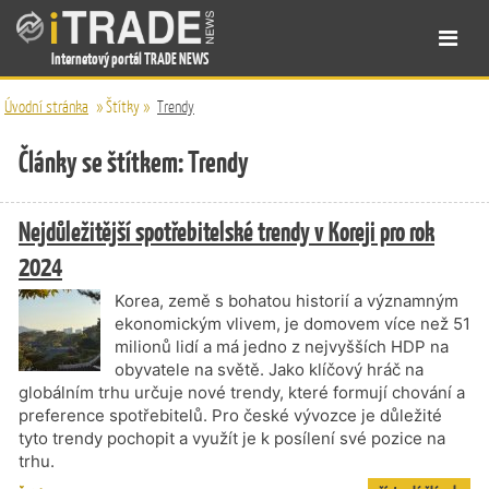
Internetový portál TRADE NEWS
Úvodní stránka
»
Štítky
»
Trendy
Články se štítkem: Trendy
Nejdůležitější spotřebitelské trendy v Koreji pro rok
2024
Korea, země s bohatou historií a významným
ekonomickým vlivem, je domovem více než 51
milionů lidí a má jedno z nejvyšších HDP na
obyvatele na světě. Jako klíčový hráč na
globálním trhu určuje nové trendy, které formují chování a
preference spotřebitelů. Pro české vývozce je důležité
tyto trendy pochopit a využít je k posílení své pozice na
trhu.