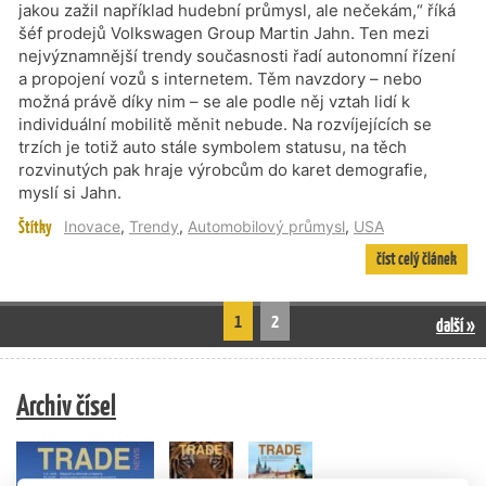
jakou zažil například hudební průmysl, ale nečekám,“ říká
šéf prodejů Volkswagen Group Martin Jahn. Ten mezi
nejvýznamnější trendy současnosti řadí autonomní řízení
a propojení vozů s internetem. Těm navzdory – nebo
možná právě díky nim – se ale podle něj vztah lidí k
individuální mobilitě měnit nebude. Na rozvíjejících se
trzích je totiž auto stále symbolem statusu, na těch
rozvinutých pak hraje výrobcům do karet demografie,
myslí si Jahn.
Štítky
Inovace
,
Trendy
,
Automobilový průmysl
,
USA
číst celý článek
1
2
další »
Archiv čísel