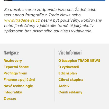
Za obsah inzerce zodpovídá inzerent. Žádné části
textu nebo fotografie z Trade News nebo
www.itradenews.cz
nesmí být používány, kopírovány
nebo jinak šířeny v jakékoliv formě či jakýmkoliv
způsobem bez písemného souhlasu vydavatele.
Navigace
Více informací
Rozhovory
O časopise TRADE NEWS
Exportní šance
O vydavateli
Profiliga firem
Ediční plán
Finance a pojištění
Cílová skupina
Nové technologie
Archiv
Infografiky
Ceník reklamy
Z praxe