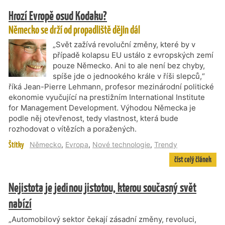
Hrozí Evropě osud Kodaku?
Německo se drží od propadliště dějin dál
„Svět zažívá revoluční změny, které by v
případě kolapsu EU ustálo z evropských zemí
pouze Německo. Ani to ale není bez chyby,
spíše jde o jednookého krále v říši slepců,“
říká Jean-Pierre Lehmann, profesor mezinárodní politické
ekonomie vyučující na prestižním International Institute
for Management Development. Výhodou Německa je
podle něj otevřenost, tedy vlastnost, která bude
rozhodovat o vítězích a poražených.
Štítky
Německo
,
Evropa
,
Nové technologie
,
Trendy
číst celý článek
Nejistota je jedinou jistotou, kterou současný svět
nabízí
„Automobilový sektor čekají zásadní změny, revoluci,