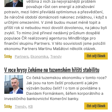
většina z nich za nejvýraznější problém
považuje růst cen energií a zdražování
potravin, mezi lidmi převládá optimismus a přesvědčení,
že náročné období domácnosti nakonec zvládnou, i když s
určitými omezeními. V zimě budou muset méně topit a
příští rok si nebudou moci dovolit dovolenou, na jakou byli
zvyklí. To mimo jiné přinesl nedávný průzkum dospělé
populace ČR realizovaný agenturou MindBridge pro
finanční skupinu Partners. V této souvislosti jsme položili
ekonomu Partners Martinu Mašátovi několik otázek.
číst celý článek
Štítky
Partners
,
Ekonomika
,
Trendy
V roce krysy čekáme na tuzemském hřišti stabilitu
Co čeká tuzemskou ekonomiku v tomto roce?
Jak jsou na tom čeští producenti a jakým
výzvám budou čelit? I o tom si povídáme s
Davidem Formánkem, šéfem korporátního a
investičního bankovnictví Komerční banky.
číst celý článek
Štítky
Trendy
,
KB