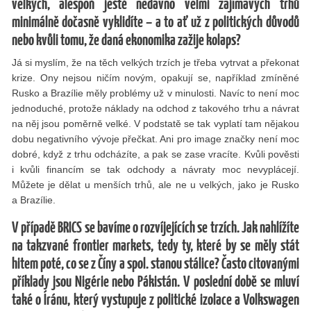
velkých, alespoň ještě nedávno velmi zajímavých trhů
minimálně dočasně vyklidíte – a to ať už z politických důvodů
nebo kvůli tomu, že daná ekonomika zažije kolaps?
Já si myslím, že na těch velkých trzích je třeba vytrvat a překonat
krize. Ony nejsou ničím novým, opakují se, například zmíněné
Rusko a Brazílie měly problémy už v minulosti. Navíc to není moc
jednoduché, protože náklady na odchod z takového trhu a návrat
na něj jsou poměrně velké. V podstatě se tak vyplatí tam nějakou
dobu negativního vývoje přečkat. Ani pro image značky není moc
dobré, když z trhu odcházíte, a pak se zase vracíte. Kvůli pověsti
i kvůli financím se tak odchody a návraty moc nevyplácejí.
Můžete je dělat u menších trhů, ale ne u velkých, jako je Rusko
a Brazílie.
V případě BRICS se bavíme o rozvíjejících se trzích. Jak nahlížíte
na takzvané frontier markets, tedy ty, které by se měly stát
hitem poté, co se z Číny a spol. stanou stálice? Často citovanými
příklady jsou Nigérie nebo Pákistán. V poslední době se mluví
také o Íránu, který vystupuje z politické izolace a Volkswagen