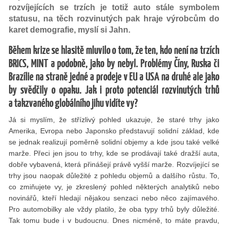
rozvíjejících se trzích je totiž auto stále symbolem
statusu, na těch rozvinutých pak hraje výrobcům do
karet demografie, myslí si Jahn.
Během krize se hlasitě mluvilo o tom, že ten, kdo není na trzích
BRICS, MINT a podobně, jako by nebyl. Problémy Číny, Ruska či
Brazílie na straně jedné a prodeje v EU a USA na druhé ale jako
by svědčily o opaku. Jak i proto potenciál rozvinutých trhů
a takzvaného globálního jihu vidíte vy?
Já si myslím, že střízlivý pohled ukazuje, že staré trhy jako
Amerika, Evropa nebo Japonsko představují solidní základ, kde
se jednak realizují poměrně solidní objemy a kde jsou také velké
marže. Přeci jen jsou to trhy, kde se prodávají také dražší auta,
dobře vybavená, která přinášejí právě vyšší marže. Rozvíjející se
trhy jsou naopak důležité z pohledu objemů a dalšího růstu. To,
co zmiňujete vy, je zkreslený pohled některých analytiků nebo
novinářů, kteří hledají nějakou senzaci nebo něco zajímavého.
Pro automobilky ale vždy platilo, že oba typy trhů byly důležité.
Tak tomu bude i v budoucnu. Dnes nicméně, to máte pravdu,