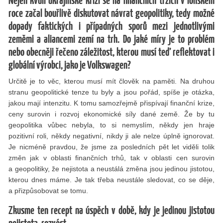
Nejen kvůli ukrajinské krizi se na finančních trzích v loňském
roce začal bouřlivě diskutovat návrat geopolitiky, tedy možné
dopady faktických i případných sporů mezi jednotlivými
zeměmi a aliancemi zemí na trh. Do jaké míry je to problém
nebo obecněji řečeno záležitost, kterou musí teď reflektovat i
globální výrobci, jako je Volkswagen?
Určitě je to věc, kterou musí mít člověk na paměti. Na druhou
stranu geopolitické tenze tu byly a jsou pořád, spíše je otázka,
jakou mají intenzitu. K tomu samozřejmě přispívají finanční krize,
ceny surovin i rozvoj ekonomické síly dané země. Že by tu
geopolitika vůbec nebyla, to si nemyslím, někdy jen hraje
pozitivní roli, někdy negativní, nikdy ji ale nelze úplně ignorovat.
Je nicméně pravdou, že jsme za posledních pět let viděli tolik
změn jak v oblasti finančních trhů, tak v oblasti cen surovin
a geopolitiky, že nejistota a neustálá změna jsou jedinou jistotou,
kterou dnes máme. Je tak třeba neustále sledovat, co se děje,
a přizpůsobovat se tomu.
Zkusme ten recept na úspěch v době, kdy je jedinou jistotou