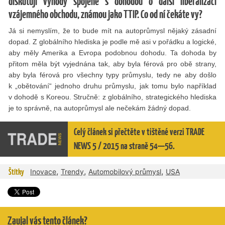
diskutují výhody spojené s dohodou o další liberalizaci
vzájemného obchodu, známou jako TTIP. Co od ní čekáte vy?
Já si nemyslím, že to bude mít na autoprůmysl nějaký zásadní
dopad. Z globálního hlediska je podle mě asi v pořádku a logické,
aby měly Amerika a Evropa podobnou dohodu. Ta dohoda by
přitom měla být vyjednána tak, aby byla férová pro obě strany,
aby byla férová pro všechny typy průmyslu, tedy ne aby došlo
k „obětování“ jednoho druhu průmyslu, jak tomu bylo například
v dohodě s Koreou. Stručně: z globálního, strategického hlediska
je to správně, na autoprůmysl ale nečekám žádný dopad.
Celý článek si přečtěte v tištěné verzi TRADE
NEWS 5 / 2015 na straně 54—56.
,
,
,
Štítky
Inovace
Trendy
Automobilový průmysl
USA
Zaujal vás tento článek?