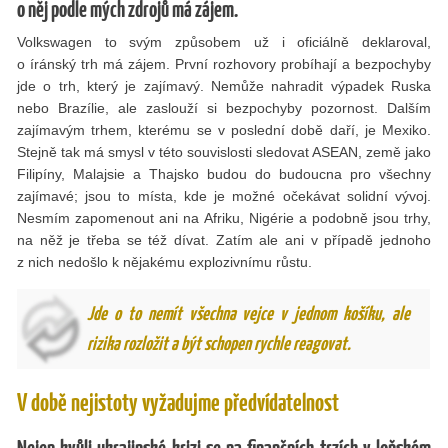
o něj podle mých zdrojů má zájem.
Volkswagen to svým způsobem už i oficiálně deklaroval,
o íránský trh má zájem. První rozhovory probíhají a bezpochyby
jde o trh, který je zajímavý. Nemůže nahradit výpadek Ruska
nebo Brazílie, ale zaslouží si bezpochyby pozornost. Dalším
zajímavým trhem, kterému se v poslední době daří, je Mexiko.
Stejně tak má smysl v této souvislosti sledovat ASEAN, země jako
Filipíny, Malajsie a Thajsko budou do budoucna pro všechny
zajímavé; jsou to místa, kde je možné očekávat solidní vývoj.
Nesmím zapomenout ani na Afriku, Nigérie a podobně jsou trhy,
na něž je třeba se též dívat. Zatím ale ani v případě jednoho
z nich nedošlo k nějakému explozivnímu růstu.
Jde o to nemít všechna vejce v jednom košíku, ale
rizika rozložit a být schopen rychle reagovat.
V době nejistoty vyžadujme předvídatelnost