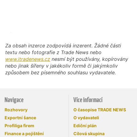
Za obsah inzerce zodpovídá inzerent. Žádné části
textu nebo fotografie z Trade News nebo
www.itradenews.cz
nesmí být používány, kopírovány
nebo jinak šířeny v jakékoliv formě či jakýmkoliv
způsobem bez písemného souhlasu vydavatele.
Navigace
Více informací
Rozhovory
O časopise TRADE NEWS
Exportní šance
O vydavateli
Profiliga firem
Ediční plán
Finance a pojištění
Cílová skupina