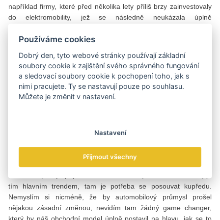
například firmy, které před několika lety příliš brzy zainvestovaly
do elektromobility, jež se následně neukázala úplně
životaschopná, kvůli tomu trpěly. Trendy je tak třeba podchytit a
Používáme cookies
začít se podle nich chovat ve správné době. Správné rozpoznání
trendů a jejich realizace je prostě dnes předpokladem úspěšného
Dobrý den, tyto webové stránky používají základní
rozvoje každé globální firmy, což platí více než kdykoli
soubory cookie k zajištění svého správného fungování
v minulosti.
a sledovací soubory cookie k pochopení toho, jak s
nimi pracujete. Ty se nastavují pouze po souhlasu.
Které trendy teď považujete z pohledu automobilek a jejich
Můžete je změnit v nastavení.
budoucnosti za nejdůležitější? Jinými slovy: co by měli výrobci
sledovat a následně s tím také pracovat?
V současné době je to určitě autonomní řízení. Samozřejmě, že
Nastavení
alternativní pohony budou hrát důležitou roli. Je otázka, jestli se
prosadí více hybridy nebo elektrická auta nebo auta na vodík. To
Přijmout všechny
je samozřejmě důležité, ale já si myslím, že autonomní řízení a
konektivita, tedy spojení auta s internetem, s okolním světem, je
tím hlavním trendem, tam je potřeba se posouvat kupředu.
Nemyslím si nicméně, že by automobilový průmysl prošel
nějakou zásadní změnou, nevidím tam žádný game changer,
který by náš obchodní model úplně postavil na hlavu, jak se to