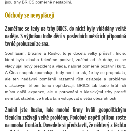
jsou trhy BRICS poměrně nestabilní.
Odchody se nevyplácejí
Zaměřme se tedy na trhy BRICS, do nichž byly vkládány velké
naděje. S výjimkou Indie dění v posledních měsících připomíná
tvrdé probuzení ze sna.
Souhlasím, Brazílie a Rusko, to je docela velký průšvih. Indie,
která byla dlouho řekněme pasivní, začíná od té doby, co se
vlády ujal nový prezident a vláda, nabírat poměrně pozitivní kurz.
A Čína naopak zpomaluje, tedy není to tak, že by se propadala,
ale ten nedávný poměrně razantní růst oslabuje a problémy
s akciovým trhem tomu nepřidávají. BRICS tak bude hrát roli
místa další expanze, ale v porovnání s klasickými trhy prostě
není tak stabilní. Je třeba tam vstupovat s větší obezřetností.
Zmínil jste Rusko, kde mnohé firmy kvůli geopolitickým
třenicím zažívají velké problémy. Podobné napětí přitom roste
na mnoha frontách. Dovedete si představit, že některý z těchto