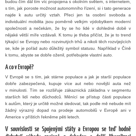
budou čím dál tím víc propojena s okolním světem, s internetem,
s tím, jak poroste možnost autonomního řízení, si i tato generace
najde k autu určitý vztah. Přeci jen ta osobní svoboda a
individuální mobilita jsou poměrně velkým výdobytkem moderní
společnosti a nečekám, že by se ho lidé v dohledné době v
nějaké větší míře vzdávali. K tomu je třeba přičíst, že je to trend
týkající se Evropy nebo rozvinutých trhů a nikoli těch rozvíjejících
se, kde je pořád auto důležitý symbol statusu. Například v Číně
k tomu, abyste se dobře oženil, potřebujete vlastní auto.
A co v Evropě?
V Evropě se s tím, jak stárne populace a jak je starší populace
dobře zabezpečená, kupuje více aut nebo novější auta než
v minulosti. Tím se rozšiřuje zákaznická základna v segmentu
starších lidí nebo důchodců. Měnící se přístup části populace
k autům, který je určitě možné sledovat, tak podle mě nebude mít
žádný výrazný dopad na prodeje automobilů v Evropě ani v
Americe v příštích řekněme pěti letech.
V souvislosti se Spojenými státy a Evropou se teď hodně