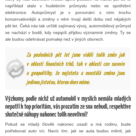
například stalo v hudebním průmyslu nebo ve spotřební
elektronice. Autoprůmysl je v porovnání s nimi trochu
konzervativnější a změny v něm trvají delší dobu než nějakých
pět let. Čeká nás tak určitě zajímavý vývoj, automobilový průmysl
se nachází v bodě, kdy nejspíš přijdou významné změny. Ty se
ale budou odehrávat pomaleji než v jiných oborech.
Za posledních pět let jsme viděli tolik změn jak
v oblasti finančních trhů, tak v oblasti cen surovin
a geopolitiky, že nejistota a neustálá změna jsou
jedinou jistotou, kterou dnes máme.
Výzkumy, podle nichž už automobil v myslích nemála mladých
nepatří k top prioritám, vás prozatím ze sna nebudí, respektive
skutečné nákupy nakonec tolik neovlivní?
Pokud se mladý člověk nakonec usadí a má rodinu, bude
potřebovat auto víc. Navíc tím, jak se auta budou měnit, jak