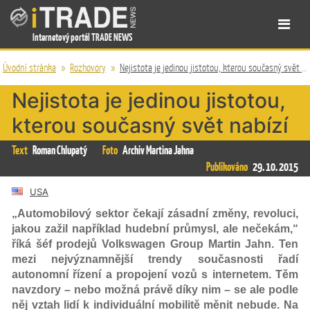
Internetový portál TRADE NEWS
Úvodní stránka
»
Rozhovory
»
Nejistota je jedinou jistotou, kterou současný svět nabízí
Nejistota je jedinou jistotou,
kterou současný svět nabízí
Text
Roman Chlupatý
Foto
Archiv Martina Jahna
Publikováno
29. 10. 2015
USA
„Automobilový sektor čekají zásadní změny, revoluci,
jakou zažil například hudební průmysl, ale nečekám,“
říká šéf prodejů Volkswagen Group Martin Jahn. Ten
mezi nejvýznamnější trendy současnosti řadí
autonomní řízení a propojení vozů s internetem. Těm
navzdory – nebo možná právě díky nim – se ale podle
něj vztah lidí k individuální mobilitě měnit nebude. Na