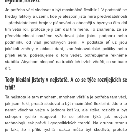
nejistota, rozvést.
Je potřeba věci sledovat a být maximálně flexibilní. V podstatě se
hledají faktory a území, kde je alespoň jistá míra předvídatelnosti
– předvídatelnost hraje v plánování a obecněji v byznysu čím dál
tím větší roli, protože je jí čím dál tím méně. To znamená, že se
předvídatelnost snažíme vyžadovat jako jistou podporu nebo
podmínku od vlád jednotlivých zemí. V podstatě ať už jsou
jakékoli změny v oblasti daní, zaměstnavatelské politiky nebo
přijetí eura, potřebujeme o tom vědět, potřebujeme řekněme
stabilitu. Abychom alespoň na tradičních trzích věděli, co se bude
dít.
Tedy hledání jistoty v nejistotě. A co se týče rozvíjejících se
trhů?
Ta nejistota je tam mnohem, mnohem větší a je potřeba tam věci,
jak jsem řekl, prostě sledovat a být maximálně flexibilní. Jde o to
nemít všechna vejce v jednom košíku, ale rizika rozložit a být
schopen rychle reagovat. To se přitom týká jak nových
technologií, tak právě i geopolitických trendů. Na druhou stranu
je fakt, že i příliš rychlá reakce může být škodlivá, protože