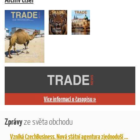
Více informací o časopisu »
Zprávy
ze světa obchodu
Vzniká CzechBusiness. Nová státní agentura zjednoduší podporu českých firem