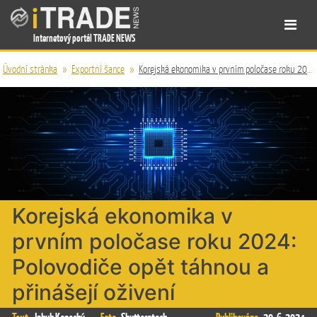
Internetový portál TRADE NEWS
Úvodní stránka
»
Exportní šance
»
Korejská ekonomika v prvním poločase roku 2024: Polovodiče opět táhnou a přinášejí oživení
Korejská ekonomika v
prvním poločase roku 2024:
Polovodiče opět táhnou a
přinášejí oživení