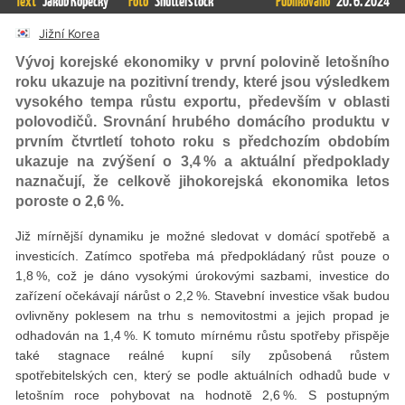
Text
Jakub Kopecký
Foto
Shutterstock
Publikováno
20. 6. 2024
Jižní Korea
Vývoj korejské ekonomiky v první polovině letošního
roku ukazuje na pozitivní trendy, které jsou výsledkem
vysokého tempa růstu exportu, především v oblasti
polovodičů. Srovnání hrubého domácího produktu v
prvním čtvrtletí tohoto roku s předchozím obdobím
ukazuje na zvýšení o 3,4 % a aktuální předpoklady
naznačují, že celkově jihokorejská ekonomika letos
poroste o 2,6 %.
Již mírnější dynamiku je možné sledovat v domácí spotřebě a
investicích. Zatímco spotřeba má předpokládaný růst pouze o
1,8 %, což je dáno vysokými úrokovými sazbami, investice do
zařízení očekávají nárůst o 2,2 %. Stavební investice však budou
ovlivněny poklesem na trhu s nemovitostmi a jejich propad je
odhadován na 1,4 %. K tomuto mírnému růstu spotřeby přispěje
také stagnace reálné kupní síly způsobená růstem
spotřebitelských cen, který se podle aktuálních odhadů bude v
letošním roce pohybovat na hodnotě 2,6 %. S postupným