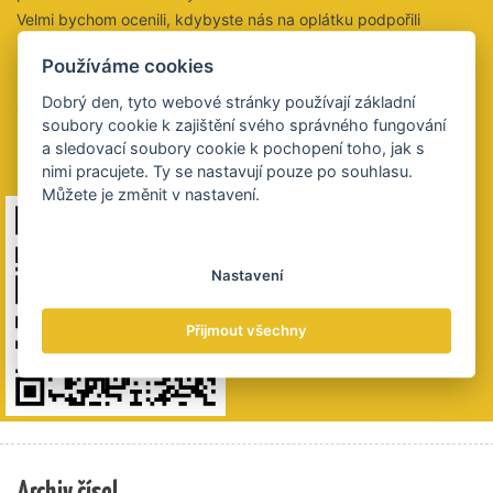
Velmi bychom ocenili, kdybyste nás na oplátku podpořili
peněžitým darem na tento účet:
Používáme cookies
2021853028/5500
Dobrý den, tyto webové stránky používají základní
QR kód obsahuje údaje k platbě. Výše částky je na vás,
soubory cookie k zajištění svého správného fungování
budeme si vážit všech darovaných plateb.
a sledovací soubory cookie k pochopení toho, jak s
Děkujeme 😊
nimi pracujete. Ty se nastavují pouze po souhlasu.
Můžete je změnit v nastavení.
Nastavení
Přijmout všechny
Archiv čísel