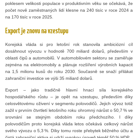
poklesem velikosti populace v produktivním věku se očekává, že
počet nově zaměstnaných lidí klesne na 240 tisíc v roce 2024 a
na 170 tisíc v roce 2025.
Export je znovu na vzestupu
Korejská vláda si pro letošní rok stanovila ambiciózní cíl
dosáhnout vývozu v hodnotě 700 miliard dolarů, především v
oblasti čipů a automobilů. V automobilovém sektoru se zaměřuje
zejména na elektromobily a plánuje rozšíření výrobních kapacit
na 1,5 milionu kusů do roku 2030. Současně se snaží přilákat
zahraniční investice ve výši 35 miliard dolarů.
Export – jako tradičně hlavní hnací síla korejského
hospodářského růstu – je opět na vzestupu, především díky
celosvětovému oživení v segmentu polovodičů. Jejich vývoz totiž
zažil v prvním čtvrtletí letošního roku ohromný nárůst o 50,7 % ve
srovnání se stejným obdobím roku předchozího. I díky
polovodičům proto korejská vláda letos očekává celkový nárůst
svého vývozu o 5,3 %. Díky tomu roste přebytek běžného účtu a
čistá zahraniční aktiva si udrží vysokou úroveň téměř 50 % HDP.