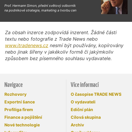
Prof. Hermann Simon, přední světový odborník
na podnikové strategie, marketing a tvorbu cen
Za obsah inzerce zodpovídá inzerent. Žádné části
textu nebo fotografie z Trade News nebo
www.itradenews.cz
nesmí být používány, kopírovány
nebo jinak šířeny v jakékoliv formě či jakýmkoliv
způsobem bez písemného souhlasu vydavatele.
Navigace
Více informací
Rozhovory
O časopise TRADE NEWS
Exportní šance
O vydavateli
Profiliga firem
Ediční plán
Finance a pojištění
Cílová skupina
Nové technologie
Archiv