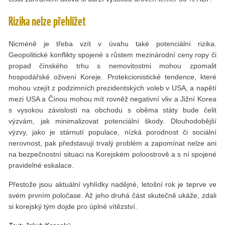
Rizika nelze přehlížet
Nicméně je třeba vzít v úvahu také potenciální rizika.
Geopolitické konflikty spojené s růstem mezinárodní ceny ropy či
propad čínského trhu s nemovitostmi mohou zpomalit
hospodářské oživení Koreje. Protekcionistické tendence, které
mohou vzejít z podzimních prezidentských voleb v USA, a napětí
mezi USA a Čínou mohou mít rovněž negativní vliv a Jižní Korea
s vysokou závislostí na obchodu s oběma státy bude čelit
výzvám, jak minimalizovat potenciální škody. Dlouhodobější
výzvy, jako je stárnutí populace, nízká porodnost či sociální
nerovnost, pak představují trvalý problém a zapomínat nelze ani
na bezpečnostní situaci na Korejském poloostrově a s ní spojené
pravidelné eskalace.
Přestože jsou aktuální vyhlídky nadějné, letošní rok je teprve ve
svém prvním poločase. Až jeho druhá část skutečně ukáže, zdali
si korejský tým dojde pro úplné vítězství.