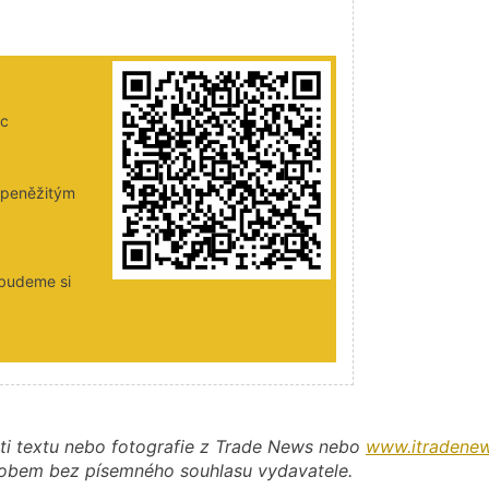
ic
i peněžitým
 budeme si
ti textu nebo fotografie z Trade News nebo
www.itradenew
působem bez písemného souhlasu vydavatele.