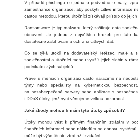
V případě phishingu se jedná o podvodné e-maily, zpr
zaměstnance organizace, aby poskytli citlivé informace neb
častou metodou, kterou útočníci získávají přístup do jejic
Ransomware je typ malwaru, který zašifruje data společnos
obnovení. Je jednou z největších hrozeb pro tuto kat
dostatečné zálohování a ochrana citlivých dat.
Co se týká útoků na dodavatelský řetězec, malé a st
společnostmi a útočníci mohou využít jejich slabin v rá
podnikatelských subjektů.
Právě u menších organizací často narážíme na nedost
týmy nebo specialisty na kybernetickou bezpečnost,
na nezabezpečené servery nebo aplikace s bezpečnost
i DDoS útoky, jimž nyní věnujeme velkou pozornost.
Jaké škody mohou firmám tyto útoky způsobit?
Útoky mohou vést k přímým finančním ztrátám v po
finančních informací nebo nákladům na obnovu systémů a
může být výše těchto ztrát až likvidační.