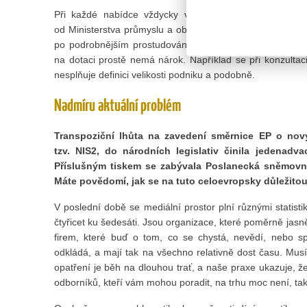
Při každé nabídce vždycky vyhodnocujeme, zda se pro
od Ministerstva průmyslu a obchodu. Na první pohled se 
po podrobnějším prostudování zjistí, že některé podmínk
na dotaci prostě nemá nárok. Například se při konzultac
nesplňuje definici velikosti podniku a podobně.
Nadmíru aktuální problém
Transpoziční lhůta na zavedení směrnice EP o nový
tzv. NIS2, do národních legislativ činila jedenadv
Příslušným tiskem se zabývala Poslanecká sněmovna
Máte povědomí, jak se na tuto celoevropsky důležitou
V poslední době se mediální prostor plní různými statistik
čtyřicet ku šedesáti. Jsou organizace, které poměrně jasně 
firem, které buď o tom, co se chystá, nevědí, nebo sp
odkládá, a mají tak na všechno relativně dost času. Mu
opatření je běh na dlouhou trať, a naše praxe ukazuje, že
odborníků, kteří vám mohou poradit, na trhu moc není, tak