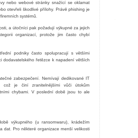
ávy nebo webové stránky snažící se oklamat
o otevřeli škodlivé přílohy. Právě phishing je
h firemních systémů.
ti, a útočníci pak požadují výkupné za jejich
egorii organizací, protože jim často chybí
řední podniky často spolupracují s většími
mci dodavatelského řetězce k napadení větších
atečné zabezpečení. Nemívají dedikované IT
 což je činí zranitelnějšími vůči útokům
ními chybami. V poslední době jsou to ale
době výkupného (u ransomwaru), krádežím
 dat. Pro některé organizace menší velikosti