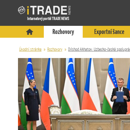
Internetový portál TRADE NEWS
Rozhovory
Exportní šance
Úvodní stránka
»
Rozhovory
»
Dilshod Akhatov: Uzbecko-česká spoluprác