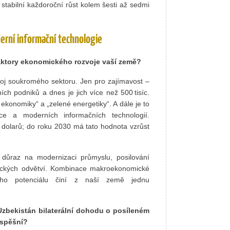
tabilní každoroční růst kolem šesti až sedmi
derní informační technologie
faktory ekonomického rozvoje vaší země?
voj soukromého sektoru. Jen pro zajímavost –
ích podniků a dnes je jich více než 500 tisíc.
ekonomiky“ a „zelené energetiky“. A dále je to
zace a moderních informačních technologií.
y dolarů; do roku 2030 má tato hodnota vzrůst
 důraz na modernizaci průmyslu, posilování
mických odvětví. Kombinace makroekonomické
ického potenciálu činí z naší země jednu
Uzbekistán bilaterální dohodu o posíleném
úspěšní?