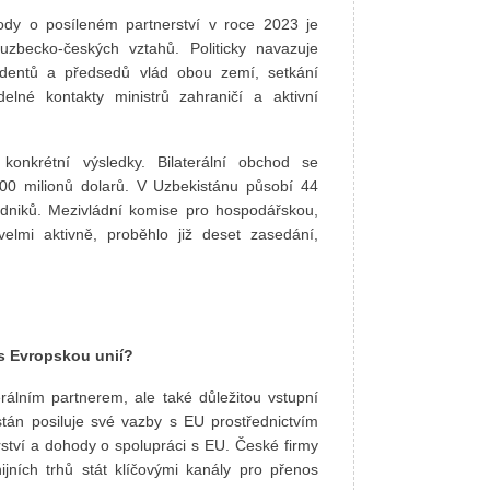
ody o posíleném partnerství v roce 2023 je
 uzbecko-českých vztahů. Politicky navazuje
zidentů a předsedů vlád obou zemí, setkání
lné kontakty ministrů zahraničí a aktivní
 konkrétní výsledky. Bilaterální obchod se
00 milionů dolarů. V Uzbekistánu působí 44
odniků. Mezivládní komise pro hospodářskou,
elmi aktivně, proběhlo již deset zasedání,
 s Evropskou unií?
rálním partnerem, ale také důležitou vstupní
án posiluje své vazby s EU prostřednictvím
tví a dohody o spolupráci s EU. České firmy
jních trhů stát klíčovými kanály pro přenos