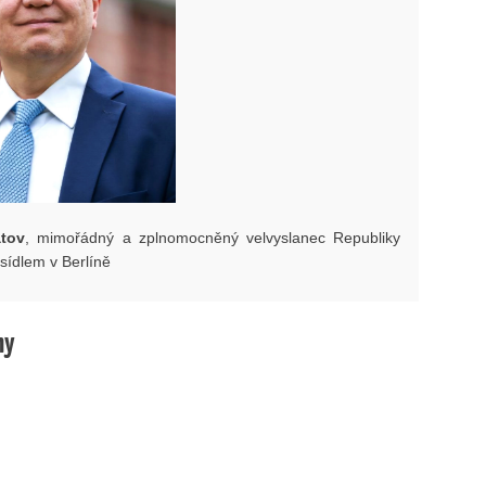
atov
, mimořádný a zplnomocněný velvyslanec Republiky
sídlem v Berlíně
hy