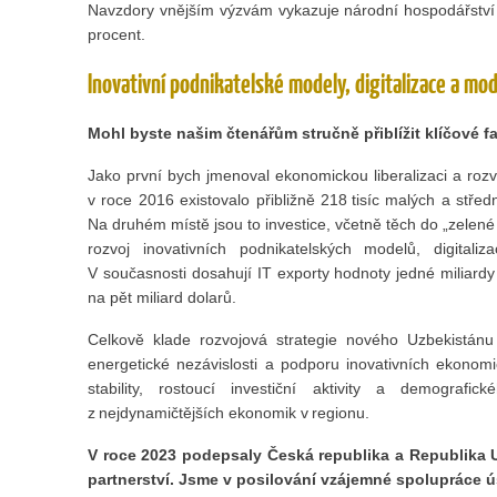
Navzdory vnějším výzvám vykazuje národní hospodářství s
procent.
Inovativní podnikatelské modely, digitalizace a mo
Mohl byste našim čtenářům stručně přiblížit klíčové 
Jako první bych jmenoval ekonomickou liberalizaci a roz
v roce 2016 existovalo přibližně 218 tisíc malých a středn
Na druhém místě jsou to investice, včetně těch do „zelené 
rozvoj inovativních podnikatelských modelů, digitali
V současnosti dosahují IT exporty hodnoty jedné miliard
na pět miliard dolarů.
Celkově klade rozvojová strategie nového Uzbekistánu
energetické nezávislosti a podporu inovativních ekono
stability, rostoucí investiční aktivity a demograf
z nejdynamičtějších ekonomik v regionu.
V roce 2023 podepsaly Česká republika a Republika 
partnerství. Jsme v posilování vzájemné spolupráce 