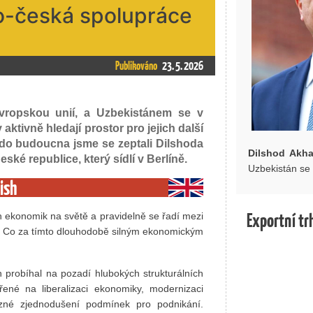
o-česká spolupráce
Publikováno
23. 5. 2026
vropskou unií, a Uzbekistánem se v
aktivně hledají prostor pro jejich další
y do budoucna jsme se zeptali Dilshoda
Dilshod Akh
ké republice, který sídlí v Berlíně.
Uzbekistán se 
ish
Exportní tr
h ekonomik na světě a pravidelně se řadí mezi
hů. Co za tímto dlouhodobě silným ekonomickým
h probíhal na pozadí hlubokých strukturálních
né na liberalizaci ekonomiky, modernizaci
azné zjednodušení podmínek pro podnikání.