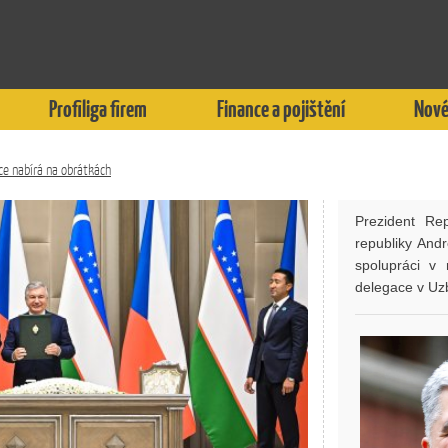
Profiliga firem
Finance a pojištění
Nové
e nabírá na obrátkách
Prezident Re
republiky And
spolupráci v
delegace v Uz