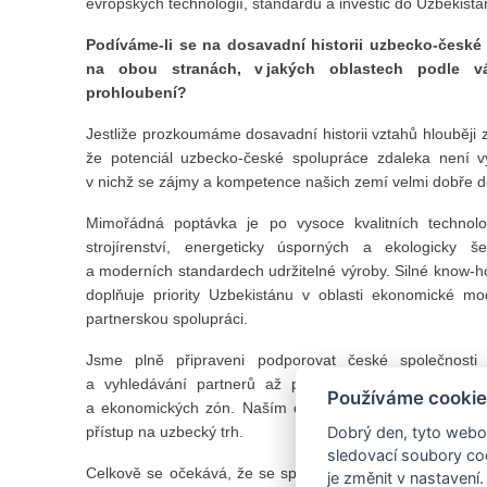
evropských technologií, standardů a investic do Uzbekistá
Podíváme-li se na dosavadní historii uzbecko-česk
na obou stranách, v jakých oblastech podle vás 
prohloubení?
Jestliže prozkoumáme dosavadní historii vztahů hlouběji z
že potenciál uzbecko-české spolupráce zdaleka není vy
v nichž se zájmy a kompetence našich zemí velmi dobře do
Mimořádná poptávka je po vysoce kvalitních technolo
strojírenství, energeticky úsporných a ekologicky še
a moderních standardech udržitelné výroby. Silné know-h
doplňuje priority Uzbekistánu v oblasti ekonomické mo
partnerskou spolupráci.
Jsme plně připraveni podporovat české společnosti
a vyhledávání partnerů až po realizaci investičních p
Používáme cookie
a ekonomických zón. Naším cílem je zajistit českým fir
přístup na uzbecký trh.
Dobrý den, tyto webov
sledovací soubory coo
Celkově se očekává, že se spolupráce posune od tradiční
je změnit v nastavení.