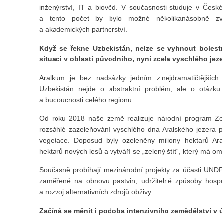
inženýrství, IT a biověd. V současnosti studuje v Česk
a tento počet by bylo možné několikanásobně zvýš
a akademických partnerství.
Když se řekne Uzbekistán, nelze se vyhnout boles
situaci v oblasti původního, nyní zcela vyschlého jez
Aralkum je bez nadsázky jedním z nejdramatičtějších 
Uzbekistán nejde o abstraktní problém, ale o otázku v
a budoucnosti celého regionu.
Od roku 2018 naše země realizuje národní program Ze
rozsáhlé zazeleňování vyschlého dna Aralského jezera 
vegetace. Doposud byly ozeleněny miliony hektarů Ara
hektarů nových lesů a vytváří se „zelený štít“, který má om
Současně probíhají mezinárodní projekty za účasti UNDP
zaměřené na obnovu pastvin, udržitelné způsoby hosp
a rozvoj alternativních zdrojů obživy.
Začíná se měnit i podoba intenzivního zemědělství v 