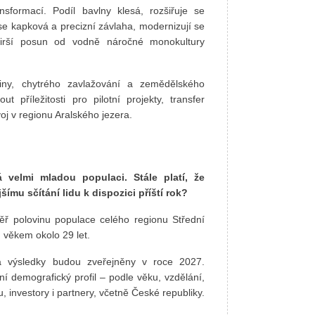
sformací. Podíl bavlny klesá, rozšiřuje se
se kapková a precizní závlaha, modernizují se
 širší posun od vodně náročné monokultury
iny, chytrého zavlažování a zemědělského
 příležitosti pro pilotní projekty, transfer
voj v regionu Aralského jezera.
á velmi mladou populaci. Stále platí, že
mu sčítání lidu k dispozici příští rok?
měř polovinu populace celého regionu Střední
 věkem okolo 29 let.
a výsledky budou zveřejněny v roce 2027.
ní demografický profil – podle věku, vzdělání,
, investory i partnery, včetně České republiky.