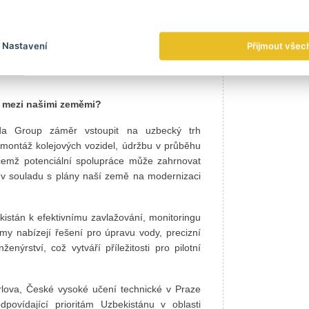
ných podniků, servisních center a spolupráce
Nastavení
Přijmout všec
edy vlády České republiky Andreje Babiše
o zhruba padesáti zástupci předních českých
 mezi našimi zeměmi?
oda Group záměr vstoupit na uzbecký trh
 montáž kolejových vozidel, údržbu v průběhu
řičemž potenciální spolupráce může zahrnovat
e v souladu s plány naší země na modernizaci
kistán k efektivnímu zavlažování, monitoringu
 nabízejí řešení pro úpravu vody, precizní
nýrství, což vytváří příležitosti pro pilotní
arlova, České vysoké učení technické v Praze
povídající prioritám Uzbekistánu v oblasti