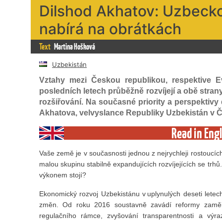
Dilshod Akhatov: Uzbeck
nabírá na obrátkách
Text
Martina Hošková
Uzbekistán
Vztahy mezi Českou republikou, respektive E
posledních letech průběžně rozvíjejí a obě strany 
rozšiřování. Na současné priority a perspektiv
Akhatova, velvyslance Republiky Uzbekistán v Čes
Read in Engl
Vaše země je v současnosti jednou z nejrychleji rostoucíc
malou skupinu stabilně expandujících rozvíjejících se tr
výkonem stojí?
Ekonomický rozvoj Uzbekistánu v uplynulých deseti letec
změn. Od roku 2016 soustavně zavádí reformy zaměře
regulačního rámce, zvyšování transparentnosti a výr