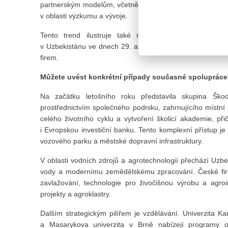
partnerským modelům, včetně lokalizované výroby, společ
v oblasti výzkumu a vývoje.
Tento trend ilustruje také nedávná návštěva předs
v Uzbekistánu ve dnech 29. až 30. dubna, doprovázenéh
firem.
Můžete uvést konkrétní případy současné spolupráce
Na začátku letošního roku představila skupina Šk
prostřednictvím společného podniku, zahrnujícího místní
celého životního cyklu a vytvoření školicí akademie, p
i Evropskou investiční banku. Tento komplexní přístup j
vozového parku a městské dopravní infrastruktury.
V oblasti vodních zdrojů a agrotechnologií přechází Uzbe
vody a modernímu zemědělskému zpracování. České firmy
zavlažování, technologie pro živočišnou výrobu a agroinže
projekty a agroklastry.
Dalším strategickým pilířem je vzdělávání. Univerzita K
a Masarykova univerzita v Brně nabízejí programy od