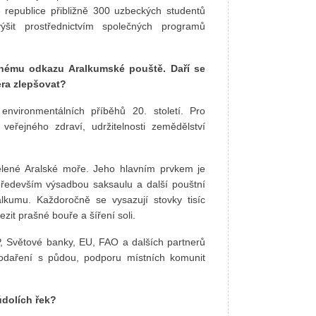
é republice přibližně 300 uzbeckých studentů
it prostřednictvím společných programů
tnému odkazu Aralkumské pouště. Daří se
era zlepšovat?
environmentálních příběhů 20. století. Pro
eřejného zdraví, udržitelnosti zemědělství
lené Aralské moře. Jeho hlavním prvkem je
především výsadbou saksaulu a další pouštní
lkumu. Každoročně se vysazují stovky tisíc
ezit prašné bouře a šíření soli.
, Světové banky, EU, FAO a dalších partnerů
odaření s půdou, podporu místních komunit
údolích řek?