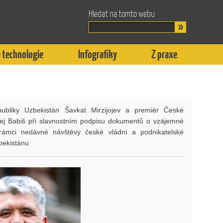
Hledat na tomto webu
 technologie
Infografiky
Z praxe
publiky Uzbekistán Šavkat Mirzijojev a premiér České
rej Babiš při slavnostním podpisu dokumentů o vzájemné
 rámci nedávné návštěvy české vládní a podnikatelské
bekistánu