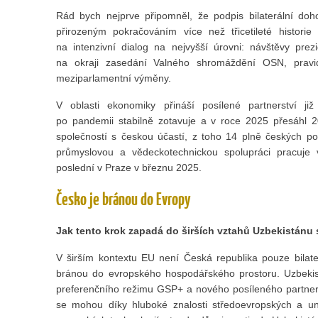
Rád bych nejprve připomněl, že podpis bilaterální doh
přirozeným pokračováním více než třicetileté historie
na intenzivní dialog na nejvyšší úrovni: návštěvy pre
na okraji zasedání Valného shromáždění OSN, pravide
meziparlamentní výměny.
V oblasti ekonomiky přináší posílené partnerství již
po pandemii stabilně zotavuje a v roce 2025 přesáhl 2
společností s českou účastí, z toho 14 plně českých p
průmyslovou a vědeckotechnickou spolupráci pracuje v
poslední v Praze v březnu 2025.
Česko je bránou do Evropy
Jak tento krok zapadá do širších vztahů Uzbekistánu
V širším kontextu EU není Česká republika pouze bilate
bránou do evropského hospodářského prostoru. Uzbekist
preferenčního režimu GSP+ a nového posíleného partners
se mohou díky hluboké znalosti středoevropských a uni