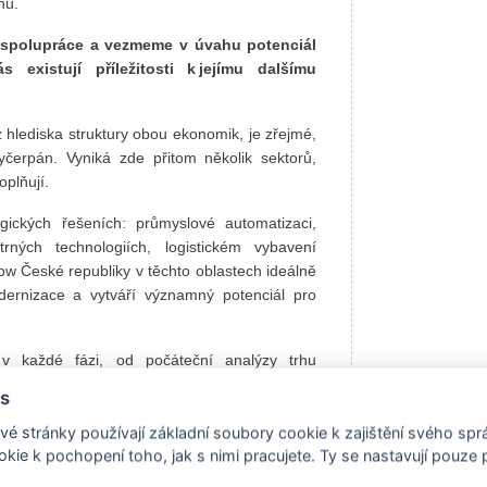
nu.
é spolupráce a vezmeme v úvahu potenciál
existují příležitosti k jejímu dalšímu
 hlediska struktury obou ekonomik, je zřejmé,
čerpán. Vyniká zde přitom několik sektorů,
plňují.
gických řešeních: průmyslové automatizaci,
trných technologiích, logistickém vybavení
ow České republiky v těchto oblastech ideálně
dernizace a vytváří významný potenciál pro
 v každé fázi, od počáteční analýzy trhu
rojektů a zapojení do průmyslových klastrů
s
mám transparentní, strukturovaný a bezpečný
é stránky používají základní soubory cookie k zajištění svého sp
kie k pochopení toho, jak s nimi pracujete. Ty se nastavují pouze
ch exportně-importních vztahů ke složitějším