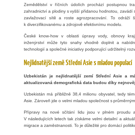
Zemědělství v říčních údolích prochází postupnou tran
zahradnictví a plodiny s vyšší přidanou hodnotou, zavádí 
zavlažovací sítě a roste agrozpracování. To odráží
k diverzifikovanému a zdrojově efektivnímu modelu.
České know-how v oblasti úpravy vody, obnovy kraj
inženýrství může tyto snahy vhodně doplnit a nabídnout
technologií a společné iniciativy podporující udržitelný roz
Nejlidnatější země Střední Asie s mladou populací
Uzbekistán je nejlidnatější zemí Střední Asie a m
aktualizovaná demografická data budou díky nejnovější
Uzbekistán má přibližně 38,4 milionu obyvatel, tedy té
Asie. Zároveň jde o velmi mladou společnost s průměrným
Přípravy na nové sčítání lidu jsou v plném proudu 
V následujících letech tak získáme velmi detailní a aktuál
migrace a zaměstnanosti. To je důležité pro domácí politiku