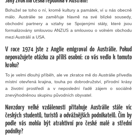
Jaký zvuk má Česká republika v Austrálii?
Bohužel se toho o ní, kromě kultury a památek, ví u nás obecně
málo. Austrálie se zaměřuje hlavně na své blízké sousedy,
obchodní partnery a vztahy se Spojenými státy, které jsou
formalizovány smlouvou ANZUS a smlouvou o volném obchodu
mezi Austrálií a USA.
V roce 1974 jste z Anglie emigroval do Austrálie. Pokud
nepovažujete otázku za příliš osobní: co vás vedlo k tomuto
kroku?
To je velmi dlouhý příběh, ale ve zkratce mě do Austrálie přivedla
místní otevřená krajina, touha po dobrodružství, přírodní krásy
a životní prostředí a v neposlední řadě zájem o sociálně
znevýhodněnou skupinu původních obyvatel.
Navzdory velké vzdálenosti přitahuje Austrálie stále víc
českých studentů, turistů a odvážnějších podnikatelů. Čím by
podle vás mohla být atraktivní pro české malé a střední
podniky?