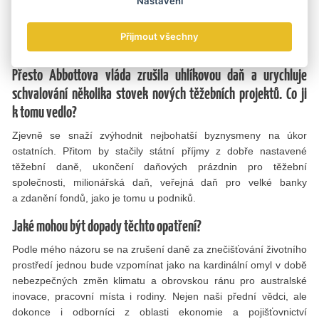
Nastavení
85 milionů tun CO2 ročně a očekávaná aktivita v oblasti těžby
bude podle všeho mít za následek dalších 83 až 128 milionů tun
Přijmout všechny
emisí ročně.
Přesto Abbottova vláda zrušila uhlíkovou daň a urychluje
schvalování několika stovek nových těžebních projektů. Co ji
k tomu vedlo?
Zjevně se snaží zvýhodnit nejbohatší byznysmeny na úkor
ostatních. Přitom by stačily státní příjmy z dobře nastavené
těžební daně, ukončení daňových prázdnin pro těžební
společnosti, milionářská daň, veřejná daň pro velké banky
a zdanění fondů, jako je tomu u podniků.
Jaké mohou být dopady těchto opatření?
Podle mého názoru se na zrušení daně za znečišťování životního
prostředí jednou bude vzpomínat jako na kardinální omyl v době
nebezpečných změn klimatu a obrovskou ránu pro australské
inovace, pracovní místa i rodiny. Nejen naši přední vědci, ale
dokonce i odborníci z oblasti ekonomie a pojišťovnictví