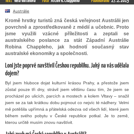
Text
Věra Vortelová
Foto
Archiv R. Chappleho
Publikováno
27. 2. 2015
Austrálie
Kromě hrstky turistů zná česká veřejnost Austrálii jen
povrchně a zprostředkovaně z médií a učebnic. Proto
jsme využili vzácné příležitosti a zeptali se
australského poslance za stát Západní Austrálie
Robina Chappleho, jak hodnotí současný stav
australské ekonomiky a společnosti.
Loni jste poprvé navštívil Českou republiku. Jaký na vás udělala
dojem?
Byl jsem hluboce dojat kulturní krásou Prahy, a přestože jsem
zůstal pouze tři dny, strávil jsem většinu času tím, že jsem se
procházel po ulicích, parcích a mostech a kolem Vltavy – snažil
jsem se za tak krátkou dobu pojmout co nejvíc té nádhery. Velmi
mě potěšila upřímná a přátelská odezva od všech lidí, které jsem
během svého pobytu v České republice potkal. Je to země,
kterou určitě musím znovu navštívit.