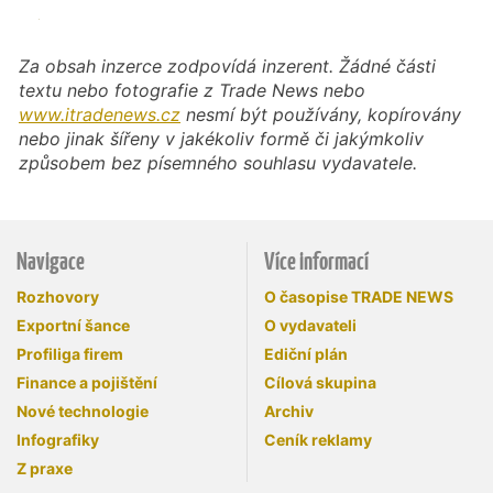
Za obsah inzerce zodpovídá inzerent. Žádné části
textu nebo fotografie z Trade News nebo
www.itradenews.cz
nesmí být používány, kopírovány
nebo jinak šířeny v jakékoliv formě či jakýmkoliv
způsobem bez písemného souhlasu vydavatele.
Navigace
Více informací
Rozhovory
O časopise TRADE NEWS
Exportní šance
O vydavateli
Profiliga firem
Ediční plán
Finance a pojištění
Cílová skupina
Nové technologie
Archiv
Infografiky
Ceník reklamy
Z praxe