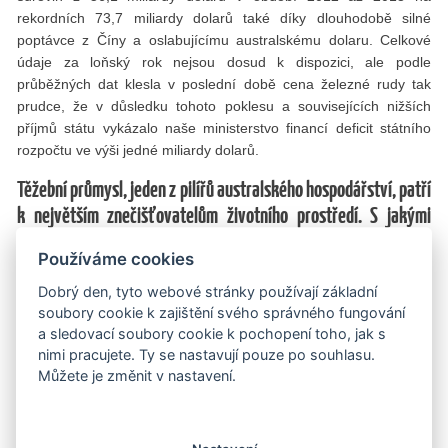
rekordních 73,7 miliardy dolarů také díky dlouhodobě silné
poptávce z Číny a oslabujícímu australskému dolaru. Celkové
údaje za loňský rok nejsou dosud k dispozici, ale podle
průběžných dat klesla v poslední době cena železné rudy tak
prudce, že v důsledku tohoto poklesu a souvisejících nižších
příjmů státu vykázalo naše ministerstvo financí deficit státního
rozpočtu ve výši jedné miliardy dolarů.
Těžební průmysl, jeden z pilířů australského hospodářství, patří
k největším znečišťovatelům životního prostředí. S jakými
opatřeními počítá australská vláda, aby omezila jeho negativní
Používáme cookies
dopady?
Dobrý den, tyto webové stránky používají základní
Stav není příliš uspokojivý. Těžební průmysl je do značné míry
soubory cookie k zajištění svého správného fungování
založen na neobnovitelných zdrojích a je významným
a sledovací soubory cookie k pochopení toho, jak s
producentem emisí skleníkových plynů. Ve srovnání s jinými
nimi pracujete. Ty se nastavují pouze po souhlasu.
odvětvími daleko více přispívá k nebezpečným změnám klimatu.
Můžete je změnit v nastavení.
Emise Západní Austrálie v roce 1990, tedy v referenčním roce
pro kjótský protokol, činily 52 milionů tun ekvivalentu oxidu
uhličitého (CO2). Podle výzkumných měření nyní dosahují okolo