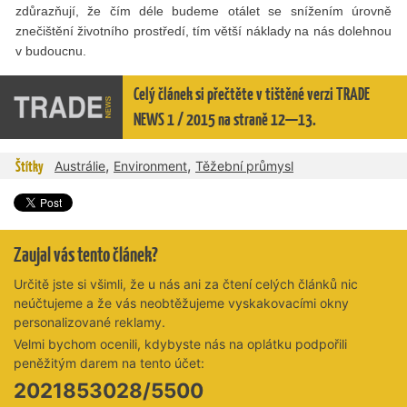
zdůrazňují, že čím déle budeme otálet se snížením úrovně
znečištění životního prostředí, tím větší náklady na nás dolehnou
v budoucnu.
Celý článek si přečtěte v tištěné verzi TRADE
NEWS 1 / 2015 na straně 12—13.
,
,
Štítky
Austrálie
Environment
Těžební průmysl
Zaujal vás tento článek?
Určitě jste si všimli, že u nás ani za čtení celých článků nic
neúčtujeme a že vás neobtěžujeme vyskakovacími okny
personalizované reklamy.
Velmi bychom ocenili, kdybyste nás na oplátku podpořili
peněžitým darem na tento účet:
2021853028/5500