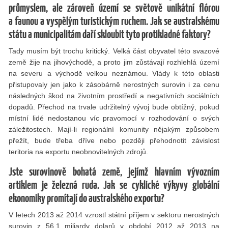
průmyslem, ale zároveň území se světově unikátní flórou
a faunou a vyspělým turistickým ruchem. Jak se australskému
státu a municipalitám daří skloubit tyto protikladné faktory?
Tady musím být trochu kritický. Velká část obyvatel této svazové
země žije na jihovýchodě, a proto jim zůstávají rozhlehlá území
na severu a východě velkou neznámou. Vlády k této oblasti
přistupovaly jen jako k zásobárně nerostných surovin i za cenu
následných škod na životním prostředí a negativních sociálních
dopadů. Přechod na trvale udržitelný vývoj bude obtížný, pokud
místní lidé nedostanou víc pravomocí v rozhodování o svých
záležitostech. Mají-li regionální komunity nějakým způsobem
přežít, bude třeba dříve nebo později přehodnotit závislost
teritoria na exportu neobnovitelných zdrojů.
Jste surovinově bohatá země, jejímž hlavním vývozním
artiklem je železná ruda. Jak se cyklické výkyvy globální
ekonomiky promítají do australského exportu?
V letech 2013 až 2014 vzrostl státní příjem v sektoru nerostných
surovin z 56,1 miliardy dolarů v období 2012 až 2013 na