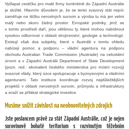
Vyšlapat cestičku pro malé firmy konkrétně do Západní Austrálie
je složité. Hlavním důvodem je, že se tento svazový stát nejvíc
zaměřuje na těžbu nerostných surovin a výroba tu má jen velmi
malý nebo skoro žádný prostor. Evropské podniky, jimž se
v tomto prostředí daří, jsou většinou ty, které mohou nabídnout
vysokou odbornost v oblasti strojírenství, geologie a technologií.
Existují však dva subjekty, které v Austrálii v tomto ohledu
nabízejí pomoc a podporu – vládní agentura na podporu
obchodu Australian Trade Commission (Austrade) na celostátní
úrovni a v Západní Austrálii Department of State Development
(pozn. red.: ekvivalent českého ministerstva pro místní rozvoj)
svazové vlády, který úzce spolupracuje s byznysovými a vládními
agenturami. Tato instituce koordinuje rozvoj nejdůležitějších
projektů v oblasti nerostných surovin, průmyslu a infrastruktury
a snaží se přilákat strategické investice.
Musíme snížit závislost na neobnovitelných zdrojích
Jste poslancem právě za stát Západní Austrálie, což je nejen
surovinově bohaté teritorium s rozvinutým těžebním