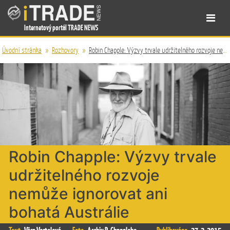
Internetový portál TRADE NEWS
Úvodní stránka
»
Rozhovory
»
Robin Chapple: Výzvy trvale udržitelného rozvoje nemůže ignorovat ani bohatá Austrálie
Robin Chapple: Výzvy trvale
udržitelného rozvoje
nemůže ignorovat ani
bohatá Austrálie