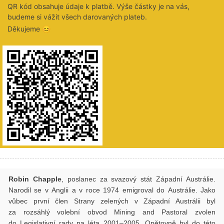
QR kód obsahuje údaje k platbě. Výše částky je na vás,
budeme si vážit všech darovaných plateb.
Děkujeme 😊
Robin Chapple
, poslanec za svazový stát Západní Austrálie.
Narodil se v Anglii a v roce 1974 emigroval do Austrálie. Jako
vůbec první člen Strany zelených v Západní Austrálii byl
za rozsáhlý volební obvod Mining and Pastoral zvolen
do Legislativní rady na léta 2001–2005. Opětovně byl do této