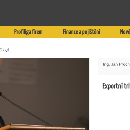
Profiliga firem
Finance a pojištění
Nové
tivuje
Ing. Jan Proc
Exportní tr