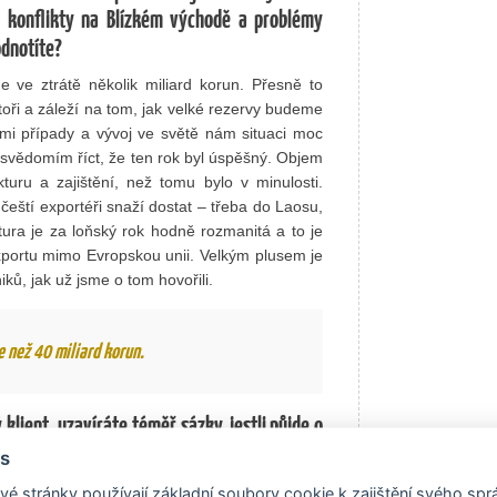
ě, konflikty na Blízkém východě a problémy
odnotíte?
ve ztrátě několik miliard korun. Přesně to
oři a záleží na tom, jak velké rezervy budeme
ími případy a vývoj ve světě nám situaci moc
 svědomím říct, že ten rok byl úspěšný. Objem
uru a zajištění, než tomu bylo v minulosti.
eští exportéři snaží dostat – třeba do Laosu,
tura je za loňský rok hodně rozmanitá a to je
portu mimo Evropskou unii. Velkým plusem je
ků, jak už jsme o tom hovořili.
e než 40 miliard korun.
 klient, uzavíráte téměř sázky, jestli půjde o
iky, protože to byly hlavní trendy loňského
s
é stránky používají základní soubory cookie k zajištění svého sp