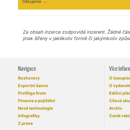
Děkujeme 😊
Za obsah inzerce zodpovídá inzerent. Žádné čás
jinak šířeny v jakékoliv formě či jakýmkoliv z
Navigace
Více infor
Rozhovory
O časopi
Exportní šance
O vydavate
Profiliga firem
Ediční plá
Finance a pojištění
Cílová sk
Nové technologie
Archiv
Infografiky
Ceník rek
Z praxe