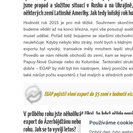
jsme propad a složitou situaci v Rusku a na Ukrajin
některých zemí Latinské Ameriky. Jak tedy loňský rok h
Hodnotit rok 2015 je pro mě těžké. Souhrnem skončíme 
budeme vědět až na konci března, nyní vše posuzují audit
muset udělat. Pořád totiž bojujeme se staršími obchodn
neulehčuje. Kdyby nebylo této ztráty, mohl bych s klidným
exportu byl vysoký, transakce měly mnohem lepší strukt
Povedlo se nám několik obchodů do zemí, kam se teprve č
Papuy-Nové Guineje nebo do Kolumbie. Teritoriální struk
dobře – EGAP by měl být tím nástrojem, který pomůže ex
také nárůst počtu exportérů z řad malých a středních podni
EGAP pojistil vloni export do 35 zemí v hodnotě víc
V průběhu roku jste několikrát říkal, že když přijde nový
export do Ázerbájdžánu nebo o vývoz zdravotnické techn
Používáme cookie
roku. Jak se to vyvíjí letos?
Dobrý den, tyto webov