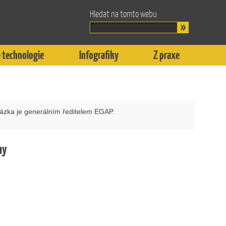
Hledat na tomto webu
 technologie
Infografiky
Z praxe
házka je generálním ředitelem EGAP.
hy