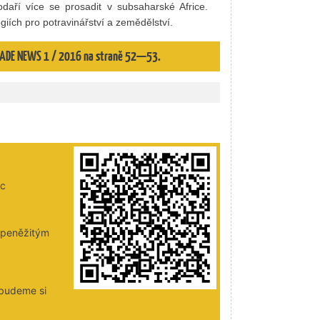
daří více se prosadit v subsaharské Africe.
iích pro potravinářství a zemědělství.
 TRADE NEWS 1 / 2016 na straně 52—53.
ic
i peněžitým
 budeme si