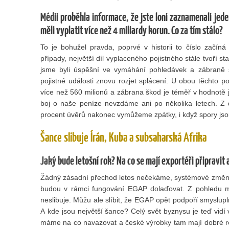
Médii proběhla informace, že jste loni zaznamenali jede
měli vyplatit více než 4 miliardy korun. Co za tím stálo?
To je bohužel pravda, poprvé v historii to číslo začíná
případy, největší díl vyplaceného pojistného stále tvoří s
jsme byli úspěšní ve vymáhání pohledávek a zábraně 
pojistné události znovu rozjet splácení. U obou těchto 
více než 560 milionů a zábrana škod je téměř v hodnotě je
boj o naše peníze nevzdáme ani po několika letech. Z 
procent úvěrů nakonec vymůžeme zpátky, i když spory jsou 
Šance slibuje Írán, Kuba a subsaharská Afrika
Jaký bude letošní rok? Na co se mají exportéři připravit 
Žádný zásadní přechod letos nečekáme, systémové změn
budou v rámci fungování EGAP dolaďovat. Z pohledu 
neslibuje. Můžu ale slíbit, že EGAP opět podpoří smysluplné
A kde jsou největší šance? Celý svět byznysu je teď vidí 
máme na co navazovat a české výrobky tam mají dobré r