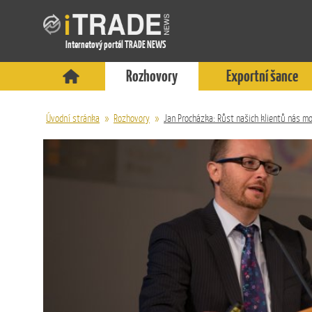
Internetový portál TRADE NEWS
Rozhovory
Exportní šance
Úvodní stránka
»
Rozhovory
»
Jan Procházka: Růst našich klientů nás mo