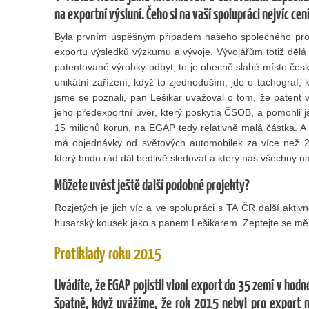
na exportní výsluní. Čeho si na vaší spolupráci nejvíc cen
Byla prvním úspěšným případem našeho společného proj
exportu výsledků výzkumu a vývoje. Vývojářům totiž děl
patentované výrobky odbyt, to je obecně slabé místo čes
unikátní zařízení, když to zjednoduším, jde o tachograf, 
jsme se poznali, pan Lešikar uvažoval o tom, že patent 
jeho předexportní úvěr, který poskytla ČSOB, a pomohli 
15 milionů korun, na EGAP tedy relativně malá částka. A
má objednávky od světových automobilek za více než 25
který budu rád dál bedlivě sledovat a který nás všechny nab
Můžete uvést ještě další podobné projekty?
Rozjetých je jich víc a ve spolupráci s TA ČR další aktiv
husarský kousek jako s panem Lešikarem. Zeptejte se mě 
Protiklady roku 2015
Uvádíte, že EGAP pojistil vloni export do 35 zemí v hodn
špatně, když uvážíme, že rok 2015 nebyl pro export 