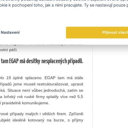
kie k pochopení toho, jak s nimi pracujete. Ty se nastavují pouze
em portfoliu. Největší zakázkou je tam stavba
tobusy pro městskou dopravu v Baku. A stavby
odle našich výsledků v loňském roce, novým
 stavby nemocnic, další v Papui-Nové Guineji,
ednáme. Na jedné takové stavbě nemocnice se
Nastavení
Přijmout všec
spektivním oborem jsou pak dodávky českých
 Je to logické – v méně rozvinutých zemích
otní péči.
jen tam EGAP má desítky nesplacených případů.
bylo 19 úplně splaceno. EGAP tam má stále
ípadů jsme museli restrukturalizovat, upravit
čeká. Situace není vůbec jednoduchá, zatím se
za loňský rok ruské firmy splatily více než 5,5
mi pravidelně komunikujeme.
ové případy malých i větších firem. Zpřísnili
bjekt ideálně kotovaný na burze, s příjmy