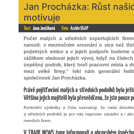
Jan Procházka: Růst našic
motivuje
Text
Jana Jenšíková
Foto
Archiv EGAP
Počet malých a středních exportujících fire
narostl: v meziročním srovnání o více než tře
pojistných smluv a v jejich podpoře budeme u
zážitkem sledovat jejich vývoj, když na číslech 
úspěšný podnik, který tvoří pracovní místa a 
mezi velké firmy,“ řekl nám generální ředit
společnosti Jan Procházka.
Právě pojišťování malých a středních podniků bylo ješt
Většina jejich majitelů byla přesvědčena, že jste pouze pr
Konkrétní výsledky a čísla naznačují, že naše dvoul
a středních podniků je pro nás naprosto zásadní a i akci
menších firem.
V TRADE NEWS jsme informovali o obrovském úspěchu f