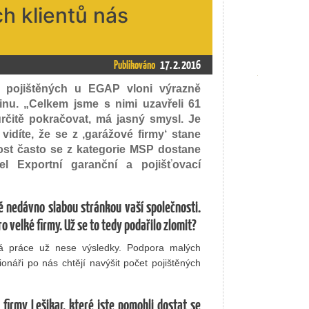
h klientů nás
Publikováno
17. 2. 2016
m pojištěných u EGAP vloni výrazně
tinu. „Celkem jsme s nimi uzavřeli 61
rčitě pokračovat, má jasný smysl. Je
vidíte, že se z ‚garážové firmy‘ stane
dost často se z kategorie MSP dostane
el Exportní garanční a pojišťovací
ě nedávno slabou stránkou vaší společnosti.
o velké firmy. Už se to tedy podařilo zlomit?
etá práce už nese výsledky. Podpora malých
onáři po nás chtějí navýšit počet pojištěných
irmy Lešikar, které jste pomohli dostat se