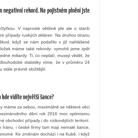
n negativní rekord. Na pojistném plnění jste
 čtyřkou. V naprosté většině jde ale o starší
taré případy ruských skláren. Na druhou stranu
škod, když se nám podařilo v již nahlášené
položek máme také rekordy: vymohli jsme zpět
dné miliardy. Ti, co neplatí, musejí vědět, že
dlouhodobé statistiky víme, že v průměru 24
stále právně složitější.
a kde vidíte největší šance?
y máme za sebou, maximálně se některé věci
mezinárodního dění rok 2016 moc optimismu
 obchodní případy i do rizikovějších teritorií.
v Íránu, i české firmy tam mají nemalé šance,
enomé. Ke změnám dochází i na Kubě, i když