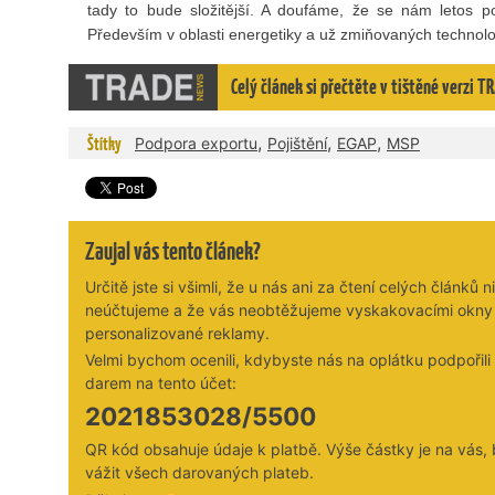
tady to bude složitější. A doufáme, že se nám letos po
Především v oblasti energetiky a už zmiňovaných technolog
Celý článek si přečtěte v tištěné verzi
,
,
,
Štítky
Podpora exportu
Pojištění
EGAP
MSP
Zaujal vás tento článek?
Určitě jste si všimli, že u nás ani za čtení celých článků n
neúčtujeme a že vás neobtěžujeme vyskakovacími okny
personalizované reklamy.
Velmi bychom ocenili, kdybyste nás na oplátku podpořil
darem na tento účet:
2021853028/5500
QR kód obsahuje údaje k platbě. Výše částky je na vás,
vážit všech darovaných plateb.