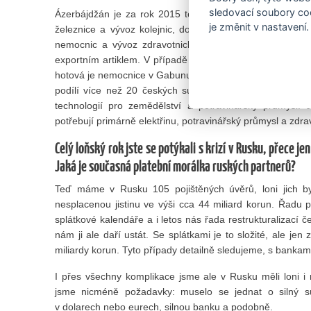
sledovací soubory coo
Ázerbájdžán je za rok 2015 teritoriálně jedničkou v naš
je změnit v nastavení.
železnice a vývoz kolejnic, dodali jsme ale třeba i au
nemocnic a vývoz zdravotnické techniky jsou, soudě p
exportním artiklem. V případě Laosu už jsme pojistili dvě
hotová je nemocnice v Gabunu a o dalších možnostech j
podílí více než 20 českých subdodavatelů. Dalším per
technologií pro zemědělství a potravinářský průmysl.
potřebují primárně elektřinu, potravinářský průmysl a zdrav
Celý loňský rok jste se potýkali s krizí v Rusku, přece 
Jaká je současná platební morálka ruských partnerů?
Teď máme v Rusku 105 pojištěných úvěrů, loni jich 
nesplacenou jistinu ve výši cca 44 miliard korun. Řadu př
splátkové kalendáře a i letos nás řada restrukturalizací 
nám ji ale daří ustát. Se splátkami je to složité, ale jen 
miliardy korun. Tyto případy detailně sledujeme, s banka
I přes všechny komplikace jsme ale v Rusku měli loni i n
jsme nicméně požadavky: muselo se jednat o silný su
v dolarech nebo eurech, silnou banku a podobně.