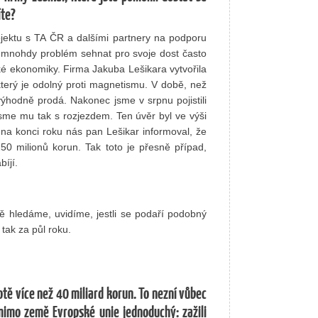
íte?
ektu s TA ČR a dalšími partnery na podporu
á mnohdy problém sehnat pro svoje dost často
ké ekonomiky. Firma Jakuba Lešikara vytvořila
který je odolný proti magnetismu. V době, než
výhodně prodá. Nakonec jsme v srpnu pojistili
jsme mu tak s rozjezdem. Ten úvěr byl ve výši
 na konci roku nás pan Lešikar informoval, že
0 milionů korun. Tak toto je přesně případ,
íjí.
ně hledáme, uvidíme, jestli se podaří podobný
tak za půl roku.
otě více než 40 miliard korun. To nezní vůbec
mimo země Evropské unie jednoduchý: zažili