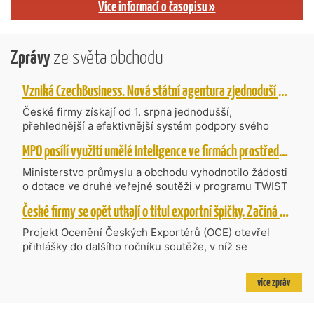
Více informací o časopisu »
Zprávy
ze světa obchodu
Vzniká CzechBusiness. Nová státní agentura zjednoduší podporu českých firem
České firmy získají od 1. srpna jednodušší,
přehlednější a efektivnější systém podpory svého
podnikání. Vzniká nová státní agentura
MPO posílí využití umělé inteligence ve firmách prostřednictvím 40 projektů z programu TWIST
CzechBusiness, která propojuje dosavadní
kompetence agentur CzechTrade a CzechInvest.
Ministerstvo průmyslu a obchodu vyhodnotilo žádosti
Firmám nabídne jednoho partnera pro rozvoj od
o dotace ve druhé veřejné soutěži v programu TWIST
inovací až po zahraniční expanzi.
– Transfer, Výzkum, Vývoj a Inovace pro Strategické
České firmy se opět utkají o titul exportní špičky. Začíná další ročník Ocenění Českých Exportérů
Technologie, do které bylo podáno 318 návrhů
projektů požadujících dotaci o celkovém objemu 4,27
Projekt Ocenění Českých Exportérů (OCE) otevřel
mld. Kč. Částkou 630 mil. Kč bude podpořeno čtyřicet
přihlášky do dalšího ročníku soutěže, v níž se
nejlépe hodnocených projektů zaměřených na
úspěšné ryze české firmy opět utkají o prestižní titul.
výzkum v oblasti umělé inteligence a její aplikace do
Projekt dlouhodobě vyzdvihuje, podporuje a oceňuje
více zpráv
podnikových procesů a do vývoje nových produktů na
podniky, které úspěšně prosazují své produkty a
trhu. Další jsou připraveny v zásobníku a více než 30 z
služby na zahraničních trzích a přispívají k růstu
nich ještě může být následně podpořeno v závislosti