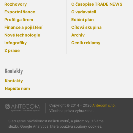
Rozhovory
O časopise TRADE NEWS
Exportní šance
O vydavateli
Profiliga firem
Ediční plán
Finance a pojištění
Cílová skupina
Nové technologie
Archiv
Infografiky
Ceník reklamy
Z praxe
Kontakty
Kontakty
Napište nám
Copyright © 2014 - 2026
Antecom s.r.o.
Všechna práva vyhrazena.
Sledujeme návštěvnost našich webů, a přitom využíváme
službu Google Analytics, která používá soubory cookies.