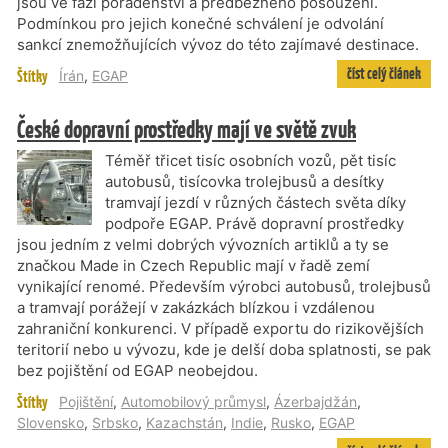
jsou ve fázi poradenství a předběžného posouzení.
Podmínkou pro jejich konečné schválení je odvolání
sankcí znemožňujících vývoz do této zajímavé destinace.
číst celý článek
Štítky
Írán
,
EGAP
České dopravní prostředky mají ve světě zvuk
Téměř třicet tisíc osobních vozů, pět tisíc
autobusů, tisícovka trolejbusů a desítky
tramvají jezdí v různých částech světa díky
podpoře EGAP. Právě dopravní prostředky
jsou jedním z velmi dobrých vývozních artiklů a ty se
značkou Made in Czech Republic mají v řadě zemí
vynikající renomé. Především výrobci autobusů, trolejbusů
a tramvají porážejí v zakázkách blízkou i vzdálenou
zahraniční konkurenci. V případě exportu do rizikovějších
teritorií nebo u vývozu, kde je delší doba splatnosti, se pak
bez pojištění od EGAP neobejdou.
Štítky
Pojištění
,
Automobilový průmysl
,
Ázerbajdžán
,
Slovensko
,
Srbsko
,
Kazachstán
,
Indie
,
Rusko
,
EGAP