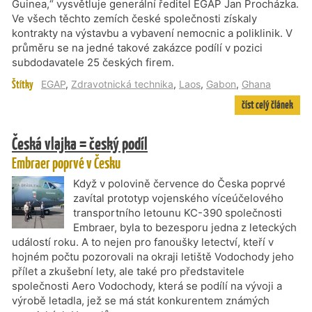
Guinea,“ vysvětluje generální ředitel EGAP Jan Procházka.
Ve všech těchto zemích české společnosti získaly
kontrakty na výstavbu a vybavení nemocnic a poliklinik. V
průměru se na jedné takové zakázce podílí v pozici
subdodavatele 25 českých firem.
Štítky
EGAP
,
Zdravotnická technika
,
Laos
,
Gabon
,
Ghana
číst celý článek
Česká vlajka = český podíl
Embraer poprvé v Česku
Když v polovině července do Česka poprvé
zavítal prototyp vojenského víceúčelového
transportního letounu KC-390 společnosti
Embraer, byla to bezesporu jedna z leteckých
událostí roku. A to nejen pro fanoušky letectví, kteří v
hojném počtu pozorovali na okraji letiště Vodochody jeho
přílet a zkušební lety, ale také pro představitele
společnosti Aero Vodochody, která se podílí na vývoji a
výrobě letadla, jež se má stát konkurentem známých