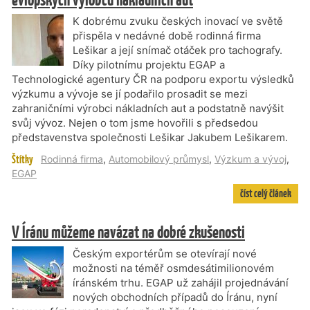
K dobrému zvuku českých inovací ve světě
přispěla v nedávné době rodinná firma
Lešikar a její snímač otáček pro tachografy.
Díky pilotnímu projektu EGAP a
Technologické agentury ČR na podporu exportu výsledků
výzkumu a vývoje se jí podařilo prosadit se mezi
zahraničními výrobci nákladních aut a podstatně navýšit
svůj vývoz. Nejen o tom jsme hovořili s předsedou
představenstva společnosti Lešikar Jakubem Lešikarem.
Štítky
Rodinná firma
,
Automobilový průmysl
,
Výzkum a vývoj
,
EGAP
číst celý článek
V Íránu můžeme navázat na dobré zkušenosti
Českým exportérům se otevírají nové
možnosti na téměř osmdesátimilionovém
íránském trhu. EGAP už zahájil projednávání
nových obchodních případů do Íránu, nyní