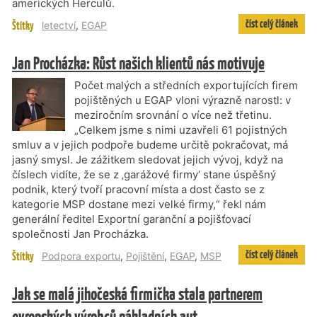
amerických Herculů.
číst celý článek
Štítky
letectví
,
EGAP
Jan Procházka: Růst našich klientů nás motivuje
Počet malých a středních exportujících firem
pojištěných u EGAP vloni výrazně narostl: v
meziročním srovnání o více než třetinu.
„Celkem jsme s nimi uzavřeli 61 pojistných
smluv a v jejich podpoře budeme určitě pokračovat, má
jasný smysl. Je zážitkem sledovat jejich vývoj, když na
číslech vidíte, že se z ‚garážové firmy‘ stane úspěšný
podnik, který tvoří pracovní místa a dost často se z
kategorie MSP dostane mezi velké firmy,“ řekl nám
generální ředitel Exportní garanční a pojišťovací
společnosti Jan Procházka.
číst celý článek
Štítky
Podpora exportu
,
Pojištění
,
EGAP
,
MSP
Jak se malá jihočeská firmička stala partnerem
evropských výrobců nákladních aut