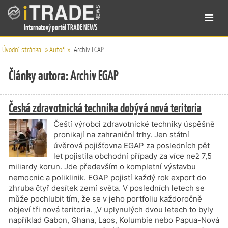
Internetový portál TRADE NEWS
Úvodní stránka
»
Autoři
»
Archiv EGAP
Články autora: Archiv EGAP
Česká zdravotnická technika dobývá nová teritoria
Čeští výrobci zdravotnické techniky úspěšně
pronikají na zahraniční trhy. Jen státní
úvěrová pojišťovna EGAP za posledních pět
let pojistila obchodní případy za více než 7,5
miliardy korun. Jde především o kompletní výstavbu
nemocnic a poliklinik. EGAP pojistí každý rok export do
zhruba čtyř desítek zemí světa. V posledních letech se
může pochlubit tím, že se v jeho portfoliu každoročně
objeví tři nová teritoria. „V uplynulých dvou letech to byly
například Gabon, Ghana, Laos, Kolumbie nebo Papua-Nová