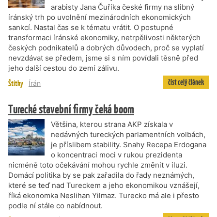
arabisty Jana Čuříka české firmy na slibný
íránský trh po uvolnění mezinárodních ekonomických
sankcí. Nastal čas se k tématu vrátit. O postupné
transformaci íránské ekonomiky, netrpělivosti některých
českých podnikatelů a dobrých důvodech, proč se vyplatí
nevzdávat se předem, jsme si s ním povídali těsně před
jeho další cestou do zemí zálivu.
číst celý článek
Štítky
Írán
Turecké stavební firmy čeká boom
Většina, kterou strana AKP získala v
nedávných tureckých parlamentních volbách,
je příslibem stability. Snahy Recepa Erdogana
o koncentraci moci v rukou prezidenta
nicméně toto očekávání mohou rychle změnit v iluzi.
Domácí politika by se pak zařadila do řady neznámých,
které se teď nad Tureckem a jeho ekonomikou vznášejí,
říká ekonomka Neslihan Yilmaz. Turecko má ale i přesto
podle ní stále co nabídnout.