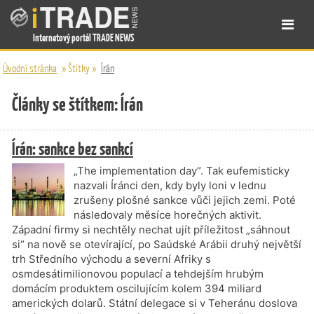
Internetový portál TRADE NEWS
Úvodní stránka
»
Štítky
»
Írán
Články se štítkem: Írán
Írán: sankce bez sankcí
„The implementation day“. Tak eufemisticky
nazvali Íránci den, kdy byly loni v lednu
zrušeny plošné sankce vůči jejich zemi. Poté
následovaly měsíce horečných aktivit.
Západní firmy si nechtěly nechat ujít příležitost „sáhnout
si“ na nově se otevírající, po Saúdské Arábii druhý největší
trh Středního východu a severní Afriky s
osmdesátimilionovou populací a tehdejším hrubým
domácím produktem oscilujícím kolem 394 miliard
amerických dolarů. Státní delegace si v Teheránu doslova