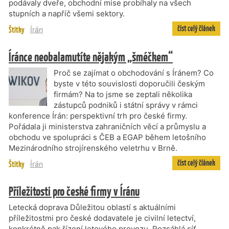
podávaly dveře, obchodní mise probíhaly na všech
stupních a napříč všemi sektory.
číst celý článek
Štítky
Írán
Íránce neobalamutíte nějakým „šméčkem“
Proč se zajímat o obchodování s Íránem? Co
byste v této souvislosti doporučili českým
firmám? Na to jsme se zeptali několika
zástupců podniků i státní správy v rámci
konference Írán: perspektivní trh pro české firmy.
Pořádala ji ministerstva zahraničních věcí a průmyslu a
obchodu ve spolupráci s ČEB a EGAP během letošního
Mezinárodního strojírenského veletrhu v Brně.
číst celý článek
Štítky
Írán
Příležitosti pro české firmy v Íránu
Letecká doprava Důležitou oblastí s aktuálními
příležitostmi pro české dodavatele je civilní letectví,
konkrétně pak řízení letového provozu. Rozsáhlá síť