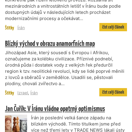
mezinárodních a vnitrostátních letišť v Íránu bude podle
dostupných údajů v následujících letech procházet
modernizačními procesy a očekávat…
číst celý článek
Štítky
Írán
Blízký východ v obrazu anamorfních map
Jihozápad Asie, který sousedí s Evropou i Afrikou,
označujeme za kolébku civilizace. Příznivé podnebí,
úrodná půda i dostatek vody z velkých řek předurčil
region k tzv. neolitické revoluci, kdy se lidé poprvé měnili
z lovců a sběračů v zemědělce. Usadili se, pěstovali
plodiny, chovali zvířectvo a…
číst celý článek
Štítky
Izrael
,
Írán
Jan Čuřík: V Íránu vládne opatrný optimismus
Írán je poslední velká šance západu na
blízkém východě. Tímto titulkem jsme před
více než třemi lety v TRADE NEWS lákali ústy