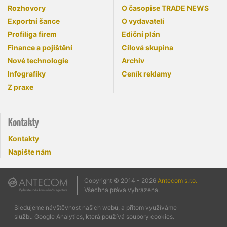
Rozhovory
O časopise TRADE NEWS
Exportní šance
O vydavateli
Profiliga firem
Ediční plán
Finance a pojištění
Cílová skupina
Nové technologie
Archiv
Infografiky
Ceník reklamy
Z praxe
Kontakty
Kontakty
Napište nám
Copyright © 2014 - 2026
Antecom s.r.o.
Všechna práva vyhrazena.
Sledujeme návštěvnost našich webů, a přitom využíváme
službu Google Analytics, která používá soubory cookies.