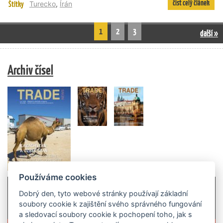
číst celý článek
Štítky
Turecko
,
Írán
1
2
3
další »
Archiv čísel
Používáme cookies
Dobrý den, tyto webové stránky používají základní
soubory cookie k zajištění svého správného fungování
a sledovací soubory cookie k pochopení toho, jak s