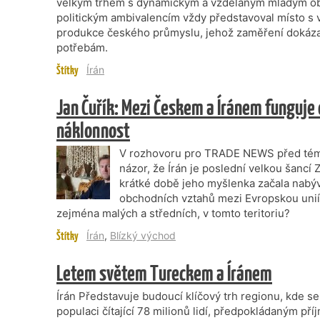
velkým trhem s dynamickým a vzdělaným mladým o
politickým ambivalencím vždy představoval místo s 
produkce českého průmyslu, jehož zaměření dokázal
potřebám.
Štítky
Írán
Jan Čuřík: Mezi Českem a Íránem funguje
náklonnost
V rozhovoru pro TRADE NEWS před téměř
názor, že Írán je poslední velkou šanc
krátké době jeho myšlenka začala nabýv
obchodních vztahů mezi Evropskou unií
zejména malých a středních, v tomto teritoriu?
Štítky
Írán
,
Blízký východ
Letem světem Tureckem a Íránem
Írán Představuje budoucí klíčový trh regionu, kde s
populaci čítající 78 milionů lidí, předpokládaným př