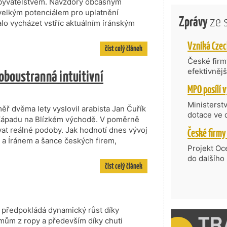
byvatelstvem. Navzdory občasným
velkým potenciálem pro uplatnění
Zprávy
ze 
o vycházet vstříc aktuálním íránským
číst celý článek
České firmy
 oboustranná intuitivní
efektivněj
státní age
kompetenc
nabídne je
Ministerst
 dvěma lety vyslovil arabista Jan Čuřík
zahraniční
dotace ve 
í Západu na Blízkém východě. V poměrně
Transfer, 
at reálné podoby. Jak hodnotí dnes vývoj
Technologi
 a Íránem a šance českých firem,
požadující
Projekt Oc
Částkou 63
do dalšího
číst celý článek
hodnocenýc
firmy opět 
umělé inte
vyzdvihuje
do vývoje 
prosazují s
zásobníku 
přispívají
podpořeno 
nejen ekon
e předpokládá dynamický růst díky
příběh.
íjmům z ropy a především díky chuti