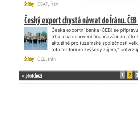
Štítky
EGAP
,
Írán
Český export chystá návrat do Íránu. ČEB
Česká exportní banka (ČEB) se připrav
trhu a na obnovení financování do této
aktuálně pro tuzemské společnosti velký
toto teritorium zvýšený zájem,“ potvrzu
Štítky
ČEB
,
Írán
1
2
« předchozí