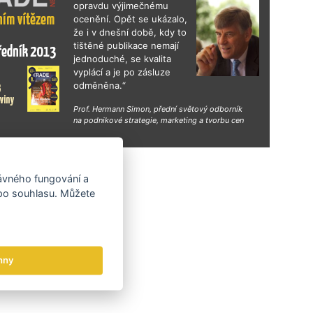
opravdu výjimečnému
ocenění. Opět se ukázalo,
že i v dnešní době, kdy to
tištěné publikace nemají
jednoduché, se kvalita
vyplácí a je po zásluze
odměněna.“
Prof. Hermann Simon, přední světový odborník
na podnikové strategie, marketing a tvorbu cen
hy
rávného fungování a
 po souhlasu. Můžete
hny