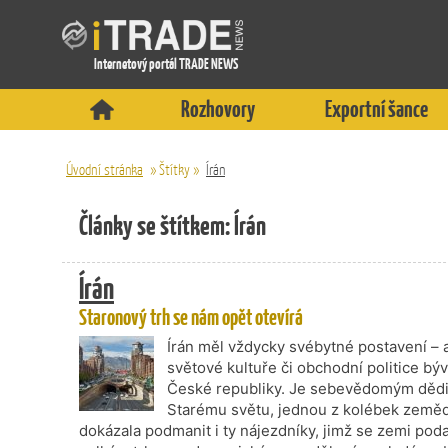
Internetový portál TRADE NEWS
Rozhovory
Exportní šance
Úvodní stránka
»
Štítky
»
Írán
Články se štítkem: Írán
Írán
Staronový trh se nám opět otevírá
Írán měl vždycky svébytné postavení – ať 
světové kultuře či obchodní politice b
České republiky. Je sebevědomým dědic
Starému světu, jednou z kolébek zeměděl
dokázala podmanit i ty nájezdníky, jimž se zemi poda