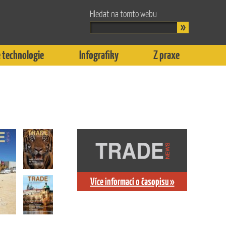
Hledat na tomto webu
 technologie
Infografiky
Z praxe
Více informací o časopisu »