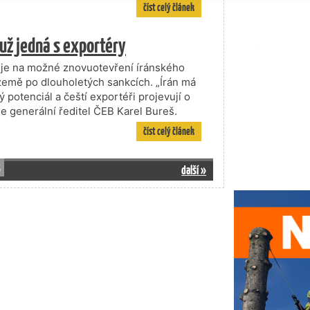
číst celý článek
 už jedná s exportéry
uje na možné znovuotevření íránského
 země po dlouholetých sankcích. „Írán má
 potenciál a čeští exportéři projevují o
je generální ředitel ČEB Karel Bureš.
číst celý článek
3
další »