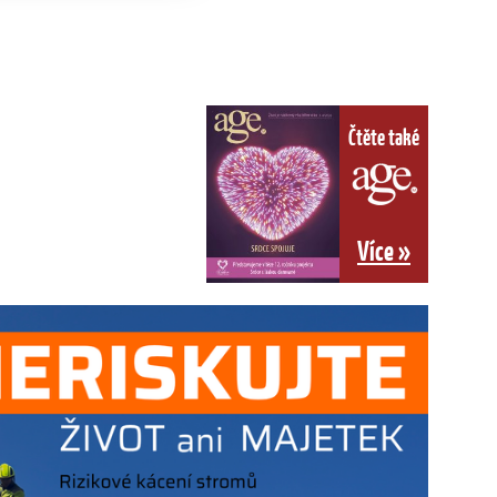
Čtěte také
Více »