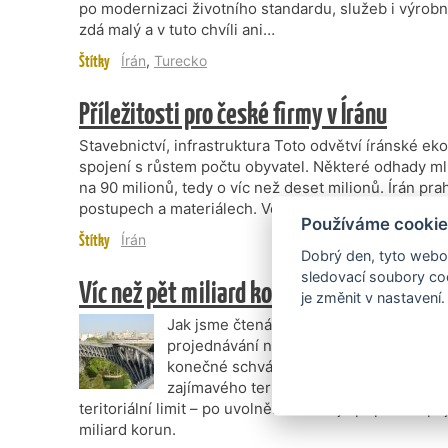
po modernizaci životního standardu, služeb i výrobní
zdá malý a v tuto chvíli ani…
Štítky
Írán
,
Turecko
Příležitosti pro české firmy v Íránu
Stavebnictví, infrastruktura Toto odvětví íránské
spojení s růstem počtu obyvatel. Některé odhady ml
na 90 milionů, tedy o víc než deset milionů. Írán p
postupech a materiálech. Velký důraz…
Používáme cookie
Štítky
Írán
Dobrý den, tyto webov
sledovací soubory coo
Víc než pět miliard korun po odvolání san
je změnit v nastavení.
Jak jsme čtenáře TRADE NEWS informova
projednávání nových obchodních případ
konečné schválení zůstává odvolání san
zajímavého teritoria znemožňují. Nicmé
teritoriální limit – po uvolnění sankcí je připraven p
miliard korun.