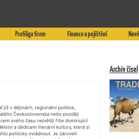
Profiliga firem
Finance a pojištění
Nové
Archiv čísel
již v dějinách, regionální politice,
ývalého Československa nebo později
em svého času největší říše dominující
ství a dědicem literární kultury, která si
řilo politicky ovládnout. Je zároveň