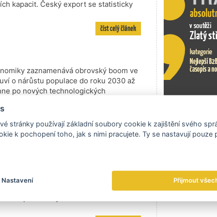
ch kapacit. Český export se statisticky
číst celý článek
 ekonomiky zaznamenává obrovský boom ve
uví o nárůstu populace do roku 2030 až
rahne po nových technologických
s
číst celý článek
Exportní tr
é stránky používají základní soubory cookie k zajištění svého sp
kie k pochopení toho, jak s nimi pracujete. Ty se nastavují pouze
kcí
li, EGAP zahájil už v srpnu
ů do Íránu. Podmínkou pro jejich
kcí, které zatím vývoz do tohoto
Nastavení
Přijmout všec
ně EGAP už stanovil takzvaný signální
ojistit export českých firem za více než 5