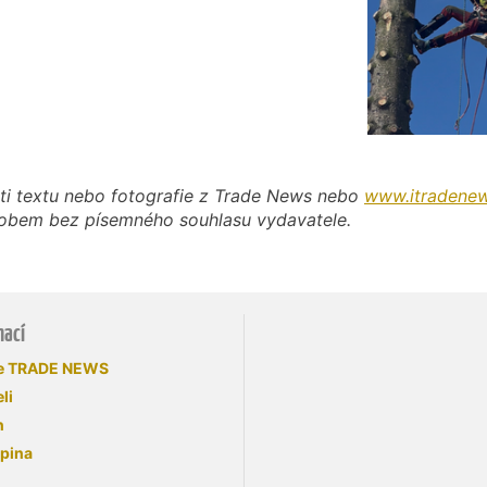
ti textu nebo fotografie z Trade News nebo
www.itradenew
působem bez písemného souhlasu vydavatele.
mací
se TRADE NEWS
li
n
upina