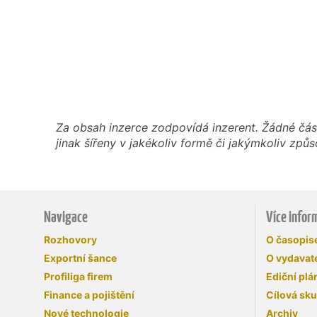
Za obsah inzerce zodpovídá inzerent. Žádné čás
jinak šířeny v jakékoliv formě či jakýmkoliv z
Navigace
Více infor
Rozhovory
O časopi
Exportní šance
O vydavate
Profiliga firem
Ediční plá
Finance a pojištění
Cílová sk
Nové technologie
Archiv