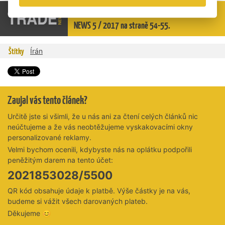
Celý článek si přečtěte v tištěné verzi TRADE
NEWS 5 / 2017 na straně 54-55.
Štítky
Írán
Zaujal vás tento článek?
Určitě jste si všimli, že u nás ani za čtení celých článků nic
neúčtujeme a že vás neobtěžujeme vyskakovacími okny
personalizované reklamy.
Velmi bychom ocenili, kdybyste nás na oplátku podpořili
peněžitým darem na tento účet:
2021853028/5500
QR kód obsahuje údaje k platbě. Výše částky je na vás,
budeme si vážit všech darovaných plateb.
Děkujeme 😊