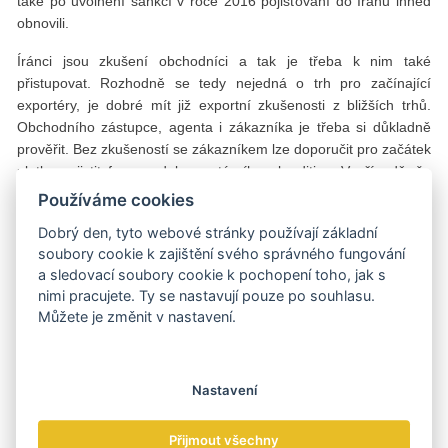
také po uvolnění sankcí v roce 2016 pojišťování do Íránu ihned
obnovili.
Íránci jsou zkušení obchodníci a tak je třeba k nim také
přistupovat. Rozhodně se tedy nejedná o trh pro začínající
exportéry, je dobré mít již exportní zkušenosti z bližších trhů.
Obchodního zástupce, agenta i zákazníka je třeba si důkladně
prověřit. Bez zkušeností se zákazníkem lze doporučit pro začátek
platbu zajistit formou dokumentárního akreditivu. V případě, že
íránský partner požaduje odklad platby (faktura s odloženou
Používáme cookies
splatností, financování exportu), doporučuji pojištění pohledávky
Dobrý den, tyto webové stránky používají základní
EGAPem. Prověříme platební schopnost zákazníka, případně
soubory cookie k zajištění svého správného fungování
navrhneme další možnosti zajištění. V případě větších částek či
a sledovací soubory cookie k pochopení toho, jak s
delších splatností doporučujeme do transakce též zapojit
nimi pracujete. Ty se nastavují pouze po souhlasu.
íránskou banku zákazníka. Nezapomeňte ale, že v některých
Můžete je změnit v nastavení.
oblastech sankce stále platí a je třeba s nimi počítat
i do budoucna.“
Text: Daniel Libertin
Nastavení
Foto: archiv Wikov Industry
Přijmout všechny