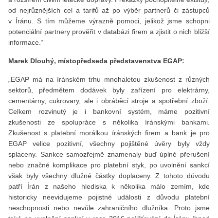
od nejrůznějších cel a tarifů až po výběr partnerů či zástupců
v Íránu. S tím můžeme výrazně pomoci, jelikož jsme schopni
potenciální partnery prověřit v databázi firem a zjistit o nich bližší
informace.“
Marek Dlouhý, místopředseda představenstva EGAP:
„EGAP má na íránském trhu mnohaletou zkušenost z různých
sektorů, předmětem dodávek byly zařízení pro elektrárny,
cementárny, cukrovary, ale i obráběcí stroje a spotřební zboží.
Celkem rozvinutý je i bankovní systém, máme pozitivní
zkušenosti ze spolupráce s několika íránskými bankami.
Zkušenost s platební morálkou íránských firem a bank je pro
EGAP velice pozitivní, všechny pojištěné úvěry byly vždy
splaceny. Sankce samozřejmě znamenaly buď úplné přerušení
nebo značné komplikace pro platební styk, po uvolnění sankcí
však byly všechny dlužné částky doplaceny. Z tohoto důvodu
patří Írán z našeho hlediska k několika málo zemím, kde
historicky neevidujeme pojistné události z důvodu platební
neschopnosti nebo nevůle zahraničního dlužníka. Proto jsme