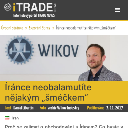
Internetový portál TRADE NEWS
Úvodní stránka
»
Exportní šance
»
Íránce neobalamutíte nějakým „šméčkem“
Íránce neobalamutíte
nějakým „šméčkem“
Text
Daniel Libertin
Foto
archiv Wikov Industry
Publikováno
7. 11. 2017
Írán
Proč se zajímat o obchodování s Íránem? Co byste v