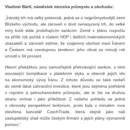
Vladimír Bärtl, náměstek ministra průmyslu a obchodu:
„Íránský trh má velký potenciál, jedná se o nejprůmyslovější zemi
Blízkého východu, ale zároveň o dost nenasycený trh, do velké
míry kvůli stále probíhajícím sankcím. Země v plánu rozpočtu
na příští rok počítá s růstem HDP i dalších makroekonomických
ukazatelů a zároveň vidíme, že vzájemný obchod mezi Íránem
a Českem má vzestupnou tendenci: jeho obrat za minulý rok
vzrostl o 34 procent.
Hlavní překážkou jsou samozřejmě přetrvávající sankce, s nimi
související komplikace v platebním styku a obecně jejich vliv
na ekonomický vývoj Íránu. Z tohoto důvodu se také nedaří
do země lákat zahraniční investice, které jsou zejména potřebné
v ropném a petrochemickém průmyslu, ale to lze na druhou
stranu vnímat i jako příležitost. Z našeho pohledu se jedná
o obrovsky perspektivní teritorium, proto byla v minulém roce
otevřena kancelář CzechTrade, která stejně jako náš
zastupitelský úřad může českým firmám s jejich plány významně
pomoci.“