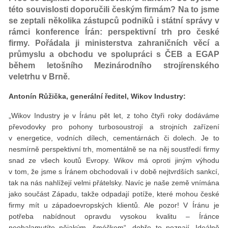
této souvislosti doporučili českým firmám? Na to jsme
se zeptali několika zástupců podniků i státní správy v
rámci konference Írán: perspektivní trh pro české
firmy. Pořádala ji ministerstva zahraničních věcí a
průmyslu a obchodu ve spolupráci s ČEB a EGAP
během letošního Mezinárodního strojírenského
veletrhu v Brně.
Antonín Růžička, generální ředitel, Wikov Industry:
„Wikov Industry je v Íránu pět let, z toho čtyři roky dodáváme
převodovky pro pohony turbosoustrojí a strojních zařízení
v energetice, vodních dílech, cementárnách či dolech. Je to
nesmírně perspektivní trh, momentálně se na něj soustředí firmy
snad ze všech koutů Evropy. Wikov má oproti jiným výhodu
v tom, že jsme s Íránem obchodovali i v době nejtvrdších sankcí,
tak na nás nahlížejí velmi přátelsky. Navíc je naše země vnímána
jako součást Západu, takže odpadají potíže, které mohou české
firmy mít u západoevropských klientů. Ale pozor! V Íránu je
potřeba nabídnout opravdu vysokou kvalitu – Íránce
neobalamutíte nějakým „šméčkem“, dobře to poznají. Ideálně