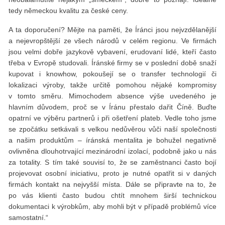
tedy německou kvalitu za české ceny.
A ta doporučení? Mějte na paměti, že Íránci jsou nejvzdělanější
a nejevropštější ze všech národů v celém regionu. Ve firmách
jsou velmi dobře jazykově vybavení, erudovaní lidé, kteří často
třeba v Evropě studovali. Íránské firmy se v poslední době snaží
kupovat i know­how, pokoušejí se o transfer technologií či
lokalizaci výroby, takže určitě pomohou nějaké kompromisy
v tomto směru. Mimochodem absence výše uvedeného je
hlavním důvodem, proč se v Íránu přestalo dařit Číně. Buďte
opatrní ve výběru partnerů i při ošetření plateb. Vedle toho jsme
se zpočátku setkávali s velkou nedůvěrou vůči naší společnosti
a našim produktům – íránská mentalita je bohužel negativně
ovlivněna dlouhotrvající mezinárodní izolací, podobně jako u nás
za totality. S tím také souvisí to, že se zaměstnanci často bojí
projevovat osobní iniciativu, proto je nutné opatřit si v daných
firmách kontakt na nejvyšší místa. Dále se připravte na to, že
po vás klienti často budou chtít mnohem širší technickou
dokumentaci k výrobkům, aby mohli být v případě problémů více
samostatní.“